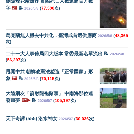
瀏陽煙花厰爆炸 實際死亡人數遠超官方數
字
🖼️
📝
(
77,398
次)
2026/5/8
烏克蘭無人機去中共化，臺灣成首選供應商
(
48,365
2026/5/8
次)
二十一大人事佈局四大版本 常委最新名單流出 📝
2026/5/8
(
56,297
次)
甩開中共 朝鮮改憲法塑造「正常國家」形
象
🖼️
📝
(
70,115
次)
2026/5/8
大陸網友「箭射龍袍豬頭」 中南海那位連
發噩夢
🖼️▶️
📝
(
105,197
次)
2026/5/7
天下奇譚 (555) 洛水神女
(
30,036
次)
2026/5/7