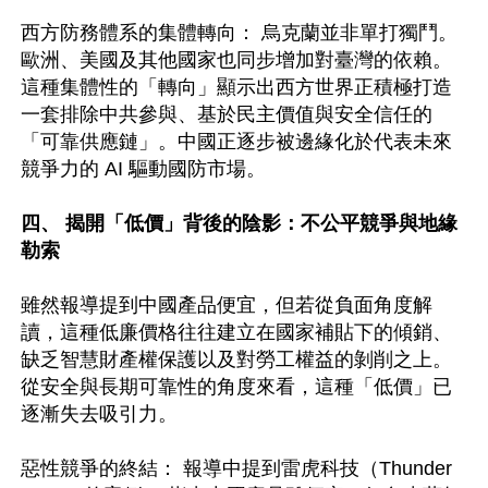
西方防務體系的集體轉向： 烏克蘭並非單打獨鬥。
歐洲、美國及其他國家也同步增加對臺灣的依賴。
這種集體性的「轉向」顯示出西方世界正積極打造
一套排除中共參與、基於民主價值與安全信任的
「可靠供應鏈」。中國正逐步被邊緣化於代表未來
競爭力的 AI 驅動國防市場。  

四、 揭開「低價」背後的陰影：不公平競爭與地緣
勒索
雖然報導提到中國產品便宜，但若從負面角度解
讀，這種低廉價格往往建立在國家補貼下的傾銷、
缺乏智慧財產權保護以及對勞工權益的剝削之上。
從安全與長期可靠性的角度來看，這種「低價」已
逐漸失去吸引力。

惡性競爭的終結： 報導中提到雷虎科技（Thunder 