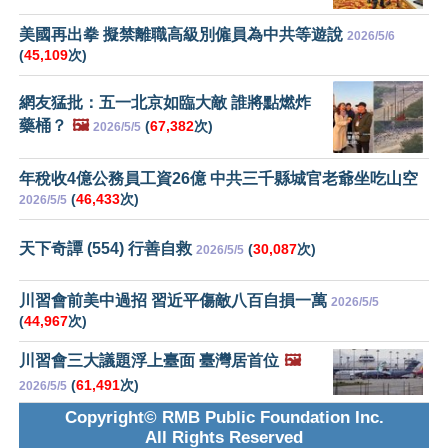
美國再出拳 擬禁離職高級別僱員為中共等遊說
2026/5/6
(
45,109
次)
網友猛批：五一北京如臨大敵 誰將點燃炸
藥桶？
🖼️
(
67,382
次)
2026/5/5
年稅收4億公務員工資26億 中共三千縣城官老爺坐吃山空
(
46,433
次)
2026/5/5
天下奇譚 (554) 行善自救
(
30,087
次)
2026/5/5
川習會前美中過招 習近平傷敵八百自損一萬
2026/5/5
(
44,967
次)
川習會三大議題浮上臺面 臺灣居首位
🖼️
(
61,491
次)
2026/5/5
Copyright© RMB Public Foundation Inc.
All Rights Reserved