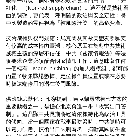
報導中出現一個帶有強烈政治意涵的用語——「去
紅化」（Non-red supply chain）。這不僅是技術層
面的調整，更代表一種明確的政治與安全定性：將
中國製造的零件視為「被風險汙染」的高危資產。

技術威權與後門疑慮：烏克蘭及其歐美盟友寧願支
付較高的成本轉向臺灣，核心原因在於對中共技術
威權主義的深層不信任。中共《國家情報法》等法
規要求企業必須配合國家情報工作，這意味著任何
一個標有「Made in China」的無人機模組，都可能
內置了收集戰場數據、定位操作員位置或或在必要
時被遠端停用的潛在後門風險。 

供應鏈武器化： 報導提到，烏克蘭尋求替代方案的
重要動機之一，是擔心北京會進一步「收緊出口管
制」。這凸顯中共長期將經濟依賴轉化為政治工具
的傾向。當一個國家在戰事最吃緊時，中共隨時可
以電力供應、技術出口限制為名，掐斷其國防生產