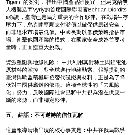
Tiger）的案例， 指出中國產品雖便宜，但烏克蘭無
人機製造商Vyriy的首席國際聯盟官Bohdan Diordits
a強調，臺灣已是烏方重要的合作夥伴。在戰場生存
壓力下，烏克蘭寧願支付溢價以確保供應鏈安全，
而非追求市場最低價。中國長期以低價策略搶佔市
場、衝擊他國產業的模式，在國家安全成為首要考
量時，正面臨重大挑戰。

資源壟斷與地緣風險： 中共利用其對稀土與鋰電池
原材料的掌控，對全球進行地緣勒索。報導提到的
臺灣與歐盟積極研發替代磁鐵與材料，正是為了降
低對中國供應鏈的依賴。這種全球性的「去風險
化」努力，反映國際社會已將中共視為潛在供應中
斷的來源，而非穩定夥伴。

五、 結語：不可逆轉的信任瓦解
這篇報導清晰呈現的核心事實是：中共在俄烏戰爭