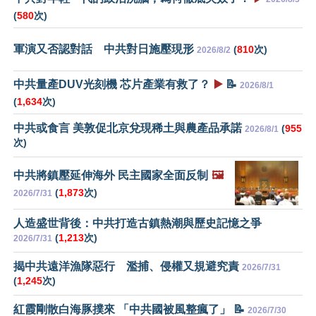
(
580
次)
軍演又否認對話 中共對日施壓現形
(
810
次)
2026/8/2
中共量產DUV光刻機 芯片產業有救了？
▶️
📝
2026/8/1
(
1,634
次)
中共或食言 美敦促北京兌現稀土與農產品承諾
(
955
2026/8/1
次)
中共將鎮壓延伸海外 民主國家全面反制
🖼️
(
1,873
次)
2026/7/31
人造盛世背後：中共打造古鎮熱潮與歷史記憶之爭
(
1,213
次)
2026/7/31
揭中共遠洋漁隊惡行 濫捕、侵權又規避究責
2026/7/31
(
1,245
次)
紅霞剛散白海豚撲來 「中共國被風整瘋了」 📝
2026/7/30