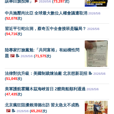
該舉白旗投降」
▶️
(
73,287
次)
2026/5/6
中共施壓尚比亞 全球最大數位人權會議遭取消
2026/5/6
(
52,078
次)
習近平引蛇出洞，蔡奇五中全會接班是騙局？
2026/5/6
(
54,716
次)
陸專家打臉黨魁:「共同富裕」有結構性問
題
🖼️
📝
(
71,575
次)
2026/5/6
法律對抗升級：美國制裁煉油廠 北京想新花招 📝
2026/5/6
(
51,045
次)
美軍護航霍爾木茲海峽首日 2艘商船順利通過
2026/5/6
(
47,435
次)
北京瘋狂阻擾賴清德出訪 習太急太不成熟
🖼️
📝
(
65,202
次)
2026/5/6