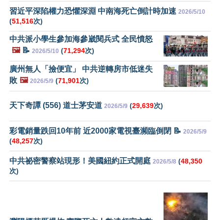
習近平深陷權力恐懼深淵 中南海死亡倒計時加速
2026/5/10
(
51,516
次)
中共派小學生參加海參崴閱兵式 全民憤怒
🖼️
📝
(
71,294
次)
2026/5/10
廣州無人「撿便宜」 中共逆轉房市低迷失
敗
🖼️
(
71,901
次)
2026/5/9
天下奇譚 (556) 道士茅安道
(
29,639
次)
2026/5/9
彩電銷量跌回10年前 近2000家電視臺瀕臨倒閉 📝
2026/5/9
(
48,257
次)
中共祕密警察站現形！美國紐約正式開庭
(
48,350
2026/5/8
次)