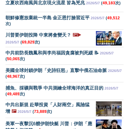
立夏吹西南風與北京現火流星 皆為兇兆
(
49,183
次)
2026/5/7
朝鮮修憲放棄統一半島 金正恩打臉習近平
(
49,512
2026/5/7
次)
川普要伊朗投降 中東將會變天？
🖼️▶️
(
69,829
次)
2026/5/7
中共前防長魏鳳和與李尚福因貪腐被判死緩 📝
2026/5/7
(
50,065
次)
美國全球封鎖伊朗「史詩狂怒」直擊中俄石油命脈
2026/5/7
(
48,967
次)
捕魚、採礦與戰爭 中共測繪全球海洋的真正目的
2026/5/7
(
49,489
次)
中共出新規 赴華投資「人財兩空」風險猛
增
🖼️
(
73,889
次)
2026/5/7
美軍一夜擊沉6艘伊朗快艇 川普：伊朗「應