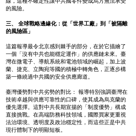
線，這種不確定性讓中共國零件變成烏方無法承受
的風險。

三、 全球戰略邊緣化：從「世界工廠」到「被隔離
的風險區」
這篇報導最令北京感到棘手的部分，在於它描繪了
一個「沒有中共也能穩定運作」的供應鏈未來。臺
灣在微電子、導航系統和電池領域的崛起，加上波
蘭、捷克、立陶宛等國的積極中轉角色，正逐步構
築一條繞過中共國的安全供應廊道。  

臺灣優勢對中共劣勢的對比： 報導特別強調臺灣在
技術卓越與供應可靠性的口碑，使其成為烏克蘭的
優先選擇。這對中共長期宣揚的「制度優勢」構成
直接挑戰。在高端防務科技領域，國際買家更重視
法治環境、透明度及政治穩定性，而這些正是中共
現行體制下的明顯短板。
