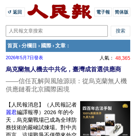
↺ 返回 
電子報
简体版
首頁
分欄目
國際
文章
›
›
›
：
2026年5月7日
發表
人氣：
48,365
烏克蘭無人機去中共化，臺灣成首選供應商
——信任瓦解與風險源頭：從烏克蘭無人機
供應鏈看北京國際困境
【人民報消息】（人民報記者
麗君
編譯報導）2026 年的今
天，烏克蘭戰場已成為全球防
務技術的嚴峻試煉場。對中共
而言，這場戰爭不僅帶來外交