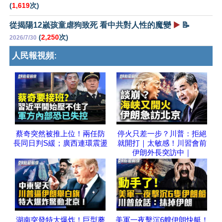
(
1,619
次)
從揭陽12嵗孩童虐狗致死 看中共對人性的魔變
▶️
📝
(
2,250
次)
2026/7/30
人民報視頻:
蔡奇突然被推上位！兩任防
停火只差一步？川普：拒絕
長同日判S緩；廣西連環震盪
就開打｜太敏感！川習會前
伊朗外長突訪中｜
湖南突發特大爆炸！巨型蘑
美軍一夜擊沉6艘伊朗快艇！