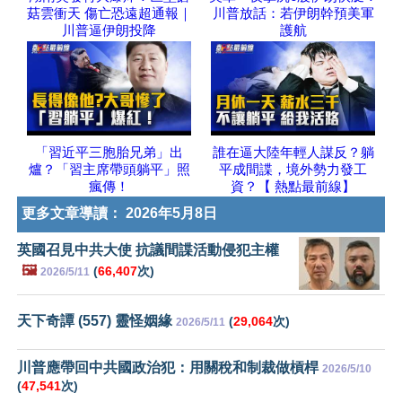
菇雲衝天 傷亡恐遠超通報｜
川普放話：若伊朗幹預美軍
川普逼伊朗投降
護航
「習近平三胞胎兄弟」出
誰在逼大陸年輕人謀反？躺
爐？「習主席帶頭躺平」照
平成間諜，境外勢力發工
瘋傳！
資？【 熱點最前線】
更多文章導讀：
2026年5月8日
英國召見中共大使 抗議間諜活動侵犯主權
🖼️
(
66,407
次)
2026/5/11
天下奇譚 (557) 靈怪姻緣
(
29,064
次)
2026/5/11
川普應帶回中共國政治犯：用關稅和制裁做槓桿
2026/5/10
(
47,541
次)