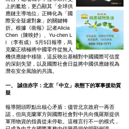
上的尷尬，更凸顯其「全球供
應鏈主導地位」正轉化為「國
際安全疑慮對象」的關鍵轉
折。根據《衛報》記者Alicia 
Chen（陳映妤）、Yu-chen L
i （李有成） 5月5日報導，烏
克蘭正積極將中國零件從無人
機供應鏈中移除，這反映出基輔對中國國際可信度
的深刻失望，以及國際社會日益將中國供應鏈視為
潛在安全風險的共識。

一、 誠信赤字：北京「中立」表態下的軍事援助質
疑 
報導開頭即點出核心矛盾：儘管北京政府一再否
認，但烏克蘭軍方與國際社會對中共向俄羅斯提供
軍用物資的指責從未停歇。這種言行不一的模式，
已成為中共在國際事務中信譽受損的明顯例證。  
