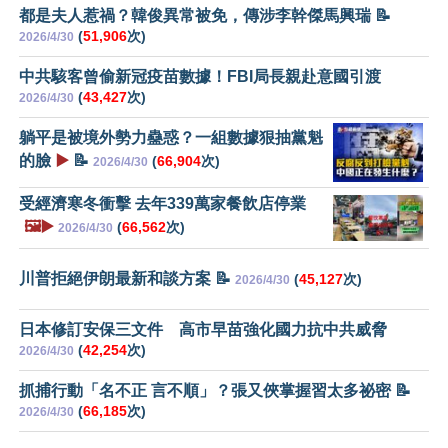
都是夫人惹禍？韓俊異常被免，傳涉李幹傑馬興瑞 📝
(
51,906
次)
2026/4/30
中共駭客曾偷新冠疫苗數據！FBI局長親赴意國引渡
(
43,427
次)
2026/4/30
躺平是被境外勢力蠱惑？一組數據狠抽黨魁
的臉
▶️
📝
(
66,904
次)
2026/4/30
受經濟寒冬衝擊 去年339萬家餐飲店停業
🖼️▶️
(
66,562
次)
2026/4/30
川普拒絕伊朗最新和談方案 📝
(
45,127
次)
2026/4/30
日本修訂安保三文件 高市早苗強化國力抗中共威脅
(
42,254
次)
2026/4/30
抓捕行動「名不正 言不順」？張又俠掌握習太多祕密 📝
(
66,185
次)
2026/4/30