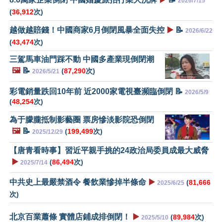
2026/7/15
(
36,912
次)
越做越賠錢！中國商家6月倒閉風暴全面失控
▶️
📝
2026/6/22
(
43,474
次)
三駕馬車油門踩不動 中國多產業現倒閉潮
🖼️
📝
(
87,290
次)
2026/5/21
彩電銷量跌回10年前 近2000家電視臺瀕臨倒閉 📝
2026/5/9
(
48,254
次)
為于朦朧抵制影藝圈 票房慘淡影院恐倒閉
🖼️
📝
(
199,499
次)
2025/12/29
【唐青看時事】習近平親手挑的24政治局委員成最大威脅
▶️
(
86,494
次)
2025/7/14
中共史上最嚴禁酒令 餐飲業慘掉半條命
▶️
(
81,666
2025/6/25
次)
北京百業蕭條 實體店鋪成排倒閉！
▶️
(
89,984
次)
2025/5/10