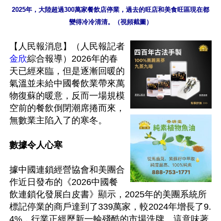
2025年，大陸超過300萬家餐飲店停業，過去的旺店和美食旺區現在都
變得冷冷清清。（視頻截圖）
【人民報消息】（人民報記者
金欣
綜合報導）2026年的春
天已經來臨，但是逐漸回暖的
氣溫並未給中國餐飲業帶來萬
物復蘇的暖意，反而一場規模
空前的餐飲倒閉潮席捲而來，
無數業主陷入了的寒冬。

數據令人心寒
據中國連鎖經營協會和美團合
作近日發布的《2026中國餐
飲連鎖化發展白皮書》顯示，2025年的美團系統所
標記停業的商戶達到了339萬家，較2024年增長了9.
4%，行業正經歷新一輪殘酷的市場洗牌。這意味著