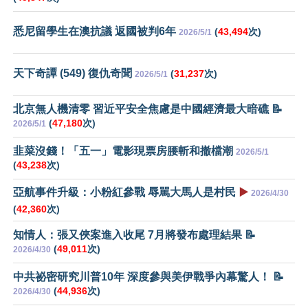
悉尼留學生在澳抗議 返國被判6年
(
43,494
次)
2026/5/1
天下奇譚 (549) 復仇奇聞
(
31,237
次)
2026/5/1
北京無人機清零 習近平安全焦慮是中國經濟最大暗礁 📝
(
47,180
次)
2026/5/1
韭菜沒錢！「五一」電影現票房腰斬和撤檔潮
2026/5/1
(
43,238
次)
亞航事件升級：小粉紅參戰 辱駡大馬人是村民
▶️
2026/4/30
(
42,360
次)
知情人：張又俠案進入收尾 7月將發布處理結果 📝
(
49,011
次)
2026/4/30
中共祕密研究川普10年 深度參與美伊戰爭內幕驚人！ 📝
(
44,936
次)
2026/4/30