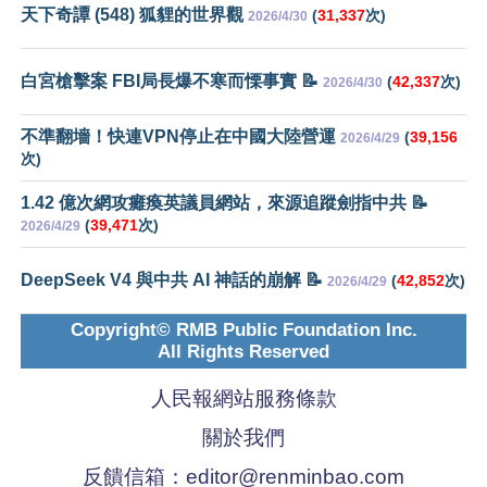
天下奇譚 (548) 狐貍的世界觀
(
31,337
次)
2026/4/30
白宮槍擊案 FBI局長爆不寒而慄事實 📝
(
42,337
次)
2026/4/30
不準翻墻！快連VPN停止在中國大陸營運
(
39,156
2026/4/29
次)
1.42 億次網攻癱瘓英議員網站，來源追蹤劍指中共 📝
(
39,471
次)
2026/4/29
DeepSeek V4 與中共 AI 神話的崩解 📝
(
42,852
次)
2026/4/29
Copyright© RMB Public Foundation Inc.
All Rights Reserved
人民報網站服務條款
關於我們
反饋信箱：
editor@renminbao.com