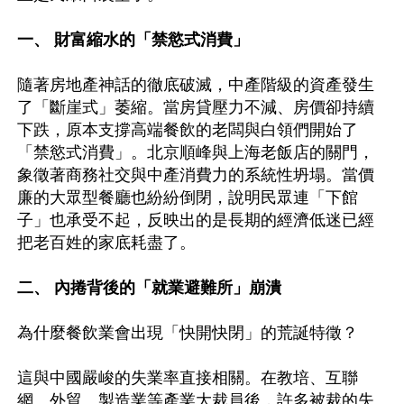
一、 財富縮水的「禁慾式消費」
隨著房地產神話的徹底破滅，中產階級的資產發生
了「斷崖式」萎縮。當房貸壓力不減、房價卻持續
下跌，原本支撐高端餐飲的老闆與白領們開始了
「禁慾式消費」。北京順峰與上海老飯店的關門，
象徵著商務社交與中產消費力的系統性坍塌。當價
廉的大眾型餐廳也紛紛倒閉，說明民眾連「下館
子」也承受不起，反映出的是長期的經濟低迷已經
把老百姓的家底耗盡了。

二、 內捲背後的「就業避難所」崩潰
為什麼餐飲業會出現「快開快閉」的荒誕特徵？

這與中國嚴峻的失業率直接相關。在教培、互聯
網、外貿、製造業等產業大裁員後，許多被裁的失