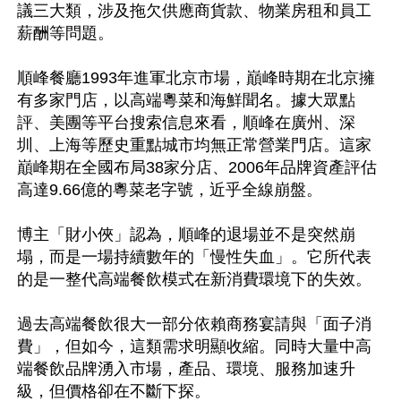
議三大類，涉及拖欠供應商貨款、物業房租和員工
薪酬等問題。

順峰餐廳1993年進軍北京市場，巔峰時期在北京擁
有多家門店，以高端粵菜和海鮮聞名。據大眾點
評、美團等平台搜索信息來看，順峰在廣州、深
圳、上海等歷史重點城市均無正常營業門店。這家
巔峰期在全國布局38家分店、2006年品牌資產評估
高達9.66億的粵菜老字號，近乎全線崩盤。

博主「財小俠」認為，順峰的退場並不是突然崩
塌，而是一場持續數年的「慢性失血」。它所代表
的是一整代高端餐飲模式在新消費環境下的失效。

過去高端餐飲很大一部分依賴商務宴請與「面子消
費」，但如今，這類需求明顯收縮。同時大量中高
端餐飲品牌湧入市場，產品、環境、服務加速升
級，但價格卻在不斷下探。
