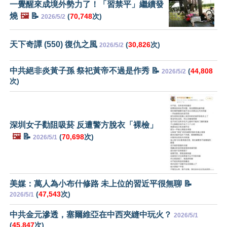
一覺醒來成境外勢力了！「習禁平」繼續發
燒
🖼️
📝
(
70,748
次)
2026/5/2
天下奇譚 (550) 復仇之風
(
30,826
次)
2026/5/2
中共絕非炎黃子孫 祭祀黃帝不過是作秀 📝
(
44,808
2026/5/2
次)
深圳女子勸阻吸菸 反遭警方脫衣「裸檢」
🖼️
📝
(
70,698
次)
2026/5/1
美媒：萬人為小布什修路 未上位的習近平很無聊 📝
(
47,543
次)
2026/5/1
中共金元滲透，塞爾維亞在中西夾縫中玩火？
2026/5/1
(
45,847
次)