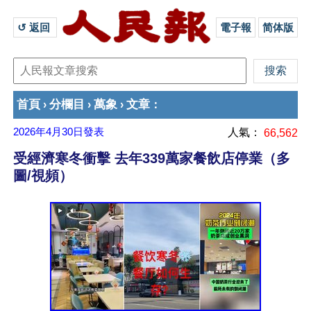
↺ 返回 
電子報
简体版
首頁
分欄目
萬象
文章
›
›
›
：
2026年4月30日
發表
人氣：
66,562
受經濟寒冬衝擊 去年339萬家餐飲店停業（多
圖/視頻）