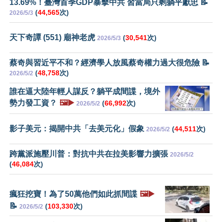
13.69%！臺灣首季GDP暴擊中共 習當局只剩躺平獻忠 📝
(
44,565
次)
2026/5/3
天下奇譚 (551) 廟神老虎
(
30,541
次)
2026/5/3
蔡奇與習近平不和？經濟學人放風蔡奇權力過大很危險 📝
(
48,758
次)
2026/5/2
誰在逼大陸年輕人謀反？躺平成間諜，境外
勢力發工資？
🖼️▶️
(
66,992
次)
2026/5/2
影子美元：揭開中共「去美元化」假象
(
44,511
次)
2026/5/2
跨黨派施壓川普：對抗中共在拉美影響力擴張
2026/5/2
(
46,084
次)
瘋狂挖寶！為了50萬他們如此抓間諜
🖼️▶️
📝
(
103,330
次)
2026/5/2