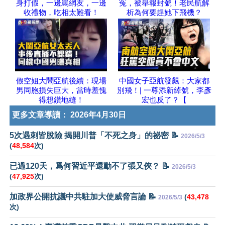
身打假，一邊罵網友，一邊
冤，被舉報封號！老民航解
收禮物，吃相太難看！
析為何要趕她下飛機？
假空姐大鬧亞航後續：現場
中國女子亞航發飆：大家都
男同胞損失巨大，當時羞愧
別飛！| 一尊添新綽號，李彥
得想鑽地縫！
宏也反了？【
更多文章導讀：
2026年4月30日
5次遇刺皆脫險 揭開川普「不死之身」的祕密 📝
2026/5/3
(
48,584
次)
已過120天，爲何習近平還動不了張又俠？ 📝
2026/5/3
(
47,925
次)
加政界公開抗議中共駐加大使威脅言論 📝
(
43,478
2026/5/3
次)