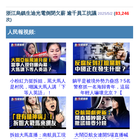
浙江烏鎮生迪光電倒閉欠薪 逾千員工抗議
(
83,246
2025/5/2
次)
人民報視頻:
小粉紅力挺拆姐，罵大馬人
躺平是被境外勢力蠱惑？5名
是村民，嘲諷大馬人講「下
警察抓一名海歸青年，這屆
等人英語」！
年輕人嚇壞北京？【
拆姐大馬直播：南航員工現
大鬧亞航女連開5場直播喊