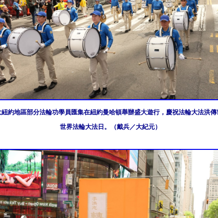
日，大紐約地區部分法輪功學員匯集在紐約曼哈頓舉辦盛大遊行，慶祝法輪大法洪傳世
世界法輪大法日。（戴兵／大紀元）