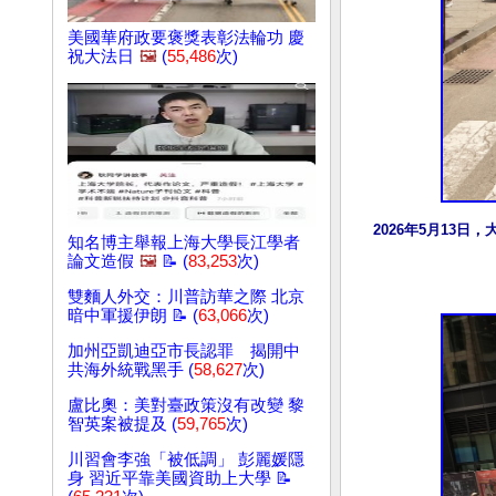
美國華府政要褒獎表彰法輪功 慶
祝大法日
🖼️
(
55,486
次)
2026年5月13
知名博主舉報上海大學長江學者
論文造假
🖼️
📝 (
83,253
次)
雙麵人外交：川普訪華之際 北京
暗中軍援伊朗 📝 (
63,066
次)
加州亞凱迪亞市長認罪 揭開中
共海外統戰黑手 (
58,627
次)
盧比奧：美對臺政策沒有改變 黎
智英案被提及 (
59,765
次)
川習會李強「被低調」 彭麗媛隱
身 習近平靠美國資助上大學 📝