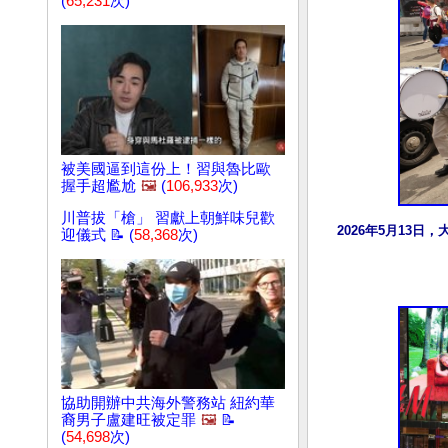
(
65,231
次)
被美國逼到這份上！習與魯比歐
握手超尷尬
🖼️
(
106,933
次)
川普拔「槍」 習獻上朝鮮味兒歡
2026年5月13
迎儀式 📝 (
58,368
次)
協助開辦中共海外警務站 紐約華
裔男子盧建旺被定罪
🖼️
📝
(
54,698
次)