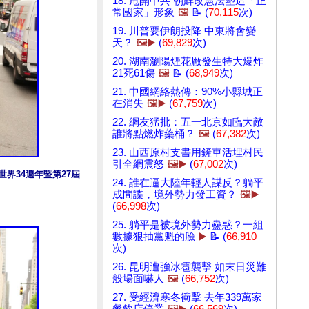
18. 甩開中共 朝鮮改憲法塑造「正
常國家」形象
🖼️
📝 (
70,115
次)
19. 川普要伊朗投降 中東將會變
天？
🖼️▶️
(
69,829
次)
20. 湖南瀏陽煙花厰發生特大爆炸
21死61傷
🖼️
📝 (
68,949
次)
21. 中國網絡熱傳：90%小縣城正
在消失
🖼️▶️
(
67,759
次)
22. 網友猛批：五一北京如臨大敵
誰將點燃炸藥桶？
🖼️
(
67,382
次)
23. 山西原村支書用鏟車活埋村民
引全網震怒
🖼️▶️
(
67,002
次)
界34週年暨第27屆
24. 誰在逼大陸年輕人謀反？躺平
成間諜，境外勢力發工資？
🖼️▶️
(
66,998
次)
25. 躺平是被境外勢力蠱惑？一組
數據狠抽黨魁的臉
▶️
📝 (
66,910
次)
26. 昆明遭強冰雹襲擊 如末日災難
般場面嚇人
🖼️
(
66,752
次)
27. 受經濟寒冬衝擊 去年339萬家