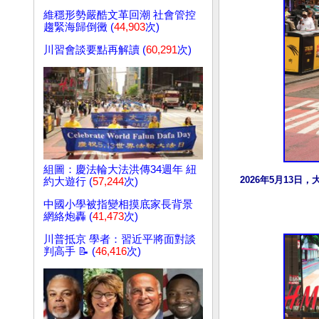
維穩形勢嚴酷文革回潮 社會管控
趨緊海歸倒黴 (
44,903
次)
川習會談要點再解讀 (
60,291
次)
組圖：慶法輪大法洪傳34週年 紐
2026年5月13
約大遊行 (
57,244
次)
中國小學被指變相摸底家長背景
網絡炮轟 (
41,473
次)
川普抵京 學者：習近平將面對談
判高手 📝 (
46,416
次)