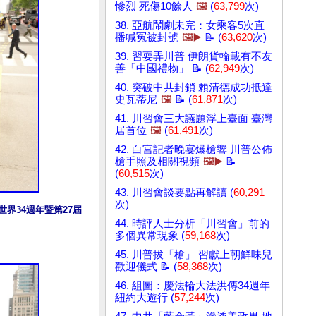
慘烈 死傷10餘人
🖼️
(
63,799
次)
38. 亞航鬧劇未完：女乘客5次直
播喊冤被封號
🖼️▶️
📝 (
63,620
次)
39. 習耍弄川普 伊朗貨輪載有不友
善「中國禮物」 📝 (
62,949
次)
40. 突破中共封鎖 賴清德成功抵達
史瓦蒂尼
🖼️
📝 (
61,871
次)
41. 川習會三大議題浮上臺面 臺灣
居首位
🖼️
(
61,491
次)
42. 白宮記者晚宴爆槍響 川普公佈
槍手照及相關視頻
🖼️▶️
📝
(
60,515
次)
43. 川習會談要點再解讀 (
60,291
次)
界34週年暨第27屆
44. 時評人士分析「川習會」前的
多個異常現象 (
59,168
次)
45. 川普拔「槍」 習獻上朝鮮味兒
歡迎儀式 📝 (
58,368
次)
46. 組圖：慶法輪大法洪傳34週年
紐約大遊行 (
57,244
次)