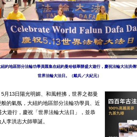
日，大紐約地區部分法輪功學員匯集在紐約曼哈頓舉辦盛大遊行，慶祝法輪大法洪傳世
世界法輪大法日。（戴兵／大紀元）
5月13日陽光明媚、和風輕拂，世界之都曼
慶般的氣氛，大紐約地區部分法輪功學員、近
了盛大遊行，慶祝「世界法輪大法日」，並恭
人李洪志大師華誕。
