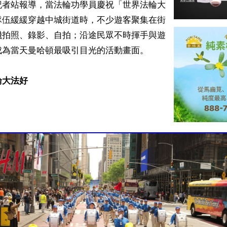
記者站報導，當法輪功學員慶祝「世界法輪大
隊伍緩緩穿越中城街道時，不少遊客聚集在街
機拍照、錄影、自拍；沿途民眾不時揮手與遊
為當天曼哈頓最吸引目光的活動畫面。

輪大法好