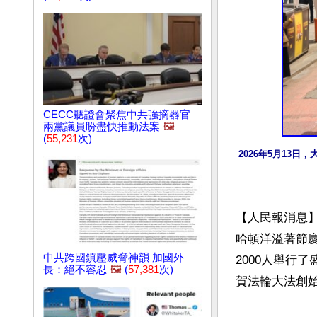
CECC聽證會聚焦中共強摘器官
兩黨議員盼盡快推動法案
🖼️
(
55,231
次)
2026年5月13
【人民報消息】
哈頓洋溢著節
中共跨國鎮壓威脅神韻 加國外
2000人舉行
長：絕不容忍
🖼️
(
57,381
次)
賀法輪大法創始