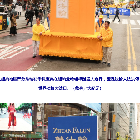
日，大紐約地區部分法輪功學員匯集在紐約曼哈頓舉辦盛大遊行，慶祝法輪大法洪傳世
世界法輪大法日。（戴兵／大紀元）