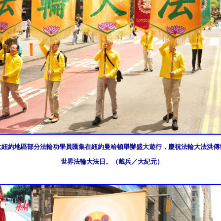
日，大紐約地區部分法輪功學員匯集在紐約曼哈頓舉辦盛大遊行，慶祝法輪大法洪傳世
世界法輪大法日。（戴兵／大紀元）