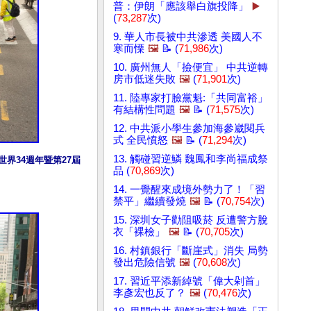
普：伊朗「應該舉白旗投降」
▶️
(
73,287
次)
9. 華人市長被中共滲透 美國人不
寒而慄
🖼️
📝 (
71,986
次)
10. 廣州無人「撿便宜」 中共逆轉
房市低迷失敗
🖼️
(
71,901
次)
11. 陸專家打臉黨魁:「共同富裕」
有結構性問題
🖼️
📝 (
71,575
次)
12. 中共派小學生參加海參崴閱兵
式 全民憤怒
🖼️
📝 (
71,294
次)
13. 觸碰習逆鱗 魏鳳和李尚福成祭
界34週年暨第27屆
品 (
70,869
次)
14. 一覺醒來成境外勢力了！「習
禁平」繼續發燒
🖼️
📝 (
70,754
次)
15. 深圳女子勸阻吸菸 反遭警方脫
衣「裸檢」
🖼️
📝 (
70,705
次)
16. 村鎮銀行「斷崖式」消失 局勢
發出危險信號
🖼️
(
70,608
次)
17. 習近平添新綽號「偉大剁首」
李彥宏也反了？
🖼️
(
70,476
次)