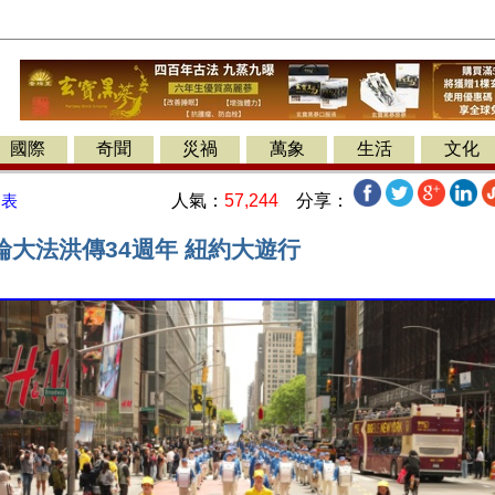
國際
奇聞
災禍
萬象
生活
文化
人氣：
57,244
分享：
發表
輪大法洪傳34週年 紐約大遊行