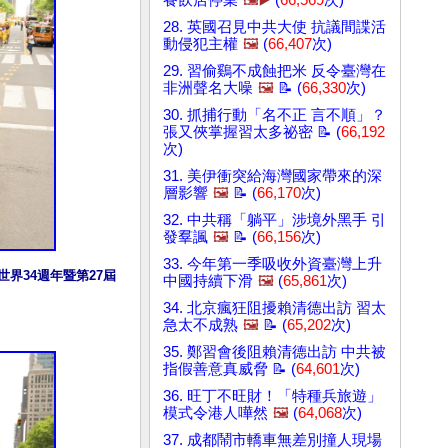
餐飲店停業
🖼️▶️
(
66,569
次)
28. 英國召見中共大使 抗議間諜活
動侵犯主權
🖼️
(
66,407
次)
29. 習偷鷄不成蝕把米 反令臺灣在
非洲聲名大噪
🖼️
📝 (
66,330
次)
30. 抓捕行動「名不正 言不順」？
張又俠掌握習太多祕密 📝 (
66,192
次)
31. 美伊衝突給海灣國家帶來的深
層影響
🖼️
📝 (
66,170
次)
32. 中共稱「躺平」涉境外黑手 引
發羣諷
🖼️
📝 (
66,156
次)
33. 今年第一季吸收外資臺灣上升
界34週年暨第27屆
中國持續下滑
🖼️
(
65,861
次)
34. 北京瘋狂阻擾賴清德出訪 習太
急太不成熟
🖼️
📝 (
65,202
次)
35. 鄭習會後阻賴清德出訪 中共被
指假善意真威脅 📝 (
64,601
次)
36. 旺丁不旺財！「特種兵旅遊」
模式令港人嘩然
🖼️
(
64,068
次)
37. 成都鬧市轎車無差別撞人現場