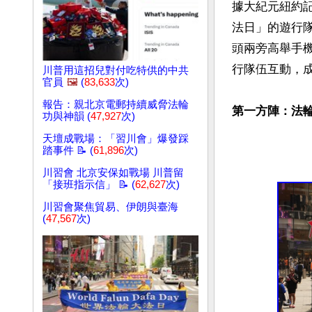
據大紀元紐約
法日」的遊行
頭兩旁高舉手
行隊伍互動，成
川普用這招兒對付吃特供的中共
官員
🖼️
(
83,633
次)
報告：親北京電郵持續威脅法輪
第一方陣：法
功與神韻 (
47,927
次)
天壇成戰場：「習川會」爆發踩
踏事件 📝 (
61,896
次)
川習會 北京安保如戰場 川普留
「接班指示信」 📝 (
62,627
次)
川習會聚焦貿易、伊朗與臺海
(
47,567
次)