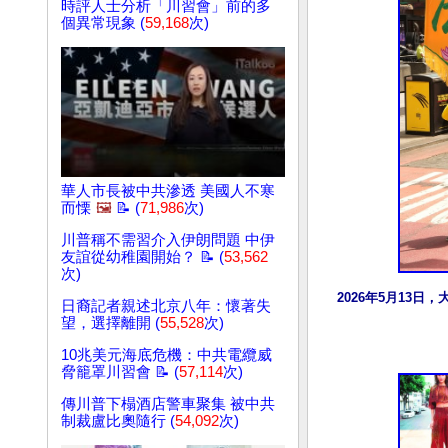
時評人士分析「川習會」前的多
個異常現象 (
59,168
次)
華人市長被中共滲透 美國人不寒
而慄
🖼️
📝 (
71,986
次)
川普稱不需習介入伊朗問題 中伊
友誼從幼稚園開始？ 📝 (
53,562
次)
2026年5月13
日裔記者親述北京八年：懷著失
望，選擇離開 (
55,528
次)
10兆美元海底危機：中共電纜威
脅籠罩川習會 📝 (
57,114
次)
傳川普下榻酒店警車聚集 被中共
制裁盧比奧隨行 (
54,092
次)