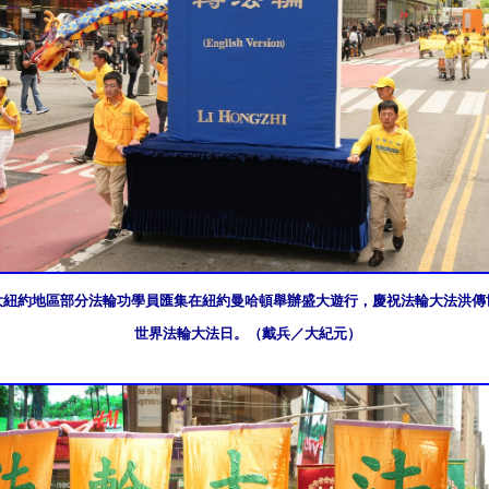
日，大紐約地區部分法輪功學員匯集在紐約曼哈頓舉辦盛大遊行，慶祝法輪大法洪傳世
世界法輪大法日。（戴兵／大紀元）