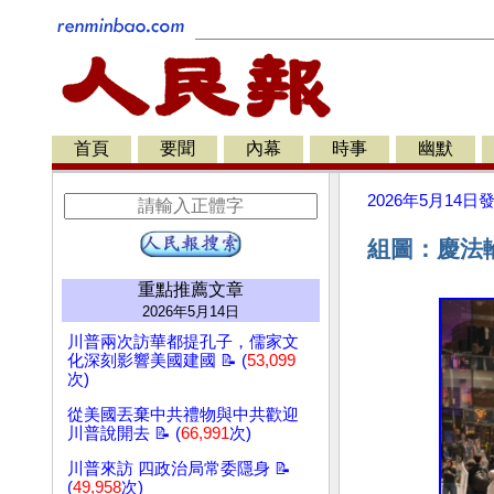
首頁
要聞
內幕
時事
幽默
2026年5月14日
組圖：慶法
重點推薦文章
2026年5月14日
川普兩次訪華都提孔子，儒家文
化深刻影響美國建國 📝 (
53,099
次)
從美國丟棄中共禮物與中共歡迎
川普說開去 📝 (
66,991
次)
川普來訪 四政治局常委隱身 📝
(
49,958
次)