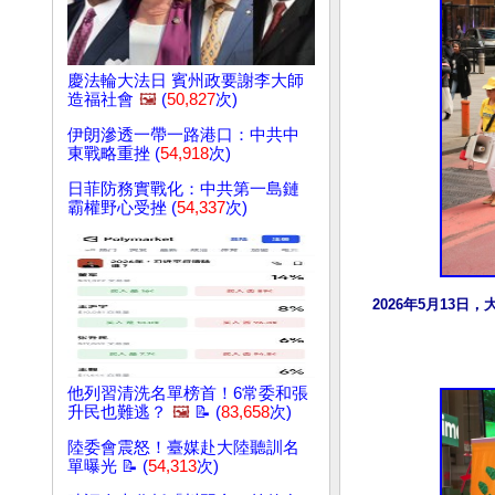
慶法輪大法日 賓州政要謝李大師
造福社會
🖼️
(
50,827
次)
伊朗滲透一帶一路港口：中共中
東戰略重挫 (
54,918
次)
日菲防務實戰化：中共第一島鏈
霸權野心受挫 (
54,337
次)
2026年5月13
他列習清洗名單榜首！6常委和張
升民也難逃？
🖼️
📝 (
83,658
次)
陸委會震怒！臺媒赴大陸聽訓名
單曝光 📝 (
54,313
次)