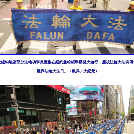
日，大紐約地區部分法輪功學員匯集在紐約曼哈頓舉辦盛大遊行，慶祝法輪大法洪傳世
世界法輪大法日。（戴兵／大紀元）