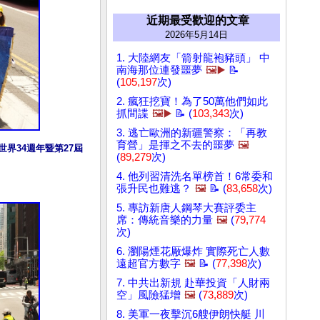
近期最受歡迎的文章
2026年5月14日
1. 大陸網友「箭射龍袍豬頭」 中
南海那位連發噩夢
🖼️▶️
📝
(
105,197
次)
2. 瘋狂挖寶！為了50萬他們如此
抓間諜
🖼️▶️
📝 (
103,343
次)
3. 逃亡歐洲的新疆警察：「再教
育營」是揮之不去的噩夢
🖼️
界34週年暨第27屆
(
89,279
次)
4. 他列習清洗名單榜首！6常委和
張升民也難逃？
🖼️
📝 (
83,658
次)
5. 專訪新唐人鋼琴大賽評委主
席：傳統音樂的力量
🖼️
(
79,774
次)
6. 瀏陽煙花厰爆炸 實際死亡人數
遠超官方數字
🖼️
📝 (
77,398
次)
7. 中共出新規 赴華投資「人財兩
空」風險猛增
🖼️
(
73,889
次)
8. 美軍一夜擊沉6艘伊朗快艇 川