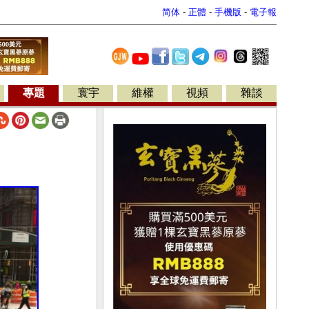
简体
-
正體
-
手機版
-
電子報
專題
寰宇
維權
視頻
雜談