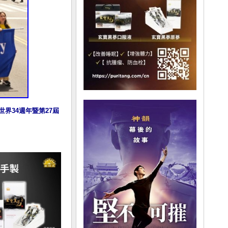
界34週年暨第27屆