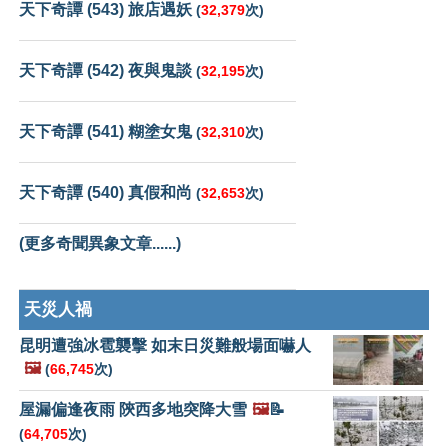
天下奇譚 (543) 旅店遇妖
(
32,379
次)
天下奇譚 (542) 夜與鬼談
(
32,195
次)
天下奇譚 (541) 糊塗女鬼
(
32,310
次)
天下奇譚 (540) 真假和尚
(
32,653
次)
(更多奇聞異象文章......)
天災人禍
昆明遭強冰雹襲擊 如末日災難般場面嚇人
🖼️
(
66,745
次)
屋漏偏逢夜雨 陝西多地突降大雪
🖼️
📝
(
64,705
次)