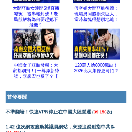
大鬧亞航女連開5場直播
假空姐大鬧亞航後續：
喊冤，被舉報封號！老
現場男同胞損失巨大，
民航解析為何要趕她下
當時羞愧得想鑽地縫！
飛機？
中國女子亞航發飆：大
120萬人搶8000職缺！
家都別飛！| 一尊添新綽
2026比大蕭條更可怕？
號，李彥宏也反了？【
首發要聞
不準翻墻！快連VPN停止在中國大陸營運
(
39,156
次)
1.42 億次網攻癱瘓英議員網站，來源追蹤劍指中共📝