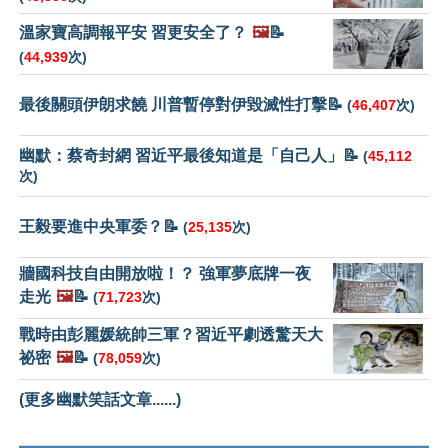
溫家寶高調報平安 習更安全了？
🖼️
📝
(
44,939
次)
最後關頭伊朗求饒 川普暫停對伊毀滅性打擊📝
(
46,407
次)
幽默：蔡奇封網 習近平最後知道是「自己人」📝
(
45,112
次)
王毅要進中央軍委？📝
(
25,135
次)
牆國科技自由開放啦！？ 強軍夢底牌一夜
走光
🖼️
📝
(
71,723
次)
戰時由彭麗媛統帥三軍？習近平劇透驚天大
祕密
🖼️
📝
(
78,059
次)
(更多幽默笑話文章......)