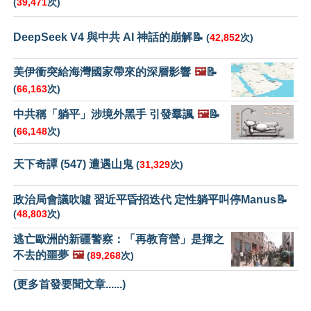
(
39,471
次)
DeepSeek V4 與中共 AI 神話的崩解📝
(
42,852
次)
美伊衝突給海灣國家帶來的深層影響
🖼️
📝
(
66,163
次)
中共稱「躺平」涉境外黑手 引發羣諷
🖼️
📝
(
66,148
次)
天下奇譚 (547) 遭遇山鬼
(
31,329
次)
政治局會議吹噓 習近平昏招迭代 定性躺平叫停Manus📝
(
48,803
次)
逃亡歐洲的新疆警察：「再教育營」是揮之
不去的噩夢
🖼️
(
89,268
次)
(更多首發要聞文章......)