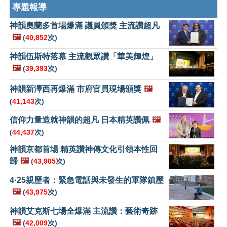
專題報導
神韻奧蘭多首場爆滿 議員頒獎 主流讚超凡
🖼️
(
40,852
次)
神韻伍斯特落幕 主流觀眾讚「華美輝煌」
🖼️
(
39,393
次)
神韻新澤西再爆滿 市府官員現場頒獎
🖼️
(
41,143
次)
信仰力量造就神韻的超凡 日本精英讚佩
🖼️
(
44,437
次)
神韻京都首場 精英讚神傳文化引領本性回
歸
🖼️
(
43,905
次)
4·25親歷者：緊急電話與未發生的軍隊鎮壓
🖼️
(
43,975
次)
神韻艾克斯七場全爆滿 主流讚：藝術奇跡
🖼️
(
42,009
次)