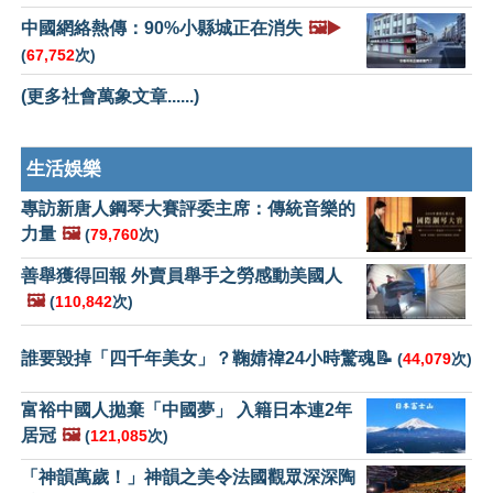
中國網絡熱傳：90%小縣城正在消失
🖼️▶️
(
67,752
次)
(更多社會萬象文章......)
生活娛樂
專訪新唐人鋼琴大賽評委主席：傳統音樂的
力量
🖼️
(
79,760
次)
善舉獲得回報 外賣員舉手之勞感動美國人
🖼️
(
110,842
次)
誰要毀掉「四千年美女」？鞠婧禕24小時驚魂📝
(
44,079
次)
富裕中國人拋棄「中國夢」 入籍日本連2年
居冠
🖼️
(
121,085
次)
「神韻萬歲！」神韻之美令法國觀眾深深陶