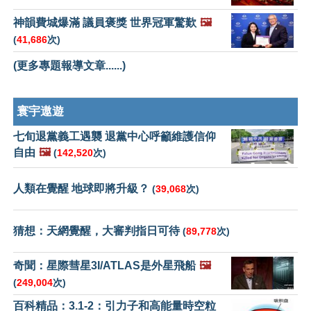
神韻費城爆滿 議員褒獎 世界冠軍驚歎
🖼️
(
41,686
次)
(更多專題報導文章......)
寰宇遨遊
七旬退黨義工遇襲 退黨中心呼籲維護信仰
自由
🖼️
(
142,520
次)
人類在覺醒 地球即將升級？
(
39,068
次)
猜想：天網覺醒，大審判指日可待
(
89,778
次)
奇聞：星際彗星3I/ATLAS是外星飛船
🖼️
(
249,004
次)
百科精品：3.1-2：引力子和高能量時空粒