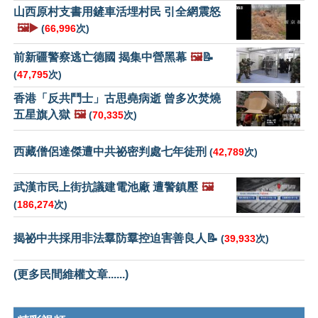
山西原村支書用鏟車活埋村民 引全網震怒
🖼️▶️
(
66,996
次)
前新疆警察逃亡德國 揭集中營黑幕
🖼️
📝
(
47,795
次)
香港「反共鬥士」古思堯病逝 曾多次焚燒
五星旗入獄
🖼️
(
70,335
次)
西藏僧侶達傑遭中共祕密判處七年徒刑
(
42,789
次)
武漢市民上街抗議建電池廠 遭警鎮壓
🖼️
(
186,274
次)
揭祕中共採用非法羣防羣控迫害善良人📝
(
39,933
次)
(更多民間維權文章......)