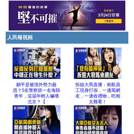
人民報視頻
躺平是被境外勢力蠱
拆姐大馬直播：南航員
惑？5名警察抓一名海歸
工現身打假，一邊罵網
青年，這屆年輕人嚇壞
友，一邊收禮物，吃相
北京？【
太難看！