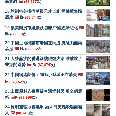
命意義
🖼️
(
68,577
次)
18.體制精英排擠草根天才 全紅嬋慘遭集體
霸凌
🖼️
📝
(
68,544
次)
19.就業與房市繼續跌 加劇中國經濟惡化
🖼️
📝
(
68,369
次)
20.中國土地出讓市場國進民退 風險由韭菜
承擔
🖼️
📝
(
68,082
次)
21.人聲鼎沸的香港酒樓現熄火潮 誰破壞了
香港的運勢
🖼️
📝
(
67,874
次)
22.中國網絡熱傳：90%小縣城正在消失
🖼️
▶️
(
67,752
次)
23.山西原村支書用鏟車活埋村民 引全網震
怒
🖼️▶️
(
66,996
次)
24.昆明遭強冰雹襲擊 如末日災難般場面嚇
人
🖼️
(
66,745
次)