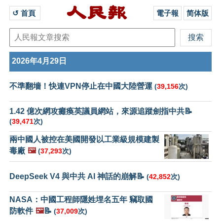
↺ 首頁 
電子報
简体版
2026年4月29日
不準翻墻！快連VPN停止在中國大陸營運
(
39,156
次)
1.42 億次網攻癱瘓英議員網站，來源追蹤劍指中共📝
(
39,471
次)
兩中國人被控在美國開發以工業級規模建製
毒廠
🖼️
(
37,293
次)
DeepSeek V4 與中共 AI 神話的崩解📝
(
42,852
次)
NASA：中國工程師隱姓埋名五年 竊取國
防軟件
🖼️
📝
(
37,009
次)