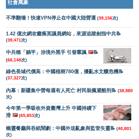
社會萬象
不準翻墻！快連VPN停止在中國大陸營運
(
39,156
次)
1.42 億次網攻癱瘓英議員網站，來源追蹤劍指中共📝
(
39,471
次)
中共稱「躺平」涉境外黑手 引發羣諷
🖼️
📝
(
66,148
次)
綠色長城代價高：中國植樹780億，擾亂水文釀危機📝
(
37,327
次)
內幕：新疆集中營每週有人死亡 村民裝瘋避酷刑📝
(
38,980
次)
今年第一季吸收外資臺灣上升 中國持續下
滑
🖼️
(
65,853
次)
幽靈餐廳與吞紙鬧劇：中國外送亂象與監管失靈📝
(
40,801
次)