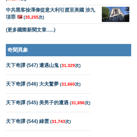
中共黑客徐澤偉從意大利引渡至美國 涉九
項罪
🖼️
(
35,255
次)
(更多國際新聞文章......)
奇聞異象
天下奇譚 (547) 遭遇山鬼
(
31,329
次)
天下奇譚 (546) 大夫驚夢
(
31,660
次)
天下奇譚 (545) 美男子的遭遇
(
31,896
次)
天下奇譚 (544) 綠雲
(
31,743
次)