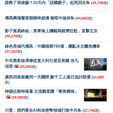
誰救了張凌赫？20天內「誤國戲子」起死回生📝
(
44,738
次)
傳馬興瑞審查期精神崩潰 被暗中做掉📝
(
44,242
次)
影子貿易終結：美軍海上攔截與經濟狂怒，直擊北京
(
38,279
次)
綠色長城代價高：中國植樹780億，擾亂水文釀危機📝
(
37,327
次)
中共黑客徐澤偉從意大利引渡至美國 涉九
項罪
🖼️
(
35,255
次)
廣西四港資廠同一天關閉 數千工人連日追討賠償
(
31,685
次)
神韻伍斯特落幕 主流觀眾讚「華美輝煌」
🖼️
(
39,393
次)
川普：我們要在AI和加密幣領域打敗中共📝
(
27,748
次)