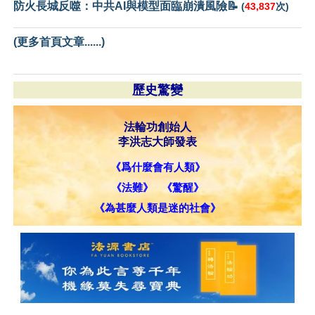
防火長城反噬：中共AI與模型面臨崩潰風險📝
(
43,837
次)
(更多首頁文章......)
歷史驚變
法輪功創始人
李洪志大師發表
《爲什麼會有人類》
《法難》
《驚醒》
《為甚麼人類是迷的社會》