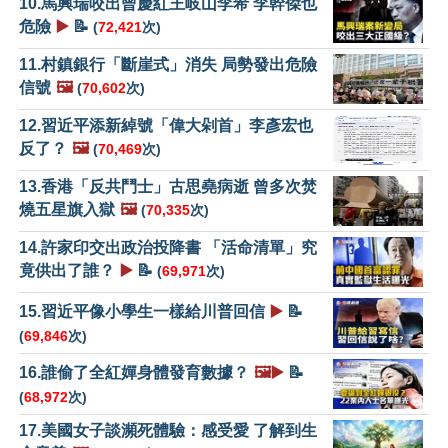
10.馬興瑞咬出曾慶紅王岐山李希 李幹傑也
危險
▶️
📝
(
72,421
次)
11.村鎮銀行「斷崖式」消失 局勢發出危險
信號
🖼️
(
70,602
次)
12.習近平添新綽號「偉大剁首」李彥宏也
反了？
🖼️
(
70,469
次)
13.香港「反共鬥士」古思堯病逝 曾多次焚
燒五星旗入獄
🖼️
(
70,335
次)
14.許家印交出政治投降書 「活命清單」究
竟供出了誰？
▶️
📝
(
69,971
次)
15.習近平像小學生一樣給川普回信
▶️
📝
(
69,846
次)
16.誰偷了全紅嬋身體發育數據？
🖼️▶️
📝
(
68,972
次)
17.美國女子談瀕死體驗：感受愛 了解到生