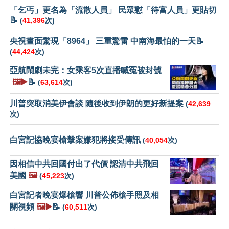
「乞丐」更名為「流散人員」 民眾懟「待富人員」更貼切
📝
(
41,396
次)
央視畫面驚現「8964」 三重驚雷 中南海最怕的一天📝
(
44,424
次)
亞航鬧劇未完：女乘客5次直播喊冤被封號
🖼️▶️
📝
(
63,614
次)
川普突取消美伊會談 隨後收到伊朗的更好新提案
(
42,639
次)
白宮記協晚宴槍擊案嫌犯將接受傳訊
(
40,054
次)
因相信中共回國付出了代價 認清中共飛回
美國
🖼️
(
45,223
次)
白宮記者晚宴爆槍響 川普公佈槍手照及相
關視頻
🖼️▶️
📝
(
60,511
次)