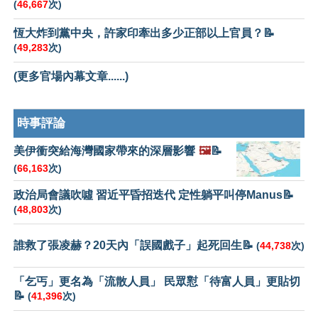
(
46,667
次)
恆大炸到黨中央，許家印牽出多少正部以上官員？📝
(
49,283
次)
(更多官場內幕文章......)
時事評論
美伊衝突給海灣國家帶來的深層影響
🖼️
📝
(
66,163
次)
政治局會議吹噓 習近平昏招迭代 定性躺平叫停Manus📝
(
48,803
次)
誰救了張凌赫？20天內「誤國戲子」起死回生📝
(
44,738
次)
「乞丐」更名為「流散人員」 民眾懟「待富人員」更貼切
📝
(
41,396
次)