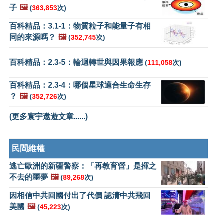
子
🖼️
(
363,853
次)
百科精品：3.1-1：物質粒子和能量子有相
同的來源嗎？
🖼️
(
352,745
次)
百科精品：2.3-5：輪迴轉世與因果報應
(
111,058
次)
百科精品：2.3-4：哪個星球適合生命生存
？
🖼️
(
352,726
次)
(更多寰宇遨遊文章......)
民間維權
逃亡歐洲的新疆警察：「再教育營」是揮之
不去的噩夢
🖼️
(
89,268
次)
因相信中共回國付出了代價 認清中共飛回
美國
🖼️
(
45,223
次)