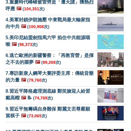
3.重慶時代峰峻被雷劈是「遭天譴」獲熱烈
呼應
🖼️
(
104,351
次)
4.美軍封鎖伊朗施壓 中東戰局最大輸家指
向中共
🖼️
(
100,908
次)
5.美印尼結盟劍指馬六甲 掐住中共能源咽
喉
🖼️
(
96,373
次)
6.逃亡歐洲的新疆警察：「再教育營」是揮
之不去的噩夢
🖼️
(
89,268
次)
7.專訪新唐人鋼琴大賽評委主席：傳統音樂
的力量
🖼️
(
79,760
次)
8.習近平降格處理測底線 鄭笑臉迎人給習
戴高帽
🖼️
📝
(
74,769
次)
9.習近平無籌碼自身難保 鄭麗文丟尊嚴願
當棋子
🖼️
(
73,065
次)