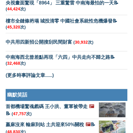
央視畫面驚現「8964」 三重驚雷 中南海最怕的一天📝
(
44,424
次)
樓市全鏈條坍塌 城投清零 中國社會系統性危機爆發📝
(
45,320
次)
中共用四新招公開搜刮民間財富
(
30,932
次)
中南海西北曾差點再現「六四」中共走向不歸之路📝
(
32,468
次)
(更多時事評論文章......)
幽默笑話
首都機場驚魂戲碼 王小洪、董軍被帶走
🖼️
📝
(
47,757
次)
贏麻沒來 輸麻到站 土共迎來50%關稅
🖼️
📝
(
48,830
次)