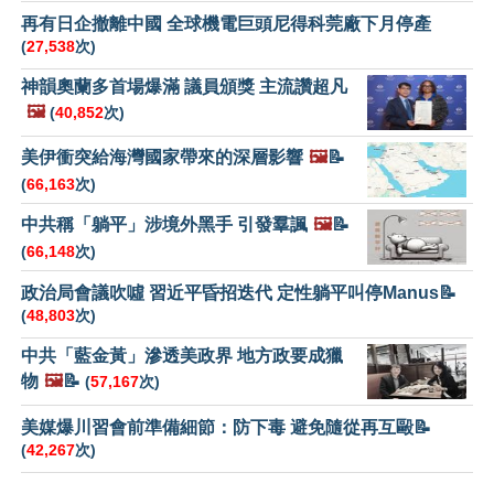
再有日企撤離中國 全球機電巨頭尼得科莞廠下月停產
(
27,538
次)
神韻奧蘭多首場爆滿 議員頒獎 主流讚超凡
🖼️
(
40,852
次)
美伊衝突給海灣國家帶來的深層影響
🖼️
📝
(
66,163
次)
中共稱「躺平」涉境外黑手 引發羣諷
🖼️
📝
(
66,148
次)
政治局會議吹噓 習近平昏招迭代 定性躺平叫停Manus📝
(
48,803
次)
中共「藍金黃」滲透美政界 地方政要成獵
物
🖼️
📝
(
57,167
次)
美媒爆川習會前準備細節：防下毒 避免隨從再互毆📝
(
42,267
次)