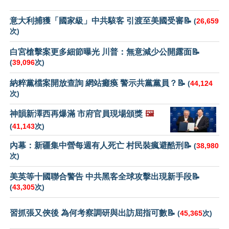
意大利捕獲「國家級」中共駭客 引渡至美國受審📝
(
26,659
次)
白宮槍擊案更多細節曝光 川普：無意減少公開露面📝
(
39,096
次)
納粹黨檔案開放查詢 網站癱瘓 警示共黨黨員？📝
(
44,124
次)
神韻新澤西再爆滿 市府官員現場頒獎
🖼️
(
41,143
次)
內幕：新疆集中營每週有人死亡 村民裝瘋避酷刑📝
(
38,980
次)
美英等十國聯合警告 中共黑客全球攻擊出現新手段📝
(
43,305
次)
習抓張又俠後 為何考察調研與出訪屈指可數📝
(
45,365
次)