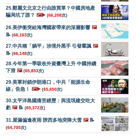
25.鄭麗文北京之行由誰買單？中國房地產
騙局坑了誰？
🖼️▶️
(
66,208
次)
26.美伊衝突給海灣國家帶來的深層影響
🖼️
📝
(
66,163
次)
27.中共稱「躺平」涉境外黑手 引發羣諷
🖼️
📝
(
66,148
次)
28.今年第一季吸收外資臺灣上升 中國持續
下滑
🖼️
(
65,853
次)
29.美軍封鎖伊朗港口，中共「能源生命
線」告急！
🖼️▶️
(
65,650
次)
30.太平洋島國痛苦經歷：與流氓建交吃大
虧
🖼️
📝
(
65,372
次)
31.屋漏偏逢夜雨 陝西多地突降大雪
🖼️
📝
(
64,705
次)