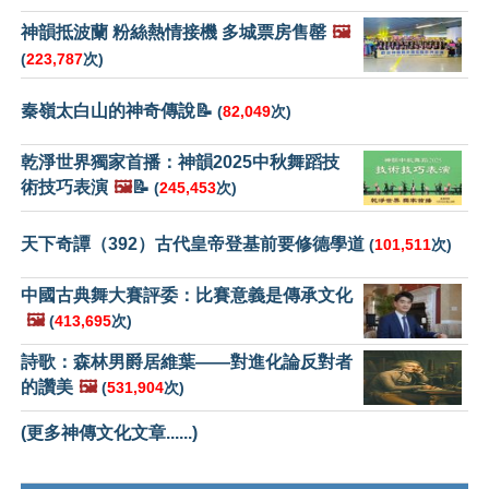
神韻抵波蘭 粉絲熱情接機 多城票房售罄
🖼️
(
223,787
次)
秦嶺太白山的神奇傳說📝
(
82,049
次)
乾淨世界獨家首播：神韻2025中秋舞蹈技
術技巧表演
🖼️
📝
(
245,453
次)
天下奇譚（392）古代皇帝登基前要修德學道
(
101,511
次)
中國古典舞大賽評委：比賽意義是傳承文化
🖼️
(
413,695
次)
詩歌：森林男爵居維葉——對進化論反對者
的讚美
🖼️
(
531,904
次)
(更多神傳文化文章......)