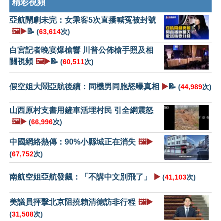
精彩視頻
亞航鬧劇未完：女乘客5次直播喊冤被封號
🖼️▶️
📝
(
63,614
次)
白宮記者晚宴爆槍響 川普公佈槍手照及相
關視頻
🖼️▶️
📝
(
60,511
次)
假空姐大鬧亞航後續：同機男同胞怒曝真相
▶️
📝
(
44,989
次)
山西原村支書用鏟車活埋村民 引全網震怒
🖼️▶️
(
66,996
次)
中國網絡熱傳：90%小縣城正在消失
🖼️▶️
(
67,752
次)
南航空姐亞航發飆：「不講中文別飛了」
▶️
(
41,103
次)
美議員抨擊北京阻撓賴清德訪非行程
🖼️▶️
(
31,508
次)