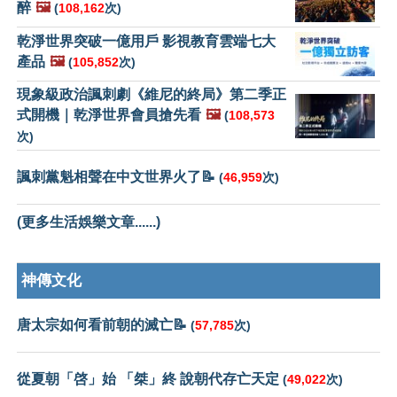
醉
🖼️
(
108,162
次)
乾淨世界突破一億用戶 影視教育雲端七大
產品
🖼️
(
105,852
次)
現象級政治諷刺劇《維尼的終局》第二季正
式開機｜乾淨世界會員搶先看
🖼️
(
108,573
次)
諷刺黨魁相聲在中文世界火了📝
(
46,959
次)
(更多生活娛樂文章......)
神傳文化
唐太宗如何看前朝的滅亡📝
(
57,785
次)
從夏朝「啓」始 「桀」終 說朝代存亡天定
(
49,022
次)