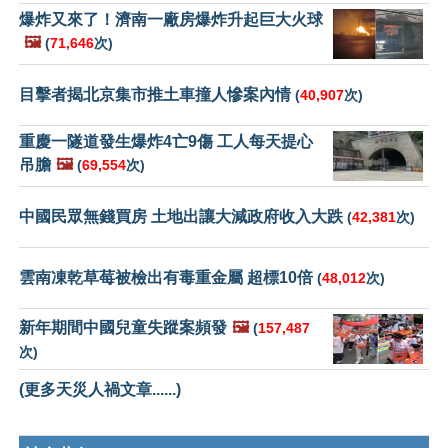
爆炸又來了！濟南一廠房爆炸升起巨大火球
🖼️
(
71,646
次)
目擊者揭北京集市推土車撞人慘案內情
(
40,907
次)
重慶一隧道發生爆炸4亡9傷 工人每天提心
吊膽
🖼️
(
69,554
次)
中國民眾無錢買房 土地出讓大減政府收入大跌
(
42,381
次)
雲南凍乾草莓被檢出有毒重金屬 超標10倍
(
48,012
次)
新年期間中國兒童失蹤案頻發
🖼️
(
157,487
次)
(更多天災人禍文章......)