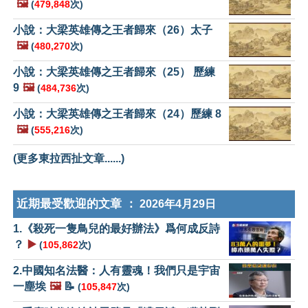
🖼️
(
479,848
次)
小說：大梁英雄傳之王者歸來（26）太子
🖼️
(
480,270
次)
小說：大梁英雄傳之王者歸來（25） 歷練
9
🖼️
(
484,736
次)
小說：大梁英雄傳之王者歸來（24）歷練 8
🖼️
(
555,216
次)
(更多東拉西扯文章......)
近期最受歡迎的文章 ：
2026年4月29日
1.《殺死一隻鳥兒的最好辦法》爲何成反詩
？
▶️
(
105,862
次)
2.中國知名法醫：人有靈魂！我們只是宇宙
一塵埃
🖼️
📝
(
105,847
次)