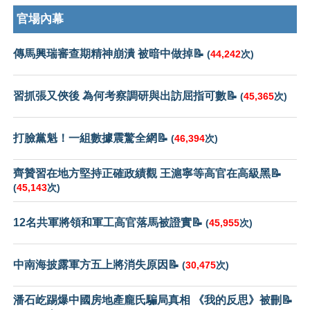
官場內幕
傳馬興瑞審查期精神崩潰 被暗中做掉📝
(
44,242
次)
習抓張又俠後 為何考察調研與出訪屈指可數📝
(
45,365
次)
打臉黨魁！一組數據震驚全網📝
(
46,394
次)
齊贊習在地方堅持正確政績觀 王滬寧等高官在高級黑📝
(
45,143
次)
12名共軍將領和軍工高官落馬被證實📝
(
45,955
次)
中南海披露軍方五上將消失原因📝
(
30,475
次)
潘石屹踢爆中國房地產龐氏騙局真相 《我的反思》被刪📝