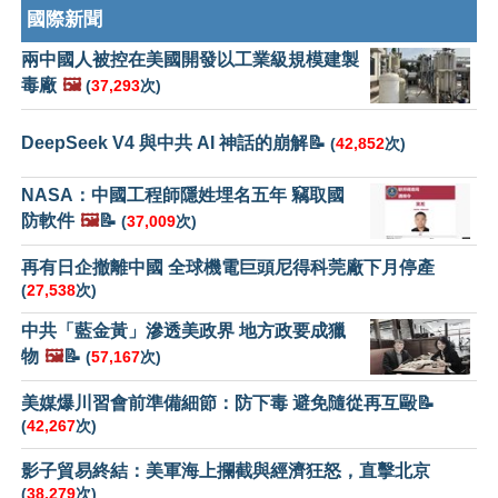
國際新聞
兩中國人被控在美國開發以工業級規模建製
毒廠
🖼️
(
37,293
次)
DeepSeek V4 與中共 AI 神話的崩解📝
(
42,852
次)
NASA：中國工程師隱姓埋名五年 竊取國
防軟件
🖼️
📝
(
37,009
次)
再有日企撤離中國 全球機電巨頭尼得科莞廠下月停產
(
27,538
次)
中共「藍金黃」滲透美政界 地方政要成獵
物
🖼️
📝
(
57,167
次)
美媒爆川習會前準備細節：防下毒 避免隨從再互毆📝
(
42,267
次)
影子貿易終結：美軍海上攔截與經濟狂怒，直擊北京
(
38,279
次)