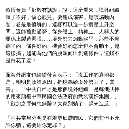
微博會員「鄭毅有話說」說，這麼看來，境外組織
腦子不好，缺心眼兒。要造成傷害，應該煽動內
卷，卷是最優解的，這樣可以進一步擠壓上升空
間，還能推動過勞，從身體上、精神上、人與人的
關係上製造緊張……境外勢力煽動躺平，那些不願
躺平的、條件好的、機會好的怎麼也不會躺平，越
這樣搞，越能為他們的脫穎而出創造條件，這錢不
是白花了麼？

而海外網友也紛紛發言表示：「沒工作的遍地都
是，明明是政策原因，把球踢給境外勢力了，厲
害」、「中共自己才是那個境外組織，是蘇俄扶持
的用來顛覆中華民國合法政府的武裝漢奸集團」、
「欲加之罪何患無辭？大家別躺了，起來造反。」

「中共當局分明是在羞辱底層賤民，它們非但不允
許你躺，還要給你定罪？」
