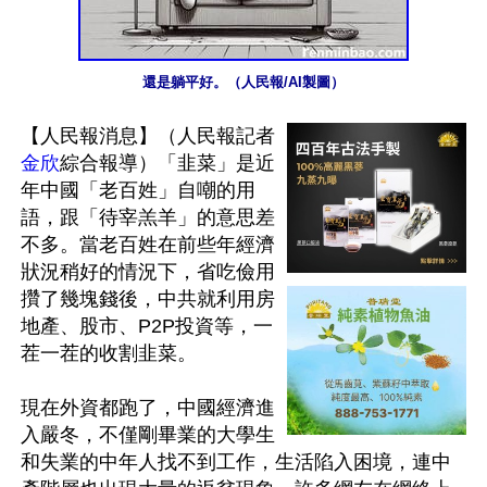
還是躺平好。（人民報/AI製圖）
【人民報消息】（人民報記者
金欣
綜合報導）「韭菜」是近
年中國「老百姓」自嘲的用
語，跟「待宰羔羊」的意思差
不多。當老百姓在前些年經濟
狀況稍好的情況下，省吃儉用
攢了幾塊錢後，中共就利用房
地產、股市、P2P投資等，一
茬一茬的收割韭菜。

現在外資都跑了，中國經濟進
入嚴冬，不僅剛畢業的大學生
和失業的中年人找不到工作，生活陷入困境，連中