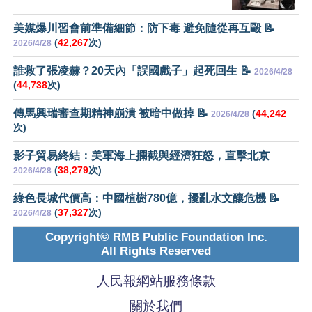
美媒爆川習會前準備細節：防下毒 避免隨從再互毆 📝
(
42,267
次)
2026/4/28
誰救了張凌赫？20天內「誤國戲子」起死回生 📝
2026/4/28
(
44,738
次)
傳馬興瑞審查期精神崩潰 被暗中做掉 📝
(
44,242
2026/4/28
次)
影子貿易終結：美軍海上攔截與經濟狂怒，直擊北京
(
38,279
次)
2026/4/28
綠色長城代價高：中國植樹780億，擾亂水文釀危機 📝
(
37,327
次)
2026/4/28
Copyright© RMB Public Foundation Inc.
All Rights Reserved
人民報網站服務條款
關於我們