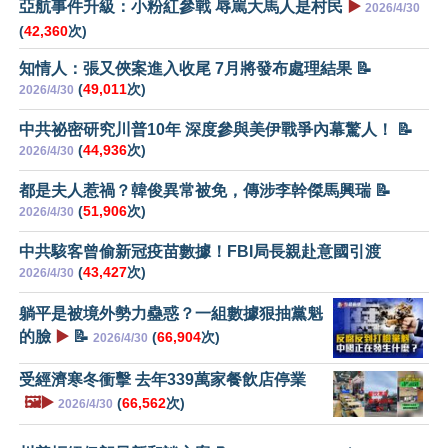
亞航事件升級：小粉紅參戰 辱駡大馬人是村民
▶️
2026/4/30
(
42,360
次)
知情人：張又俠案進入收尾 7月將發布處理結果 📝
(
49,011
次)
2026/4/30
中共祕密研究川普10年 深度參與美伊戰爭內幕驚人！ 📝
(
44,936
次)
2026/4/30
都是夫人惹禍？韓俊異常被免，傳涉李幹傑馬興瑞 📝
(
51,906
次)
2026/4/30
中共駭客曾偷新冠疫苗數據！FBI局長親赴意國引渡
(
43,427
次)
2026/4/30
躺平是被境外勢力蠱惑？一組數據狠抽黨魁
的臉
▶️
📝
(
66,904
次)
2026/4/30
受經濟寒冬衝擊 去年339萬家餐飲店停業
🖼️▶️
(
66,562
次)
2026/4/30