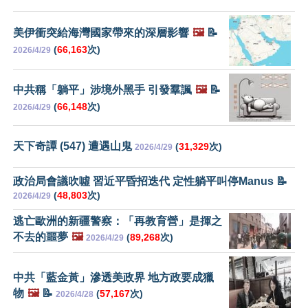
美伊衝突給海灣國家帶來的深層影響
🖼️
📝
(
66,163
次)
2026/4/29
中共稱「躺平」涉境外黑手 引發羣諷
🖼️
📝
(
66,148
次)
2026/4/29
天下奇譚 (547) 遭遇山鬼
(
31,329
次)
2026/4/29
政治局會議吹噓 習近平昏招迭代 定性躺平叫停Manus 📝
(
48,803
次)
2026/4/29
逃亡歐洲的新疆警察：「再教育營」是揮之
不去的噩夢
🖼️
(
89,268
次)
2026/4/29
中共「藍金黃」滲透美政界 地方政要成獵
物
🖼️
📝
(
57,167
次)
2026/4/28