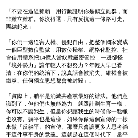
「不要在逼逼賴賴，用行動證明你是鶴立雞群，而
非雞立雞群。你沒得選，只有反抗這一條路可走。
團結起來」

「你們一邊迫害人權、侵犯自由，把整個國家變成
一個巨型數位監獄，用數位極權、網格化監控、社
會信用體系把14億人當奴隸嚴密管控；一邊卻怪
『境外勢力』讓年輕人不想努力？年輕人早已看
清：在你們的統治下，說真話會被消失、維權會被
鐵拳、任何獨立思想都會被封殺」。

「實際上，躺平是消滅共產黨最好的辦法。他們意
識到了，但他們也無能為力。就跟計劃生育一樣，
你可以不讓我生，但當你想讓我生的時候你一點轍
也沒有。躺平也是這樣，如果你像這個宣傳的一樣
來做『反躺平』的宣傳。那麼只會讓更多人思考躺
平這件事平身的意義。這就是在這個時代下，當平