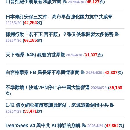
川普拒絕伊朗最新和談方案 📝
(
45,127
次)
2026/4/30
日本修訂安保三文件 高市早苗強化國力抗中共威脅
(
42,254
次)
2026/4/30
抓捕行動「名不正 言不順」？張又俠掌握習太多祕密 📝
(
66,185
次)
2026/4/30
天下奇譚 (548) 狐貍的世界觀
(
31,337
次)
2026/4/30
白宮槍擊案 FBI局長爆不寒而慄事實 📝
(
42,337
次)
2026/4/30
不準翻墻！快連VPN停止在中國大陸營運
(
39,156
2026/4/29
次)
1.42 億次網攻癱瘓英議員網站，來源追蹤劍指中共 📝
(
39,471
次)
2026/4/29
DeepSeek V4 與中共 AI 神話的崩解 📝
(
42,852
次)
2026/4/29