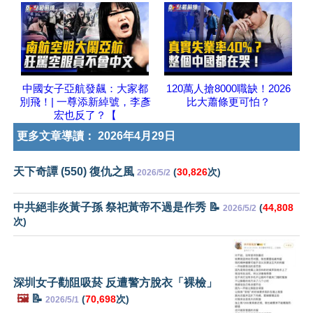
中國女子亞航發飆：大家都
120萬人搶8000職缺！2026
別飛！| 一尊添新綽號，李彥
比大蕭條更可怕？
宏也反了？【
更多文章導讀：
2026年4月29日
天下奇譚 (550) 復仇之風
(
30,826
次)
2026/5/2
中共絕非炎黃子孫 祭祀黃帝不過是作秀 📝
(
44,808
2026/5/2
次)
深圳女子勸阻吸菸 反遭警方脫衣「裸檢」
🖼️
📝
(
70,698
次)
2026/5/1