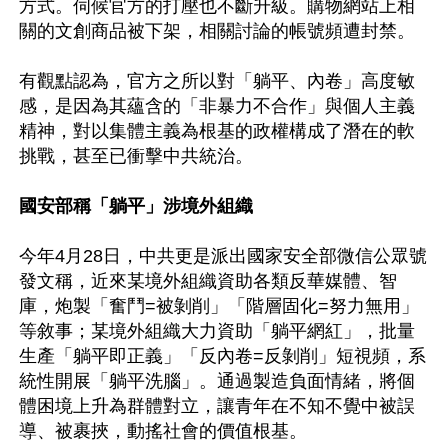
方式。伺候官方的打壓也不斷升級。購物網站上相
關的文創商品被下架，相關討論的帳號頻遭封禁。

有觀點認為，官方之所以對「躺平、內卷」高度敏
感，是因為其蘊含的「非暴力不合作」與個人主義
精神，對以集體主義為根基的政權構成了潛在的軟
挑戰，甚至已衝擊中共統治。

國安部稱「躺平」涉境外組織
今年4月28日，中共更是派出國家安全部微信公眾號
發文稱，近來某境外組織資助各類反華媒體、智
庫，炮製「奮鬥=被剝削」「階層固化=努力無用」
等敘事；某境外組織大力資助「躺平網紅」，批量
生產「躺平即正義」「反內卷=反剝削」短視頻，系
統性開展「躺平洗腦」。通過製造負面情緒，將個
體困境上升為群體對立，讓青年在不知不覺中被誤
導、被裹挾，動搖社會的價值根基。
