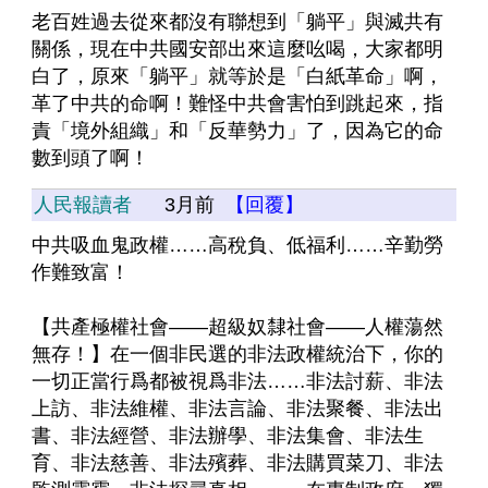
老百姓過去從來都沒有聯想到「躺平」與滅共有
關係，現在中共國安部出來這麼吆喝，大家都明
白了，原來「躺平」就等於是「白紙革命」啊，
革了中共的命啊！難怪中共會害怕到跳起來，指
責「境外組織」和「反華勢力」了，因為它的命
數到頭了啊！
人民報讀者
3月前
【回覆】
中共吸血鬼政權……高稅負、低福利……辛勤勞
作難致富！
【共產極權社會——超級奴隸社會——人權蕩然
無存！】在一個非民選的非法政權統治下，你的
一切正當行爲都被視爲非法……非法討薪、非法
上訪、非法維權、非法言論、非法聚餐、非法出
書、非法經營、非法辦學、非法集會、非法生
育、非法慈善、非法殯葬、非法購買菜刀、非法