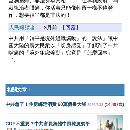
監測霧霾、非法探尋真相……。在專制政府、獨
裁統治者眼裏，你活着只能像牲畜一樣不停勞
作，想要躺平都是非法的！
人民報讀者
3月前
【回覆】
中共用「躺平是境外組織煽動」的「說法」讓中
國大陸的廣大民衆以「切身感受」了解到了中共
嘴裏的「境外組織煽動」究竟是「怎麼回事」
了。
相關文章：
中共急了！住房綁定消費 60萬億畫大餅
(
14,497
次)
2026/7/23
GDP不重要？中共官員集體中風乾脆躺平