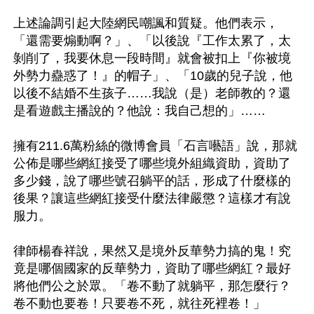
上述論調引起大陸網民嘲諷和質疑。他們表示，
「還需要煽動啊？」、「以後說『工作太累了，太
剝削了，我要休息一段時間』就會被扣上『你被境
外勢力蠱惑了！』的帽子」、「10歲的兒子說，他
以後不結婚不生孩子……我說（是）老師教的？還
是看遊戲主播說的？他說：我自己想的」……

擁有211.6萬粉絲的微博會員「石言囈語」說，那就
公佈是哪些網紅接受了哪些境外組織資助，資助了
多少錢，說了哪些號召躺平的話，形成了什麼樣的
後果？讓這些網紅接受什麼法律嚴懲？這樣才有說
服力。

律師楊春祥說，果然又是境外反華勢力搞的鬼！究
竟是哪個國家的反華勢力，資助了哪些網紅？最好
將他們公之於眾。「卷不動了就躺平，那怎麼行？
卷不動也要卷！只要卷不死，就往死裡卷！」
