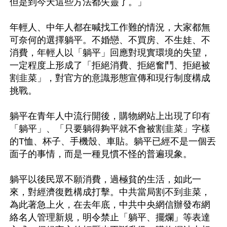
但是到今天這些方法都失靈了。」

年輕人、中年人都在喊找工作難的情況，大家都無
可奈何的選擇躺平。不婚戀、不買房、不生娃、不
消費，年輕人以「躺平」回應對現實環境的失望，
一定程度上形成了「拒絕消費、拒絕奮鬥、拒絕被
割韭菜」，對官方的意識形態宣傳和現行制度構成
挑戰。

躺平在青年人中流行開後，購物網站上出現了印有
「躺平」、「只要躺得夠平就不會被割韭菜」字樣
的T恤、杯子、手機殼、車貼。躺平已經不是一個丟
面子的事情，而是一種見慣不怪的普遍現象。

躺平以後民眾不願消費，過極貧的生活，如此一
來，對經濟復甦構成打擊。中共當局割不到韭菜，
為此著急上火，在去年底，中共中央網信辦發布網
絡名人管理新規，明令禁止「躺平、擺爛」等表達