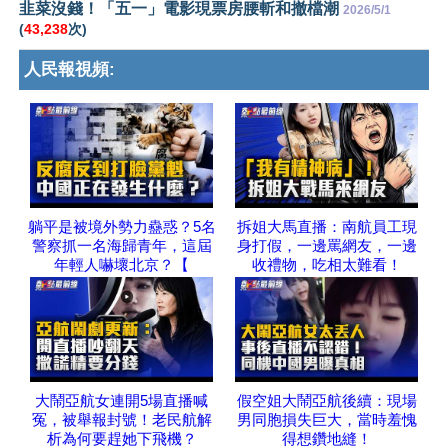
韭菜沒錢！「五一」電影現票房腰斬和撤檔潮
2026/5/1
(
43,238
次)
人民報視頻:
躺平是被境外勢力蠱惑？5名
拆姐大馬直播：南航員工現
警察抓一名海歸青年，這屆
身打假，一邊罵網友，一邊
年輕人嚇壞北京？【
收禮物，吃相太難看！
大鬧亞航女連開5場直播喊
假空姐大鬧亞航後續：現場
冤，被舉報封號！老民航解
男同胞損失巨大，當時羞愧
析為何要趕她下飛機？
得想鑽地縫！