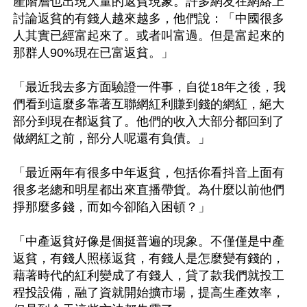
產階層也出現大量的返貧現象。許多網友在網絡上
討論返貧的有錢人越來越多，他們說：「中國很多
人其實已經富起來了。或者叫富過。但是富起來的
那群人90%現在已富返貧。」

「最近我去多方面驗證一件事，自從18年之後，我
們看到這麼多靠著互聯網紅利賺到錢的網紅，絕大
部分到現在都返貧了。他們的收入大部分都回到了
做網紅之前，部分人呢還有負債。」

「最近兩年有很多中年返貧，包括你看抖音上面有
很多老總和明星都出來直播帶貨。為什麼以前他們
掙那麼多錢，而如今卻陷入困頓？」

「中產返貧好像是個挺普遍的現象。不僅僅是中產
返貧，有錢人照樣返貧，有錢人是怎麼變有錢的，
藉著時代的紅利變成了有錢人，貸了款我們就投工
程投設備，融了資就開始擴市場，提高生產效率，