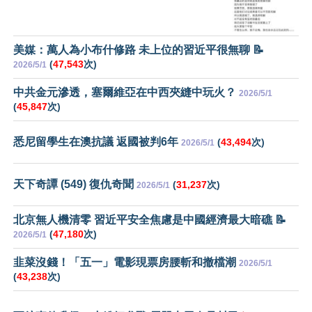
美媒：萬人為小布什修路 未上位的習近平很無聊 📝
(
47,543
次)
2026/5/1
中共金元滲透，塞爾維亞在中西夾縫中玩火？
2026/5/1
(
45,847
次)
悉尼留學生在澳抗議 返國被判6年
(
43,494
次)
2026/5/1
天下奇譚 (549) 復仇奇聞
(
31,237
次)
2026/5/1
北京無人機清零 習近平安全焦慮是中國經濟最大暗礁 📝
(
47,180
次)
2026/5/1
韭菜沒錢！「五一」電影現票房腰斬和撤檔潮
2026/5/1
(
43,238
次)