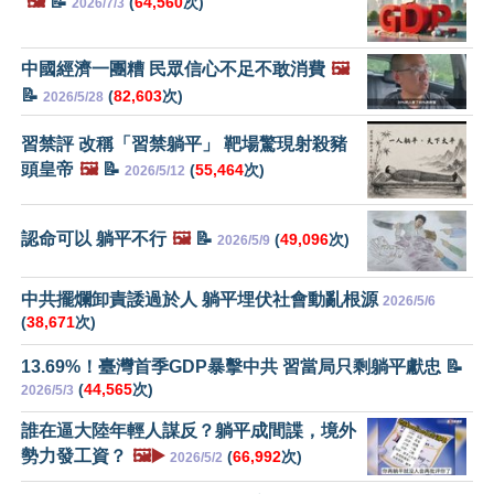
🖼️
📝
(
64,560
次)
2026/7/3
中國經濟一團糟 民眾信心不足不敢消費
🖼️
📝
(
82,603
次)
2026/5/28
習禁評 改稱「習禁躺平」 靶場驚現射殺豬
頭皇帝
🖼️
📝
(
55,464
次)
2026/5/12
認命可以 躺平不行
🖼️
📝
(
49,096
次)
2026/5/9
中共擺爛卸責諉過於人 躺平埋伏社會動亂根源
2026/5/6
(
38,671
次)
13.69%！臺灣首季GDP暴擊中共 習當局只剩躺平獻忠 📝
(
44,565
次)
2026/5/3
誰在逼大陸年輕人謀反？躺平成間諜，境外
勢力發工資？
🖼️▶️
(
66,992
次)
2026/5/2