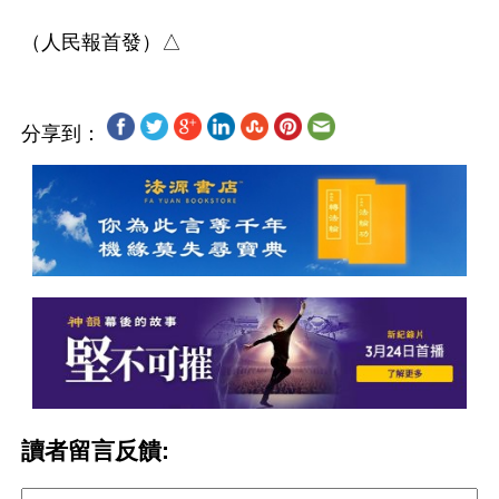
分享到：
讀者留言反饋: