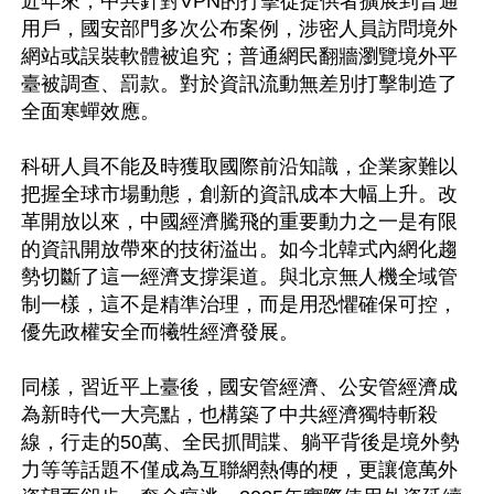
近年來，中共針對VPN的打擊從提供者擴展到普通
用戶，國安部門多次公布案例，涉密人員訪問境外
網站或誤裝軟體被追究；普通網民翻牆瀏覽境外平
臺被調查、罰款。對於資訊流動無差別打擊制造了
全面寒蟬效應。

科研人員不能及時獲取國際前沿知識，企業家難以
把握全球市場動態，創新的資訊成本大幅上升。改
革開放以來，中國經濟騰飛的重要動力之一是有限
的資訊開放帶來的技術溢出。如今北韓式內網化趨
勢切斷了這一經濟支撐渠道。與北京無人機全域管
制一樣，這不是精準治理，而是用恐懼確保可控，
優先政權安全而犧牲經濟發展。

同樣，習近平上臺後，國安管經濟、公安管經濟成
為新時代一大亮點，也構築了中共經濟獨特斬殺
線，行走的50萬、全民抓間諜、躺平背後是境外勢
力等等話題不僅成為互聯網熱傳的梗，更讓億萬外