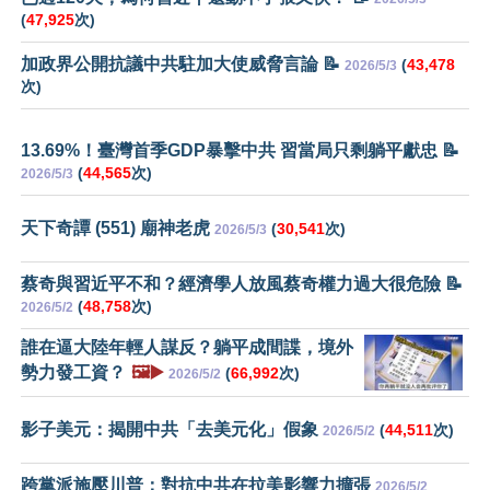
(
47,925
次)
加政界公開抗議中共駐加大使威脅言論 📝
(
43,478
2026/5/3
次)
13.69%！臺灣首季GDP暴擊中共 習當局只剩躺平獻忠 📝
(
44,565
次)
2026/5/3
天下奇譚 (551) 廟神老虎
(
30,541
次)
2026/5/3
蔡奇與習近平不和？經濟學人放風蔡奇權力過大很危險 📝
(
48,758
次)
2026/5/2
誰在逼大陸年輕人謀反？躺平成間諜，境外
勢力發工資？
🖼️▶️
(
66,992
次)
2026/5/2
影子美元：揭開中共「去美元化」假象
(
44,511
次)
2026/5/2
跨黨派施壓川普：對抗中共在拉美影響力擴張
2026/5/2