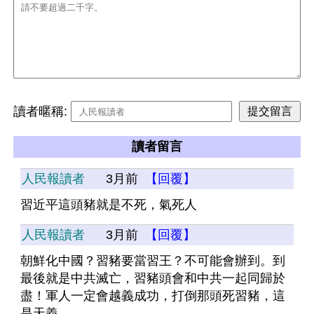
讀者暱稱:
讀者留言
人民報讀者
3月前
【回覆】
習近平這頭豬就是不死，氣死人
人民報讀者
3月前
【回覆】
朝鮮化中國？習豬要當習王？不可能會辦到。到
最後就是中共滅亡，習豬頭會和中共一起同歸於
盡！軍人一定會越義成功，打倒那頭死習豬，這
是天義。