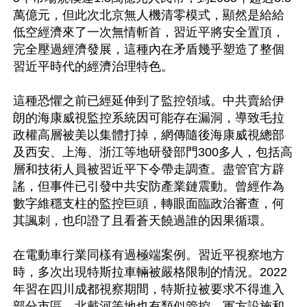
萬億元，但此次北京無人機清零模式，顯然是給給
低空經濟來了一次無情斬首，習近平將安全置頂，
完全壓過經濟發展，這種內在矛盾幾乎塑造了整個
習近平時代的經濟治理特色。

這種恐懼之前已經延伸到了監控領域。中共賣給伊
朗的海康威視監控系統因可能存在漏洞，導致毛拉
政權高層被美以集體打掉，網傳隨後海康威視總部
及西安、上海、浙江等地研發部門300多人，包括高
層和技術人員被習近平下令帶走調查。盡管官方辟
謠，但事件已引發中共安防產業鏈震動。曾經作為
數字維穩支柱的監控巨頭，轉眼面臨政治審查，何
其諷刺，也印證了且看蒼天饒過誰的因果循環。

在電動車行業同樣有過極端案例。習近平視察地方
時，多次出現特斯拉車輛被嚴格限制的情況。2022
年習在四川成都視察期間，特斯拉被要求不得進入
部分市區。北戴河等地也有類似管控。軍方設施和