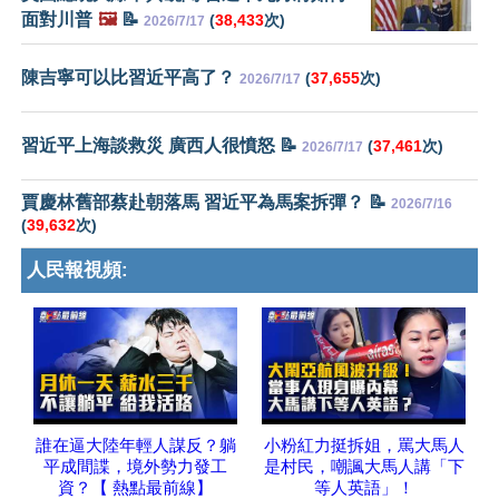
面對川普
🖼️
📝
(
38,433
次)
2026/7/17
陳吉寧可以比習近平高了？
(
37,655
次)
2026/7/17
習近平上海談救災 廣西人很憤怒 📝
(
37,461
次)
2026/7/17
賈慶林舊部蔡赴朝落馬 習近平為馬案拆彈？ 📝
2026/7/16
(
39,632
次)
人民報視頻:
誰在逼大陸年輕人謀反？躺
小粉紅力挺拆姐，罵大馬人
平成間諜，境外勢力發工
是村民，嘲諷大馬人講「下
資？【 熱點最前線】
等人英語」！