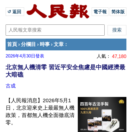
↺ 返回 
電子報
简体版
首頁
分欄目
時事
文章
›
›
›
：
2026年4月30日
發表
人氣：
47,180
北京無人機清零 習近平安全焦慮是中國經濟最
大暗礁
古成
【人民報消息】2026年5月1
日，北京迎來史上最嚴無人機
政策，首都無人機全面徹底清
零。
