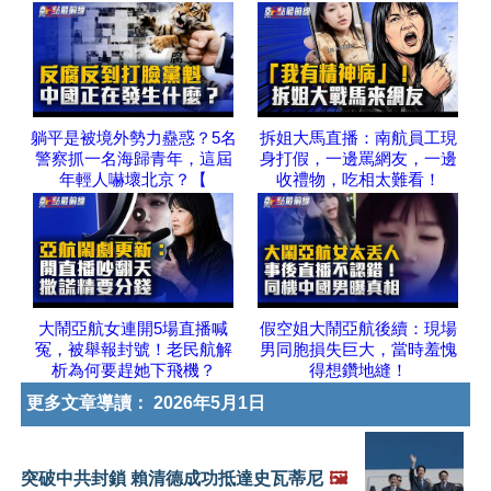
躺平是被境外勢力蠱惑？5名
拆姐大馬直播：南航員工現
警察抓一名海歸青年，這屆
身打假，一邊罵網友，一邊
年輕人嚇壞北京？【
收禮物，吃相太難看！
大鬧亞航女連開5場直播喊
假空姐大鬧亞航後續：現場
冤，被舉報封號！老民航解
男同胞損失巨大，當時羞愧
析為何要趕她下飛機？
得想鑽地縫！
更多文章導讀：
2026年5月1日
突破中共封鎖 賴清德成功抵達史瓦蒂尼
🖼️