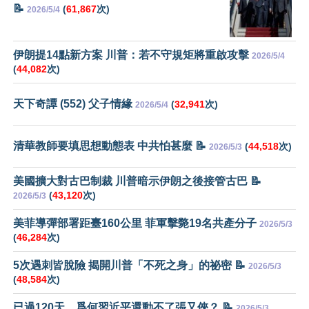
📝
(
61,867
次)
2026/5/4
伊朗提14點新方案 川普：若不守規矩將重啟攻擊
2026/5/4
(
44,082
次)
天下奇譚 (552) 父子情緣
(
32,941
次)
2026/5/4
清華教師要填思想動態表 中共怕甚麼 📝
(
44,518
次)
2026/5/3
美國擴大對古巴制裁 川普暗示伊朗之後接管古巴 📝
(
43,120
次)
2026/5/3
美菲導彈部署距臺160公里 菲軍擊斃19名共產分子
2026/5/3
(
46,284
次)
5次遇刺皆脫險 揭開川普「不死之身」的祕密 📝
2026/5/3
(
48,584
次)
已過120天，爲何習近平還動不了張又俠？ 📝
2026/5/3