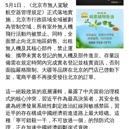
5月1日，《北京市無人駕駛
航空器管理規定》正式落地實
施，北京市行政區域全域被劃
為管制空域，所有室外無人機
飛行活動均被禁止。同時，全
面禁止向北京地區銷售、出租
無人機及其核心部件，禁止運
輸、攜帶未實名登記的無人機及部件進京。存量設
備需在規定時間內完成實名登記並核實資訊，否則
面臨嚴格限制。大疆等品牌在北京的門店已啓動下
架，電商平臺不再接受發往北京的訂單。

這一絕殺政策的底層邏輯，暴露了中共當前治理糢
式的核心沖突，習近平作為最高決策者，其安全焦
慮為經濟發展系統性劃定政治紅線與敏感禁區，習
近平的存在構成中國經濟前進道路上最大暗礁。這
種「寧可錯殺一千，不可放過一個」的預防式治
理，正在加速中國經濟鍛斷崖式衰敗。
