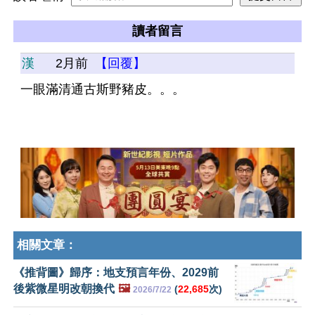
讀者留言
漢
2月前
【回覆】
一眼滿清通古斯野豬皮。。。
相關文章：
《推背圖》歸序：地支預言年份、2029前
後紫微星明改朝換代
🖼️
(
22,685
次)
2026/7/22