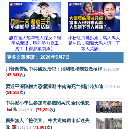
誰在逼大陸年輕人謀反？躺
小粉紅力挺拆姐，罵大馬人
平成間諜，境外勢力發工
是村民，嘲諷大馬人講「下
資？【 熱點最前線】
等人英語」！
更多文章導讀：
2026年5月7日
川普應帶回中共國政治犯：用關稅和制裁做槓桿
2026/5/10
(
47,541
次)
習近平深陷權力恐懼深淵 中南海死亡倒計時加速
2026/5/10
(
51,516
次)
中共派小學生參加海參崴閱兵式 全民憤怒
🖼️
📝
(
71,294
次)
2026/5/10
廣州無人「撿便宜」 中共逆轉房市低迷失
敗
🖼️
(
71,901
次)
2026/5/9