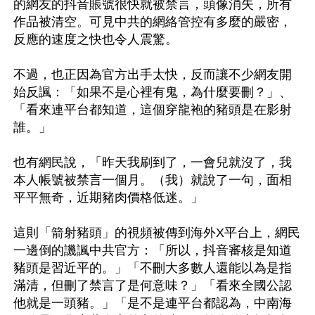
的網友的抖音賬號很快就被禁言，頭像消失，所有
作品被清空。可見中共的網絡管控有多麼的嚴密，
反應的速度之快也令人震驚。

不過，也正因為官方出手太快，反而讓不少網友開
始反諷：「如果不是心裡有鬼，為什麼要刪？」、
「看來連平台都知道，這個穿龍袍的豬頭是在影射
誰。」

也有網民說，「昨天我刷到了，一會兒就沒了，我
本人帳號被禁言一個月。（我）就說了一句，面相
平平無奇，近期豬肉價格低迷。」

這則「箭射豬頭」的視頻被傳到海外X平台上，網民
一邊倒的譏諷中共官方：「所以，抖音審核是知道
豬頭是習近平的。」「不刪大多數人還能以為是指
滿清，但刪了禁言了是何意味？」「看來全國公認
他就是一頭豬。」「是不是連平台都認為，中南海