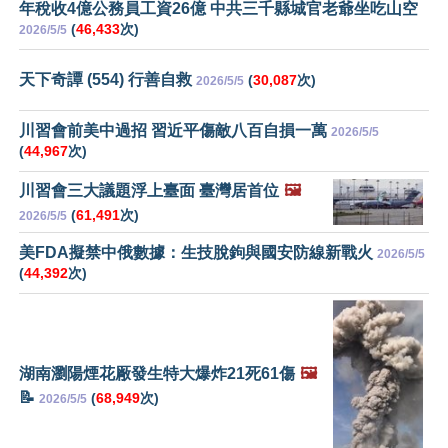
年稅收4億公務員工資26億 中共三千縣城官老爺坐吃山空
(
46,433
次)
2026/5/5
天下奇譚 (554) 行善自救
(
30,087
次)
2026/5/5
川習會前美中過招 習近平傷敵八百自損一萬
2026/5/5
(
44,967
次)
川習會三大議題浮上臺面 臺灣居首位
🖼️
(
61,491
次)
2026/5/5
美FDA擬禁中俄數據：生技脫鉤與國安防線新戰火
2026/5/5
(
44,392
次)
湖南瀏陽煙花厰發生特大爆炸21死61傷
🖼️
📝
(
68,949
次)
2026/5/5