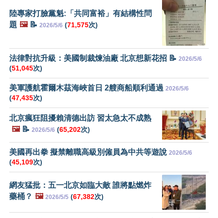
陸專家打臉黨魁:「共同富裕」有結構性問
題
🖼️
📝
(
71,575
次)
2026/5/6
法律對抗升級：美國制裁煉油廠 北京想新花招 📝
2026/5/6
(
51,045
次)
美軍護航霍爾木茲海峽首日 2艘商船順利通過
2026/5/6
(
47,435
次)
北京瘋狂阻擾賴清德出訪 習太急太不成熟
🖼️
📝
(
65,202
次)
2026/5/6
美國再出拳 擬禁離職高級別僱員為中共等遊說
2026/5/6
(
45,109
次)
網友猛批：五一北京如臨大敵 誰將點燃炸
藥桶？
🖼️
(
67,382
次)
2026/5/5