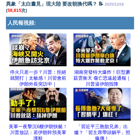
異象「太白晝見」現大陸 要改朝換代嗎？ 📝
2025/12/16
(
58,815
次)
人民報視頻:
停火只差一步？川普：拒絕
湖南突發特大爆炸！巨型蘑
就開打｜太敏感！川習會前
菇雲衝天 傷亡恐遠超通報｜
伊朗外長突訪中｜
川普逼伊朗投降
美軍一夜擊沉6艘伊朗快艇！
「習近平三胞胎兄弟」出
川普放話：若伊朗幹預美軍
爐？「習主席帶頭躺平」照
護航
瘋傳！