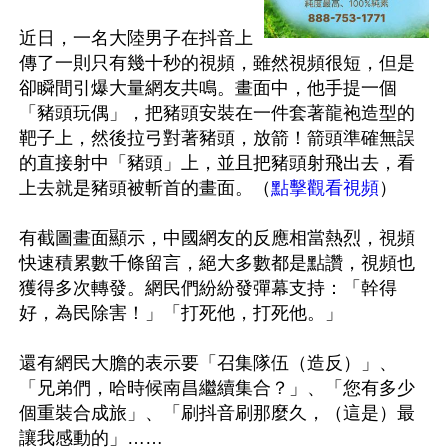
近日，一名大陸男子在抖音上
傳了一則只有幾十秒的視頻，雖然視頻很短，但是
卻瞬間引爆大量網友共鳴。畫面中，他手提一個
「豬頭玩偶」，把豬頭安裝在一件套著龍袍造型的
靶子上，然後拉弓對著豬頭，放箭！箭頭準確無誤
的直接射中「豬頭」上，並且把豬頭射飛出去，看
上去就是豬頭被斬首的畫面。（
點擊觀看視頻
）

有截圖畫面顯示，中國網友的反應相當熱烈，視頻
快速積累數千條留言，絕大多數都是點讚，視頻也
獲得多次轉發。網民們紛紛發彈幕支持：「幹得
好，為民除害！」「打死他，打死他。」

還有網民大膽的表示要「召集隊伍（造反）」、
「兄弟們，哈時候南昌繼續集合？」、「您有多少
個重裝合成旅」、「刷抖音刷那麼久，（這是）最