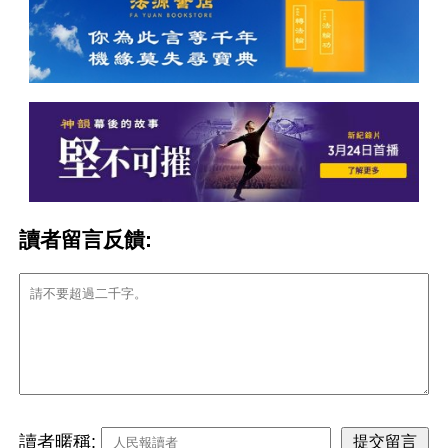
讀者留言反饋:
讀者暱稱: