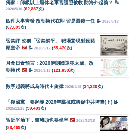
獨家：師級以上退休老軍官護照被收 防海外起義？ 📝
(
62,837
次)
2026/5/30
四件大事齊發 改朝換代在即 習是最後一任 📝
2026/5/18
(
67,093
次)
習禁評 改稱「習禁躺平」 靶場驚現射殺豬
頭皇帝
🖼️
📝
(
55,470
次)
2026/5/12
月食日食預言：2026伊朗國運犯太歲、改
朝換代
🖼️
📝
(
121,630
次)
2026/3/13
數字起義將成為時代主旋律
(
34,320
次)
2026/1/19
「復國黨」要起義 2026年羣抗或將促中共垮臺(下) 📝
(
59,483
次)
2025/12/25
習近平治下，畫豬頭也要坐牢
🖼️
2025/12/18
(
88,469
次)