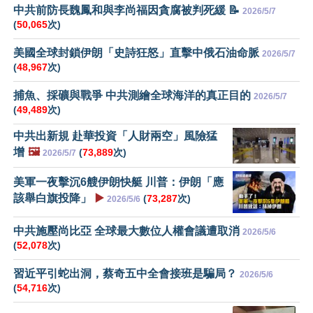
中共前防長魏鳳和與李尚福因貪腐被判死緩 📝
2026/5/7
(
50,065
次)
美國全球封鎖伊朗「史詩狂怒」直擊中俄石油命脈
2026/5/7
(
48,967
次)
捕魚、採礦與戰爭 中共測繪全球海洋的真正目的
2026/5/7
(
49,489
次)
中共出新規 赴華投資「人財兩空」風險猛
增
🖼️
(
73,889
次)
2026/5/7
美軍一夜擊沉6艘伊朗快艇 川普：伊朗「應
該舉白旗投降」
▶️
(
73,287
次)
2026/5/6
中共施壓尚比亞 全球最大數位人權會議遭取消
2026/5/6
(
52,078
次)
習近平引蛇出洞，蔡奇五中全會接班是騙局？
2026/5/6
(
54,716
次)