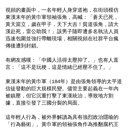
視頻的畫面中，一名年輕人身穿道袍，在街頭模仿
東漢末年的黃巾軍領袖張角，高喊：「蒼天已死，
黃天當立，歲在甲子，天下大吉！貧道張角，請大
漢赴死，雷公助我！」該男子隨即遭多名執法人員
迅速包圍並強行帶離現場，相關視頻在社群平台瘋
傳後遭到封鎖。

有網友感嘆：「中國人活得太壓抑了。」也有人直
言：「這不是玩梗，這是情緒已經壓不住了。」

東漢末年的黃巾軍（184年）是由張角領導的太平道
信徒發動的巨大規模民變。儘管主要起義在一年內
被鎮壓，但它沉重打擊了東漢統治，導致地方割
據，直接引發了三國分裂的局面。

這年輕人行為，被外界解讀為具有強烈政治隱喻的
「行為藝術」。黃巾軍的領袖張角作為推翻腐朽王