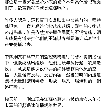
那位是一隻穿著皇帝外衣的豬？不然為什麼把視頻
刪了，欲蓋彌彰不就是這樣嗎？」

許多人認為，這其實再次反映出中國當前的一種特
殊現象——官方網絡管控越來越嚴，嚴控的技術越
來越先進，但是依然無法壓住民間的不滿情緒，網
友總是有辦法把他們的不滿以各種隱晦方式表達出
來並傳播出去。

中國網友在與中共的監控機構進行鬥智斗勇的過程
中，慢慢總結出經驗，他們近幾年流行起「凌晨造
反」。意思是趁深夜中共的網絡審核員休息的空
檔，大量發布反共、反習內容，然後短時間內迅速
獲得大量點讚與轉發，形成一場又一場短暫的「網
絡狂歡」。

幾天前，一則出現在江蘇省蘇州市模仿東漢末年黃
巾軍的視頻迅速傳播網絡世界。
