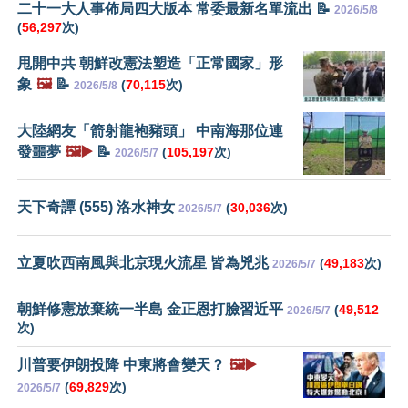
二十一大人事佈局四大版本 常委最新名單流出 📝
2026/5/8
(
56,297
次)
甩開中共 朝鮮改憲法塑造「正常國家」形
象
🖼️
📝
(
70,115
次)
2026/5/8
大陸網友「箭射龍袍豬頭」 中南海那位連
發噩夢
🖼️▶️
📝
(
105,197
次)
2026/5/7
天下奇譚 (555) 洛水神女
(
30,036
次)
2026/5/7
立夏吹西南風與北京現火流星 皆為兇兆
(
49,183
次)
2026/5/7
朝鮮修憲放棄統一半島 金正恩打臉習近平
(
49,512
2026/5/7
次)
川普要伊朗投降 中東將會變天？
🖼️▶️
(
69,829
次)
2026/5/7