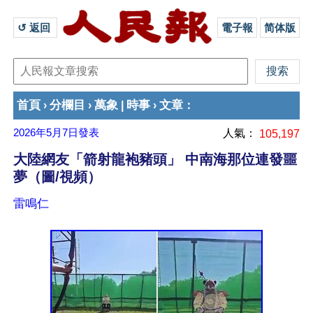
↺ 返回 
電子報
简体版
首頁
分欄目
萬象
時事
文章
›
›
|
›
：
2026年5月7日
發表
人氣：
105,197
大陸網友「箭射龍袍豬頭」 中南海那位連發噩
夢（圖/視頻）
雷鳴仁