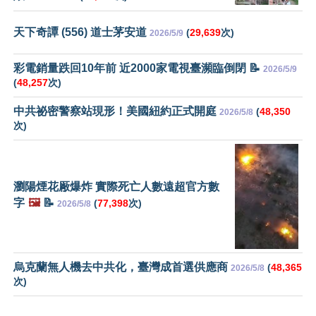
天下奇譚 (556) 道士茅安道
(
29,639
次)
2026/5/9
彩電銷量跌回10年前 近2000家電視臺瀕臨倒閉 📝
2026/5/9
(
48,257
次)
中共祕密警察站現形！美國紐約正式開庭
(
48,350
2026/5/8
次)
瀏陽煙花厰爆炸 實際死亡人數遠超官方數
字
🖼️
📝
(
77,398
次)
2026/5/8
烏克蘭無人機去中共化，臺灣成首選供應商
(
48,365
2026/5/8
次)