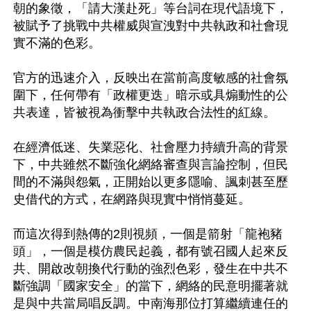
朝的象徵，「請大漢赴死」等台詞在現代語境下，
被賦予了挑戰中共權威與宣洩對中共執政和社會現
實不滿的色彩。

官方的迅速介入，反映出在當前高度敏感的社會氛
圍下，任何帶有「政權更迭」暗示或具煽動性的公
共表達，皆被視為衝擊中共執政合法性的紅線。

在經濟低迷、失業惡化、社會壓力持續升高的背景
下，中共雖然不斷強化網絡審查與言論控制，但民
間的不滿與怨氣，正開始以更多隱喻、諷刺甚至歷
史借代的方式，在網路與現實中悄悄蔓延。

而這次得到熱傳的2則視頻，一個是箭射「龍袍豬
頭」，一個是模仿農民起義，都有號召國人起來反
共、開啟改朝換代行動的強烈色彩，發生在中共不
斷強調「國家安全」的當下，網絡的民意明擺著就
是與中共當局唱反調。中南海那位打算繼續連任的