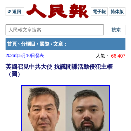
↺ 返回 
電子報
简体版
首頁
分欄目
國際
文章
›
›
›
：
2026年5月10日
發表
人氣：
66,407
英國召見中共大使 抗議間諜活動侵犯主權
（圖）