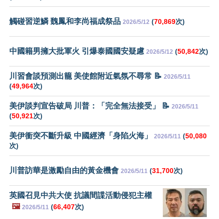
觸碰習逆鱗 魏鳳和李尚福成祭品
(
70,869
次)
2026/5/12
中國籍男擁大批軍火 引爆泰國國安疑慮
(
50,842
次)
2026/5/12
川習會談預測出籠 美使館附近氣氛不尋常 📝
2026/5/11
(
49,964
次)
美伊談判宣告破局 川普：「完全無法接受」 📝
2026/5/11
(
50,921
次)
美伊衝突不斷升級 中國經濟「身陷火海」
(
50,080
2026/5/11
次)
川普訪華是激勵自由的黃金機會
(
31,700
次)
2026/5/11
英國召見中共大使 抗議間諜活動侵犯主權
🖼️
(
66,407
次)
2026/5/11