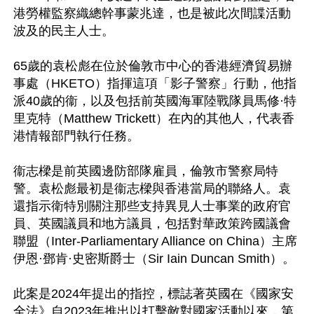
港勞權監察織總幹事蒙兆達，也是被此次間諜活動
波及的民主人士。

65歲的袁松彪在位於倫敦市中心的香港經濟貿易辦
事處（HKETO）指揮這項「影子警察」行動，他指
派40歲的衞，以及包括前英國海軍陸戰隊員馬修·特
里克特（Matthew Trickett）在內的其他人，代表香
港情報部門執行任務。

衞志樑是前英國邊防部隊雇員，倫敦市警察局特
警。袁松彪最初是衞志樑與香港當局的聯絡人。袁
還指示衛特別關注那些支持異見人士事業的政府官
員、英國議員和地方議員，包括對華政策跨國議會
聯盟（Inter-Parliamentary Alliance on China）主席
伊恩·鄧肯·史密斯爵士（Sir Iain Duncan Smith）。

此案是2024年提出的指控，標誌著英國在《國家安
全法》自2023年推出以打擊敵對國家活動以來，第