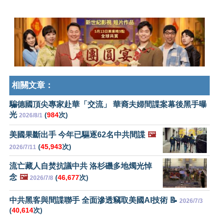
相關文章：
騙德國頂尖專家赴華「交流」 華裔夫婦間諜案幕後黑手曝
光
(
984
次)
2026/8/1
美國果斷出手 今年已驅逐62名中共間諜
🖼️
(
45,943
次)
2026/7/11
流亡藏人自焚抗議中共 洛杉磯多地燭光悼
念
🖼️
(
46,677
次)
2026/7/8
中共黑客與間諜聯手 全面滲透竊取美國AI技術 📝
2026/7/3
(
40,614
次)