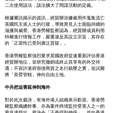
二次使用該法，該法擴大了間諜活動的定義。

根據審訊揭示的資訊，經貿辦涉嫌被用作蒐集流亡
英國民主派人士的行蹤，導致異見人士面臨持續的
滋擾與威脅。香港勞權監察認為，經貿辦成員利用
特權進行情報工作，嚴重違反其設立宗旨，其存在
的「正當性已受到廣泛質疑」。

香港勞權監察強烈要求英國政府從速重新評估香港
經貿辦地位，並研究撤銷或終止其享有的外交待
遇；不容許港府假借商貿之名行鎮壓之實，並試圖
將「長臂管轄」伸向自由土地。

中共把迫害延伸到海外
對於此次裁決，有海外港人組織表示歡迎。香港勞
權監察織總幹事、亦為案件跨境監控受害人之一的
蒙兆達指出，裁決令「正義得到伸張」，並向香港