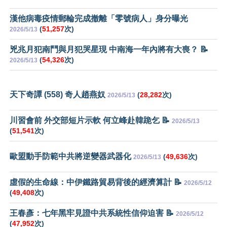
漢他病毒疫情郵輪完成撤離「零號病人」身分曝光
(
51,257
次)
2026/5/13
兇兆月犯南鬥與月犯哭星現 中南海一年內將有大喪？ 📝
(
54,326
次)
2026/5/13
天下奇譚 (558) 奇人趙燕奴
(
28,282
次)
2026/5/13
川習會前 外交部短片示軟 何立峰赴韓跪乞 📝
2026/5/13
(
51,541
次)
歐盟動手防範中共將逆變器武器化
(
49,636
次)
2026/5/13
虛假的生命線：中伊鐵路貿易背後的經濟算計 📝
2026/5/12
(
49,408
次)
王春彥：七年黑牢見證中共系統性信仰迫害 📝
2026/5/12
(
47,952
次)