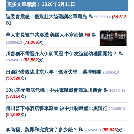
更多文章導讀：
2026年5月11日
陸委會震怒！臺媒赴大陸聽訓名單曝光 📝
(
54,313
2026/5/14
次)
華人市長被中共滲透 美國人不寒而慄
🖼️
📝
(
71,986
次)
2026/5/13
川普稱不需習介入伊朗問題 中伊友誼從幼稚園開始？ 📝
(
53,562
次)
2026/5/13
日裔記者親述北京八年：懷著失望，選擇離開
2026/5/13
(
55,528
次)
10兆美元海底危機：中共電纜威脅籠罩川習會 📝
2026/5/13
(
57,114
次)
傳川普下榻酒店警車聚集 被中共制裁盧比奧隨行
2026/5/13
(
54,092
次)
李尚福、魏鳳和究竟貪了多少錢？ 📝
(
55,848
次)
2026/5/13