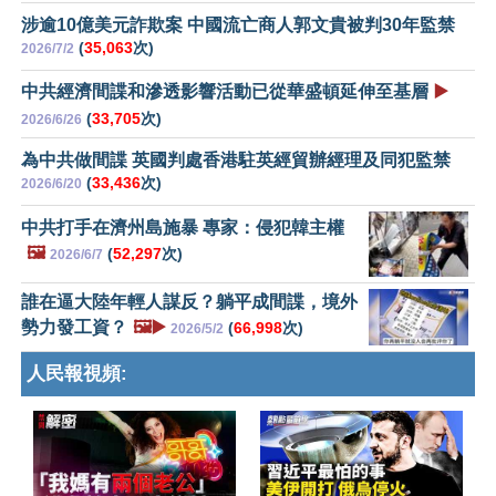
涉逾10億美元詐欺案 中國流亡商人郭文貴被判30年監禁
(
35,063
次)
2026/7/2
中共經濟間諜和滲透影響活動已從華盛頓延伸至基層
▶️
(
33,705
次)
2026/6/26
為中共做間諜 英國判處香港駐英經貿辦經理及同犯監禁
(
33,436
次)
2026/6/20
中共打手在濟州島施暴 專家：侵犯韓主權
🖼️
(
52,297
次)
2026/6/7
誰在逼大陸年輕人謀反？躺平成間諜，境外
勢力發工資？
🖼️▶️
(
66,998
次)
2026/5/2
人民報視頻: