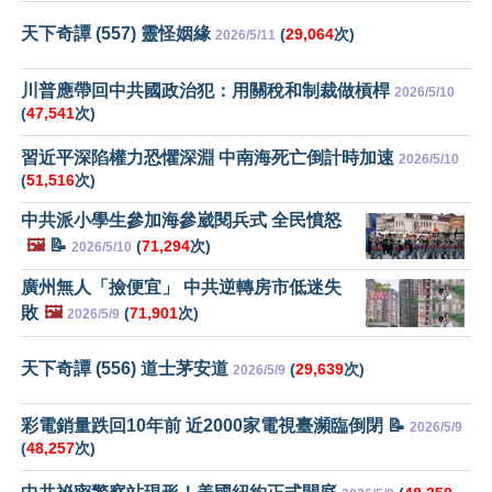
天下奇譚 (557) 靈怪姻緣
(
29,064
次)
2026/5/11
川普應帶回中共國政治犯：用關稅和制裁做槓桿
2026/5/10
(
47,541
次)
習近平深陷權力恐懼深淵 中南海死亡倒計時加速
2026/5/10
(
51,516
次)
中共派小學生參加海參崴閱兵式 全民憤怒
🖼️
📝
(
71,294
次)
2026/5/10
廣州無人「撿便宜」 中共逆轉房市低迷失
敗
🖼️
(
71,901
次)
2026/5/9
天下奇譚 (556) 道士茅安道
(
29,639
次)
2026/5/9
彩電銷量跌回10年前 近2000家電視臺瀕臨倒閉 📝
2026/5/9
(
48,257
次)