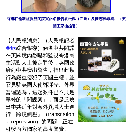
香港駐倫敦經貿辦間諜案兩名被告袁松彪（左圖）及衞志樑罪成。（英
國王家檢控署）
【人民報消息】（人民報記者
金欣
綜合報導）倆名中共間諜
在英國境內恐嚇和監視香港民
主活動人士被定罪後，英國政
府向中共發出警告，指出此類
行為嚴重侵犯了英國主權，並
召見駐英國大使鄭澤光。外界
普遍認為，這起案件已不只是
單純的「間諜案」，而是反映
出中共近年對海外異議人士進
行「跨境鎮壓」（transnation
al repression）的問題，正在
引發西方國家的高度警覺。
