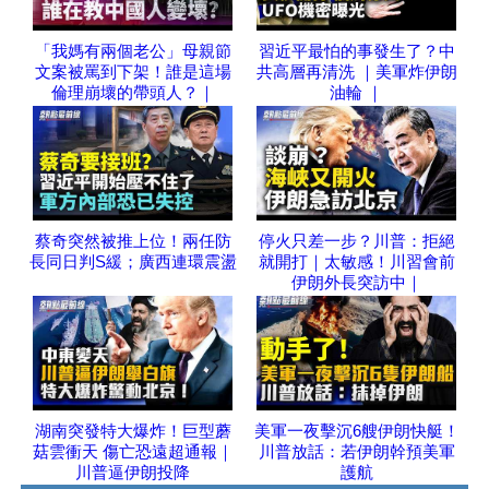
「我媽有兩個老公」母親節
習近平最怕的事發生了？中
文案被罵到下架！誰是這場
共高層再清洗 ｜美軍炸伊朗
倫理崩壞的帶頭人？｜
油輪 ｜
蔡奇突然被推上位！兩任防
停火只差一步？川普：拒絕
長同日判S緩；廣西連環震盪
就開打｜太敏感！川習會前
伊朗外長突訪中｜
湖南突發特大爆炸！巨型蘑
美軍一夜擊沉6艘伊朗快艇！
菇雲衝天 傷亡恐遠超通報｜
川普放話：若伊朗幹預美軍
川普逼伊朗投降
護航