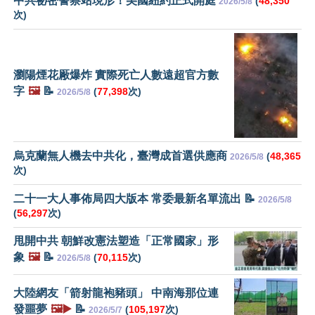
中共祕密警察站現形！美國紐約正式開庭
(
48,350
2026/5/8
次)
瀏陽煙花厰爆炸 實際死亡人數遠超官方數
字
🖼️
📝
(
77,398
次)
2026/5/8
烏克蘭無人機去中共化，臺灣成首選供應商
(
48,365
2026/5/8
次)
二十一大人事佈局四大版本 常委最新名單流出 📝
2026/5/8
(
56,297
次)
甩開中共 朝鮮改憲法塑造「正常國家」形
象
🖼️
📝
(
70,115
次)
2026/5/8
大陸網友「箭射龍袍豬頭」 中南海那位連
發噩夢
🖼️▶️
📝
(
105,197
次)
2026/5/7