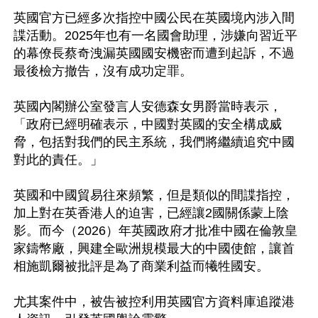
英國官方已經多次指控中國公民在英國境內涉入間
諜活動。2025年也有一名國會助理，涉嫌向習近平
的幕僚長蔡奇洩漏英國國安機密而遭到起訴，不過
最後檢方撤告，沒有成功定罪。

英國內閣辦公室發言人安德森女男爵當時表示，
「政府已經明確表示，中國對英國的安全構成威
脅，包括對我們的民主系統，我們將繼續追究中國
對此的責任。」

英國和中國貿易往來頻繁，但是類似的間諜指控，
加上對在英香港人的迫害，已經讓2國關係蒙上陰
影。而今（2026）年英國政府才批准中國在倫敦皇
家鑄幣廠，興建全歐洲規模最大的中國使館，讓首
相施凱爾被批評是為了商業利益而犧牲國安。

尤其案件中，被告被控利用英國官方資料庫追蹤港