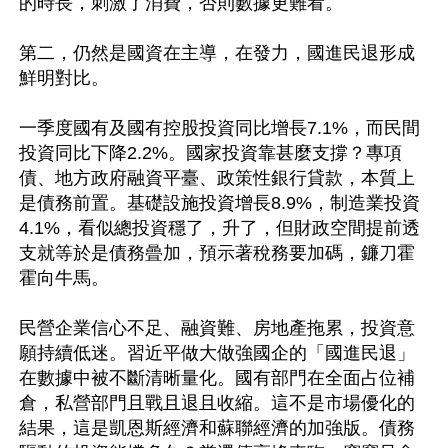
的時長，刺激了消費，否則數據更難看。

第二，仍然是國資在主導，在發力，國進民退形成
鮮明對比。

一季度國有及國有控股投資同比增長7.1%，而民間
投資同比下降2.2%。國家投資靠甚麼支撐？專項
債、地方政府融資平臺、政策性銀行貸款，本質上
是債務前置。基礎設施投資增長8.9%，制造業投資
4.1%，看似總投資穩了，升了，但財政空間提前透
支就等於是債務曡加，預示著稅務要加碼，鐮刀霍
霍向牛馬。

民營企業信心不足、融資難、房地產拖累，投資意
願持續低迷。習近平做大做強國企的「國進民退」
在數據中被不斷清晰量化。國有部門在全面占位補
倉，私營部門且戰且退且收縮。這不是市場優化的
結果，這是凱恩斯經濟和蘇聯經濟的加強版。債務