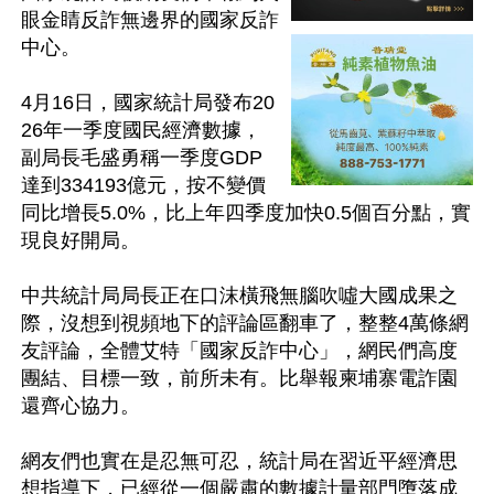
眼金睛反詐無邊界的國家反詐
中心。

4月16日，國家統計局發布20
26年一季度國民經濟數據，
副局長毛盛勇稱一季度GDP
達到334193億元，按不變價
同比增長5.0%，比上年四季度加快0.5個百分點，實
現良好開局。

中共統計局局長正在口沫橫飛無腦吹噓大國成果之
際，沒想到視頻地下的評論區翻車了，整整4萬條網
友評論，全體艾特「國家反詐中心」，網民們高度
團結、目標一致，前所未有。比舉報柬埔寨電詐園
還齊心協力。

網友們也實在是忍無可忍，統計局在習近平經濟思
想指導下，已經從一個嚴肅的數據計量部門墮落成