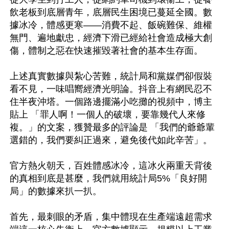
飲老板到底層青年，底層民生困境已蔓延全國。數
據冰冷，體感更寒——消費不起、飯碗難保、維權
無門、遍地獻忠，經濟下滑已經給社會造成極大創
傷，體制之惡在快速摧毀著社會的基本生存面。

上述真實數據與紮心苦難，統計局和黨媒們卻假裝
看不見，一味唱嚮經濟光明論。抖音上有網民忍不
住半夜沖塔。一個路邊擺滿小吃攤的視頻中，博主
貼上 「罪人啊！一個人的破壞，要靠幾代人來修
複。」的文案，獲贊最多的評論是 「我們的爺爺輩
選錯的，我們要糾正過來，避免後代如此辛苦」。

官方熱火朝天，百姓體感冰冷，這冰火兩重天背後
的真相到底是甚麼，我們就用統計局5%「良好開
局」的數據來扒一扒。

首先，最刺眼的矛盾，集中體現在生產端遠超需求