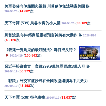
美軍發佈向伊船開火視頻 川普稱伊無法勒索美國 📝
(
41,682
次)
2026/4/20
天下奇譚 (539) 烏魯木齊的小人國
(
33,189
次)
2026/4/20
川普淩晨向神祈禱 通靈者預言神將有大動作 📝
2026/4/20
(
46,126
次)
《殺死一隻鳥兒的最好辦法》爲何成反詩？
▶️
(
105,862
次)
2026/4/19
習近平松綁貪官：官藏299.9萬無罪 民拿3萬入刑 📝
(
50,373
次)
2026/4/19
「戰狼」外交官盧沙野在全國政協繼續為中共效力
(
43,198
次)
2026/4/19
天下奇譚 (538) 拒色書生
(
33,037
次)
2026/4/19