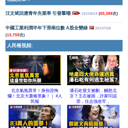
汪文斌回應青年失業率 引發羣嘲
🖼️▶️
(
65,399
次)
2023/8/19
中國工業利潤半年下滑兩位數 A股全變綠
🖼️
2023/7/28
(
13,759
次)
人民報視頻:
北京氣氛異常！身份證掏
潘石屹發文被刪，觸怒北
爛！北京大蕭條景象！｜ #人
京？王石被困，許家印認
民報
罪，任志強坐牢，