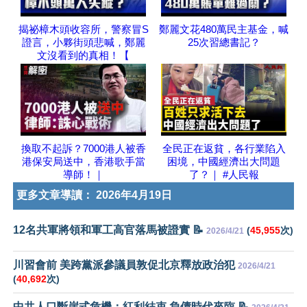
揭祕樟木頭收容所，警察冒S
鄭麗文花480萬民主基金，喊
證言，小夥街頭悲喊，鄭麗
25次習總書記？
文沒看到的真相！【
換取不起訴？7000港人被香
全民正在返貧，各行業陷入
港保安局送中，香港歌手當
困境，中國經濟出大問題
導師！｜
了？｜ #人民報
更多文章導讀：
2026年4月19日
12名共軍將領和軍工高官落馬被證實 📝
(
45,955
次)
2026/4/21
川習會前 美跨黨派參議員敦促北京釋放政治犯
2026/4/21
(
40,692
次)
中共人口斷崖式危機：紅利結束 負債時代來臨 📝