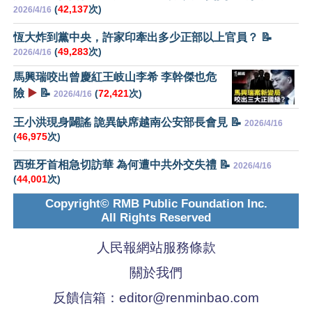
(
42,137
次)
2026/4/16
恆大炸到黨中央，許家印牽出多少正部以上官員？ 📝
(
49,283
次)
2026/4/16
馬興瑞咬出曾慶紅王岐山李希 李幹傑也危
險
▶️
📝
(
72,421
次)
2026/4/16
王小洪現身闢謠 詭異缺席越南公安部長會見 📝
2026/4/16
(
46,975
次)
西班牙首相急切訪華 為何遭中共外交失禮 📝
2026/4/16
(
44,001
次)
Copyright© RMB Public Foundation Inc.
All Rights Reserved
人民報網站服務條款
關於我們
反饋信箱：
editor@renminbao.com