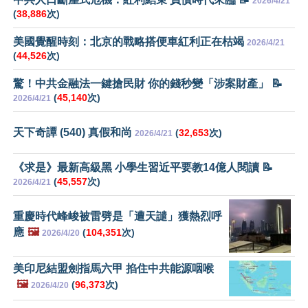
2026/4/21
(
38,886
次)
美國覺醒時刻：北京的戰略搭便車紅利正在枯竭
2026/4/21
(
44,526
次)
驚！中共金融法一鍵搶民財 你的錢秒變「涉案財產」 📝
(
45,140
次)
2026/4/21
天下奇譚 (540) 真假和尚
(
32,653
次)
2026/4/21
《求是》最新高級黑 小學生習近平要教14億人閱讀 📝
(
45,557
次)
2026/4/21
重慶時代峰峻被雷劈是「遭天譴」獲熱烈呼
應
🖼️
(
104,351
次)
2026/4/20
美印尼結盟劍指馬六甲 掐住中共能源咽喉
🖼️
(
96,373
次)
2026/4/20