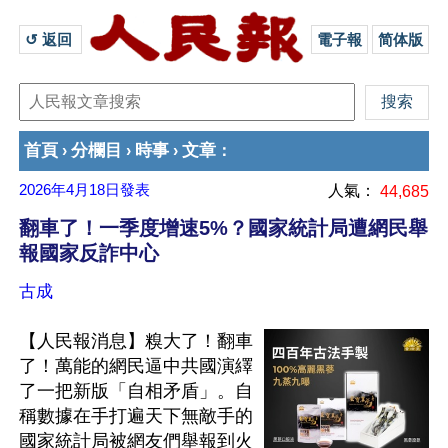
↺ 返回 
電子報
简体版
首頁
分欄目
時事
文章
›
›
›
：
2026年4月18日
發表
人氣：
44,685
翻車了！一季度增速5%？國家統計局遭網民舉
報國家反詐中心
古成
【人民報消息】糗大了！翻車
了！萬能的網民逼中共國演繹
了一把新版「自相矛盾」。自
稱數據在手打遍天下無敵手的
國家統計局被網友們舉報到火