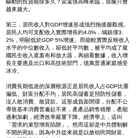
驅動的投資能撐多久？當還債高峰來臨，窟窿只會
越來越大。

第三，居民收入對GDP增速形成強烈拖後腿觀感。
居民人均可支配收入實際增長約4.0%，城鎮僅3.
2%，明顯低於GDP 5%增速。而能較實際反映收入
水平的中位數收入，卻低於平均數，被平均成了黨
國民生收入遮羞布和放大器，再細看數據，收入增
長主要惠及出口和高技術部門，億萬普通家庭感受
冰冷。

消費長期低迷的深層根源正是居民收入占GDP比重
偏低、財富分配不均，居民高儲蓄是預防性儲蓄， 
沒人敢消費、敢貸款。這形成負面閉環，分配不公
導致基本消費普遍起不來，產產品銷售積壓，產能
過剩加劇，經濟效率嚴重下降。經濟學上，這叫
「需求約束型增長陷阱」。然而這卻是中共體制解
不開的死結，因為中共從來就是以搶劫民間財富、