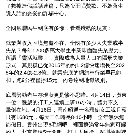
了數據造假謊話連篇，只為帝王唱贊歌、不為蒼生
說人話的妥妥的詐騙中心。

全國底層民生到底有多慘，看看殘酷的現實：

就業與收入困境無處不在。全國有多少人失業或半
失業？每年1200多萬大學生畢業即面臨失業壓力。
所謂「靈活就業」，實際成為大量人口的隱形失業
形式，其規糢已從2015年的約1.2億快速增長至202
5年的2.4億-2.8億。就業兜底的網約車行業早已飽
和，跑9公裡僅掙15元，內卷達到地獄級別。

底層勞動者生存現狀更是慘不忍睹。4月14日，廣東
一位十幾歲的打工人連續上班16小時，體力不支，
暈倒在地。4月16日，雲南昭通一名環衞女工說月薪
只有1680元，每天工作時長8-10小時，全年無休無
節假日。貴州出現6毛網吧，裡面擠滿常年無家可歸
的人。北京驚現5元盒飯，打工人瘋搶。深圳橋洞裡