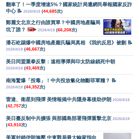
翻車了！一季度增速5%？國家統計局遭網民舉報國家反詐
中心 📝
(
44,685
次)
2026/4/19
鄭麗文北京之行由誰買單？中國房地產騙局
坑了誰？
🖼️▶️
(
66,208
次)
2026/4/18
潘石屹踢爆中國房地產龐氏騙局真相 《我的反思》被刪 📝
(
46,667
次)
2026/4/18
美日同盟重拳反擊：遠程導彈與印太防線鎖死中朝
(
43,469
次)
2026/4/18
南海驚爆「投毒」！中共投放氰化物斷菲軍糧？ 📝
(
44,352
次)
2026/4/18
雷達、衛星到飛彈 美情報揭中共隱身幕後助伊朗
2026/4/18
(
42,757
次)
美日臺反制中共擴張 與那國島部署飛彈重擊北京
2026/4/18
(
43,910
次)
美軍封鎖伊朗施壓 中東戰局最大輸家指向