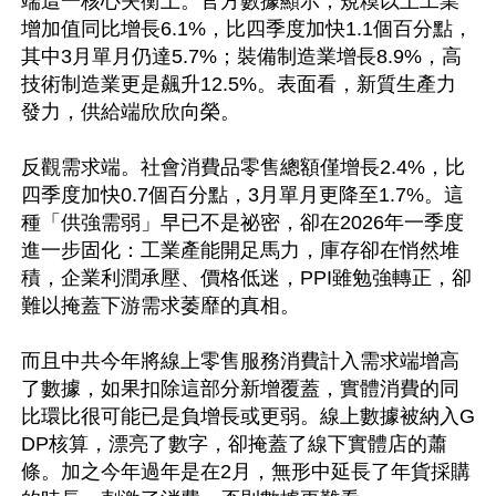
端這一核心失衡上。官方數據顯示，規糢以上工業
增加值同比增長6.1%，比四季度加快1.1個百分點，
其中3月單月仍達5.7%；裝備制造業增長8.9%，高
技術制造業更是飆升12.5%。表面看，新質生產力
發力，供給端欣欣向榮。

反觀需求端。社會消費品零售總額僅增長2.4%，比
四季度加快0.7個百分點，3月單月更降至1.7%。這
種「供強需弱」早已不是祕密，卻在2026年一季度
進一步固化：工業產能開足馬力，庫存卻在悄然堆
積，企業利潤承壓、價格低迷，PPI雖勉強轉正，卻
難以掩蓋下游需求萎靡的真相。

而且中共今年將線上零售服務消費計入需求端增高
了數據，如果扣除這部分新增覆蓋，實體消費的同
比環比很可能已是負增長或更弱。線上數據被納入G
DP核算，漂亮了數字，卻掩蓋了線下實體店的蕭
條。加之今年過年是在2月，無形中延長了年貨採購