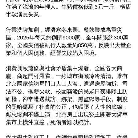
住滿了流浪的年輕人。生豬價格低到3元一斤。橫店
半數演員失業。

行業洗牌加劇，經濟寒冬來襲。餐飲業成為重災
區，2025年每天約倒閉9000家，全年關張約300萬
家。全國失信被執行人數量約850萬，反映出大量企
業和個人因債務、經營失敗陷入困境。

消費凋敝蕭條與社會矛盾集中爆發。全國各大商
廈、商超門可羅雀，一線城市街頭冷冷清清。唯有
北京國家信訪局門口人山人海，遭遇房屋強拆、司
法不公、拖薪欠款、校園霸淩的民眾日夜排隊上訪
維權，卻常遭遇截訪、綁架、黑監獄等手段。制度
的黑暗碾壓了社會的公正，也碾壓了人性的底線，
獻忠慘劇不斷上演，北京房山出現冤主開著大鏟車
集市上橫沖直撞，死傷者難以統計。

從大學生到打工人，從網約車司機到環衞工，從餐