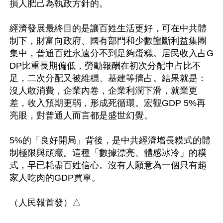
損人肥己為執政方針的。

經濟發展最終目的是讓百姓生活更好，可在中共體
制下，財富向政府、國有部門和少數壟斷利益集團
集中，普通百姓永遠分不到足夠蛋糕。居民收入占G
DP比重長期偏低，勞動報酬在初次分配中占比不
足，二次分配又被維穩、基建等擠占。結果就是：
沒人敢消費，企業內卷，企業利潤下滑，就業更
差，收入預期更弱，形成死循環。宏觀GDP 5%再
亮眼，對普通人而言都是盛世幻覺。

5%的「良好開局」背後，是中共經濟增長糢式的體
制極限與頑癥。這種「數據漂亮、體感冰冷」的糢
式，早已耗盡百姓信心。沒有人願意為一個只有趙
家人吃肉的GDP買單。
