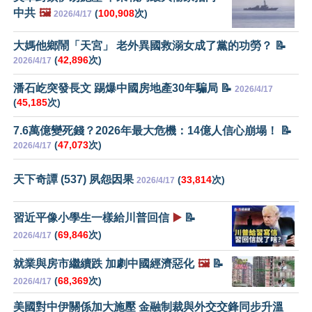
中共
🖼️
(
100,908
次)
2026/4/17
大媽他鄉鬧「天宮」 老外異國救溺女成了黨的功勞？ 📝
(
42,896
次)
2026/4/17
潘石屹突發長文 踢爆中國房地產30年騙局 📝
2026/4/17
(
45,185
次)
7.6萬億變死錢？2026年最大危機：14億人信心崩塌！ 📝
(
47,073
次)
2026/4/17
天下奇譚 (537) 夙怨因果
(
33,814
次)
2026/4/17
習近平像小學生一樣給川普回信
▶️
📝
(
69,846
次)
2026/4/17
就業與房市繼續跌 加劇中國經濟惡化
🖼️
📝
(
68,369
次)
2026/4/17
美國對中伊關係加大施壓 金融制裁與外交交鋒同步升溫