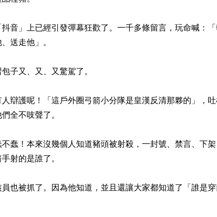
「抖音」上已經引發彈幕狂歡了。一千多條留言，玩命喊：「
、送走他」。

包子又、又、又驚駕了。

有人辯護呢！「這戶外圈弓箭小分隊是皇漢反清那夥的」，吐
們全不吱聲了。

蠢不蠢！本來沒幾個人知道豬頭被射殺，一封號、禁言、下架
手射的是誰了。

核員也被抓了。因為他知道，並且還讓大家都知道了「誰是穿