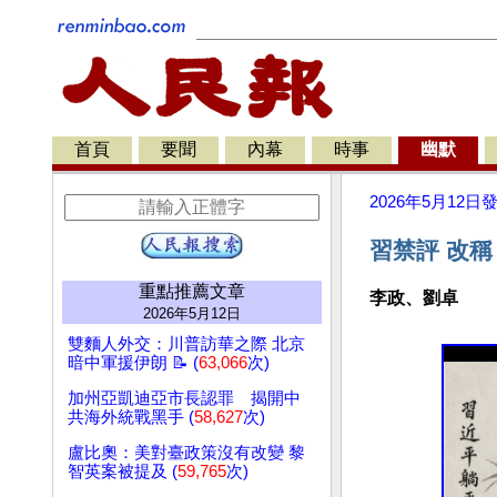
首頁
要聞
內幕
時事
幽默
2026年5月12日
習禁評 改
重點推薦文章
李政、劉卓
2026年5月12日
雙麵人外交：川普訪華之際 北京
暗中軍援伊朗 📝 (
63,066
次)
加州亞凱迪亞市長認罪 揭開中
共海外統戰黑手 (
58,627
次)
盧比奧：美對臺政策沒有改變 黎
智英案被提及 (
59,765
次)