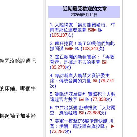
近期最受歡迎的文章
2026年5月12日
1. 大陸網友「箭射龍袍豬頭」 中
南海那位連發噩夢
🖼️▶️
📝
(
105,197
次)
2. 瘋狂挖寶！為了50萬他們如此
抓間諜
🖼️▶️
📝 (
103,343
次)
3. 逃亡歐洲的新疆警察：「再教
喚咒沒聽說過吧
育營」是揮之不去的噩夢
🖼️
(
89,279
次)
4. 專訪新唐人鋼琴大賽評委主
席：傳統音樂的力量
🖼️
(
79,774
次)
的床鋪。哪個牛
5. 瀏陽煙花厰爆炸 實際死亡人數
遠超官方數字
🖼️
📝 (
77,398
次)
6. 中共出新規 赴華投資「人財兩
空」風險猛增
🖼️
(
73,889
次)
擼起袖子加油幹
7. 美軍一夜擊沉6艘伊朗快艇 川
普：伊朗「應該舉白旗投降」
▶️
(
73,287
次)