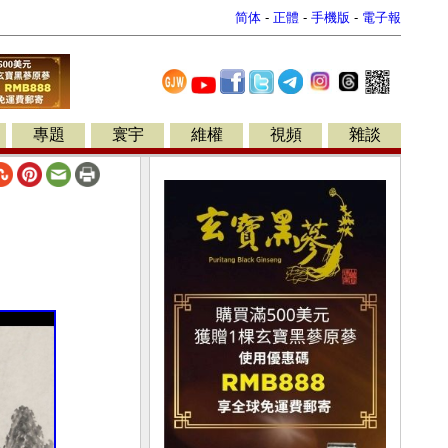
简体
-
正體
-
手機版
-
電子報
專題
寰宇
維權
視頻
雜談