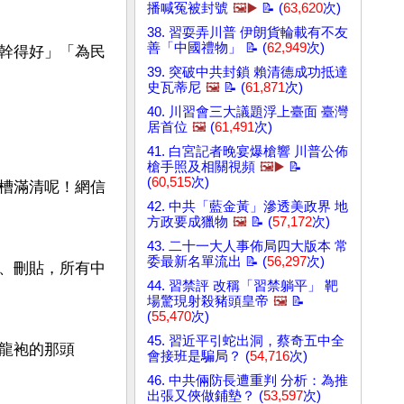
播喊冤被封號
🖼️▶️
📝 (
63,620
次)
38. 習耍弄川普 伊朗貨輪載有不友
善「中國禮物」 📝 (
62,949
次)
幹得好」「為民
39. 突破中共封鎖 賴清德成功抵達
史瓦蒂尼
🖼️
📝 (
61,871
次)
40. 川習會三大議題浮上臺面 臺灣
居首位
🖼️
(
61,491
次)
41. 白宮記者晚宴爆槍響 川普公佈
槍手照及相關視頻
🖼️▶️
📝
(
60,515
次)
槽滿清呢！網信
42. 中共「藍金黃」滲透美政界 地
方政要成獵物
🖼️
📝 (
57,172
次)
43. 二十一大人事佈局四大版本 常
委最新名單流出 📝 (
56,297
次)
、刪貼，所有中
44. 習禁評 改稱「習禁躺平」 靶
場驚現射殺豬頭皇帝
🖼️
📝
(
55,470
次)
45. 習近平引蛇出洞，蔡奇五中全
龍袍的那頭
會接班是騙局？ (
54,716
次)
46. 中共倆防長遭重判 分析：為推
出張又俠做鋪墊？ (
53,597
次)