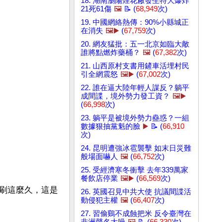
18. 湖南瀏陽煙花厰發生特大爆炸
21死61傷
🖼️
📝 (
68,949
次)
19. 中國網絡熱傳：90%小縣城正
在消失
🖼️▶️
(
67,759
次)
20. 網友猛批：五一北京如臨大敵
誰將點燃炸藥桶？
🖼️
(
67,382
次)
21. 山西原村支書用鏟車活埋村民
引全網震怒
🖼️▶️
(
67,002
次)
22. 誰在逼大陸年輕人謀反？躺平
成間諜，境外勢力發工資？
🖼️▶️
(
66,998
次)
23. 躺平是被境外勢力蠱惑？一組
數據狠抽黨魁的臉
▶️
📝 (
66,910
次)
24. 昆明遭強冰雹襲擊 如末日災難
般場面嚇人
🖼️
(
66,752
次)
25. 受經濟寒冬衝擊 去年339萬家
餐飲店停業
🖼️▶️
(
66,569
次)
刷這麼久，這是
26. 英國召見中共大使 抗議間諜活
動侵犯主權
🖼️
(
66,407
次)
27. 習偷鷄不成蝕把米 反令臺灣在