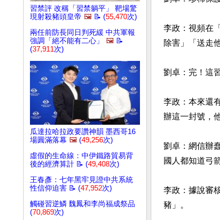
習禁評 改稱「習禁躺平」 靶場驚
現射殺豬頭皇帝
🖼️
📝 (
55,470
次)
李政：視頻在
兩任前防長同日判死緩 中共軍報
強調「絕不能有二心」
🖼️
📝
除害」「送走他
(
37,911
次)
劉卓：完！這習
李政：本來還
辦這一封號，他
瓜達拉哈拉政要讚神韻 墨西哥16
場圓滿落幕
🖼️
(
49,256
次)
劉卓：網信辦
虛假的生命線：中伊鐵路貿易背
國人都知道弓箭
後的經濟算計 📝 (
49,408
次)
王春彥：七年黑牢見證中共系統
性信仰迫害 📝 (
47,952
次)
李政：據說審
觸碰習逆鱗 魏鳳和李尚福成祭品
豬」。

(
70,869
次)