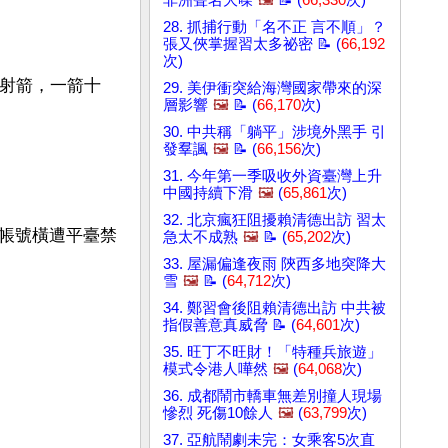
非洲聲名大噪
🖼️
📝 (
66,330
次)
28. 抓捕行動「名不正 言不順」？
張又俠掌握習太多祕密 📝 (
66,192
次)
弓射箭，一箭十
29. 美伊衝突給海灣國家帶來的深
層影響
🖼️
📝 (
66,170
次)
30. 中共稱「躺平」涉境外黑手 引
發羣諷
🖼️
📝 (
66,156
次)
31. 今年第一季吸收外資臺灣上升
中國持續下滑
🖼️
(
65,861
次)
32. 北京瘋狂阻擾賴清德出訪 習太
帳號橫遭平臺禁
急太不成熟
🖼️
📝 (
65,202
次)
33. 屋漏偏逢夜雨 陝西多地突降大
雪
🖼️
📝 (
64,712
次)
34. 鄭習會後阻賴清德出訪 中共被
指假善意真威脅 📝 (
64,601
次)
35. 旺丁不旺財！「特種兵旅遊」
模式令港人嘩然
🖼️
(
64,068
次)
36. 成都鬧市轎車無差別撞人現場
慘烈 死傷10餘人
🖼️
(
63,799
次)
37. 亞航鬧劇未完：女乘客5次直