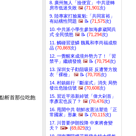
8. 廣州無人「撿便宜」 中共逆轉
房市低迷失敗
🖼️
(
71,901
次)
9. 陸專家打臉黨魁:「共同富裕」
有結構性問題
🖼️
📝 (
71,575
次)
10. 中共派小學生參加海參崴閱兵
式 全民憤怒
🖼️
📝 (
71,294
次)
11. 觸碰習逆鱗 魏鳳和李尚福成祭
品 (
70,869
次)
12. 一覺醒來成境外勢力了！「習
禁平」繼續發燒
🖼️
📝 (
70,754
次)
13. 深圳女子勸阻吸菸 反遭警方脫
衣「裸檢」
🖼️
📝 (
70,705
次)
14. 村鎮銀行「斷崖式」消失 局勢
發出危險信號
🖼️
(
70,608
次)
15. 習近平添新綽號「偉大剁首」
點斬首那位吃飽
李彥宏也反了？
🖼️
(
70,476
次)
16. 甩開中共 朝鮮改憲法塑造「正
常國家」形象
🖼️
📝 (
70,115
次)
17. 川普要伊朗投降 中東將會變
天？
🖼️▶️
(
69,829
次)