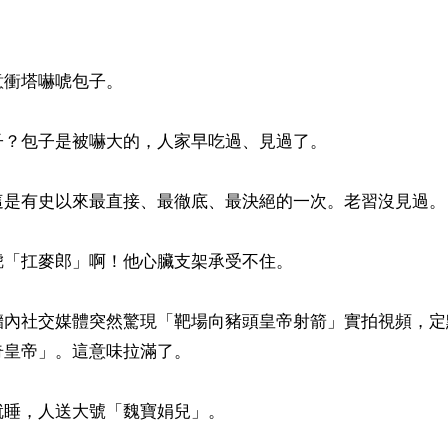
衝塔嚇唬包子。

？包子是被嚇大的，人家早吃過、見過了。

這是有史以來最直接、最徹底、最決絕的一次。老習沒見過。

「扛麥郎」啊！他心臟支架承受不住。

牆內社交媒體突然驚現「靶場向豬頭皇帝射箭」實拍視頻，定
皇帝」。這意味拉滿了。

睡，人送大號「魏寶娟兒」。
