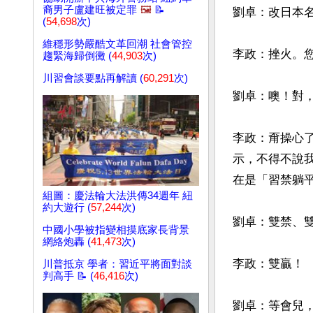
裔男子盧建旺被定罪
🖼️
📝
劉卓：改日本名
(
54,698
次)
維穩形勢嚴酷文革回潮 社會管控
李政：挫火。您
趨緊海歸倒黴 (
44,903
次)
川習會談要點再解讀 (
60,291
次)
劉卓：噢！對，字
李政：甭操心
示，不得不說
在是「習禁躺平
組圖：慶法輪大法洪傳34週年 紐
約大遊行 (
57,244
次)
劉卓：雙禁、雙
中國小學被指變相摸底家長背景
網絡炮轟 (
41,473
次)
李政：雙贏！

川普抵京 學者：習近平將面對談
判高手 📝 (
46,416
次)
劉卓：等會兒