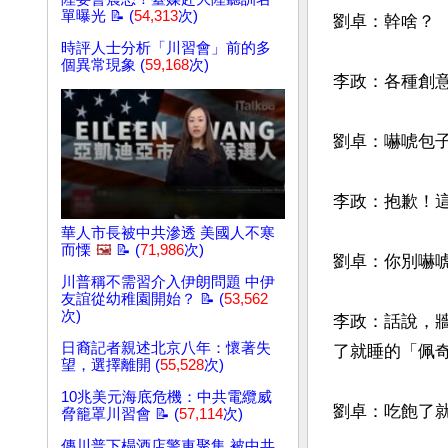
單曝光 📝 (
54,313
次)
劉卓：幹啥？

時評人士分析「川習會」前的多
個異常現象 (
59,168
次)
李政：各種創意
劉卓：嚇唬包子
李政：抱歉！
華人市長被中共滲透 美國人不寒
而慄
🖼️
📝 (
71,986
次)
劉卓：你別嚇唬
川普稱不需習介入伊朗問題 中伊
友誼從幼稚園開始？ 📝 (
53,562
次)
李政：話說，
日裔記者親述北京八年：懷著失
了就睡的「佩奇
望，選擇離開 (
55,528
次)
10兆美元海底危機：中共電纜威
劉卓：吃飽了就
脅籠罩川習會 📝 (
57,114
次)
傳川普下榻酒店警車聚集 被中共