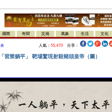
國際
奇聞
災禍
萬象
生活
文化
人氣：
55,470
分享：
發表
稱「習禁躺平」 靶場驚現射殺豬頭皇帝（圖）