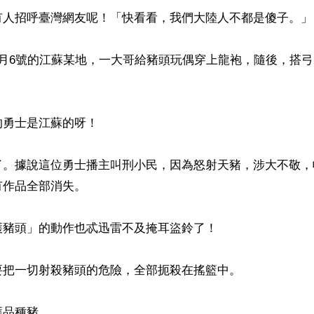
有人招呼臺灣網友呢！「快看看，我們大陸人不都是傻子。」

5月6號的江蘇某地，一大哥給豬頭玩偶穿上龍袍，隨後，搭


勇士是江蘇的呀！

了。據說這位勇士播主叫刑小民，因為怒射天豬，涉大不敬，
作品全部消失。

豬頭」的動作也忒迅雷不及掩耳盜鈴了！

把一切射殺豬頭的危險，全部扼殺在搖籃中。

品種豬。
