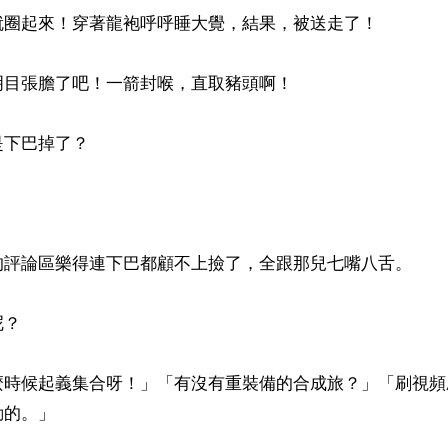
就圈起來！穿著龍袍呼呼睡大覺，結果，被送走了！

目張膽了吧！一箭封喉，直取豬頭啊！

下巴掉了？



的評論區樂得連下巴都顧不上撿了，全跟那兒七嘴八舌。

？

麼時候起義集合呀！」「有沒有重裝備的合成旅？」「刷視頻
的。」
