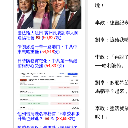
啦！

李政：總書記表
慶法輪大法日 賓州政要謝李大師
造福社會
🖼️
(
50,827
次)
劉卓：這給我噎
伊朗滲透一帶一路港口：中共中
東戰略重挫 (
54,918
次)
李政：「再說
日菲防務實戰化：中共第一島鏈
──哈利波特。
霸權野心受挫 (
54,337
次)
劉卓：多麼希
馬躺平？起來，
李政：靈活就
他列習清洗名單榜首！6常委和張
呢！」

升民也難逃？
🖼️
📝 (
83,658
次)
陸委會震怒！臺媒赴大陸聽訓名