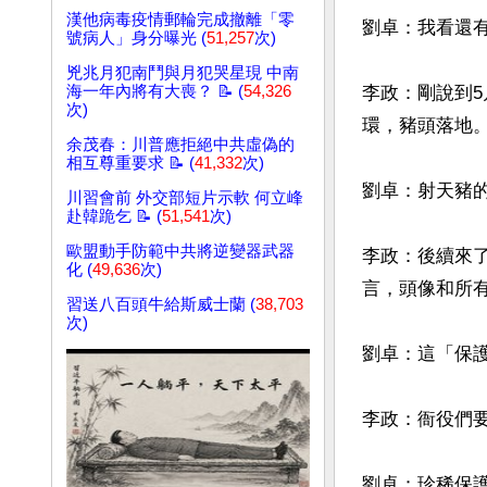
漢他病毒疫情郵輪完成撤離「零
劉卓：我看還
號病人」身分曝光 (
51,257
次)
兇兆月犯南鬥與月犯哭星現 中南
李政：剛說到
海一年內將有大喪？ 📝 (
54,326
次)
環，豬頭落地。
余茂春：川普應拒絕中共虛偽的
相互尊重要求 📝 (
41,332
次)
劉卓：射天豬的
川習會前 外交部短片示軟 何立峰
赴韓跪乞 📝 (
51,541
次)
歐盟動手防範中共將逆變器武器
李政：後續來
化 (
49,636
次)
言，頭像和所有
習送八百頭牛給斯威士蘭 (
38,703
次)
劉卓：這「保護
李政：衙役們要
劉卓：珍稀保護