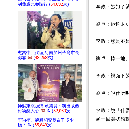
制裁盧比奧隨行 (
54,092
次)
李政：餵飽了
劉卓：這也太明
李政：您是不是
充當中共代理人 南加州華裔市長
認罪
🖼️
(
48,258
次)
劉卓：掉一地。
李政：視頻下
劉卓：說什麼呢
神韻東京加演 眾議員：演出以藝
李政：說「什
術喚醒人心
🖼️
📝 (
52,060
次)
頭一回讓我感動
李尚福、魏鳳和究竟貪了多少
錢？ 📝 (
55,848
次)