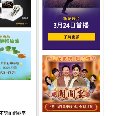
不讓咱們躺平