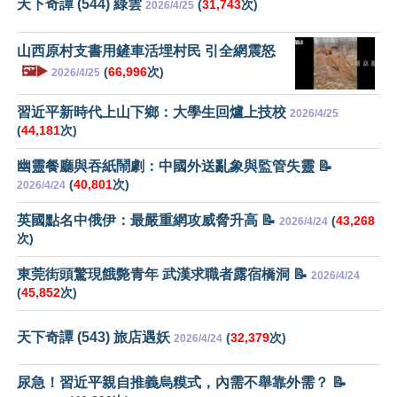
天下奇譚 (544) 綠雲
(
31,743
次)
2026/4/25
山西原村支書用鏟車活埋村民 引全網震怒
🖼️▶️
(
66,996
次)
2026/4/25
習近平新時代上山下鄉：大學生回爐上技校
2026/4/25
(
44,181
次)
幽靈餐廳與吞紙鬧劇：中國外送亂象與監管失靈 📝
(
40,801
次)
2026/4/24
英國點名中俄伊：最嚴重網攻威脅升高 📝
(
43,268
2026/4/24
次)
東莞街頭驚現餓斃青年 武漢求職者露宿橋洞 📝
2026/4/24
(
45,852
次)
天下奇譚 (543) 旅店遇妖
(
32,379
次)
2026/4/24
尿急！習近平親自推義烏糢式，內需不舉靠外需？ 📝