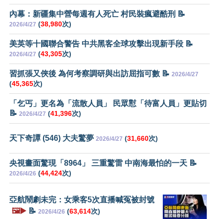
內幕：新疆集中營每週有人死亡 村民裝瘋避酷刑 📝
(
38,980
次)
2026/4/27
美英等十國聯合警告 中共黑客全球攻擊出現新手段 📝
(
43,305
次)
2026/4/27
習抓張又俠後 為何考察調研與出訪屈指可數 📝
2026/4/27
(
45,365
次)
「乞丐」更名為「流散人員」 民眾懟「待富人員」更貼切
📝
(
41,396
次)
2026/4/27
天下奇譚 (546) 大夫驚夢
(
31,660
次)
2026/4/27
央視畫面驚現「8964」 三重驚雷 中南海最怕的一天 📝
(
44,424
次)
2026/4/26
亞航鬧劇未完：女乘客5次直播喊冤被封號
🖼️▶️
📝
(
63,614
次)
2026/4/26