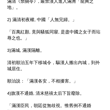
滿清《禁關令》, 嚴禁漢人進入滿洲「龍興之
地」。
2) 滿清初夜權, 中國「人無完婦。」 
「百萬紅顏, 竟與騷狐同寢, 是盡中國之女子而玷
辱之也。」
3)滿城, 滿漢隔離。
清初順治五年下移城令，驅漢人搬出內城，到外
城居住。
順治說：「滿漢各安，不相擾害。」
4)旗漢不通婚, 清末慈禧太后下旨廢除。
「滿漢臣民，朝廷從無歧視。惟舊例不通婚