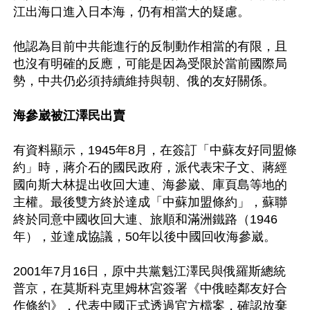
江出海口進入日本海，仍有相當大的疑慮。

他認為目前中共能進行的反制動作相當的有限，且
也沒有明確的反應，可能是因為受限於當前國際局
勢，中共仍必須持續維持與朝、俄的友好關係。

海參崴被江澤民出賣
有資料顯示，1945年8月，在簽訂「中蘇友好同盟條
約」時，蔣介石的國民政府，派代表宋子文、蔣經
國向斯大林提出收回大連、海參崴、庫頁島等地的
主權。最後雙方終於達成「中蘇加盟條約」，蘇聯
終於同意中國收回大連、旅順和滿洲鐵路（1946
年），並達成協議，50年以後中國回收海參崴。

2001年7月16日，原中共黨魁江澤民與俄羅斯總統
普京，在莫斯科克里姆林宮簽署《中俄睦鄰友好合
作條約》，代表中國正式透過官方檔案，確認放棄