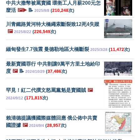
中共大撒幣被罵賣國 環衛工人月薪200元怎
麼活
🖼️▶️
📝
(
210,248
次)
2025/9/8
川青鐵路黃河特大橋繩索斷裂致12死4失蹤
🖼️
(
226,549
次)
2025/8/22
緬甸發生7.7強震 曼德勒地區大橋斷裂
(
11,472
次)
2025/3/28
最新賣國罪行 中共割讓9萬平方里土地給印
度
🖼️
📝
(
37,486
次)
2024/10/29
罕見！紅二代撰文怒罵黨魁是賣國賊
🖼️
(
171,815
次)
2024/9/12
賴清德提議獲國際媒體回應 俄公佈中共賣
國證據
🖼️
(
28,957
次)
2024/9/4