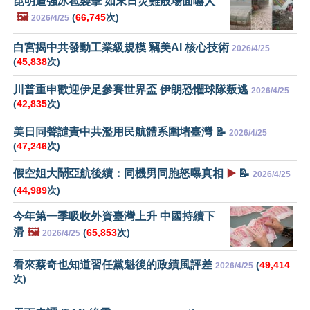
昆明遭強冰雹襲擊 如末日災難般場面嚇人
🖼️
(
66,745
次)
2026/4/25
白宮揭中共發動工業級規模 竊美AI 核心技術
2026/4/25
(
45,838
次)
川普重申歡迎伊足參賽世界盃 伊朗恐懼球隊叛逃
2026/4/25
(
42,835
次)
美日同聲譴責中共濫用民航體系圍堵臺灣 📝
2026/4/25
(
47,246
次)
假空姐大鬧亞航後續：同機男同胞怒曝真相
▶️
📝
2026/4/25
(
44,989
次)
今年第一季吸收外資臺灣上升 中國持續下
滑
🖼️
(
65,853
次)
2026/4/25
看來蔡奇也知道習任黨魁後的政績風評差
(
49,414
2026/4/25
次)