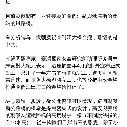
底。

目前朝俄間有一座連接朝鮮圖們江站與俄羅斯哈桑
站的鐵路橋。

有分析認為，俄朝慶祝圖們江大橋合攏，難堪的是
中共。

朝鮮問題專家、臺灣國家安全研究所助理研究員林
志豪對大紀元表示，這座橋去年4月底對外宣布正式
動工，只用了一年左右的時間就完工，進度可算相
當迅速。而隨著大橋即將完工，也等於把中國希望
打通圖們江出海口的希望給打碎了。

林志豪進一步說，從公開資訊可以發現，這個朝俄
新公路橋的橋墩是採用密集式的設計，高度與旁邊
的朝俄友誼鐵路橋的高度幾乎一樣（不同說法指約7
至10米高），從中國圖們口岸出來的船隻，除了小