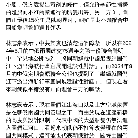
小船，俄方還提出苛刻的條件，僅允許季節性捕撈
的漁船而不准商業運行的船隻出海。另一方面，圖
們江最後15公里是俄朝界河，朝鮮長期不願配合中
國船隻頻繁通過其領界。

林志豪表示，中共其實也清楚這個障礙，所以在202
4年5月的中俄兩國建交75週年之際一份聯合聲明
中，罕見地公開提到「將同朝鮮就中國船隻經圖們
江下游出海航行事宜展開建設性對話」。而2024年8
月的中俄定期會晤聯合公報也提到了「繼續就圖們
江下游出海航行事宜開展建設性對話」。但現在看
來朝俄似乎都沒有正面理會中方的喊話。

林志豪表示，現在圖們江出海口以及上方空域依舊
是在朝俄兩國共同管理之下。而由於現在這座新橋
的高度與設計限制，代表中國的大型船隻仍無法進
入圖們江河口，看起來朝俄仍不打算改變現在的兩
國共同模式，這可能也代表朝俄對於中國經由圖們