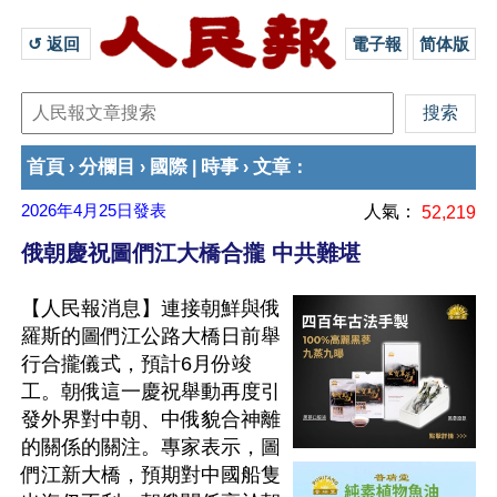
↺ 返回 
電子報
简体版
首頁
分欄目
國際
時事
文章
›
›
|
›
：
2026年4月25日
發表
人氣：
52,219
俄朝慶祝圖們江大橋合攏 中共難堪
【人民報消息】連接朝鮮與俄
羅斯的圖們江公路大橋日前舉
行合攏儀式，預計6月份竣
工。朝俄這一慶祝舉動再度引
發外界對中朝、中俄貌合神離
的關係的關注。專家表示，圖
們江新大橋，預期對中國船隻