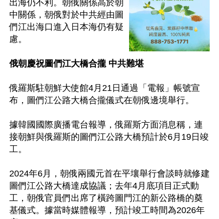
出海仍不利。朝俄關係高於朝
中關係，朝俄對於中共經由圖
們江出海口進入日本海仍有疑
慮。

俄朝慶祝圖們江大橋合攏 中共難堪
俄羅斯駐朝鮮大使館4月21日通過「電報」帳號宣
布，圖們江公路大橋合攏儀式在朝俄邊境舉行。

據韓國國際廣播電台報導，俄羅斯方面消息稱，連
接朝鮮與俄羅斯的圖們江公路大橋預計於6月19日竣
工。

2024年6月，朝俄兩國元首在平壤舉行會談時就修建
圖們江公路大橋達成協議；去年4月底項目正式動
工，朝俄官員們出席了橫跨圖門江的新公路橋的奠
基儀式。據當時媒體報導，預計竣工時間為2026年