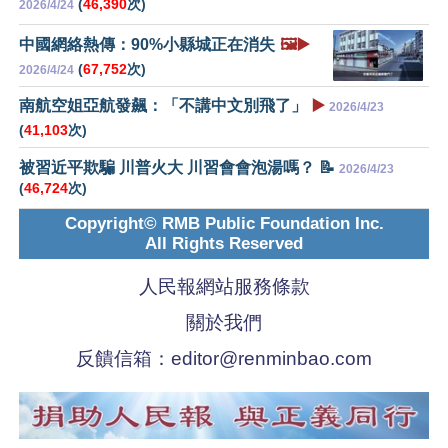
(
46,390
次)
2026/4/24
中國網絡熱傳：90%小縣城正在消失
🖼️▶️
(
67,752
次)
2026/4/24
南航空姐亞航發飆：「不講中文別飛了」
▶️
2026/4/23
(
41,103
次)
被習近平欺騙 川普火大 川習會會泡湯嗎？ 📝
2026/4/23
(
46,724
次)
Copyright© RMB Public Foundation Inc.
All Rights Reserved
人民報網站服務條款
關於我們
反饋信箱：
editor@renminbao.com