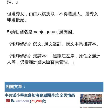
姻。」
但選秀女，仍由八旗挑取，不得選漢人。選秀女
即選後妃。
5)清朝國名是manju gurun, 滿洲國。
《璦琿條約》俄文, 滿文簽訂。漢文本爲後譯本。
《璦琿條約》漢譯本: 「黑龍江左岸，原住之滿洲
人等，仍着滿洲國大臣官員管理。」
相關文章：
中共派小學生參加海參崴閱兵式 全民憤怒
🖼️
📝
(
71,288
次)
2026/5/10