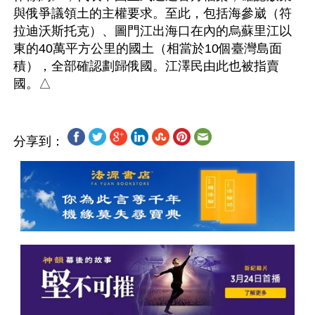
與俄爭議領土的主權要求。至此，包括海參崴（符
拉迪沃斯托克）、圖門江出海口在內的烏蘇里江以
東的40萬平方公里的國土（相當於10個臺灣島面
積），全部確認劃歸俄國。江澤民由此也被指賣
分享到：