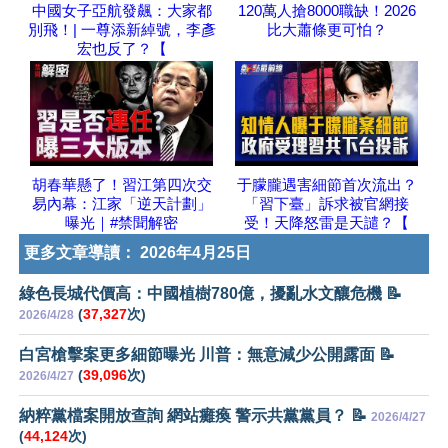
中國女子亞航發飆：大家都
120萬人搶8000職缺！2026
別飛！| 一尊添新綽號，李彥
比大蕭條更可怕？
宏也反了？【
胡春華懸了！習江第四次交
于朦朧遇害細節首次流出？
易內幕：江家「逆天計劃」
「習下臺」訴求被官網接
曝光｜#禁聞解密
受！天降怒雷是天譴？【
更多文章導讀：
2026年4月25日
綠色長城代價高：中國植樹780億，擾亂水文釀危機 📝
(
37,327
次)
2026/4/28
白宮槍擊案更多細節曝光 川普：無意減少公開露面 📝
(
39,096
次)
2026/4/27
納粹黨檔案開放查詢 網站癱瘓 警示共黨黨員？ 📝
2026/4/27
(
44,124
次)