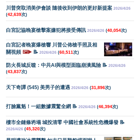
川普突取消美伊會談 隨後收到伊朗的更好新提案
2026/4/26
(
42,639
次)
白宮記協晚宴槍擊案嫌犯將接受傳訊
(
40,054
次)
2026/4/26
白宮記者晚宴爆槍響 川普公佈槍手照及相
關視頻
🖼️▶️
📝
(
60,511
次)
2026/4/26
防火長城反噬：中共AI與模型面臨崩潰風險 📝
2026/4/26
(
43,837
次)
天下奇譚 (545) 美男子的遭遇
(
31,896
次)
2026/4/26
打臉黨魁！一組數據震驚全網 📝
(
46,394
次)
2026/4/26
樓市全鏈條坍塌 城投清零 中國社會系統性危機爆發 📝
(
45,320
次)
2026/4/26