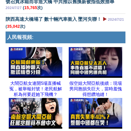
號召買冰箱而非造大橋 中共推以舊換新被指低效措舉
(
15,765
次)
2024/7/27
陝西高速大橋塌了 數十輛汽車衝入 墜河失聯！
▶️
2024/7/21
(
35,042
次)
人民報視頻:
大鬧亞航女連開5場直播喊
假空姐大鬧亞航後續：現場
冤，被舉報封號！老民航解
男同胞損失巨大，當時羞愧
析為何要趕她下飛機？
得想鑽地縫！