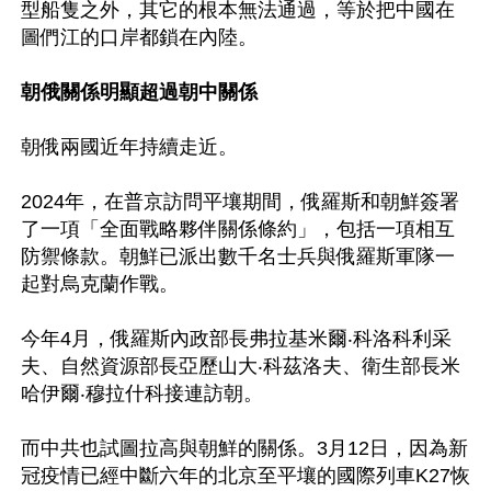
型船隻之外，其它的根本無法通過，等於把中國在
圖們江的口岸都鎖在內陸。

朝俄關係明顯超過朝中關係
朝俄兩國近年持續走近。

2024年，在普京訪問平壤期間，俄羅斯和朝鮮簽署
了一項「全面戰略夥伴關係條約」，包括一項相互
防禦條款。朝鮮已派出數千名士兵與俄羅斯軍隊一
起對烏克蘭作戰。

今年4月，俄羅斯內政部長弗拉基米爾‧科洛科利采
夫、自然資源部長亞歷山大‧科茲洛夫、衛生部長米
哈伊爾‧穆拉什科接連訪朝。

而中共也試圖拉高與朝鮮的關係。3月12日，因為新
冠疫情已經中斷六年的北京至平壤的國際列車K27恢