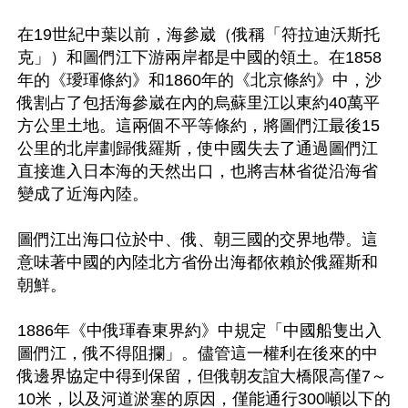
在19世紀中葉以前，海參崴（俄稱「符拉迪沃斯托
克」）和圖們江下游兩岸都是中國的領土。在1858
年的《璦琿條約》和1860年的《北京條約》中，沙
俄割占了包括海參崴在內的烏蘇里江以東約40萬平
方公里土地。這兩個不平等條約，將圖們江最後15
公里的北岸劃歸俄羅斯，使中國失去了通過圖們江
直接進入日本海的天然出口，也將吉林省從沿海省
變成了近海內陸。

圖們江出海口位於中、俄、朝三國的交界地帶。這
意味著中國的內陸北方省份出海都依賴於俄羅斯和
朝鮮。

1886年《中俄琿春東界約》中規定「中國船隻出入
圖們江，俄不得阻攔」。儘管這一權利在後來的中
俄邊界協定中得到保留，但俄朝友誼大橋限高僅7～
10米，以及河道淤塞的原因，僅能通行300噸以下的