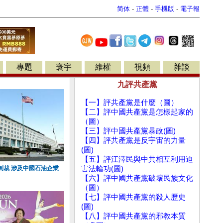
简体
-
正體
-
手機版
-
電子報
專題
寰宇
維權
視頻
雜談
九評共產黨
【一】評共產黨是什麼（圖）
【二】評中國共產黨是怎樣起家的
（圖）
【三】評中國共產黨暴政(圖)
【四】評共產黨是反宇宙的力量
(圖)
【五】評江澤民與中共相互利用迫
制裁 涉及中國石油企業
害法輪功(圖)
【六】評中國共產黨破壞民族文化
（圖）
【七】評中國共產黨的殺人歷史
(圖)
【八】評中國共產黨的邪教本質