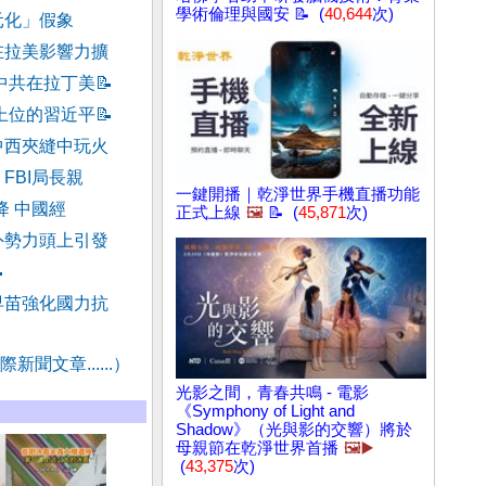
學術倫理與國安 📝 (
40,644
次)
元化」假象
在拉美影響力擴
中共在拉丁美
📝
上位的習近平
📝
中西夾縫中玩火
FBI局長親
一鍵開播｜乾淨世界手機直播功能
降 中國經
正式上線
🖼️
📝 (
45,871
次)
外勢力頭上引發

早苗強化國力抗
新聞文章......）
光影之間，青春共鳴 - 電影
《Symphony of Light and
Shadow》（光與影的交響）將於
母親節在乾淨世界首播
🖼️▶️
(
43,375
次)