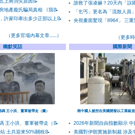
五上將消失原因
📝
誰救了張凌赫？20天內「誤
房地產龐氏騙局真相 《我
📝
「乞丐」更名為「流散人員」
，許家印牽出多少正部以上
📝
央視畫面驚現「8964」 三重
（更多官場內幕文章......）
（更多時事
幽默笑話
國際新聞
戲碼 王小洪、董軍被帶走（圖）
兩中國人被控在美國開發以工業級規
碼 王小洪、董軍被帶走（
📝
2026年新聞自由指數顯示 
站 土共迎來50%關稅
📝
美國對伊朗實施新制裁 涉及