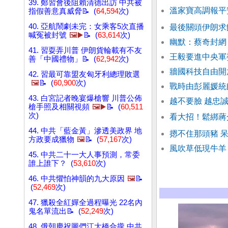
39. 鄭習會後阻賴清德出訪 中共被
溫家寶高調報平
指假善意真威脅📝 (
64,594
次)
40. 亞航鬧劇未完：女乘客5次直播
最後關頭伊朗求
喊冤被封號
🖼️▶️
📝 (
63,614
次)
幽默：蔡奇封網
41. 習耍弄川普 伊朗貨輪載有不友
王毅要進中央軍
善「中國禮物」📝 (
62,942
次)
牆國科技自由開
42. 習最可靠盟友匈牙利總理敗選
🖼️
📝 (
60,900
次)
戰時由彭麗媛統
43. 白宮記者晚宴爆槍響 川普公佈
越不要臉 越忠
槍手照及相關視頻
🖼️▶️
📝 (
60,511
次)
看大招！鬆綁蔣
44. 中共「藍金黃」滲透美政界 地
摁不住那頭豬 
方政要成獵物
🖼️
📝 (
57,167
次)
風吹草低現牛羊
45. 中共二十一大人事預測，常委
誰上誰下？ (
53,610
次)
46. 中共懼怕神韻的九大原因
🖼️
📝
(
52,469
次)
47. 獵殺全紅嬋全過程曝光 22名內
鬼名單流出📝 (
52,249
次)
48. 俄朝慶祝圖們江大橋合攏 中共