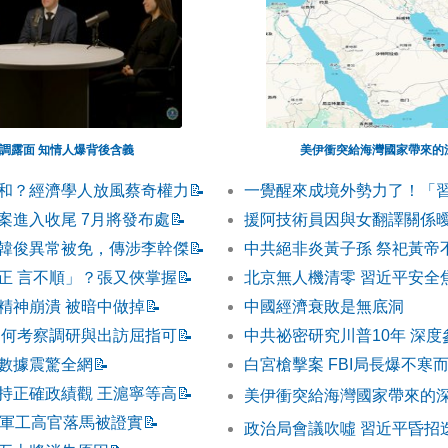
調露面 知情人爆背後含義
美伊衝突給海灣國家帶來的深
和？經濟學人放風蔡奇權力
📝
一覺醒來成境外勢力了！「
案進入收尾 7月將發布處
📝
援阿技術員因與女翻譯關係曖
韓俊異常被免，傳涉李幹傑
📝
中共絕非炎黃子孫 祭祀黃帝
正 言不順」？張又俠掌握
📝
北京無人機清零 習近平安全
精神崩潰 被暗中做掉
📝
中國經濟衰敗是無底洞
為何考察調研與出訪屈指可
📝
中共祕密研究川普10年 深
數據震驚全網
📝
白宮槍擊案 FBI局長爆不寒
持正確政績觀 王滬寧等高
📝
美伊衝突給海灣國家帶來的
和軍工高官落馬被證實
📝
政治局會議吹噓 習近平昏招