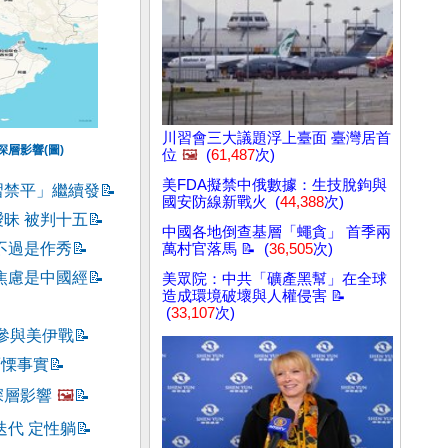
川習會三大議題浮上臺面 臺灣居首
層影響(圖)
位
🖼️
(
61,487
次)
美FDA擬禁中俄數據：生技脫鉤與
習禁平」繼續發
📝
國安防線新戰火 (
44,388
次)
昧 被判十五
📝
中國各地倒查基層「蠅貪」 首季兩
不過是作秀
📝
萬村官落馬 📝 (
36,505
次)
焦慮是中國經
📝
美眾院：中共「礦產黑幫」在全球
造成環境破壞與人權侵害 📝
(
33,107
次)
度參與美伊戰
📝
而慄事實
📝
深層影響
🖼️
📝
迭代 定性躺
📝