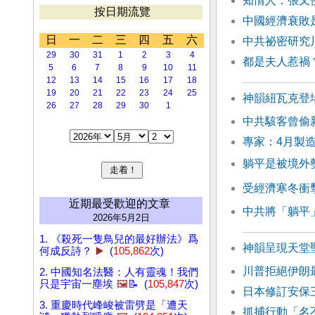
知情人：張又
按日期流覽
中國經濟衰敗
日
一
二
三
四
五
六
中共祕密研究
29
30
31
1
2
3
4
都是夫人惹禍
5
6
7
8
9
10
11
12
13
14
15
16
17
18
19
20
21
22
23
24
25
神韻紐瓦克登
26
27
28
29
30
1
中共駭客曾偷
專家：4月製造
躺平是被境外
受經濟寒冬衝擊
近期最受歡迎的文章
中共將「躺平
2026年5月2日
1. 《殺死一隻鳥兒的最好辦法》爲
神韻呈現天堂
何成反詩？
▶️
(
105,862
次)
川普拒絕伊朗
2. 中國知名法醫：人有靈魂！我們
只是宇宙一塵埃
🖼️
📝 (
105,847
次)
日本修訂安保
3. 重慶時代峰峻被雷劈是「遭天
抓捕行動「名