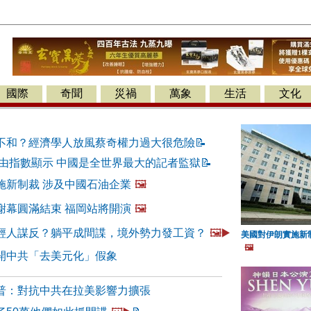
國際
奇聞
災禍
萬象
生活
文化
不和？經濟學人放風蔡奇權力過大很危險
📝
自由指數顯示 中國是全世界最大的記者監獄
📝
施新制裁 涉及中國石油企業
🖼️
謝幕圓滿結束 福岡站將開演
🖼️
輕人謀反？躺平成間諜，境外勢力發工資？
🖼️▶️
美國對伊朗實施新
🖼️
開中共「去美元化」假象
普：對抗中共在拉美影響力擴張