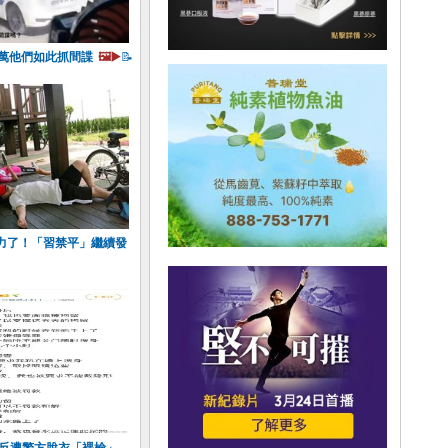
0萬他們如此抓間諜
🖼️▶️
📝
力了！「習禁平」繼續發