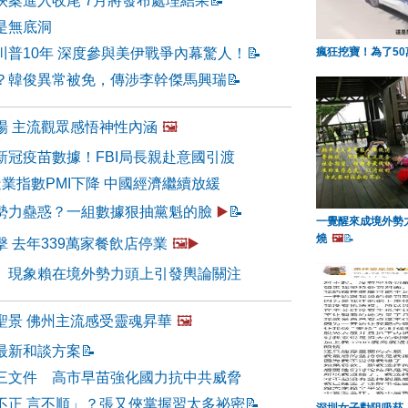
俠案進入收尾 7月將發布處理結果
📝
是無底洞
川普10年 深度參與美伊戰爭內幕驚人！
📝
瘋狂挖寶！為了5
？韓俊異常被免，傳涉李幹傑馬興瑞
📝
場 主流觀眾感悟神性內涵
🖼️
新冠疫苗數據！FBI局長親赴意國引渡
業指數PMI下降 中國經濟繼續放緩
勢力蠱惑？一組數據狠抽黨魁的臉
▶️
📝
一覺醒來成境外勢
燒
🖼️
📝
 去年339萬家餐飲店停業
🖼️▶️
」現象賴在境外勢力頭上引發輿論關注
聖景 佛州主流感受靈魂昇華
🖼️
最新和談方案
📝
三文件 高市早苗強化國力抗中共威脅
不正 言不順」？張又俠掌握習太多祕密
📝