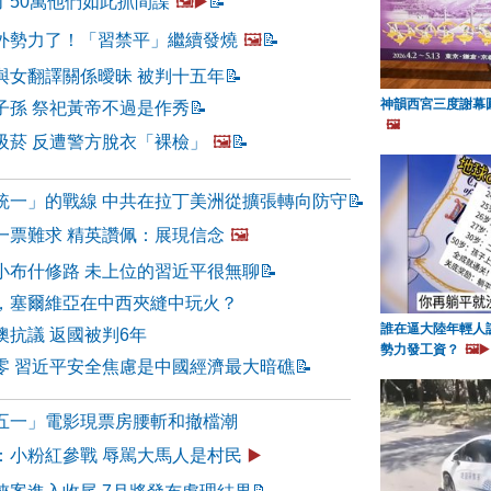
了50萬他們如此抓間諜
🖼️▶️
📝
外勢力了！「習禁平」繼續發燒
🖼️
📝
與女翻譯關係曖昧 被判十五年
📝
神韻西宮三度謝幕
子孫 祭祀黃帝不過是作秀
📝
🖼️
吸菸 反遭警方脫衣「裸檢」
🖼️
📝
統一」的戰線 中共在拉丁美洲從擴張轉向防守
📝
一票難求 精英讚佩：展現信念
🖼️
小布什修路 未上位的習近平很無聊
📝
，塞爾維亞在中西夾縫中玩火？
誰在逼大陸年輕人
澳抗議 返國被判6年
勢力發工資？
🖼️▶️
零 習近平安全焦慮是中國經濟最大暗礁
📝
五一」電影現票房腰斬和撤檔潮
：小粉紅參戰 辱駡大馬人是村民
▶️