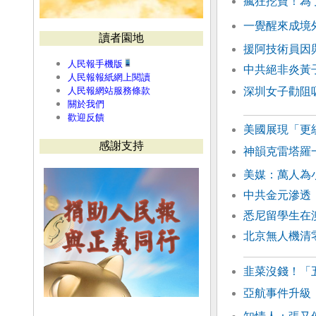
瘋狂挖寶！為
一覺醒來成境
讀者園地
援阿技術員因
人民報手機版
中共絕非炎黃
人民報報紙網上閱讀
人民報網站服務條款
深圳女子勸阻
關於我們
歡迎反饋
美國展現「更
感謝支持
神韻克雷塔羅
美媒：萬人為
中共金元滲透
悉尼留學生在
北京無人機清
韭菜沒錢！「
亞航事件升級