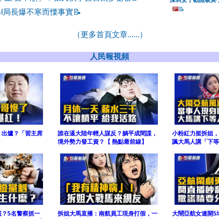
深圳女子勸阻吸菸
🖼️
📝
BI局長爆不寒而慄事實
📝
（更多首頁文章......）
人民報視頻
」出爐？「習主席
誰在逼大陸年輕人謀反？躺平成間諜，
小粉紅力挺拆姐，
境外勢力發工資？【 熱點最前線】
諷大馬人講「下等
惑？5名警察抓一
拆姐大馬直播：南航員工現身打假，一
大鬧亞航女連開5