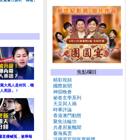
 反遭警方脫衣「裸檢」
焦點欄目
精彩視頻
罵大馬人是村民，嘲
國際新聞
人英語」！
神韻晚會
祕卷玄學系列
天災與人禍
時事評論
香港澳門動態
聚焦法輪功
共產邪黨醜聞
臺海風雲
場直播喊冤，被舉報
活摘器官與販賣屍體