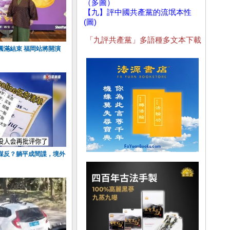
（多圖）
【九】評中國共產黨的流氓本性
(圖)
「九評共產黨」多語種多文本下載
圓滿結束 福岡站將開演
謀反？躺平成間諜，境外