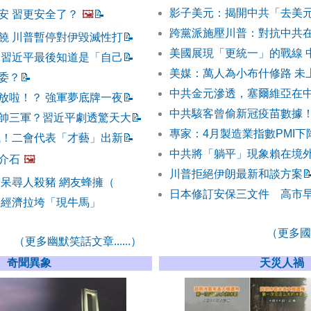
影子美元：揭開中共「去美
安 習更安全了？
🖼️
📝
跨黨派施壓川普：對抗中共
饒 川普暫停對伊毀滅性打
📝
美國展現「更統一」的戰線 
 習近平最後知道是「自己
📝
美媒：萬人為小布什修路 未
委？
📝
中共金元滲透，塞爾維亞在
放啦！？ 強軍夢底牌一夜
📝
中共駭客曾偷新冠疫苗數據！
帥三軍？習近平劇透驚天大
📝
專家：4月製造業指數PMI下
誠！二會代表「才藝」出新
📝
中共將「躺平」現象賴在境
介石
🖼️
川普拒絕伊朗最新和談方案

呆呆尋人殺豬 網友蜂擁（
日本修訂安保三文件 高市
 經濟拉垮「現牛馬」
（更多國際
（更多幽默笑話文章......）
奇聞異象
天災人禍