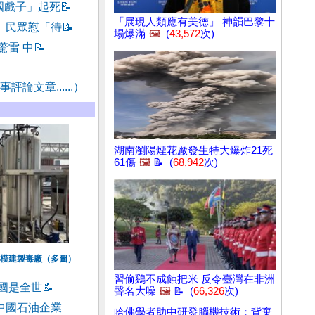
國戲子」起死
📝
「展現人類應有美德」 神韻巴黎十
 民眾懟「待
📝
場爆滿
🖼️
(
43,572
次)
驚雷 中
📝
評論文章......）
湖南瀏陽煙花厰發生特大爆炸21死
61傷
🖼️
📝 (
68,942
次)
模建製毒廠（多圖）
習偷鷄不成蝕把米 反令臺灣在非洲
中國是全世
📝
聲名大噪
🖼️
📝 (
66,326
次)
中國石油企業
哈佛學者助中研發腦機技術：背棄