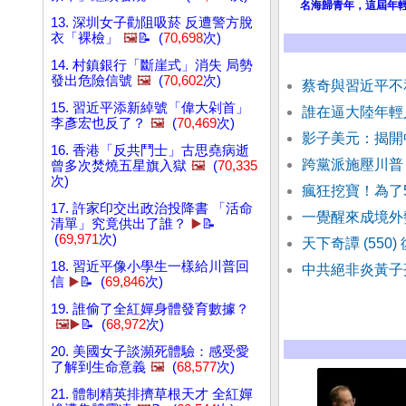
名海歸青年，這屆年
13. 深圳女子勸阻吸菸 反遭警方脫
衣「裸檢」
🖼️
📝 (
70,698
次)
14. 村鎮銀行「斷崖式」消失 局勢
發出危險信號
🖼️
(
70,602
次)
蔡奇與習近平不
15. 習近平添新綽號「偉大剁首」
誰在逼大陸年輕
李彥宏也反了？
🖼️
(
70,469
次)
影子美元：揭開
16. 香港「反共鬥士」古思堯病逝
跨黨派施壓川普
曾多次焚燒五星旗入獄
🖼️
(
70,335
次)
瘋狂挖寶！為了
17. 許家印交出政治投降書 「活命
一覺醒來成境外
清單」究竟供出了誰？
▶️
📝
(
69,971
次)
天下奇譚 (550
18. 習近平像小學生一樣給川普回
中共絕非炎黃子
信
▶️
📝 (
69,846
次)
19. 誰偷了全紅嬋身體發育數據？
🖼️▶️
📝 (
68,972
次)
20. 美國女子談瀕死體驗：感受愛
了解到生命意義
🖼️
(
68,577
次)
21. 體制精英排擠草根天才 全紅嬋