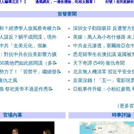
輕人嚇壞北京？【
邊罵網友，一邊收禮物，吃相太難看！
封號！老民航解析
首發要聞
和？經濟學人放風蔡奇權力
📝
深圳女子勸阻吸菸 反遭警方
人謀反？躺平成間諜，境外
美媒：萬人為小布什修路 未
中共「去美元化」假象
中共金元滲透，塞爾維亞在
：對抗中共在拉美影響力擴
悉尼留學生在澳抗議 返國被
50萬他們如此抓間諜（多
📝
天下奇譚 (549) 復仇奇聞
勢力了！「習禁平」繼續發
📝
北京無人機清零 習近平安全
) 復仇之風
韭菜沒錢！「五一」電影現
孫 祭祀黃帝不過是作秀
📝
亞航事件升級：小粉紅參戰 
（更多首發
官場內幕
時事評論