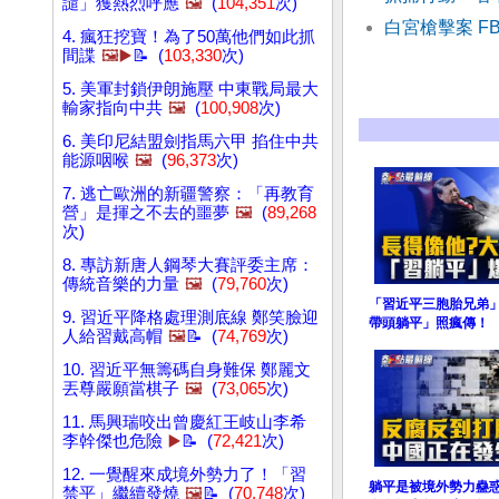
譴」獲熱烈呼應
🖼️
(
104,351
次)
白宮槍擊案 F
4. 瘋狂挖寶！為了50萬他們如此抓
間諜
🖼️▶️
📝 (
103,330
次)
5. 美軍封鎖伊朗施壓 中東戰局最大
輸家指向中共
🖼️
(
100,908
次)
6. 美印尼結盟劍指馬六甲 掐住中共
能源咽喉
🖼️
(
96,373
次)
7. 逃亡歐洲的新疆警察：「再教育
營」是揮之不去的噩夢
🖼️
(
89,268
次)
8. 專訪新唐人鋼琴大賽評委主席：
傳統音樂的力量
🖼️
(
79,760
次)
「習近平三胞胎兄弟
9. 習近平降格處理測底線 鄭笑臉迎
帶頭躺平」照瘋傳！
人給習戴高帽
🖼️
📝 (
74,769
次)
10. 習近平無籌碼自身難保 鄭麗文
丟尊嚴願當棋子
🖼️
(
73,065
次)
11. 馬興瑞咬出曾慶紅王岐山李希
李幹傑也危險
▶️
📝 (
72,421
次)
12. 一覺醒來成境外勢力了！「習
躺平是被境外勢力蠱
禁平」繼續發燒
🖼️
📝 (
70,748
次)