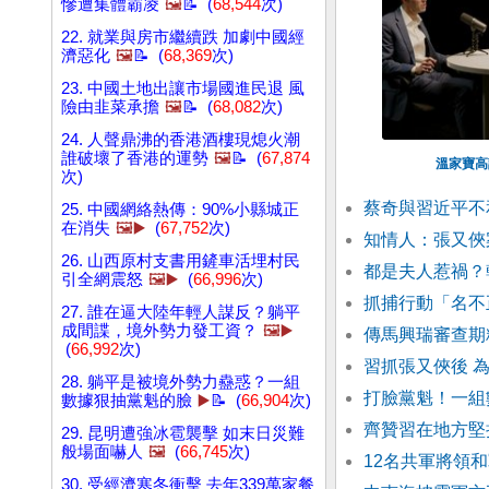
慘遭集體霸凌
🖼️
📝 (
68,544
次)
22. 就業與房市繼續跌 加劇中國經
濟惡化
🖼️
📝 (
68,369
次)
23. 中國土地出讓市場國進民退 風
險由韭菜承擔
🖼️
📝 (
68,082
次)
24. 人聲鼎沸的香港酒樓現熄火潮
誰破壞了香港的運勢
🖼️
📝 (
67,874
溫家寶高
次)
蔡奇與習近平不
25. 中國網絡熱傳：90%小縣城正
在消失
🖼️▶️
(
67,752
次)
知情人：張又俠
26. 山西原村支書用鏟車活埋村民
都是夫人惹禍？
引全網震怒
🖼️▶️
(
66,996
次)
抓捕行動「名不
27. 誰在逼大陸年輕人謀反？躺平
成間諜，境外勢力發工資？
🖼️▶️
傳馬興瑞審查期
(
66,992
次)
習抓張又俠後 
28. 躺平是被境外勢力蠱惑？一組
打臉黨魁！一組
數據狠抽黨魁的臉
▶️
📝 (
66,904
次)
齊贊習在地方堅
29. 昆明遭強冰雹襲擊 如末日災難
般場面嚇人
🖼️
(
66,745
次)
12名共軍將領
30. 受經濟寒冬衝擊 去年339萬家餐