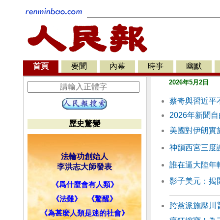
首頁
要聞
內幕
時事
幽默
2026年5月2日
蔡奇與習近平
2026年新聞
歷史驚變
美國對伊朗實
神韻西宮三度
法輪功創始人
誰在逼大陸年
李洪志大師發表
影子美元：揭
《爲什麼會有人類》
《法難》
《驚醒》
跨黨派施壓川
《為甚麼人類是迷的社會》