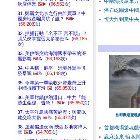
中南海披露軍方
飲店停業
🖼️▶️
(
66,562
次)
潘石屹踢爆中國
31. 鄭麗文北京之行由誰買單？中
國房地產騙局坑了誰？
🖼️▶️
恆大炸到黨中央
(
66,208
次)
32. 抓捕行動「名不正 言不順」？
張又俠掌握習太多祕密📝 (
66,185
次)
33. 美伊衝突給海灣國家帶來的深
層影響
🖼️
📝 (
66,163
次)
34. 中共稱「躺平」涉境外黑手 引
發羣諷
🖼️
📝 (
66,148
次)
35. 今年第一季吸收外資臺灣上升
中國持續下滑
🖼️
(
65,853
次)
36. 美軍封鎖伊朗港口，中共「能
源生命線」告急！
🖼️▶️
(
65,650
次)
37. 太平洋島國痛苦經歷：與流氓
首都機場驚魂
建交吃大虧
🖼️
📝 (
65,372
次)
38. 屋漏偏逢夜雨 陝西多地突降大
首都機場驚魂戲
雪
🖼️
📝 (
64,705
次)
贏麻沒來 輸麻到