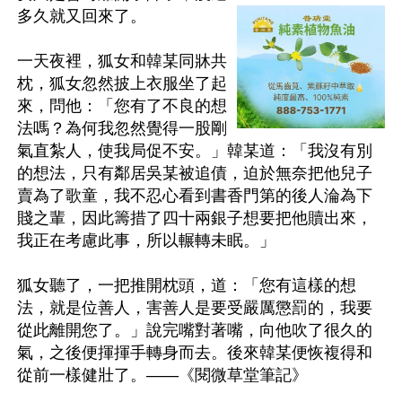
多久就又回來了。

一天夜裡，狐女和韓某同牀共
枕，狐女忽然披上衣服坐了起
來，問他：「您有了不良的想
法嗎？為何我忽然覺得一股剛
氣直紮人，使我局促不安。」韓某道：「我沒有別
的想法，只有鄰居吳某被追債，迫於無奈把他兒子
賣為了歌童，我不忍心看到書香門第的後人淪為下
賤之輩，因此籌措了四十兩銀子想要把他贖出來，
我正在考慮此事，所以輾轉未眠。」

狐女聽了，一把推開枕頭，道：「您有這樣的想
法，就是位善人，害善人是要受嚴厲懲罰的，我要
從此離開您了。」說完嘴對著嘴，向他吹了很久的
氣，之後便揮揮手轉身而去。後來韓某便恢複得和
從前一樣健壯了。——《閱微草堂筆記》
