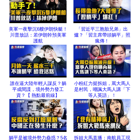
美軍一夜擊沉6艘伊朗快艇！
「習近平三胞胎兄弟」出
川普放話：若伊朗幹預美軍
爐？「習主席帶頭躺平」照
護航
瘋傳！
誰在逼大陸年輕人謀反？躺
小粉紅力挺拆姐，罵大馬人
平成間諜，境外勢力發工
是村民，嘲諷大馬人講「下
資？【 熱點最前線】
等人英語」！
躺平是被境外勢力蠱惑？5名
拆姐大馬直播：南航員工現