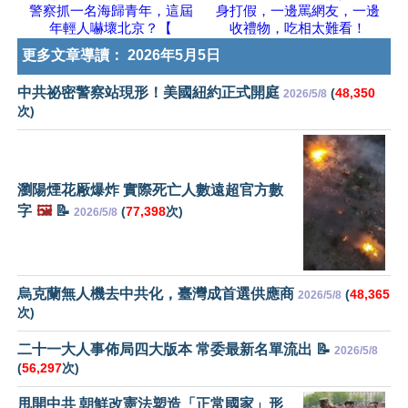
警察抓一名海歸青年，這屆
身打假，一邊罵網友，一邊
年輕人嚇壞北京？【
收禮物，吃相太難看！
更多文章導讀：
2026年5月5日
中共祕密警察站現形！美國紐約正式開庭
(
48,350
2026/5/8
次)
瀏陽煙花厰爆炸 實際死亡人數遠超官方數
字
🖼️
📝
(
77,398
次)
2026/5/8
烏克蘭無人機去中共化，臺灣成首選供應商
(
48,365
2026/5/8
次)
二十一大人事佈局四大版本 常委最新名單流出 📝
2026/5/8
(
56,297
次)
甩開中共 朝鮮改憲法塑造「正常國家」形