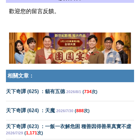
歡迎您的留言反饋。
相關文章：
天下奇譚 (625) ：貓有五德
(
734
次)
2026/8/1
天下奇譚 (624) ：天魔
(
888
次)
2026/7/30
天下奇譚 (623) ：一飯一衣解危困 種善因得善果真實不虛
(
1,171
次)
2026/7/29