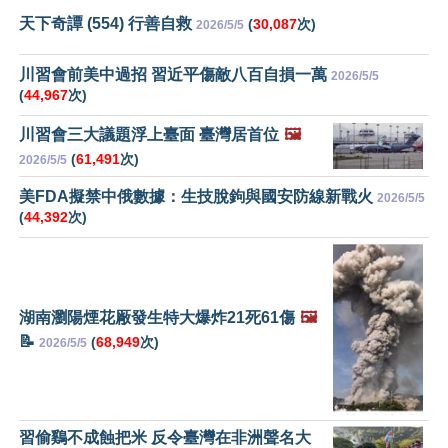
天下奇譚 (554) 行善自救
(
30,087
次)
2026/5/5
川習會前美中過招 習近平傷敵八百自損一萬
2026/5/5
(
44,967
次)
川習會三大議題浮上臺面 臺灣居首位
🖼️
(
61,491
次)
2026/5/5
美FDA擬禁中俄數據：生技脫鉤與國安防線新戰火
2026/5/5
(
44,392
次)
湖南瀏陽煙花厰發生特大爆炸21死61傷
🖼️
📝
(
68,949
次)
2026/5/5
習偷鷄不成蝕把米 反令臺灣在非洲聲名大