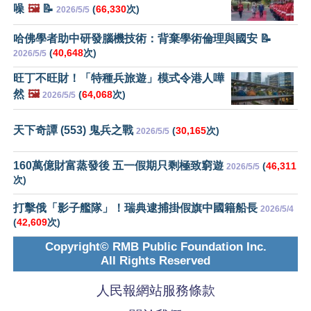
噪
🖼️
📝
(
66,330
次)
2026/5/5
哈佛學者助中研發腦機技術：背棄學術倫理與國安 📝
(
40,648
次)
2026/5/5
旺丁不旺財！「特種兵旅遊」模式令港人嘩
然
🖼️
(
64,068
次)
2026/5/5
天下奇譚 (553) 鬼兵之戰
(
30,165
次)
2026/5/5
160萬億財富蒸發後 五一假期只剩極致窮遊
(
46,311
2026/5/5
次)
打擊俄「影子艦隊」！瑞典逮捕掛假旗中國籍船長
2026/5/4
(
42,609
次)
Copyright© RMB Public Foundation Inc.
All Rights Reserved
人民報網站服務條款