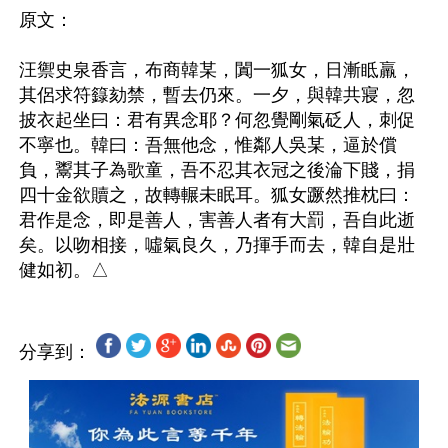
原文：

汪禦史泉香言，布商韓某，闐一狐女，日漸眡羸，
其侶求符籙劾禁，暫去仍來。一夕，與韓共寢，忽
披衣起坐曰：君有異念耶？何忽覺剛氣砭人，刺促
不寧也。韓曰：吾無他念，惟鄰人吳某，逼於償
負，鬻其子為歌童，吾不忍其衣冠之後淪下賤，捐
四十金欲贖之，故轉輾未眠耳。狐女蹶然推枕曰：
君作是念，即是善人，害善人者有大罰，吾自此逝
矣。以吻相接，噓氣良久，乃揮手而去，韓自是壯
分享到：