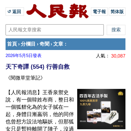
↺ 返回 
電子報
简体版
首頁
分欄目
奇聞
文章
›
›
›
：
2026年5月5日
發表
人氣：
30,087
天下奇譚 (554) 行善自救
《閱微草堂筆記》
【人民報消息】王香泉禦史
說，有一個韓姓布商，整日和
一個狐貍化為的女子膩在一
起，身體日漸羸弱，他的同伴
也曾想方設法地驅妖，但那狐
女只是暫時離開了陣子，沒過