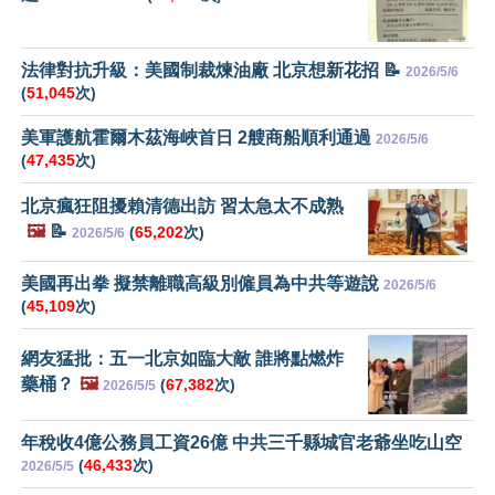
法律對抗升級：美國制裁煉油廠 北京想新花招 📝
2026/5/6
(
51,045
次)
美軍護航霍爾木茲海峽首日 2艘商船順利通過
2026/5/6
(
47,435
次)
北京瘋狂阻擾賴清德出訪 習太急太不成熟
🖼️
📝
(
65,202
次)
2026/5/6
美國再出拳 擬禁離職高級別僱員為中共等遊說
2026/5/6
(
45,109
次)
網友猛批：五一北京如臨大敵 誰將點燃炸
藥桶？
🖼️
(
67,382
次)
2026/5/5
年稅收4億公務員工資26億 中共三千縣城官老爺坐吃山空
(
46,433
次)
2026/5/5