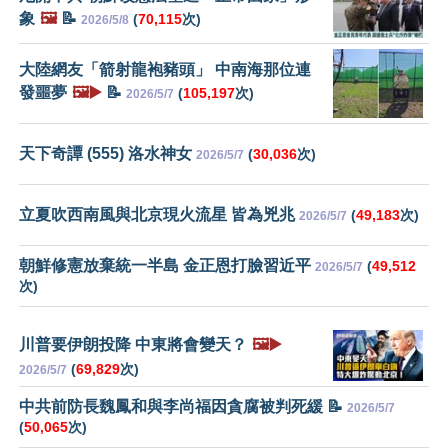
象
🖼️
📝
(
70,115
次)
2026/5/8
大陸網友「箭射龍袍豬頭」 中南海那位連
發噩夢
🖼️▶️
📝
(
105,197
次)
2026/5/7
天下奇譚 (555) 洛水神女
(
30,036
次)
2026/5/7
立夏吹西南風與北京現火流星 皆為兇兆
(
49,183
次)
2026/5/7
朝鮮修憲放棄統一半島 金正恩打臉習近平
(
49,512
2026/5/7
次)
川普要伊朗投降 中東將會變天？
🖼️▶️
(
69,829
次)
2026/5/7
中共前防長魏鳳和與李尚福因貪腐被判死緩 📝
2026/5/7
(
50,065
次)