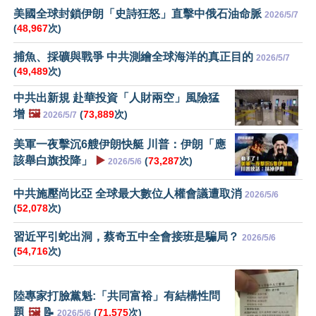
美國全球封鎖伊朗「史詩狂怒」直擊中俄石油命脈
2026/5/7
(
48,967
次)
捕魚、採礦與戰爭 中共測繪全球海洋的真正目的
2026/5/7
(
49,489
次)
中共出新規 赴華投資「人財兩空」風險猛
增
🖼️
(
73,889
次)
2026/5/7
美軍一夜擊沉6艘伊朗快艇 川普：伊朗「應
該舉白旗投降」
▶️
(
73,287
次)
2026/5/6
中共施壓尚比亞 全球最大數位人權會議遭取消
2026/5/6
(
52,078
次)
習近平引蛇出洞，蔡奇五中全會接班是騙局？
2026/5/6
(
54,716
次)
陸專家打臉黨魁:「共同富裕」有結構性問
題
🖼️
📝
(
71,575
次)
2026/5/6