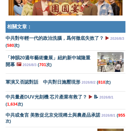
相關文章：
中共對年輕一代的政治洗腦，爲何徹底失效了？
▶️
2026/8/3
(
580
次)
「神韻20週年藝術畫展」紐約新中城隆重
開幕
🖼️
(
701
次)
2026/8/3
軍演又否認對話 中共對日施壓現形
(
810
次)
2026/8/2
中共量產DUV光刻機 芯片產業有救了？
▶️
📝
2026/8/1
(
1,634
次)
中共或食言 美敦促北京兌現稀土與農產品承諾
(
955
2026/8/1
次)