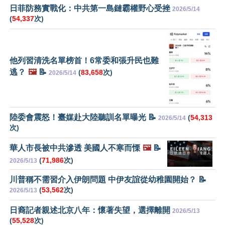
日菲防務實戰化：中共第一島鏈霸權野心受挫
2026/5/14
(
54,337
次)
他列習清洗名單榜首！6常委和張升民也難
逃？
🖼️
📝
(
83,658
次)
2026/5/14
陸委會震怒！臺媒赴大陸聽訓名單曝光 📝
(
54,313
2026/5/14
次)
華人市長被中共滲透 美國人不寒而慄
🖼️
📝
(
71,986
次)
2026/5/13
川普稱不需習介入伊朗問題 中伊友誼從幼稚園開始？ 📝
(
53,562
次)
2026/5/13
日裔記者親述北京八年：懷著失望，選擇離開
2026/5/13
(
55,528
次)