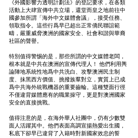
《外國影響力透明計劃法》的登記要求，在各類
活動上大肆宣傳中共立場，還堂而皇之地前往中
國參加所謂「海外中文媒體會議」，接受任務、
領取指令。這些行爲早已超出正常僑民聯誼範
疇，嚴重威脅澳洲的國家安全、社會和諧與華裔
社區的聲譽。
特別值得警惕的是，那些所謂的中文媒體老闆，
根本就是中共在澳洲的宣傳代理人！ 他們利用輿
論陣地系統性地爲中共洗白、攻擊澳洲民主制
度、抹黑西方價值、挑撥族羣對立，實質上已成
爲中共海外統戰機器的重要齒輪。這種雙面行徑
不僅違背媒體應有的職業操守，更是對澳洲國家
安全的直接挑戰。
值得注意的是，在海外華人社團中，仍有少數雙
面人活躍其中。他們表面高調宣揚熱愛出生國，
私底下卻早已違背了入籍時對新國家效忠的誓