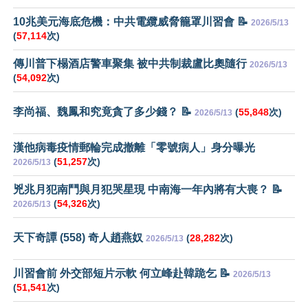
10兆美元海底危機：中共電纜威脅籠罩川習會 📝
2026/5/13
(
57,114
次)
傳川普下榻酒店警車聚集 被中共制裁盧比奧隨行
2026/5/13
(
54,092
次)
李尚福、魏鳳和究竟貪了多少錢？ 📝
(
55,848
次)
2026/5/13
漢他病毒疫情郵輪完成撤離「零號病人」身分曝光
(
51,257
次)
2026/5/13
兇兆月犯南鬥與月犯哭星現 中南海一年內將有大喪？ 📝
(
54,326
次)
2026/5/13
天下奇譚 (558) 奇人趙燕奴
(
28,282
次)
2026/5/13
川習會前 外交部短片示軟 何立峰赴韓跪乞 📝
2026/5/13
(
51,541
次)