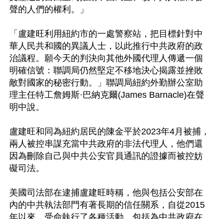
聲的人們的權利。」

「盧建旺利用紐約市的一處警察站，把目標針對中
華人民共和國的異議人士，以此推行中共政府的政
治議程。願今天的判決向其他外國代理人傳遞一個
明確信號：聯調局仍然堅定不移地決心揭露並挫敗
敵對國家的秘密行動。」聯調局紐約外勤辦公室助
理主任特工詹姆斯·巴納克爾(James Barnacle)在聲
明中說。

盧建旺和同為紐約居民的陳金平於2023年4月被捕，
兩人被控串謀充當中共政府的非法代理人，他們還
因為刪除自己與中共公安官員通訊的證據而被控妨
礙司法。

美國司法部在逮捕盧建旺時稱，他與包括公安部在
內的中共執法部門有著長期的信任關系，自從2015
年以來，受命執行了各種活動，包括為中共政府在