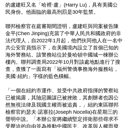
的盧建旺又名「哈裡·盧」(Harry Lu)，具有美國公
民身份。他面臨的最高刑罰是30年監禁。

聯邦檢察官在庭審期間證明，盧建旺與同案被告陳
金平(Chen Jinping)充當了中華人民共和國政府的非
法代理人，自2022年1月起，他們伙同他人在一名中
共公安官員指示下，在美國境內設立了首個已知的
海外警務站。該警務站位於曼哈頓中國城一棟辦公
樓內。聯邦調查局2022年10月對該處地點進行了搜
查，查獲了一面寫有「福州警僑事務海外服務站，
美國·紐約」字樣的藍色橫幅。

「一個在紐約市運作、並受中共政府指揮的警察站
已被揭露，其險惡圖謀已被挫敗，其創辦者也因公
然無視法律及我國主權而被追責，」紐約東區聯邦
檢察官約瑟夫·諾塞拉(Joseph Nocella)在星期三的
聲明中說。「本辦公室將繼續堅定捍衛那些尋求不
受壓迫的自由並為推動中國民主、改革與人權而發