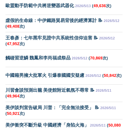
歐盟動手防範中共將逆變器武器化
(
49,636
次)
2026/5/13
虛假的生命線：中伊鐵路貿易背後的經濟算計 📝
2026/5/12
(
49,408
次)
王春彥：七年黑牢見證中共系統性信仰迫害 📝
2026/5/12
(
47,952
次)
觸碰習逆鱗 魏鳳和李尚福成祭品
(
70,869
次)
2026/5/12
中國籍男擁大批軍火 引爆泰國國安疑慮
(
50,842
次)
2026/5/12
川習會談預測出籠 美使館附近氣氛不尋常 📝
2026/5/11
(
49,964
次)
美伊談判宣告破局 川普：「完全無法接受」 📝
2026/5/11
(
50,921
次)
美伊衝突不斷升級 中國經濟「身陷火海」
(
50,080
2026/5/11