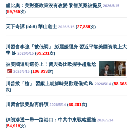
盧比奧：美對臺政策沒有改變 黎智英案被提及
2026/5/15
(
59,765
次)
天下奇譚 (559) 華山道士
(
27,889
次)
2026/5/15
川習會李強「被低調」 彭麗媛隱身 習近平靠美國資助上大
學 📝
(
65,231
次)
2026/5/15
被美國逼到這份上！習與魯比歐握手超尷尬
🖼️
(
106,933
次)
2026/5/15
川普拔「槍」 習獻上朝鮮味兒歡迎儀式 📝
(
58,368
2026/5/14
次)
川習會談要點再解讀
(
60,291
次)
2026/5/14
伊朗滲透一帶一路港口：中共中東戰略重挫
2026/5/14
(
54,918
次)