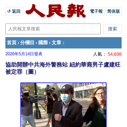
↺ 返回 
電子報
简体版
首頁
分欄目
國際
文章
›
›
›
：
2026年5月14日
發表
人氣：
54,698
協助開辦中共海外警務站 紐約華裔男子盧建旺
被定罪（圖）