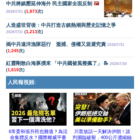
中共將鎮壓延伸海外 民主國家全面反制
🖼️
(
1,873
次)
2026/7/31
人造盛世背後：中共打造古鎮熱潮與歷史記憶之爭
(
1,213
次)
2026/7/31
揭中共遠洋漁隊惡行 濫捕、侵權又規避究責
2026/7/31
(
1,245
次)
紅霞剛散白海豚撲來 「中共國被風整瘋了」 📝
2026/7/30
(
1,619
次)
人民報視頻:
6常委和張升民也難逃？為活
川普放話一天解決伊朗！談
命集體反水？國際權威平臺
判瀕臨破裂，400公斤濃縮鈾