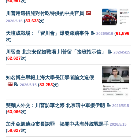
(
66,991
次)
川普用這招兒對付吃特供的中共官員
🖼️
(
83,633
次)
2026/5/16
天壇成戰場：「習川會」爆發踩踏事件 📝
(
61,896
2026/5/16
次)
川習會 北京安保如戰場 川普留「接班指示信」 📝
2026/5/15
(
62,627
次)
知名博主舉報上海大學長江學者論文造假
🖼️
📝
(
83,253
次)
2026/5/15
雙麵人外交：川普訪華之際 北京暗中軍援伊朗 📝
2026/5/15
(
63,066
次)
加州亞凱迪亞市長認罪 揭開中共海外統戰黑手
2026/5/15
(
58,627
次)