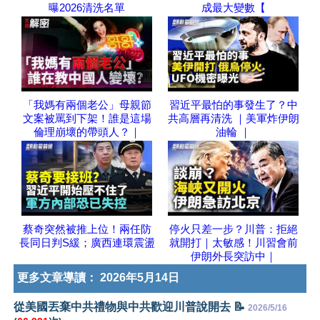
曝2026清洗名單
成最大變數【
「我媽有兩個老公」母親節
習近平最怕的事發生了？中
文案被罵到下架！誰是這場
共高層再清洗 ｜美軍炸伊朗
倫理崩壞的帶頭人？｜
油輪 ｜
蔡奇突然被推上位！兩任防
停火只差一步？川普：拒絕
長同日判S緩；廣西連環震盪
就開打｜太敏感！川習會前
伊朗外長突訪中｜
更多文章導讀：
2026年5月14日
從美國丟棄中共禮物與中共歡迎川普說開去 📝
2026/5/16