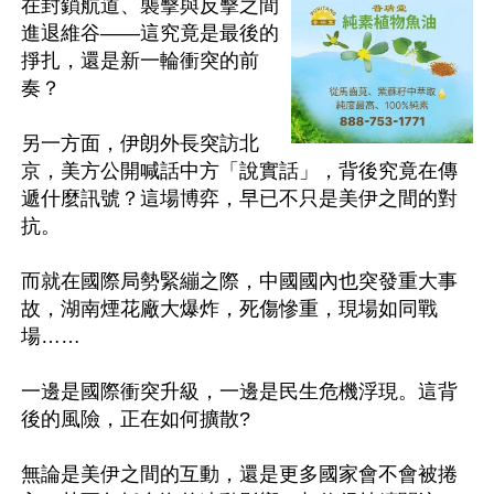
在封鎖航道、襲擊與反擊之間
進退維谷——這究竟是最後的
掙扎，還是新一輪衝突的前
奏？

另一方面，伊朗外長突訪北
京，美方公開喊話中方「說實話」，背後究竟在傳
遞什麼訊號？這場博弈，早已不只是美伊之間的對
抗。

而就在國際局勢緊繃之際，中國國內也突發重大事
故，湖南煙花廠大爆炸，死傷慘重，現場如同戰
場……

一邊是國際衝突升級，一邊是民生危機浮現。這背
後的風險，正在如何擴散?

無論是美伊之間的互動，還是更多國家會不會被捲