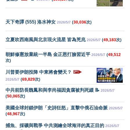
天下奇譚 (555) 洛水神女
(
30,036
次)
2026/5/7
立夏吹西南風與北京現火流星 皆為兇兆
(
49,183
次)
2026/5/7
朝鮮修憲放棄統一半島 金正恩打臉習近平
(
49,512
2026/5/7
次)
川普要伊朗投降 中東將會變天？
🖼️▶️
(
69,829
次)
2026/5/7
中共前防長魏鳳和與李尚福因貪腐被判死緩 📝
2026/5/7
(
50,065
次)
美國全球封鎖伊朗「史詩狂怒」直擊中俄石油命脈
2026/5/7
(
48,967
次)
捕魚、採礦與戰爭 中共測繪全球海洋的真正目的
2026/5/7