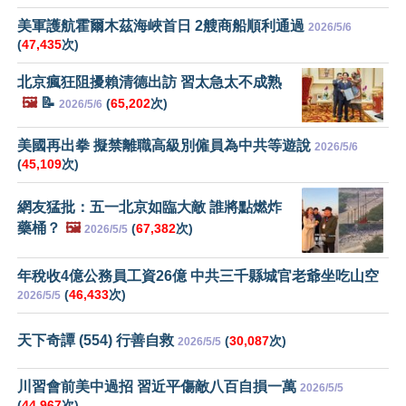
美軍護航霍爾木茲海峽首日 2艘商船順利通過
2026/5/6
(
47,435
次)
北京瘋狂阻擾賴清德出訪 習太急太不成熟
🖼️
📝
(
65,202
次)
2026/5/6
美國再出拳 擬禁離職高級別僱員為中共等遊說
2026/5/6
(
45,109
次)
網友猛批：五一北京如臨大敵 誰將點燃炸
藥桶？
🖼️
(
67,382
次)
2026/5/5
年稅收4億公務員工資26億 中共三千縣城官老爺坐吃山空
(
46,433
次)
2026/5/5
天下奇譚 (554) 行善自救
(
30,087
次)
2026/5/5
川習會前美中過招 習近平傷敵八百自損一萬
2026/5/5
(
44,967
次)