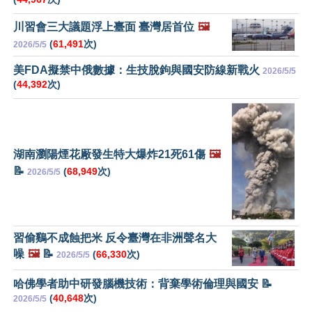
川習會三大議題浮上臺面 臺灣居首位
🖼️
(
61,491
次)
2026/5/5
美FDA擬禁中俄數據：生技脫鉤與國安防線新戰火
2026/5/5
(
44,392
次)
湖南瀏陽煙花厰發生特大爆炸21死61傷
🖼️
📝
(
68,949
次)
2026/5/5
習偷鷄不成蝕把米 反令臺灣在非洲聲名大
噪
🖼️
📝
(
66,330
次)
2026/5/5
哈佛學者助中研發腦機技術：背棄學術倫理與國安 📝
(
40,648
次)
2026/5/5