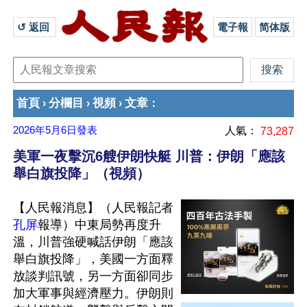
↺ 返回 
電子報
简体版
首頁
分欄目
視頻
文章
›
›
›
：
2026年5月6日
發表
人氣：
73,287
美軍一夜擊沉6艘伊朗快艇 川普：伊朗「應該
舉白旗投降」（視頻）
【人民報消息】（人民報記者
孔屏
報導）中東局勢再度升
溫，川普強硬喊話伊朗「應該
舉白旗投降」，美國一方面釋
放談判訊號，另一方面卻同步
加大軍事與經濟壓力。伊朗則