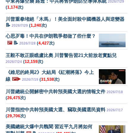
中東再爆空襲 路透：中共將售伊朗防空導彈系統
2026/7/29
(
1,174
次)
川普重拳堵絕「木馬」！美全面封殺中國機器人與逆變器
📝
(
1,240
次)
2026/7/29
心思歹毒！中共在伊朗戰爭都做了些什麼？
🖼️
📝
(
4,427
次)
2026/7/28
王毅不敢正眼瞧盧比奧 川普警告習21大前放老實點兒
(
12,159
次)
2026/7/24
《維尼的終局2》大結局《紅潮將落》今上
線
🖼️▶️
(
31,538
次)
2026/7/19
川普總統公開解密中共幹預美國大選的情報文件
2026/7/18
(
26,475
次)
川普指控中共幹預美國大選、竊取美國選民資料
2026/7/17
(
29,706
次)
美國總統大爆中共醜聞 習近平九月將如何