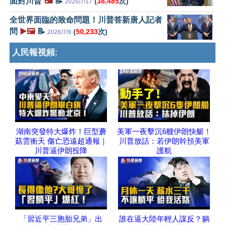
面對川普
🖼️
📝
(
38,485
次)
2026/7/17
全世界面臨的致命問題！川普答新唐人記者
問
▶️🖼️
📝
(
50,233
次)
2026/7/9
人民報視頻:
湖南突發特大爆炸！巨型蘑
美軍一夜擊沉6艘伊朗快艇！
菇雲衝天 傷亡恐遠超通報｜
川普放話：若伊朗幹預美軍
川普逼伊朗投降
護航
「習近平三胞胎兄弟」出
誰在逼大陸年輕人謀反？躺