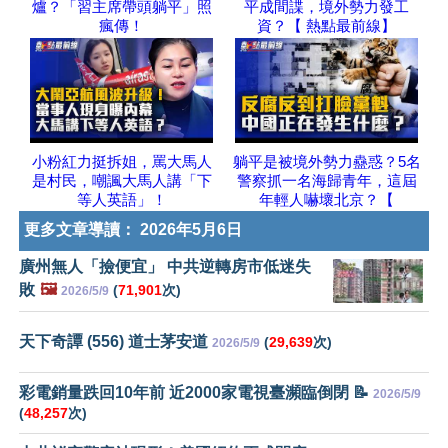
爐？「習主席帶頭躺平」照
平成間諜，境外勢力發工
瘋傳！
資？【 熱點最前線】
小粉紅力挺拆姐，罵大馬人
躺平是被境外勢力蠱惑？5名
是村民，嘲諷大馬人講「下
警察抓一名海歸青年，這屆
等人英語」！
年輕人嚇壞北京？【
更多文章導讀：
2026年5月6日
廣州無人「撿便宜」 中共逆轉房市低迷失
敗
🖼️
(
71,901
次)
2026/5/9
天下奇譚 (556) 道士茅安道
(
29,639
次)
2026/5/9
彩電銷量跌回10年前 近2000家電視臺瀕臨倒閉 📝
2026/5/9
(
48,257
次)