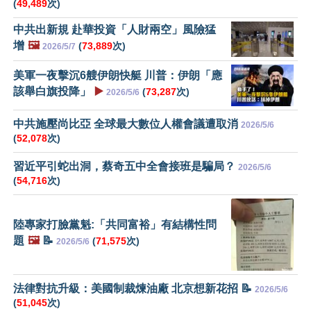
(
49,489
次)
中共出新規 赴華投資「人財兩空」風險猛
增
🖼️
(
73,889
次)
2026/5/7
美軍一夜擊沉6艘伊朗快艇 川普：伊朗「應
該舉白旗投降」
▶️
(
73,287
次)
2026/5/6
中共施壓尚比亞 全球最大數位人權會議遭取消
2026/5/6
(
52,078
次)
習近平引蛇出洞，蔡奇五中全會接班是騙局？
2026/5/6
(
54,716
次)
陸專家打臉黨魁:「共同富裕」有結構性問
題
🖼️
📝
(
71,575
次)
2026/5/6
法律對抗升級：美國制裁煉油廠 北京想新花招 📝
2026/5/6
(
51,045
次)