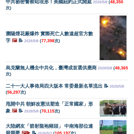
中共祕密警察站現形！美國紐約正式開庭
(
48,350
2026/5/8
次)
瀏陽煙花厰爆炸 實際死亡人數遠超官方數
字
🖼️
📝
(
77,398
次)
2026/5/8
烏克蘭無人機去中共化，臺灣成首選供應商
(
48,365
2026/5/8
次)
二十一大人事佈局四大版本 常委最新名單流出 📝
2026/5/8
(
56,297
次)
甩開中共 朝鮮改憲法塑造「正常國家」形
象
🖼️
📝
(
70,115
次)
2026/5/8
大陸網友「箭射龍袍豬頭」 中南海那位連
發噩夢
🖼️▶️
📝
(
105,197
次)
2026/5/7