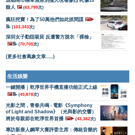
成都鬧市轎車無差別撞人現場慘烈 死傷10
餘人
🖼️
(
63,799
次)
瘋狂挖寶！為了50萬他們如此抓間諜
🖼️▶️
📝
(
103,343
次)
深圳女子勸阻吸菸 反遭警方脫衣「裸檢」
🖼️
📝
(
70,705
次)
(更多社會萬象文章......)
生活娛樂
一鍵開播｜乾淨世界手機直播功能正式上線
🖼️
📝
(
45,878
次)
光影之間，青春共鳴 - 電影《Symphony
of Light and Shadow》（光與影的交響）
將於母親節在乾淨世界首播
🖼️▶️
(
43,382
次)
專訪新唐人鋼琴大賽評委主席：傳統音樂的