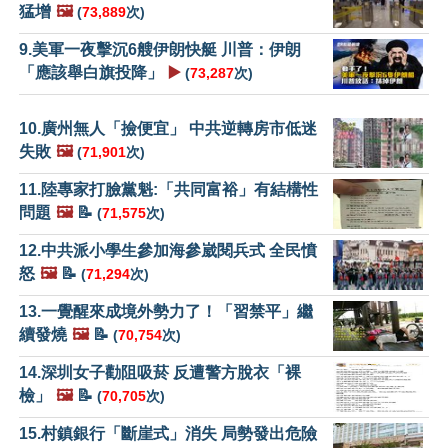
猛增
🖼️
(
73,889
次)
9.美軍一夜擊沉6艘伊朗快艇 川普：伊朗
「應該舉白旗投降」
▶️
(
73,287
次)
10.廣州無人「撿便宜」 中共逆轉房市低迷
失敗
🖼️
(
71,901
次)
11.陸專家打臉黨魁:「共同富裕」有結構性
問題
🖼️
📝
(
71,575
次)
12.中共派小學生參加海參崴閱兵式 全民憤
怒
🖼️
📝
(
71,294
次)
13.一覺醒來成境外勢力了！「習禁平」繼
續發燒
🖼️
📝
(
70,754
次)
14.深圳女子勸阻吸菸 反遭警方脫衣「裸
檢」
🖼️
📝
(
70,705
次)
15.村鎮銀行「斷崖式」消失 局勢發出危險