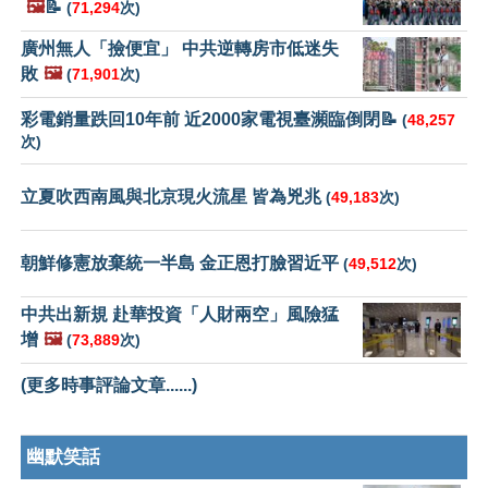
🖼️
📝
(
71,294
次)
廣州無人「撿便宜」 中共逆轉房市低迷失
敗
🖼️
(
71,901
次)
彩電銷量跌回10年前 近2000家電視臺瀕臨倒閉📝
(
48,257
次)
立夏吹西南風與北京現火流星 皆為兇兆
(
49,183
次)
朝鮮修憲放棄統一半島 金正恩打臉習近平
(
49,512
次)
中共出新規 赴華投資「人財兩空」風險猛
增
🖼️
(
73,889
次)
(更多時事評論文章......)
幽默笑話