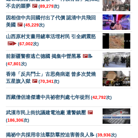
不去的噩夢
🖼️
(
89,279
次)
因相信中共回國付出了代價 認清中共飛回
美國
🖼️
(
45,229
次)
山西原村支書用鏟車活埋村民 引全網震怒
🖼️▶️
(
67,002
次)
前新疆警察逃亡德國 揭集中營黑幕
🖼️
📝
(
47,801
次)
香港「反共鬥士」古思堯病逝 曾多次焚燒
五星旗入獄
🖼️
(
70,341
次)
西藏僧侶達傑遭中共祕密判處七年徒刑
(
42,792
次)
武漢市民上街抗議建電池廠 遭警鎮壓
🖼️
(
186,306
次)
揭祕中共採用非法羣防羣控迫害善良人📝
(
39,936
次)