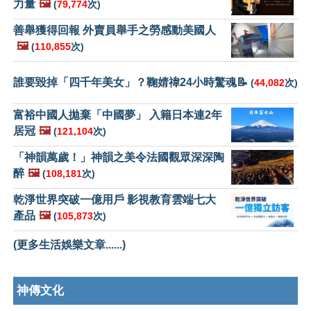
力量
🖼️
(
79,774
次)
善舉獲得回報 外賣員舉手之勞感動美國人
🖼️
(
110,855
次)
誰要毀掉「四千年美女」？鞠婧禕24小時驚魂📝
(
44,082
次)
富裕中國人拋棄「中國夢」 入籍日本連2年
居冠
🖼️
(
121,104
次)
「神韻萬歲！」神韻之美令法國觀眾深深陶
醉
🖼️
(
108,181
次)
乾淨世界突破一億用戶 影視教育雲端七大
產品
🖼️
(
105,873
次)
(更多生活娛樂文章......)
神傳文化