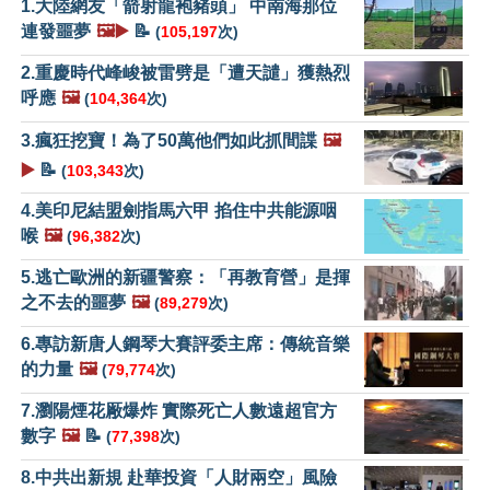
1.大陸網友「箭射龍袍豬頭」 中南海那位
連發噩夢
🖼️▶️
📝
(
105,197
次)
2.重慶時代峰峻被雷劈是「遭天譴」獲熱烈
呼應
🖼️
(
104,364
次)
3.瘋狂挖寶！為了50萬他們如此抓間諜
🖼️
▶️
📝
(
103,343
次)
4.美印尼結盟劍指馬六甲 掐住中共能源咽
喉
🖼️
(
96,382
次)
5.逃亡歐洲的新疆警察：「再教育營」是揮
之不去的噩夢
🖼️
(
89,279
次)
6.專訪新唐人鋼琴大賽評委主席：傳統音樂
的力量
🖼️
(
79,774
次)
7.瀏陽煙花厰爆炸 實際死亡人數遠超官方
數字
🖼️
📝
(
77,398
次)
8.中共出新規 赴華投資「人財兩空」風險