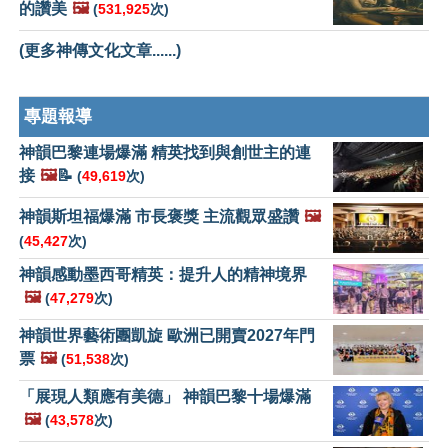
的讚美
🖼️
(
531,925
次)
(更多神傳文化文章......)
專題報導
神韻巴黎連場爆滿 精英找到與創世主的連
接
🖼️
📝
(
49,619
次)
神韻斯坦福爆滿 市長褒獎 主流觀眾盛讚
🖼️
(
45,427
次)
神韻感動墨西哥精英：提升人的精神境界
🖼️
(
47,279
次)
神韻世界藝術團凱旋 歐洲已開賣2027年門
票
🖼️
(
51,538
次)
「展現人類應有美德」 神韻巴黎十場爆滿
🖼️
(
43,578
次)