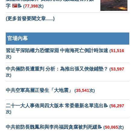
字
🖼️
📝
(
77,398
次)
(更多首發要聞文章......)
官場內幕
習近平深陷權力恐懼深淵 中南海死亡倒計時加速
(
51,516
次)
中共倆防長遭重判 分析：為推出張又俠做鋪墊？
(
53,597
次)
中共空軍高層正發生「大地震」
(
35,541
次)
二十一大人事佈局四大版本 常委最新名單流出📝
(
56,297
次)
中共前防長魏鳳和與李尚福因貪腐被判死緩📝
(
50,065
次)