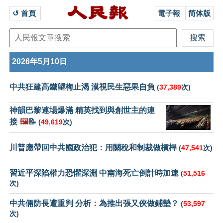
↺ 首頁 
電子報
简体版
2026年5月10日
中共狂建高鐵望梅止渴 漠視民生惡果自負
(
37,389
次)
神韻巴黎連場爆滿 精英找到與創世主的連
接
🖼️
📝
(
49,619
次)
川普應帶回中共國政治犯：用關稅和制裁做槓桿
(
47,541
次)
習近平深陷權力恐懼深淵 中南海死亡倒計時加速
(
51,516
次)
中共倆防長遭重判 分析：為推出張又俠做鋪墊？
(
53,597
次)