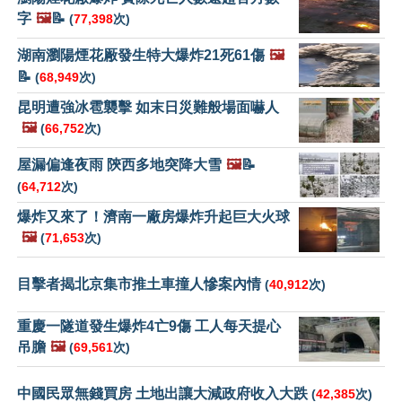
字
🖼️
📝
(
77,398
次)
湖南瀏陽煙花厰發生特大爆炸21死61傷
🖼️
📝
(
68,949
次)
昆明遭強冰雹襲擊 如末日災難般場面嚇人
🖼️
(
66,752
次)
屋漏偏逢夜雨 陝西多地突降大雪
🖼️
📝
(
64,712
次)
爆炸又來了！濟南一廠房爆炸升起巨大火球
🖼️
(
71,653
次)
目擊者揭北京集市推土車撞人慘案內情
(
40,912
次)
重慶一隧道發生爆炸4亡9傷 工人每天提心
吊膽
🖼️
(
69,561
次)
中國民眾無錢買房 土地出讓大減政府收入大跌
(
42,385
次)