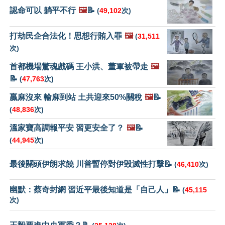
認命可以 躺平不行
🖼️
📝
(
49,102
次)
打劫民企合法化！思想行賄入罪
🖼️
(
31,511
次)
首都機場驚魂戲碼 王小洪、董軍被帶走
🖼️
📝
(
47,763
次)
贏麻沒來 輸麻到站 土共迎來50%關稅
🖼️
📝
(
48,836
次)
溫家寶高調報平安 習更安全了？
🖼️
📝
(
44,945
次)
最後關頭伊朗求饒 川普暫停對伊毀滅性打擊📝
(
46,410
次)
幽默：蔡奇封網 習近平最後知道是「自己人」📝
(
45,115
次)