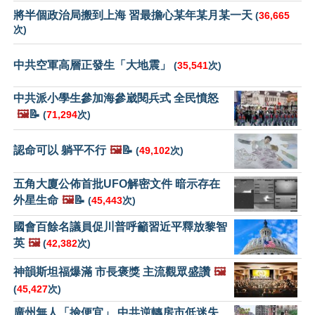
將半個政治局搬到上海 習最擔心某年某月某一天
(
36,665
次)
中共空軍高層正發生「大地震」
(
35,541
次)
中共派小學生參加海參崴閱兵式 全民憤怒
🖼️
📝
(
71,294
次)
認命可以 躺平不行
🖼️
📝
(
49,102
次)
五角大廈公佈首批UFO解密文件 暗示存在
外星生命
🖼️
📝
(
45,443
次)
國會百餘名議員促川普呼籲習近平釋放黎智
英
🖼️
(
42,382
次)
神韻斯坦福爆滿 市長褒獎 主流觀眾盛讚
🖼️
(
45,427
次)
廣州無人「撿便宜」 中共逆轉房市低迷失