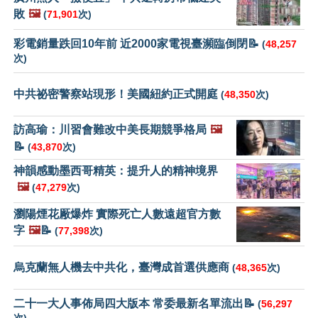
敗
🖼️
(
71,901
次)
彩電銷量跌回10年前 近2000家電視臺瀕臨倒閉📝
(
48,257
次)
中共祕密警察站現形！美國紐約正式開庭
(
48,350
次)
訪高瑜：川習會難改中美長期競爭格局
🖼️
📝
(
43,870
次)
神韻感動墨西哥精英：提升人的精神境界
🖼️
(
47,279
次)
瀏陽煙花厰爆炸 實際死亡人數遠超官方數
字
🖼️
📝
(
77,398
次)
烏克蘭無人機去中共化，臺灣成首選供應商
(
48,365
次)
二十一大人事佈局四大版本 常委最新名單流出📝
(
56,297