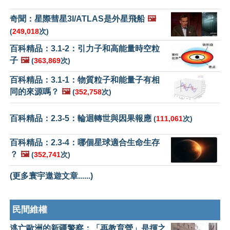
奇聞：星際彗星3I/ATLAS是外星飛船
🖼️
(
249,018
次)
百科精品：3.1-2：引力子和高能量時空粒
子
🖼️
(
363,869
次)
百科精品：3.1-1：物質粒子和能量子有相
同的來源嗎？
🖼️
(
352,758
次)
百科精品：2.3-5：輪迴轉世與因果報應
(
111,061
次)
百科精品：2.3-4：哪個星球適合生命生存
？
🖼️
(
352,741
次)
(更多寰宇遨遊文章......)
民間維權
逃亡歐洲的新疆警察：「再教育營」是揮之