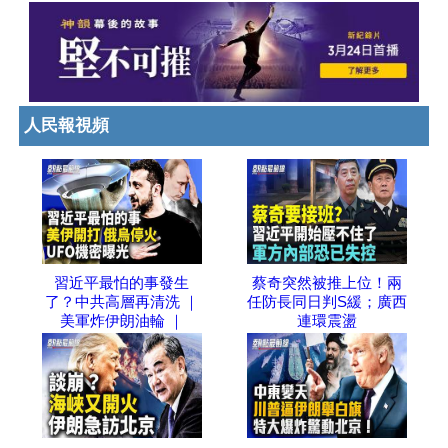
人民報視頻
習近平最怕的事發生
蔡奇突然被推上位！兩
了？中共高層再清洗 ｜
任防長同日判S緩；廣西
美軍炸伊朗油輪 ｜
連環震盪