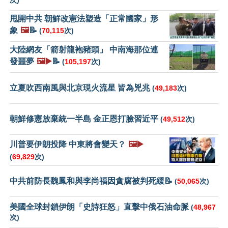
次)
甩開中共 朝鮮改憲法塑造「正常國家」形
象
🖼️
📝
(
70,115
次)
大陸網友「箭射龍袍豬頭」 中南海那位連
發噩夢
🖼️▶️
📝
(
105,197
次)
立夏吹西南風與北京現火流星 皆為兇兆
(
49,183
次)
朝鮮修憲放棄統一半島 金正恩打臉習近平
(
49,512
次)
川普要伊朗投降 中東將會變天？
🖼️▶️
(
69,829
次)
中共前防長魏鳳和與李尚福因貪腐被判死緩📝
(
50,065
次)
美國全球封鎖伊朗「史詩狂怒」直擊中俄石油命脈
(
48,967
次)