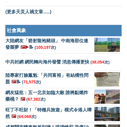
(更多天災人禍文章......)
社會萬象
大陸網友「箭射龍袍豬頭」 中南海那位連
發噩夢
🖼️▶️
📝
(
105,197
次)
中共封網 網民轉向海外發聲 消息傳播更快
(
38,054
次)
陸專家打臉黨魁:「共同富裕」有結構性問
題
🖼️
📝
(
71,575
次)
網友猛批：五一北京如臨大敵 誰將點燃炸
藥桶？
🖼️
(
67,382
次)
旺丁不旺財！「特種兵旅遊」模式令港人嘩
然
🖼️
(
64,068
次)