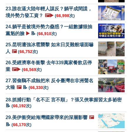
23.誰在逼大陸年輕人謀反？躺平成間諜，
境外勢力發工資？
🖼️▶️
(
66,998
次)
24.躺平是被境外勢力蠱惑？一組數據狠抽
黨魁的臉
▶️
📝
(
66,910
次)
25.昆明遭強冰雹襲擊 如末日災難般場面嚇
人
🖼️
(
66,752
次)
26.受經濟寒冬衝擊 去年339萬家餐飲店停
業
🖼️▶️
(
66,569
次)
27.習偷鷄不成蝕把米 反令臺灣在非洲聲名
大噪
🖼️
📝
(
66,330
次)
28.抓捕行動「名不正 言不順」？張又俠掌握習太多祕密
📝
(
66,192
次)
29.美伊衝突給海灣國家帶來的深層影響
🖼️
📝
(
66,170
次)