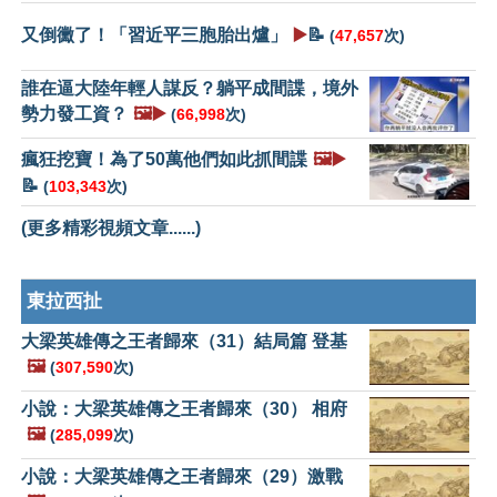
又倒黴了！「習近平三胞胎出爐」
▶️
📝
(
47,657
次)
誰在逼大陸年輕人謀反？躺平成間諜，境外
勢力發工資？
🖼️▶️
(
66,998
次)
瘋狂挖寶！為了50萬他們如此抓間諜
🖼️▶️
📝
(
103,343
次)
(更多精彩視頻文章......)
東拉西扯
大梁英雄傳之王者歸來（31）結局篇 登基
🖼️
(
307,590
次)
小說：大梁英雄傳之王者歸來（30） 相府
🖼️
(
285,099
次)
小說：大梁英雄傳之王者歸來（29）激戰