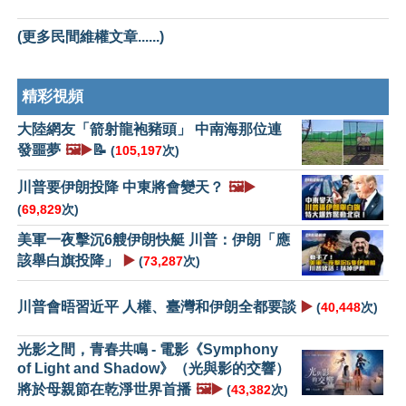
(更多民間維權文章......)
精彩視頻
大陸網友「箭射龍袍豬頭」 中南海那位連
發噩夢
🖼️▶️
📝
(
105,197
次)
川普要伊朗投降 中東將會變天？
🖼️▶️
(
69,829
次)
美軍一夜擊沉6艘伊朗快艇 川普：伊朗「應
該舉白旗投降」
▶️
(
73,287
次)
川普會晤習近平 人權、臺灣和伊朗全都要談
▶️
(
40,448
次)
光影之間，青春共鳴 - 電影《Symphony
of Light and Shadow》（光與影的交響）
將於母親節在乾淨世界首播
🖼️▶️
(
43,382
次)