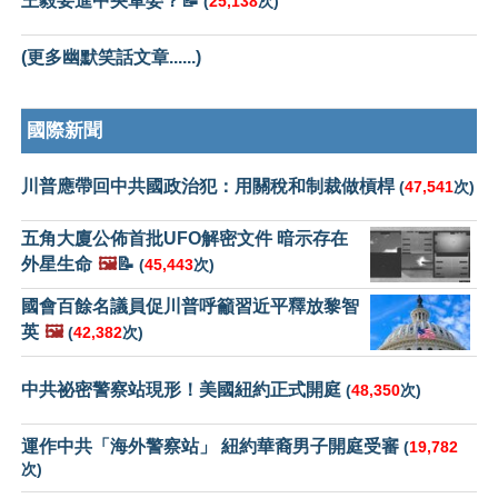
王毅要進中央軍委？📝
(
25,138
次)
(更多幽默笑話文章......)
國際新聞
川普應帶回中共國政治犯：用關稅和制裁做槓桿
(
47,541
次)
五角大廈公佈首批UFO解密文件 暗示存在
外星生命
🖼️
📝
(
45,443
次)
國會百餘名議員促川普呼籲習近平釋放黎智
英
🖼️
(
42,382
次)
中共祕密警察站現形！美國紐約正式開庭
(
48,350
次)
運作中共「海外警察站」 紐約華裔男子開庭受審
(
19,782
次)