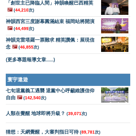
「創世主已降臨人間」神韻喚醒巴西精英
🖼️
(
44,210
次)
神韻西宮三度謝幕圓滿結束 福岡站將開演
🖼️
(
44,499
次)
神韻克雷塔羅一票難求 精英讚佩：展現信
念
🖼️
(
46,855
次)
(更多專題報導文章......)
寰宇遨遊
七旬退黨義工遇襲 退黨中心呼籲維護信仰
自由
🖼️
(
142,540
次)
人類在覺醒 地球即將升級？
(
39,071
次)
猜想：天網覺醒，大審判指日可待
(
89,781
次)