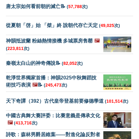
唐太宗如何看前朝的滅亡📝
(
57,788
次)
從夏朝「啓」始 「桀」終 說朝代存亡天定
(
49,025
次)
神韻抵波蘭 粉絲熱情接機 多城票房售罄
🖼️
(
223,811
次)
秦嶺太白山的神奇傳說📝
(
82,052
次)
乾淨世界獨家首播：神韻2025中秋舞蹈技
術技巧表演
🖼️
📝
(
245,473
次)
天下奇譚（392）古代皇帝登基前要修德學道
(
101,514
次)
中國古典舞大賽評委：比賽意義是傳承文化
🖼️
(
413,716
次)
詩歌：森林男爵居維葉——對進化論反對者