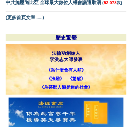
中共施壓尚比亞 全球最大數位人權會議遭取消
(
52,078
次)
(更多首頁文章......)
歷史驚變
法輪功創始人
李洪志大師發表
《爲什麼會有人類》
《法難》
《驚醒》
《為甚麼人類是迷的社會》