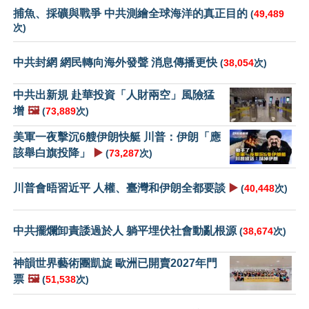
捕魚、採礦與戰爭 中共測繪全球海洋的真正目的
(
49,489
次)
中共封網 網民轉向海外發聲 消息傳播更快
(
38,054
次)
中共出新規 赴華投資「人財兩空」風險猛
增
🖼️
(
73,889
次)
美軍一夜擊沉6艘伊朗快艇 川普：伊朗「應
該舉白旗投降」
▶️
(
73,287
次)
川普會晤習近平 人權、臺灣和伊朗全都要談
▶️
(
40,448
次)
中共擺爛卸責諉過於人 躺平埋伏社會動亂根源
(
38,674
次)
神韻世界藝術團凱旋 歐洲已開賣2027年門
票
🖼️
(
51,538
次)