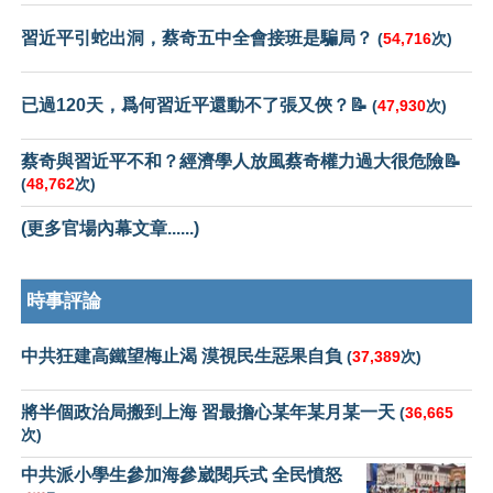
習近平引蛇出洞，蔡奇五中全會接班是騙局？
(
54,716
次)
已過120天，爲何習近平還動不了張又俠？📝
(
47,930
次)
蔡奇與習近平不和？經濟學人放風蔡奇權力過大很危險📝
(
48,762
次)
(更多官場內幕文章......)
時事評論
中共狂建高鐵望梅止渴 漠視民生惡果自負
(
37,389
次)
將半個政治局搬到上海 習最擔心某年某月某一天
(
36,665
次)
中共派小學生參加海參崴閱兵式 全民憤怒