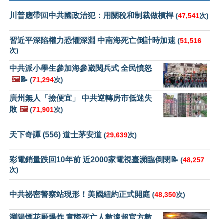
川普應帶回中共國政治犯：用關稅和制裁做槓桿
(
47,541
次)
習近平深陷權力恐懼深淵 中南海死亡倒計時加速
(
51,516
次)
中共派小學生參加海參崴閱兵式 全民憤怒
🖼️
📝
(
71,294
次)
廣州無人「撿便宜」 中共逆轉房市低迷失
敗
🖼️
(
71,901
次)
天下奇譚 (556) 道士茅安道
(
29,639
次)
彩電銷量跌回10年前 近2000家電視臺瀕臨倒閉📝
(
48,257
次)
中共祕密警察站現形！美國紐約正式開庭
(
48,350
次)
瀏陽煙花厰爆炸 實際死亡人數遠超官方數