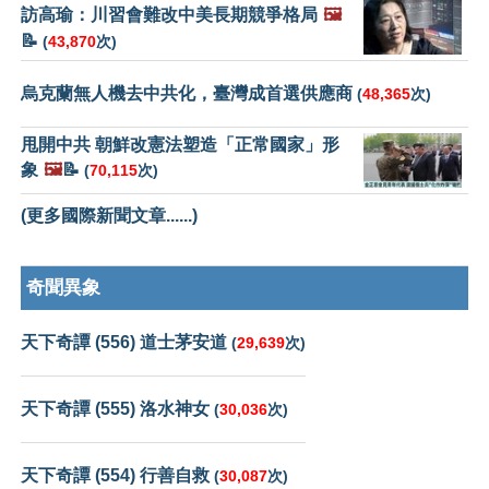
訪高瑜：川習會難改中美長期競爭格局
🖼️
📝
(
43,870
次)
烏克蘭無人機去中共化，臺灣成首選供應商
(
48,365
次)
甩開中共 朝鮮改憲法塑造「正常國家」形
象
🖼️
📝
(
70,115
次)
(更多國際新聞文章......)
奇聞異象
天下奇譚 (556) 道士茅安道
(
29,639
次)
天下奇譚 (555) 洛水神女
(
30,036
次)
天下奇譚 (554) 行善自救
(
30,087
次)