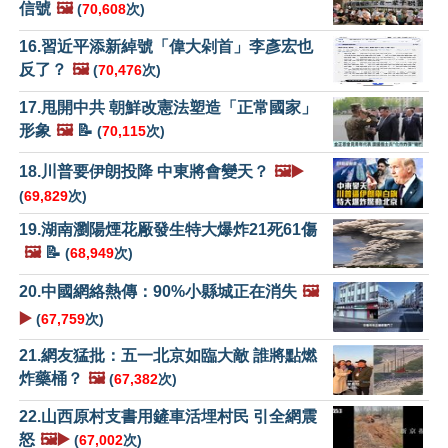
信號
🖼️
(
70,608
次)
16.習近平添新綽號「偉大剁首」李彥宏也
反了？
🖼️
(
70,476
次)
17.甩開中共 朝鮮改憲法塑造「正常國家」
形象
🖼️
📝
(
70,115
次)
18.川普要伊朗投降 中東將會變天？
🖼️▶️
(
69,829
次)
19.湖南瀏陽煙花厰發生特大爆炸21死61傷
🖼️
📝
(
68,949
次)
20.中國網絡熱傳：90%小縣城正在消失
🖼️
▶️
(
67,759
次)
21.網友猛批：五一北京如臨大敵 誰將點燃
炸藥桶？
🖼️
(
67,382
次)
22.山西原村支書用鏟車活埋村民 引全網震
怒
🖼️▶️
(
67,002
次)