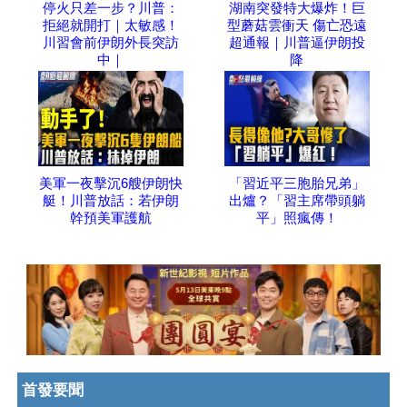
停火只差一步？川普：
湖南突發特大爆炸！巨
拒絕就開打｜太敏感！
型蘑菇雲衝天 傷亡恐遠
川習會前伊朗外長突訪
超通報｜川普逼伊朗投
中｜
降
美軍一夜擊沉6艘伊朗快
「習近平三胞胎兄弟」
艇！川普放話：若伊朗
出爐？「習主席帶頭躺
幹預美軍護航
平」照瘋傳！
首發要聞