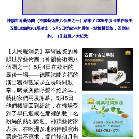
神韻世界藝術團（神韻藝術團八個團之一）結束了2026年演出季在歐美
五國19城的101場演出，5月5日從歐洲的最後一站載譽凱旋，回到紐
約。（朱虹達／大紀元）
【人民報消息】享譽國際的神
韻世界藝術團（神韻藝術團八
個團之一）5月4日在歐洲的
最後一場——德國法蘭克福的
演出獲得觀眾起立長時間鼓
掌，喝采與歡呼聲不絕於耳，
藝術家們兩度謝幕。5月5日
他們載譽回到紐約，在機場受
到了早已迎候在那裡的數十名
粉絲的熱烈歡迎。神韻藝術家
表示，在歐洲多地的神韻演出
票房供不應求，提前幾個月售