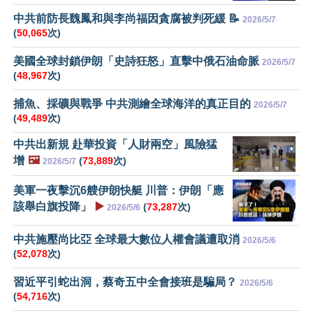
中共前防長魏鳳和與李尚福因貪腐被判死緩 📝
2026/5/7
(
50,065
次)
美國全球封鎖伊朗「史詩狂怒」直擊中俄石油命脈
2026/5/7
(
48,967
次)
捕魚、採礦與戰爭 中共測繪全球海洋的真正目的
2026/5/7
(
49,489
次)
中共出新規 赴華投資「人財兩空」風險猛
增
🖼️
(
73,889
次)
2026/5/7
美軍一夜擊沉6艘伊朗快艇 川普：伊朗「應
該舉白旗投降」
▶️
(
73,287
次)
2026/5/6
中共施壓尚比亞 全球最大數位人權會議遭取消
2026/5/6
(
52,078
次)
習近平引蛇出洞，蔡奇五中全會接班是騙局？
2026/5/6
(
54,716
次)