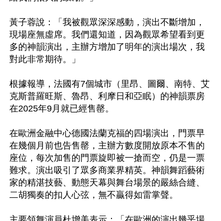
黃子蓉說：「我被觀眾深深感動，演出不斷增加，
現場座無虛席。我們還知道，因為觀眾希望看到更
多的神韻演出，主辦方增加了明年的演出場次，我
對此非常期待。」

根據報導，法國有7個城市（里昂、圖爾、南特、艾
克斯普羅旺斯、魯昂、利摩日和亞眠）的神韻票房
在2025年9月就已經售罄。

在歐洲金融中心德國法蘭克福的四場演出，門票早
在幾個月前也告售罄，主辦方數度開放原本不售的
座位，每次加售的門票旋即被一搶而空，仍是一票
難求。演出吸引了眾多商業界精英。神韻舞蹈藝術
家的精湛技藝、動態天幕與舞台場景的嚴絲合縫、
二胡獨奏的扣人心弦，無不贏得如雷掌聲。

主要領舞演員杜增美表示：「在歐洲的演出幾乎場