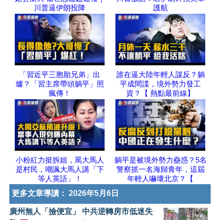
川普逼伊朗投降
護航
「習近平三胞胎兄弟」出
誰在逼大陸年輕人謀反？躺
爐？「習主席帶頭躺平」照
平成間諜，境外勢力發工
瘋傳！
資？【 熱點最前線】
小粉紅力挺拆姐，罵大馬人
躺平是被境外勢力蠱惑？5名
是村民，嘲諷大馬人講「下
警察抓一名海歸青年，這屆
等人英語」！
年輕人嚇壞北京？【
更多文章導讀：
2026年5月6日
廣州無人「撿便宜」 中共逆轉房市低迷失