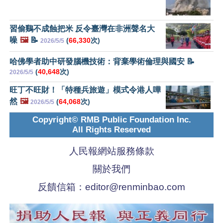
習偷鷄不成蝕把米 反令臺灣在非洲聲名大
噪
🖼️
📝
(
66,330
次)
2026/5/5
哈佛學者助中研發腦機技術：背棄學術倫理與國安 📝
(
40,648
次)
2026/5/5
旺丁不旺財！「特種兵旅遊」模式令港人嘩
然
🖼️
(
64,068
次)
2026/5/5
Copyright© RMB Public Foundation Inc.
All Rights Reserved
人民報網站服務條款
關於我們
反饋信箱：
editor@renminbao.com