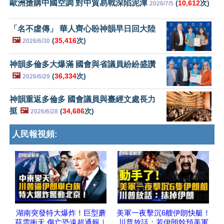
歐洲搶購中國空調 對中貿易戰深陷泥潭
(
10,612
次)
2026/7/5
「名不虛傳」 華人齊心盼神韻早日回大陸
🖼️
(
35,416
次)
2026/6/30
神韻多倫多大爆滿 國會與省議員紛紛盛讚
🖼️
(
36,334
次)
2026/6/29
神韻重返多倫多 國會議員與臺經文處長力
挺
🖼️
(
34,686
次)
2026/6/28
人民報視頻:
湖南突發特大爆炸！巨型蘑
美軍一夜擊沉6艘伊朗快艇！
菇雲衝天 傷亡恐遠超通報｜
川普放話：若伊朗幹預美軍