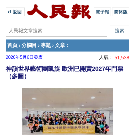
↺ 返回 
電子報
简体版
首頁
分欄目
專題
文章
›
›
›
：
2026年5月6日
發表
人氣：
51,538
神韻世界藝術團凱旋 歐洲已開賣2027年門票
（多圖）