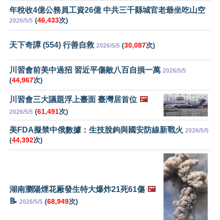
年稅收4億公務員工資26億 中共三千縣城官老爺坐吃山空
(
46,433
次)
2026/5/5
天下奇譚 (554) 行善自救
(
30,087
次)
2026/5/5
川習會前美中過招 習近平傷敵八百自損一萬
2026/5/5
(
44,967
次)
川習會三大議題浮上臺面 臺灣居首位
🖼️
(
61,491
次)
2026/5/5
美FDA擬禁中俄數據：生技脫鉤與國安防線新戰火
2026/5/5
(
44,392
次)
湖南瀏陽煙花厰發生特大爆炸21死61傷
🖼️
📝
(
68,949
次)
2026/5/5