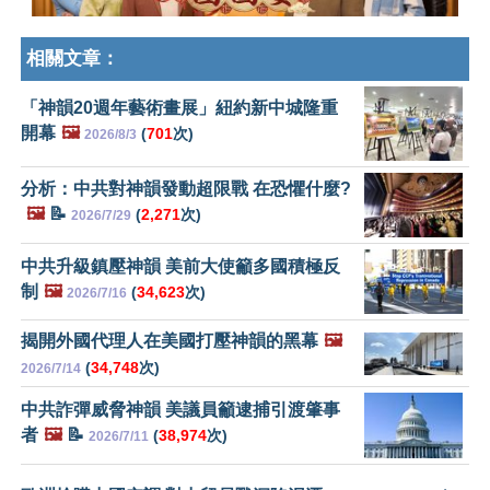
相關文章：
「神韻20週年藝術畫展」紐約新中城隆重
開幕
🖼️
(
701
次)
2026/8/3
分析：中共對神韻發動超限戰 在恐懼什麼?
🖼️
📝
(
2,271
次)
2026/7/29
中共升級鎮壓神韻 美前大使籲多國積極反
制
🖼️
(
34,623
次)
2026/7/16
揭開外國代理人在美國打壓神韻的黑幕
🖼️
(
34,748
次)
2026/7/14
中共詐彈威脅神韻 美議員籲逮捕引渡肇事
者
🖼️
📝
(
38,974
次)
2026/7/11