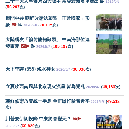
二十一大人事佈局四大版本 常委最新名單流出 📝
2026/5/8
(
56,297
次)
甩開中共 朝鮮改憲法塑造「正常國家」形
象
🖼️
📝
(
70,115
次)
2026/5/8
大陸網友「箭射龍袍豬頭」 中南海那位連
發噩夢
🖼️▶️
📝
(
105,197
次)
2026/5/7
天下奇譚 (555) 洛水神女
(
30,036
次)
2026/5/7
立夏吹西南風與北京現火流星 皆為兇兆
(
49,183
次)
2026/5/7
朝鮮修憲放棄統一半島 金正恩打臉習近平
(
49,512
2026/5/7
次)
川普要伊朗投降 中東將會變天？
🖼️▶️
(
69,829
次)
2026/5/7