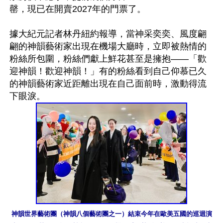
罄，現已在開賣2027年的門票了。

據大紀元記者林丹紐約報導，當神采奕奕、風度翩
翩的神韻藝術家出現在機場大廳時，立即被熱情的
粉絲所包圍，粉絲們獻上鮮花甚至是擁抱——「歡
迎神韻！歡迎神韻！」有的粉絲看到自己仰慕已久
的神韻藝術家近距離出現在自己面前時，激動得流
神韻世界藝術團（神韻八個藝術團之一）結束今年在歐美五國的巡迴演