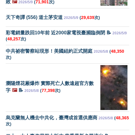
敗
🖼️
(
71,901
次)
2026/5/9
天下奇譚 (556) 道士茅安道
(
29,639
次)
2026/5/9
彩電銷量跌回10年前 近2000家電視臺瀕臨倒閉 📝
2026/5/9
(
48,257
次)
中共祕密警察站現形！美國紐約正式開庭
(
48,350
2026/5/8
次)
瀏陽煙花厰爆炸 實際死亡人數遠超官方數
字
🖼️
📝
(
77,398
次)
2026/5/8
烏克蘭無人機去中共化，臺灣成首選供應商
(
48,365
2026/5/8
次)