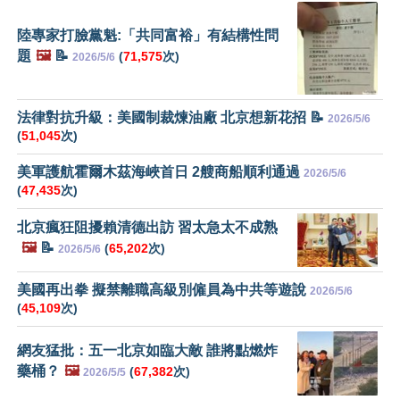
陸專家打臉黨魁:「共同富裕」有結構性問
題
🖼️
📝
(
71,575
次)
2026/5/6
法律對抗升級：美國制裁煉油廠 北京想新花招 📝
2026/5/6
(
51,045
次)
美軍護航霍爾木茲海峽首日 2艘商船順利通過
2026/5/6
(
47,435
次)
北京瘋狂阻擾賴清德出訪 習太急太不成熟
🖼️
📝
(
65,202
次)
2026/5/6
美國再出拳 擬禁離職高級別僱員為中共等遊說
2026/5/6
(
45,109
次)
網友猛批：五一北京如臨大敵 誰將點燃炸
藥桶？
🖼️
(
67,382
次)
2026/5/5