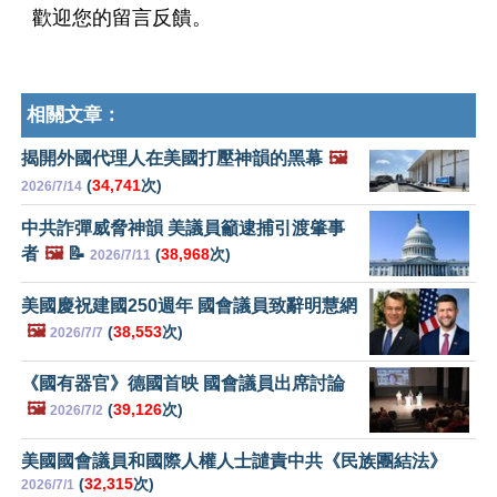
歡迎您的留言反饋。
相關文章：
揭開外國代理人在美國打壓神韻的黑幕
🖼️
(
34,741
次)
2026/7/14
中共詐彈威脅神韻 美議員籲逮捕引渡肇事
者
🖼️
📝
(
38,968
次)
2026/7/11
美國慶祝建國250週年 國會議員致辭明慧網
🖼️
(
38,553
次)
2026/7/7
《國有器官》德國首映 國會議員出席討論
🖼️
(
39,126
次)
2026/7/2
美國國會議員和國際人權人士譴責中共《民族團結法》
(
32,315
次)
2026/7/1