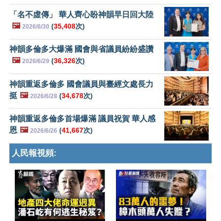
「名不虛傳」 華人齊心盼神韻早日回大陸
🖼️
(
35,408
次)
2026/6/30
神韻多倫多大爆滿 國會與省議員紛紛盛讚
🖼️
(
36,326
次)
2026/6/29
神韻重返多倫多 國會議員與臺經文處長力
挺
🖼️
(
34,678
次)
2026/6/28
神韻重返多倫多首場爆滿 議員祝賀 華人感
恩
🖼️
(
41,667
次)
2026/6/26
人民報視頻: