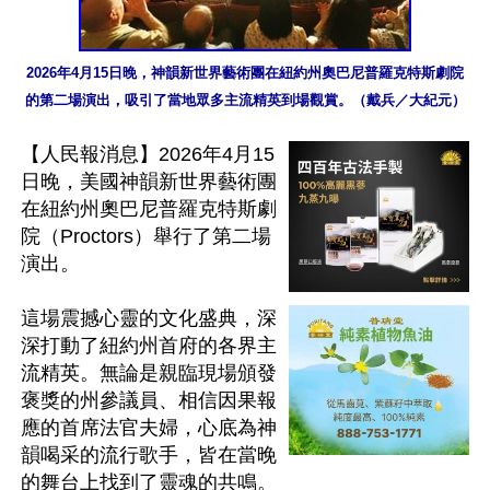
2026年4月15日晚，神韻新世界藝術團在紐約州奧巴尼普羅克特斯劇院
的第二場演出，吸引了當地眾多主流精英到場觀賞。（戴兵／大紀元）
【人民報消息】2026年4月15
日晚，美國神韻新世界藝術團
在紐約州奧巴尼普羅克特斯劇
院（Proctors）舉行了第二場
演出。

這場震撼心靈的文化盛典，深
深打動了紐約州首府的各界主
流精英。無論是親臨現場頒發
褒獎的州參議員、相信因果報
應的首席法官夫婦，心底為神
韻喝采的流行歌手，皆在當晚
的舞台上找到了靈魂的共鳴。
