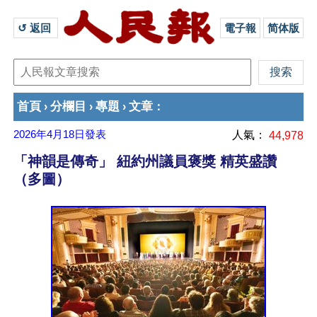
↺ 返回 
電子報
简体版
首頁
分欄目
專題
文章
›
›
›
：
2026年4月18日
發表
人氣：
44,978
「神韻是傳奇」 紐約州議員褒獎 精英盛讚
（多圖）