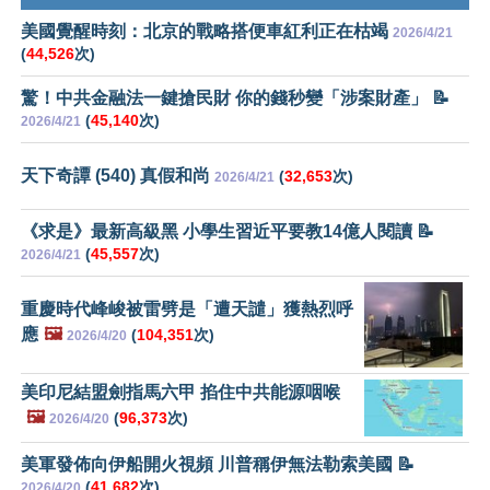
美國覺醒時刻：北京的戰略搭便車紅利正在枯竭
2026/4/21
(
44,526
次)
驚！中共金融法一鍵搶民財 你的錢秒變「涉案財產」 📝
(
45,140
次)
2026/4/21
天下奇譚 (540) 真假和尚
(
32,653
次)
2026/4/21
《求是》最新高級黑 小學生習近平要教14億人閱讀 📝
(
45,557
次)
2026/4/21
重慶時代峰峻被雷劈是「遭天譴」獲熱烈呼
應
🖼️
(
104,351
次)
2026/4/20
美印尼結盟劍指馬六甲 掐住中共能源咽喉
🖼️
(
96,373
次)
2026/4/20
美軍發佈向伊船開火視頻 川普稱伊無法勒索美國 📝
(
41,682
次)
2026/4/20