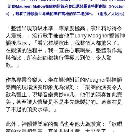
計師Maureen Mallon在紐約州首府奧巴尼普羅克特斯劇院（Proctor
s），觀看了神韻新世界藝術團在當地的第二場演出。（衛泳／大紀元）
「整體呈現頂級水準，專業度極高，演出精彩得令
人震撼。」流行歌手兼吉他手Larry Meagher觀賞神
韻後表示，「看完整場演出，我整個人都驚呆了。
在觀演的過程中，我一直在心底喝采。整體製作無
與倫比，所有細節都執行得極其到位，令人驚
歎。」

作為專業音樂人，坐在樂池附近的Meagher對神韻
樂團的現場演奏印象尤為深刻：「樂團的演奏令人
歎為觀止，現場音樂美妙非凡。他們的演奏如此完
美，甚至讓人懷疑是不是事先錄製好的。這實在是
了不起的頂尖水準。」

此外，神韻聲樂家的獨唱也令他大為讚賞：「歌唱
家的水準相當高，真的非同凡響，太出色了。」
