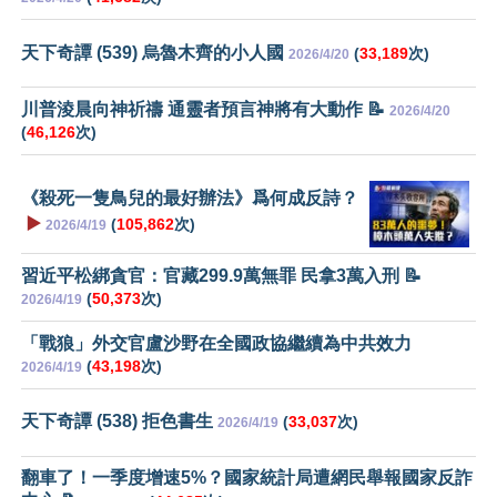
天下奇譚 (539) 烏魯木齊的小人國
(
33,189
次)
2026/4/20
川普淩晨向神祈禱 通靈者預言神將有大動作 📝
2026/4/20
(
46,126
次)
《殺死一隻鳥兒的最好辦法》爲何成反詩？
▶️
(
105,862
次)
2026/4/19
習近平松綁貪官：官藏299.9萬無罪 民拿3萬入刑 📝
(
50,373
次)
2026/4/19
「戰狼」外交官盧沙野在全國政協繼續為中共效力
(
43,198
次)
2026/4/19
天下奇譚 (538) 拒色書生
(
33,037
次)
2026/4/19
翻車了！一季度增速5%？國家統計局遭網民舉報國家反詐