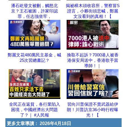
潘石屹發文被刪，觸怒北
揭祕樟木頭收容所，警察冒S
京？王石被困，許家印認
證言，小夥街頭悲喊，鄭麗
罪，任志強坐牢，
文沒看到的真相！【
鄭麗文花480萬民主基金，喊
換取不起訴？7000港人被香
25次習總書記？
港保安局送中，香港歌手當
導師！｜
全民正在返貧，各行業陷入
習向川普保證不賣武器給伊
困境，中國經濟出大問題
朗！川普訪京36小時行程曝
了？｜ #人民報
光！【
更多文章導讀：
2026年4月18日