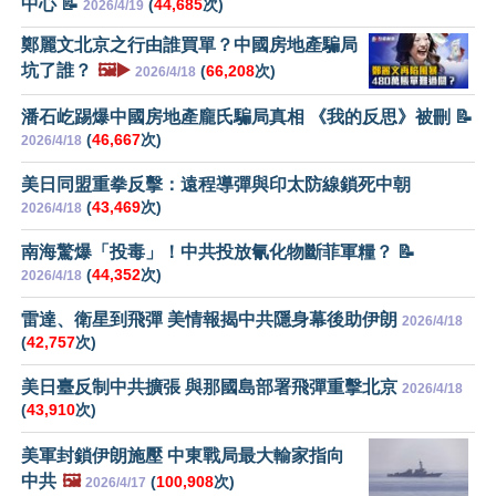
中心 📝
(
44,685
次)
2026/4/19
鄭麗文北京之行由誰買單？中國房地產騙局
坑了誰？
🖼️▶️
(
66,208
次)
2026/4/18
潘石屹踢爆中國房地產龐氏騙局真相 《我的反思》被刪 📝
(
46,667
次)
2026/4/18
美日同盟重拳反擊：遠程導彈與印太防線鎖死中朝
(
43,469
次)
2026/4/18
南海驚爆「投毒」！中共投放氰化物斷菲軍糧？ 📝
(
44,352
次)
2026/4/18
雷達、衛星到飛彈 美情報揭中共隱身幕後助伊朗
2026/4/18
(
42,757
次)
美日臺反制中共擴張 與那國島部署飛彈重擊北京
2026/4/18
(
43,910
次)
美軍封鎖伊朗施壓 中東戰局最大輸家指向
中共
🖼️
(
100,908
次)
2026/4/17