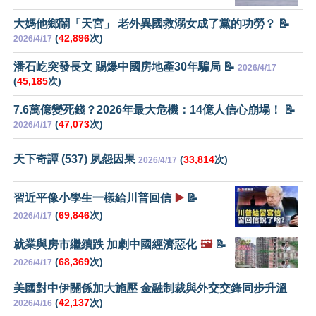
大媽他鄉鬧「天宮」 老外異國救溺女成了黨的功勞？ 📝
(
42,896
次)
2026/4/17
潘石屹突發長文 踢爆中國房地產30年騙局 📝
2026/4/17
(
45,185
次)
7.6萬億變死錢？2026年最大危機：14億人信心崩塌！ 📝
(
47,073
次)
2026/4/17
天下奇譚 (537) 夙怨因果
(
33,814
次)
2026/4/17
習近平像小學生一樣給川普回信
▶️
📝
(
69,846
次)
2026/4/17
就業與房市繼續跌 加劇中國經濟惡化
🖼️
📝
(
68,369
次)
2026/4/17
美國對中伊關係加大施壓 金融制裁與外交交鋒同步升溫
(
42,137
次)
2026/4/16