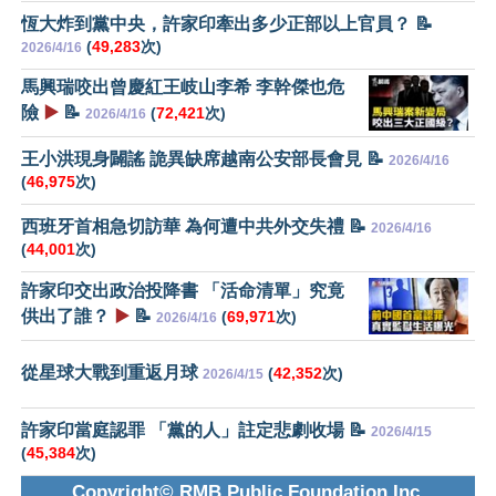
恆大炸到黨中央，許家印牽出多少正部以上官員？ 📝
(
49,283
次)
2026/4/16
馬興瑞咬出曾慶紅王岐山李希 李幹傑也危
險
▶️
📝
(
72,421
次)
2026/4/16
王小洪現身闢謠 詭異缺席越南公安部長會見 📝
2026/4/16
(
46,975
次)
西班牙首相急切訪華 為何遭中共外交失禮 📝
2026/4/16
(
44,001
次)
許家印交出政治投降書 「活命清單」究竟
供出了誰？
▶️
📝
(
69,971
次)
2026/4/16
從星球大戰到重返月球
(
42,352
次)
2026/4/15
許家印當庭認罪 「黨的人」註定悲劇收場 📝
2026/4/15
(
45,384
次)
Copyright© RMB Public Foundation Inc.