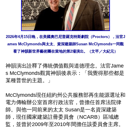
2026年4月15日晚，在美國奧巴尼普羅克特斯劇院（Proctors），法官J
ames McClymonds與太太、資深建築師Susan McClymonds一同觀
看了神韻新世界藝術團在當地的第2場演出。（文芊／大紀元）
神韻演出詮釋了傳統價值觀與道德理念。法官Jame
s McClymonds觀賞神韻後表示：「我覺得那些都是
某種普世的主題。」

McClymonds現任紐約州公共服務部再生能源選址和
電力傳輸辦公室首席行政法官，曾擔任首席法院律
師。與他一同前來的太太 Susan是一名資深建築
師，現任國家建築註冊委員會（NCARB）區域總
監，並曾於2009年至2010年間擔任該委員會主席。
