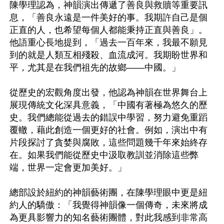
陳學理認為，神韻演出傳遞了善良與救贖等重要訊
息，「善良永遠是一件美好的事。我期許自己是個
正直的人，也希望每個人都能秉持正直與善良」。
他語重心長地提到，「過去一百年來，我最不願見
到的就是人類互相殘殺、血流成河。我期盼世界和
平，尤其是在我們祖先的故鄉——中國。」

從歷史的宏觀角度出發，他認為神韻在世界舞台上
展現傳統文化深具意義，「中國有著極為悠久的歷
史。我們總能從過去的錯誤中學習，努力避免重蹈
覆轍，藉此創造一個更好的社會。例如，演出中有
片段探討了貪婪與腐敗，這些問題幾千年來始終存
在。如果我們能從歷史中汲取教訓並消除這些弊
端，世界一定會更加美好。」

總部設於紐約的神韻藝術團，在陳學理眼中更是紐
約人的驕傲：「我覺得神韻像一個傳奇，未來將成
為更具影響力的知名藝術團體，對此我感到非常高