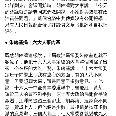
出謀劃策。會議開始時，胡錦濤對大家說：「今天
的會議就是請老同志們敞開說，不論對與錯沒有政
治責任問題。」這個會議中共傳媒沒有公開報導，
只有人民日報配合發了評論員文章《批評和自我批
評》。
● 
朱鎔基揭十六大人事內幕 
既然胡錦濤這樣說，上屆政治局常委朱鎔基也就不
客氣了，他把十六大人事定盤的內幕整個抖漏了出
來，令在座的大吃一驚。朱鎔基說：「十六大常委
定班子問題上，我有違心的方面，有的人我不同
意，但要照顧大局，還是同意了多數意見。」他
說：十六大一中全會常委選舉中，曾慶紅、黃菊、
羅幹三人的票不夠半數，原十五大政治局開會爭論
激烈，江澤民提議三個都上，胡錦濤、溫家寶不同
意，贊成七人，但他倆是少數，最後還是按江多數
派的意見辦，三個人都上，七人常委會就變成九人