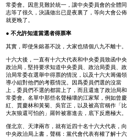
常委會。因意見難於統一，讓中央委員會的全體同
志等了很久，決議做出已是夜裏了，等向大會公佈
就更晚了。
● 
不允許知道當選者得票率 
其實，即使朱鎔基不說，大家也猜個八九不離十。
十六大後，一直有十六大代表和中央委員致函中央
政治局，堅持要求知道中央委員、政治局委員、政
治局常委在選舉中得票的情況，以及十六大籌備領
導小組對他們的考覈情況。因爲委員們選的沒當
上，委員們不選的都當上了，而且還進了政治局和
常委會。名單中那些名聲極壞的江家幫，例如曾慶
紅、賈慶林和黃菊、吳官正，以及被高官稱作「比
大灰狼還可怕的」羅幹被塞進去，底下反應極大。 
僅北京、天津兩市，就有近四十名十六大代表，向
中央政治局上書，聲稱：黨代會代表有權了解十六