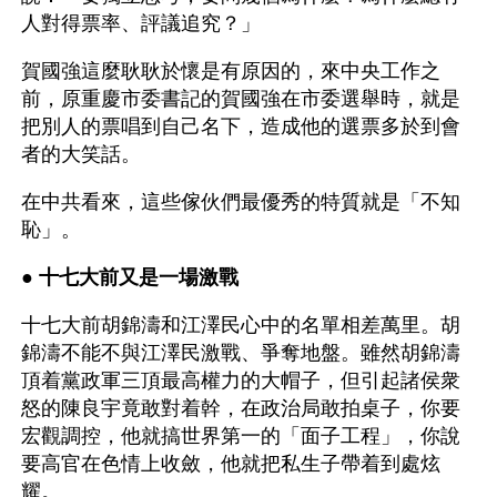
人對得票率、評議追究？」
賀國強這麼耿耿於懷是有原因的，來中央工作之
前，原重慶市委書記的賀國強在市委選舉時，就是
把別人的票唱到自己名下，造成他的選票多於到會
者的大笑話。
在中共看來，這些傢伙們最優秀的特質就是「不知
恥」。
● 
十七大前又是一場激戰
十七大前胡錦濤和江澤民心中的名單相差萬里。胡
錦濤不能不與江澤民激戰、爭奪地盤。雖然胡錦濤
頂着黨政軍三頂最高權力的大帽子，但引起諸侯衆
怒的陳良宇竟敢對着幹，在政治局敢拍桌子，你要
宏觀調控，他就搞世界第一的「面子工程」，你說
要高官在色情上收斂，他就把私生子帶着到處炫
耀。