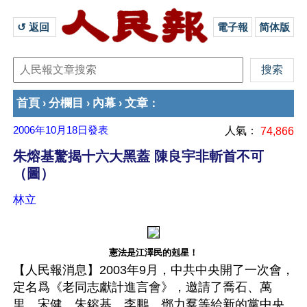
↺ 返回 
電子報
简体版
首頁
分欄目
內幕
文章
›
›
›
：
2006年10月18日
發表
人氣：
74,866
朱熔基驚揭十六大黑蓋 陳良宇非斬首不可
（圖）
林立
憲法是江澤民的剋星！
【人民報消息】2003年9月，中共中央開了一次會，
定名爲《老同志獻計進言會》，邀請了喬石、萬
里、宋健、朱鎔基、李鵬、鄧力羣等給新的黨中央