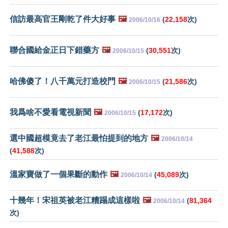
信訪最高官王剛乾了件大好事
🖼️
(
22,158
次)
2006/10/16
聯合國給金正日下錯藥方
🖼️
(
30,551
次)
2006/10/15
哈佛傻了！八千萬元打造校門
🖼️
(
21,586
次)
2006/10/15
我爲啥不愛看電視新聞
🖼️
(
17,172
次)
2006/10/15
選中國超模竟去了老江最怕提到的地方
🖼️
2006/10/14
(
41,588
次)
溫家寶做了一個果斷的動作
🖼️
(
45,089
次)
2006/10/14
十幾年！宋祖英被老江糟蹋成這樣啦
🖼️
(
81,364
2006/10/14
次)