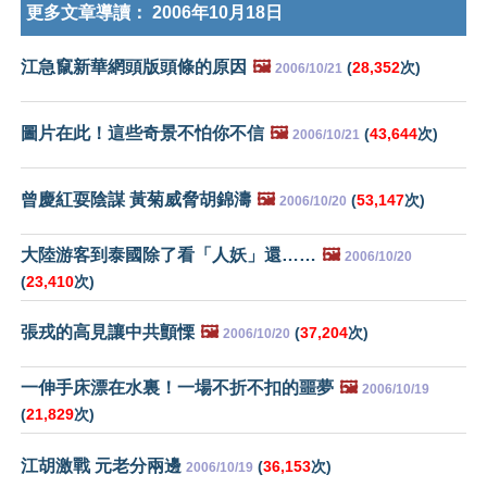
更多文章導讀：
2006年10月18日
江急竄新華網頭版頭條的原因
🖼️
(
28,352
次)
2006/10/21
圖片在此！這些奇景不怕你不信
🖼️
(
43,644
次)
2006/10/21
曾慶紅耍陰謀 黃菊威脅胡錦濤
🖼️
(
53,147
次)
2006/10/20
大陸游客到泰國除了看「人妖」還……
🖼️
2006/10/20
(
23,410
次)
張戎的高見讓中共顫慄
🖼️
(
37,204
次)
2006/10/20
一伸手床漂在水裏！一場不折不扣的噩夢
🖼️
2006/10/19
(
21,829
次)
江胡激戰 元老分兩邊
(
36,153
次)
2006/10/19