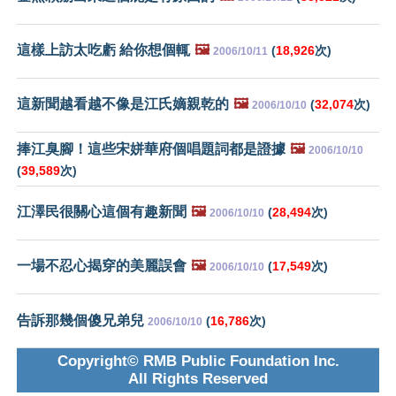
這樣上訪太吃虧 給你想個輒
🖼️
(
18,926
次)
2006/10/11
這新聞越看越不像是江氏嫡親乾的
🖼️
(
32,074
次)
2006/10/10
捧江臭腳！這些宋姘華府個唱題詞都是證據
🖼️
2006/10/10
(
39,589
次)
江澤民很關心這個有趣新聞
🖼️
(
28,494
次)
2006/10/10
一場不忍心揭穿的美麗誤會
🖼️
(
17,549
次)
2006/10/10
告訴那幾個傻兄弟兒
(
16,786
次)
2006/10/10
Copyright© RMB Public Foundation Inc.
All Rights Reserved