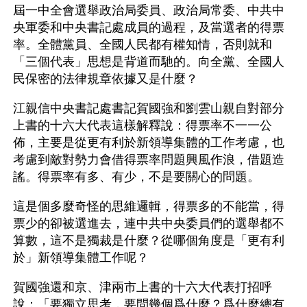
屆一中全會選舉政治局委員、政治局常委、中共中
央軍委和中央書記處成員的過程，及當選者的得票
率。全體黨員、全國人民都有權知情，否則就和
「三個代表」思想是背道而馳的。向全黨、全國人
民保密的法律規章依據又是什麼？
江親信中央書記處書記賀國強和劉雲山親自對部分
上書的十六大代表這樣解釋說：得票率不一一公
佈，主要是從更有利於新領導集體的工作考慮，也
考慮到敵對勢力會借得票率問題興風作浪，借題造
謠。得票率有多、有少，不是要關心的問題。
這是個多麼奇怪的思維邏輯，得票多的不能當，得
票少的卻被選進去，連中共中央委員們的選舉都不
算數，這不是獨裁是什麼？從哪個角度是「更有利
於」新領導集體工作呢？
賀國強還和京、津兩市上書的十六大代表打招呼
說：「要獨立思考，要問幾個爲什麼？爲什麼總有