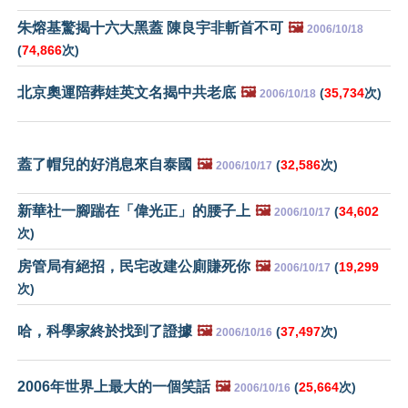
朱熔基驚揭十六大黑蓋 陳良宇非斬首不可
🖼️
2006/10/18
(
74,866
次)
北京奧運陪葬娃英文名揭中共老底
🖼️
(
35,734
次)
2006/10/18
蓋了帽兒的好消息來自泰國
🖼️
(
32,586
次)
2006/10/17
新華社一腳踹在「偉光正」的腰子上
🖼️
(
34,602
2006/10/17
次)
房管局有絕招，民宅改建公廁賺死你
🖼️
(
19,299
2006/10/17
次)
哈，科學家終於找到了證據
🖼️
(
37,497
次)
2006/10/16
2006年世界上最大的一個笑話
🖼️
(
25,664
次)
2006/10/16