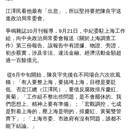
江澤民看他最有「出息」，所以堅持要把陳良宇送
進政治局常委會。
爭鳴雜誌10月刊報導，9月21日，中紀委駐上海工作
組，向中央政治局常委會報送《關於上海調查工
作》第三份報告。該報告中有證據、物證、旁證，
初步覈實，涉及非法、違法金融、經濟活動金額超
過一百餘億元。
 從6月中旬開始，陳良宇先後在不同場合六次吹風
稱：「有人要整上海，要搞垮上海，目標是要貶
低、否定江總（江澤民），要借反腐敗排斥慶紅、
黃菊」「工作組不整出些問題，是不會罷休的。我
們思想上、精神上要有準備」；「宏觀調控，七成
是對着上海的，壓上海是明的，排慶紅、黃菊雙管
齊下」；「上海市委、市政府有沒有問題，誰都不
能下結論。」