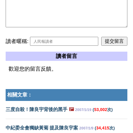
讀者暱稱:
讀者留言
歡迎您的留言反饋。
相關文章：
三度自殺！陳良宇背後的黑手
🖼️
(
53,002
次)
2007/1/19
中紀委全會獨缺黃菊 提及陳良宇案
(
34,415
次)
2007/1/9