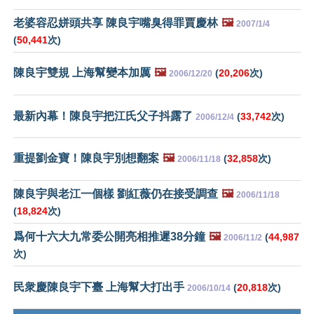
老婆容忍姘頭共享 陳良宇嘴臭得罪賈慶林
🖼️
2007/1/4
(
50,441
次)
陳良宇雙規 上海幫變本加厲
🖼️
(
20,206
次)
2006/12/20
最新內幕！陳良宇把江氏父子抖露了
(
33,742
次)
2006/12/4
重提劉金寶！陳良宇別想翻案
🖼️
(
32,858
次)
2006/11/18
陳良宇與老江一個樣 劉紅薇仍在接受調查
🖼️
2006/11/18
(
18,824
次)
爲何十六大九常委公開亮相推遲38分鐘
🖼️
(
44,987
2006/11/2
次)
民衆慶陳良宇下臺 上海幫大打出手
(
20,818
次)
2006/10/14