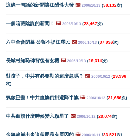
這條一句話的新聞讓江醋性大發
🖼️
(
38,132
次)
2006/10/13
一個暗藏陰謀的新聞！
🖼️
(
28,467
次)
2006/10/13
六中全會閉幕 公報不提江澤民
🖼️
(
37,936
次)
2006/10/13
長城村知恥碑背後有玄機
🖼️
(
19,314
次)
2006/10/13
對孩子，中共有必要勒的這麼急嗎？
🖼️
(
29,996
2006/10/12
次)
氣數已盡！中共血旗倒掛還降半旗
🖼️
(
31,656
次)
2006/10/12
中共血旗什麼時候變六顆星了
🖼️
(
29,074
次)
2006/10/12
金無賴崩出來這個屁是有原因的
🖼️
(
33,521
次)
2006/10/11