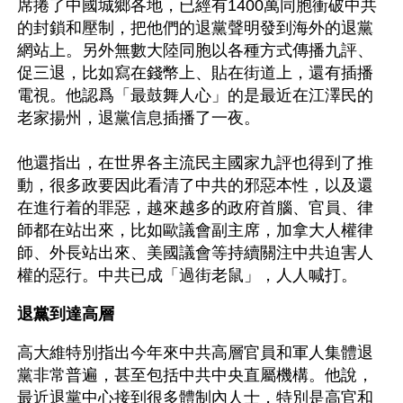
席捲了中國城鄉各地，已經有1400萬同胞衝破中共
的封鎖和壓制，把他們的退黨聲明發到海外的退黨
網站上。另外無數大陸同胞以各種方式傳播九評、
促三退，比如寫在錢幣上、貼在街道上，還有插播
電視。他認爲「最鼓舞人心」的是最近在江澤民的
老家揚州，退黨信息插播了一夜。
他還指出，在世界各主流民主國家九評也得到了推
動，很多政要因此看清了中共的邪惡本性，以及還
在進行着的罪惡，越來越多的政府首腦、官員、律
師都在站出來，比如歐議會副主席，加拿大人權律
師、外長站出來、美國議會等持續關注中共迫害人
權的惡行。中共已成「過街老鼠」，人人喊打。
退黨到達高層
高大維特別指出今年來中共高層官員和軍人集體退
黨非常普遍，甚至包括中共中央直屬機構。他說，
最近退黨中心接到很多體制內人士，特別是高官和