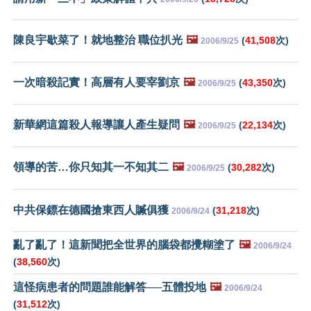
陳良宇歇菜了！就地整治 職位扒光
🖼️
(
41,508
次)
2006/9/25
一次暗殺記實！高層有人要宰劉京
🖼️
(
43,350
次)
2006/9/25
新華網這篇殺人報導讓人產生疑問
🖼️
(
22,134
次)
2006/9/25
領導的苦…你只知其一不知其二
🖼️
(
30,282
次)
2006/9/25
中共保鏢在德國搶東西人贓俱獲
(
31,218
次)
2006/9/24
亂了亂了！這新聞把全世界的腦袋都攪糊塗了
🖼️
2006/9/24
(
38,560
次)
這怪病患者的問題誰能解答──五體投地
🖼️
2006/9/24
(
31,512
次)