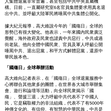
人集體退黨非常普遍，甚至包括中共中央直屬機
構。日前，一直屬研究室6名官員集體要求用真名退
出中共。並呼籲大陸軍民將唾罵中共集體公開化。
據大紀元報導，高大維說今年的「國殤日」全球的
形勢已有很大變化。他表示，一年來國內民衆廣泛
覺醒，海外政府及民衆也譴責中共惡行，中共成過
街老鼠。他向全體中國民衆、官員及軍人呼籲公開
唾罵中共、退出惡黨，和平方式解體惡黨，還原中
華民族本色。
「國殤日」全球舉辦活動
高大維向記者表示，在「國殤日」全球退黨服務中
心將聯合其他衆多的團體，在世界各大城市舉辦集
會、遊行和論壇等活動，向全球民衆揭示「國
殤」、聲援三退，大力呼籲中共代表不了中國人
民，它是竊取權力的非法組織，代表不了有5000年
神傳文化的、有信仰、有智慧的中華民族，中共是