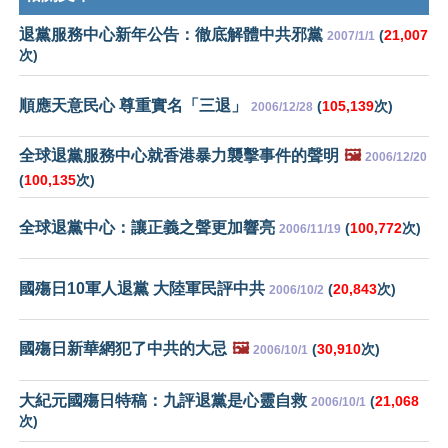
退黨服務中心新年公告：徹底解體中共邪黨
(
21,007
2007/1/1
次)
順應天意民心 尊重實名「三退」
(
105,139
次)
2006/12/28
全球退黨服務中心就香港暴力襲擊事件的聲明
🖼️
2006/12/20
(
100,135
次)
全球退黨中心：讓正義之聲更加響亮
(
100,772
次)
2006/11/19
國殤日10軍人退黨 大陸軍民評中共
(
20,843
次)
2006/10/2
國殤日新華網犯了中共的大忌
🖼️
(
30,910
次)
2006/10/1
大紀元國殤日特稿：九評退黨是心靈自救
(
21,068
2006/10/1
次)