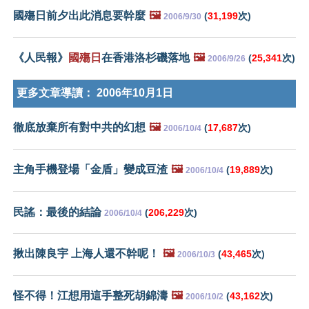
國殤日前夕出此消息要幹麼
🖼️
(
31,199
次)
2006/9/30
《人民報》
國殤日
在香港洛杉磯落地
🖼️
(
25,341
次)
2006/9/26
更多文章導讀：
2006年10月1日
徹底放棄所有對中共的幻想
🖼️
(
17,687
次)
2006/10/4
主角手機登場「金盾」變成豆渣
🖼️
(
19,889
次)
2006/10/4
民謠：最後的結論
(
206,229
次)
2006/10/4
揪出陳良宇 上海人還不幹呢！
🖼️
(
43,465
次)
2006/10/3
怪不得！江想用這手整死胡錦濤
🖼️
(
43,162
次)
2006/10/2