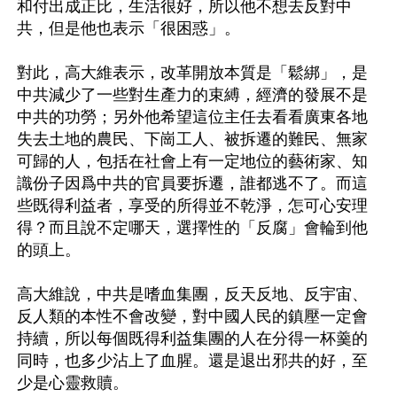
和付出成正比，生活很好，所以他不想去反對中
共，但是他也表示「很困惑」。
對此，高大維表示，改革開放本質是「鬆綁」，是
中共減少了一些對生產力的束縛，經濟的發展不是
中共的功勞；另外他希望這位主任去看看廣東各地
失去土地的農民、下崗工人、被拆遷的難民、無家
可歸的人，包括在社會上有一定地位的藝術家、知
識份子因爲中共的官員要拆遷，誰都逃不了。而這
些既得利益者，享受的所得並不乾淨，怎可心安理
得？而且說不定哪天，選擇性的「反腐」會輪到他
的頭上。
高大維說，中共是嗜血集團，反天反地、反宇宙、
反人類的本性不會改變，對中國人民的鎮壓一定會
持續，所以每個既得利益集團的人在分得一杯羹的
同時，也多少沾上了血腥。還是退出邪共的好，至
少是心靈救贖。