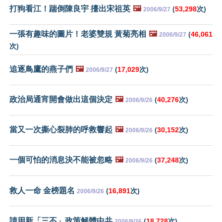
打狗看江！踹倒陳良宇 擡出宋祖英
🖼️
(
53,298
次)
2006/9/27
一張有趣味的圖片！老婆雙規 黃菊亮相
🖼️
(
46,061
2006/9/27
次)
追逐鳥鷹的燕子們
🖼️
(
17,029
次)
2006/9/27
政治局通宵開會做出這個決定
🖼️
(
40,276
次)
2006/9/26
當又一次撕心裂肺的呼救響起
🖼️
(
30,152
次)
2006/9/26
一個可怕的消息決不能被忽略
🖼️
(
37,248
次)
2006/9/26
救人一命 金榜題名
(
16,891
次)
2006/9/26
請用新「三不」政策解體中共
(
18,728
次)
2006/9/26