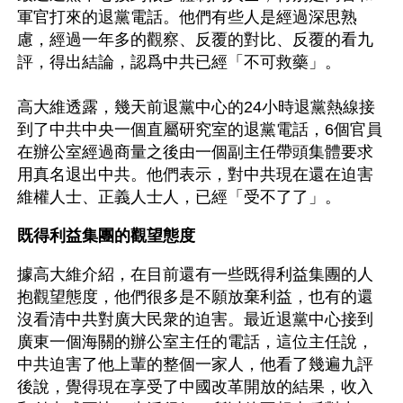
軍官打來的退黨電話。他們有些人是經過深思熟
慮，經過一年多的觀察、反覆的對比、反覆的看九
評，得出結論，認爲中共已經「不可救藥」。
高大維透露，幾天前退黨中心的24小時退黨熱線接
到了中共中央一個直屬研究室的退黨電話，6個官員
在辦公室經過商量之後由一個副主任帶頭集體要求
用真名退出中共。他們表示，對中共現在還在迫害
維權人士、正義人士人，已經「受不了了」。
既得利益集團的觀望態度
據高大維介紹，在目前還有一些既得利益集團的人
抱觀望態度，他們很多是不願放棄利益，也有的還
沒看清中共對廣大民衆的迫害。最近退黨中心接到
廣東一個海關的辦公室主任的電話，這位主任說，
中共迫害了他上輩的整個一家人，他看了幾遍九評
後說，覺得現在享受了中國改革開放的結果，收入