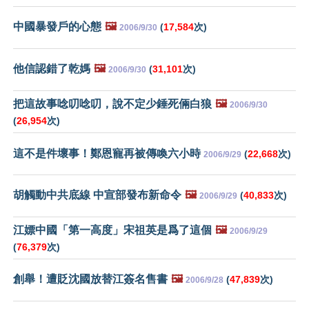
中國暴發戶的心態
🖼️
(
17,584
次)
2006/9/30
他信認錯了乾媽
🖼️
(
31,101
次)
2006/9/30
把這故事唸叨唸叨，說不定少錘死倆白狼
🖼️
2006/9/30
(
26,954
次)
這不是件壞事！鄭恩寵再被傳喚六小時
(
22,668
次)
2006/9/29
胡觸動中共底線 中宣部發布新命令
🖼️
(
40,833
次)
2006/9/29
江嫖中國「第一高度」宋祖英是爲了這個
🖼️
2006/9/29
(
76,379
次)
創舉！遭貶沈國放替江簽名售書
🖼️
(
47,839
次)
2006/9/28