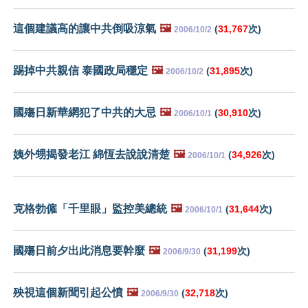
這個建議高的讓中共倒吸涼氣
🖼️
(
31,767
次)
2006/10/2
踢掉中共親信 泰國政局穩定
🖼️
(
31,895
次)
2006/10/2
國殤日新華網犯了中共的大忌
🖼️
(
30,910
次)
2006/10/1
姨外甥揭發老江 綿恆去說說清楚
🖼️
(
34,926
次)
2006/10/1
克格勃僱「千里眼」監控美總統
🖼️
(
31,644
次)
2006/10/1
國殤日前夕出此消息要幹麼
🖼️
(
31,199
次)
2006/9/30
殃視這個新聞引起公憤
🖼️
(
32,718
次)
2006/9/30