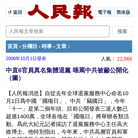
↺ 返回 
電子報
简体版
首頁
分欄目
時事
文章
›
›
›
：
2006年10月1日
發表
人氣：
22,066
中直6官員真名集體退黨 唾罵中共被籲公開化
（圖）
【人民報消息】自從去年全球退黨服務中心命名10
月1日爲中國「國殤日」、中共「竊國日」，今年
「十一」是第二個年頭。目前公開發表三退人數已
超過1400萬，全球各地在「國殤日」將舉辦各類活
動。爲此大紀元記者採訪了退黨服務中心主任高大
維博士。他特別指出，今年來，中共高層官員和軍