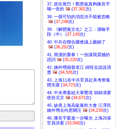
37. 抓住尾巴！鄭恩寵真夠陳良宇
喝一壺的
🖼️
(
37,302
次)
38. 一個可怕的消息決不能被忽略
🖼️
(
37,248
次)
39. 《解體黨文化》之三：灌輸手
段（中） (
37,149
次)
40. 中共在聯合國會議上砸鍋了
🖼️
(
36,252
次)
41. 簡潔的重拳！一份讓我震撼的
證詞
🖼️
(
35,220
次)
42. 姨外甥揭發老江 綿恆去說說清
楚
🖼️
(
34,926
次)
43. 上海11名中共官員赴美考察集
體失蹤 (
34,723
次)
44. 中央專案組大軍壓境 胡錦濤要
收拾北京
🖼️
(
34,672
次)
45. 缺席上海高級黨幹大會 江澤民
姨外甥去向惹關注
🖼️
(
34,239
次)
46. 陳良宇案進一步曝光 上海20多
官員涉案 (
33,568
次)