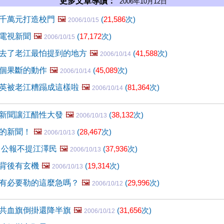
更多文章導讀：
2006年10月12日
千萬元打造校門
🖼️
(
21,586
次)
2006/10/15
電視新聞
🖼️
(
17,172
次)
2006/10/15
去了老江最怕提到的地方
🖼️
(
41,588
次)
2006/10/14
個果斷的動作
🖼️
(
45,089
次)
2006/10/14
英被老江糟蹋成這樣啦
🖼️
(
81,364
次)
2006/10/14
新聞讓江醋性大發
🖼️
(
38,132
次)
2006/10/13
的新聞！
🖼️
(
28,467
次)
2006/10/13
 公報不提江澤民
🖼️
(
37,936
次)
2006/10/13
背後有玄機
🖼️
(
19,314
次)
2006/10/13
有必要勒的這麼急嗎？
🖼️
(
29,996
次)
2006/10/12
共血旗倒掛還降半旗
🖼️
(
31,656
次)
2006/10/12