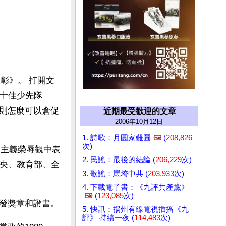
彰》。 打開文
國十佳少先隊
則怎麼可以倉促
近期最受歡迎的文章
2006年10月12日
1. 詩歌：月圓家難圓
🖼️
(
208,826
次)
會主義榮辱觀中表
2. 民謠：最後的結論 (
206,229
次)
中央、教育部、全
3. 歌謠：罵垮中共 (
203,933
次)
4. 下載電子書：《九評共產黨》
🖼️
(
123,085
次)
發獎章和證書。
5. 快訊：揚州有線電視插播《九
評》 持續一夜 (
114,483
次)