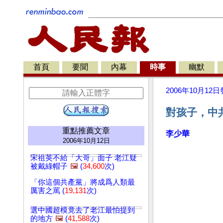
首頁
要聞
內幕
時事
幽默
2006年10月12日
對孩子，中
重點推薦文章
李少華
2006年10月12日
宋祖英不給「大哥」面子 老江疑
被戴綠帽子
🖼️
(
34,600
次)
「你這個共產黨」將成爲人類最
厲害之罵 (
19,131
次)
選中國超模竟去了老江最怕提到
的地方
🖼️
(
41,588
次)