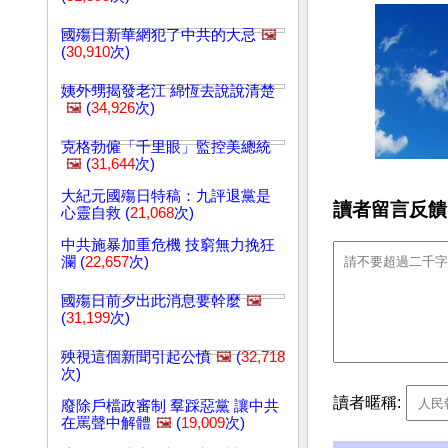
國殤日新華網犯了中共的大忌
🖼️
(
30,910
次)
姨外甥揭發老江 綿恆去說說清楚
🖼️
(
34,926
次)
克格勃僱「千里眼」監控美總統
🖼️
(
31,644
次)
大紀元國殤日特稿：九評退黨是
讀者留言反饋
心靈自救 (
21,068
次)
中共施暴加重危機 技窮無力挽狂
瀾 (
22,657
次)
國殤日前夕出此消息要幹麼
🖼️
(
31,199
次)
殃視這個新聞引起公憤
🖼️
(
32,718
次)
讀者暱稱:
廢除戶檔政審制 羣踩惡黨 讓中共
在罵聲中解體
🖼️
(
19,009
次)