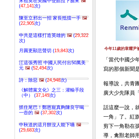
宋祖英在美國中使館拉下臉來
🖼️
(
47,141
次)
陳至立邪出一招 家長抵擋一手
🖼️
(
22,905
次)
中共是這樣打造英雄的
🖼️
(
29,322
次)
今年11歲的章耀
月圓更顯悲聲切 (
19,843
次)
「當代中國少
江這張秀照 中國人民付出50萬美
元
🖼️
(
52,494
次)
寫的那個新聞
詩：除惡
🖼️
(
24,948
次)
報導說，共青
《解體黨文化》之三：灌輸手段
廣大少先隊員
（中） (
37,149
次)
話這麼一說，
抓住尾巴！鄭恩寵真夠陳良宇喝
一壺的
🖼️
(
37,302
次)
一角」了。紅
中秋送的這月餅沒人能下嚥
🖼️
剪下一角勒在
(
29,683
次)
導，禽獸老師