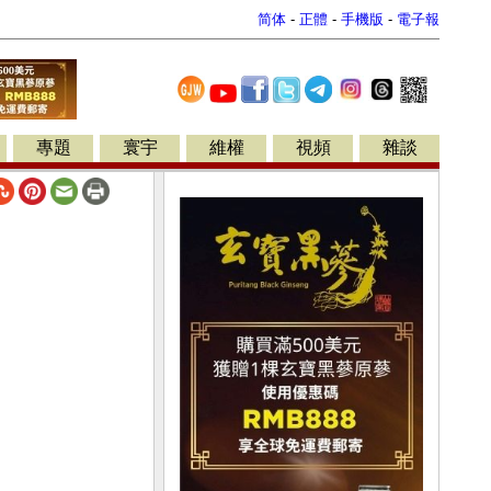
简体
-
正體
-
手機版
-
電子報
專題
寰宇
維權
視頻
雜談