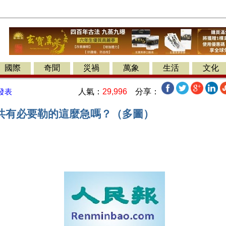
國際
奇聞
災禍
萬象
生活
文化
人氣：
29,996
分享：
發表
共有必要勒的這麼急嗎？（多圖）