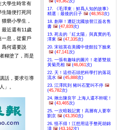
🖼️
(
49,362
次)
在大學生時常有
17. 《毛澤東：鮮爲人知的故事》
學生隨便打死同
精選：最後的日子
🖼️
(
48,953
次)
、猥褻小學生，
18. 創舉！遭貶沈國放替江簽名售
書
🖼️
(
47,839
次)
最近還有11歲
19. 死去的「紅太陽」與真實的毛
奄一息，從窗戶
澤東
🖼️
(
47,335
次)
。爲何還要說
20. 宋祖英在美國中使館拉下臉來
🖼️
(
47,141
次)
者糊塗了，而是
21. 一張有趣味的圖片！老婆雙規
黃菊亮相
🖼️
(
46,061
次)
22. 天！這些石頭把科學打的落花
流水
🖼️
(
45,888
次)
講話，要求引導
23. 江澤民到 豬叫石驚叫不停
🖼️
人」。
(
45,782
次)
24. 揪出陳良宇 上海人還不幹呢！
🖼️
(
43,465
次)
25. 一次暗殺記實！高層有人要宰
劉京
🖼️
(
43,350
次)
26. 怪不得！江想用這手整死胡錦
濤
🖼️
(
43,162
次)