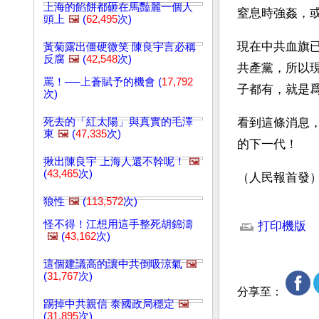
上海的餡餅都砸在馬豔麗一個人
窒息時強姦，
頭上
🖼️
(
62,495
次)
現在中共血旗
黃菊露出僵硬微笑 陳良宇言必稱
反腐
🖼️
(
42,548
次)
共產黨，所以
罵！──上蒼賦予的機會 (
17,792
子都有，就是
次)
死去的「紅太陽」與真實的毛澤
看到這條消息
東
🖼️
(
47,335
次)
的下一代！
揪出陳良宇 上海人還不幹呢！
🖼️
(
43,465
次)
（人民報首發
狼性
🖼️
(
113,572
次)
文章網址: http://w
怪不得！江想用這手整死胡錦濤
打印機版
🖼️
(
43,162
次)
這個建議高的讓中共倒吸涼氣
🖼️
(
31,767
次)
分享至：
踢掉中共親信 泰國政局穩定
🖼️
(
31,895
次)