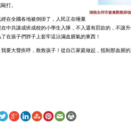
或毆打。
湖南永州市被禽獸教師強
已經在全國各地被倒掛了，人民正在唾棄
現在中共讓成班成校的小學生入隊，不入還有罰款的，不讓升
爲了在孩子們脖子上套牢這沾滿血腥氣的東西！
，我要大聲疾呼，救救孩子！從自己家庭做起，抵制那血腥的
）
ww.renminbao.com/rmb/articles/2006/10/12/41889b.html