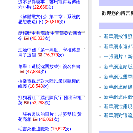
這不是件壞事！鄭恩寵再被傳喚
六小時 (
22,668
次)
歡迎您的留言
《解體黨文化》第二章：系統的
思想改造(下) (
30,816
次)
胡觸動中共底線 中宣部發布新命
新華網按遺照
令
🖼️
(
40,833
次)
新華網永遠都
江嫖中國「第一高度」宋祖英是
爲了這個
🖼️
(
76,379
次)
一張圖片！新
創舉！遭貶沈國放替江簽名售書
新華網這頭版
🖼️
(
47,839
次)
新華網泄露軍
插播電視是對大陸民衆視聽權的
維護 (
18,548
次)
新華網這頭條
新華網這兩個
打狗看江！踹倒陳良宇 擡出宋祖
英
🖼️
(
53,298
次)
新華網泄露現
一張有趣味的圖片！老婆雙規 黃
新華網對這篇
菊亮相
🖼️
(
46,061
次)
毛吉死後退贓款 (
19,622
次)