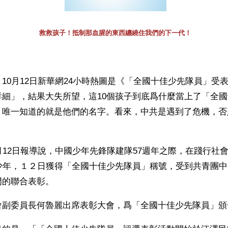
救救孩子！抵制那血腥的東西纏繞住我們的下一代！
10月12日新華網24小時熱圖是《「全國十佳少先隊員」受表
詳細」，結果大失所望，這10個孩子到底爲什麼當上了「全
，唯一知道的就是他們的名字。看來，中共是遇到了危機，否
月12日報導說，中國少年先鋒隊建隊57週年之際，在踐行社
名少年，１２日獲得「全國十佳少先隊員」稱號，受到共青團
門的聯合表彰。
會副委員長何魯麗出席表彰大會，爲「全國十佳少先隊員」頒