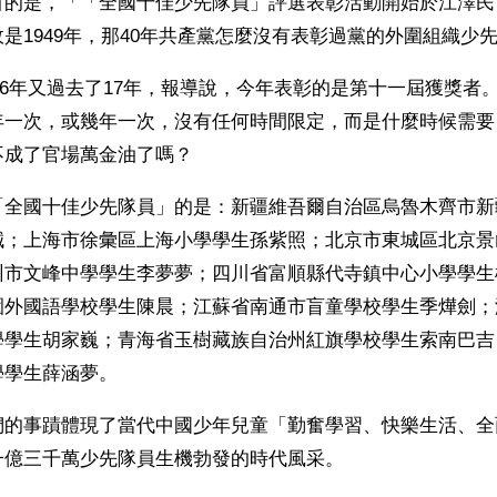
的是，「「全國十佳少先隊員」評選表彰活動開始於江澤民當
是1949年，那40年共產黨怎麼沒有表彰過黨的外圍組織少
2006年又過去了17年，報導說，今年表彰的是第十一屆獲獎者
年一次，或幾年一次，沒有任何時間限定，而是什麼時候需要
不成了官場萬金油了嗎？
「全國十佳少先隊員」的是：新疆維吾爾自治區烏魯木齊市新
誠；上海市徐彙區上海小學學生孫紫照；北京市東城區北京景
州市文峰中學學生李夢夢；四川省富順縣代寺鎮中心小學學生
園外國語學校學生陳晨；江蘇省南通市盲童學校學生季燁劍；
學學生胡家巍；青海省玉樹藏族自治州紅旗學校學生索南巴吉
學學生薛涵夢。
們的事蹟體現了當代中國少年兒童「勤奮學習、快樂生活、全
一億三千萬少先隊員生機勃發的時代風采。