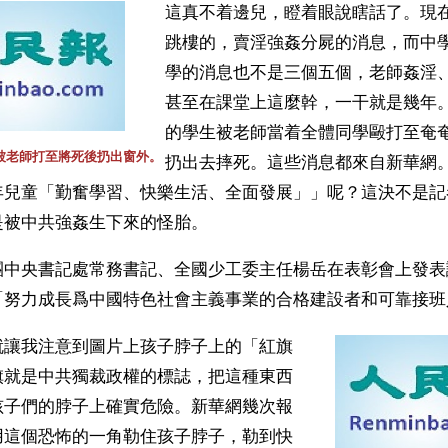
這真不着邊兒，瞪着眼說瞎話了。現
跳樓的，賣淫強姦分屍的消息，而中
學的消息也不是三個五個，老師姦淫
甚至在課堂上這麼幹，一干就是幾年。
的學生被老師當着全體同學毆打至奄
尹被老師打至將死後扔出窗外。
扔出去摔死。這些消息都來自新華網
年兒童「勤奮學習、快樂生活、全面發展」」呢？這決不是記
是被中共強姦生下來的怪胎。
團中央書記處常務書記、全國少工委主任楊岳在表彰會上發表
「努力成長爲中國特色社會主義事業的合格建設者和可靠接班
就讓我注意到圖片上孩子脖子上的「紅旗
旗就是中共獨裁政權的標誌，把這種東西
孩子們的脖子上確實危險。新華網幾次報
用這個恐怖的一角勒住孩子脖子，勒到快