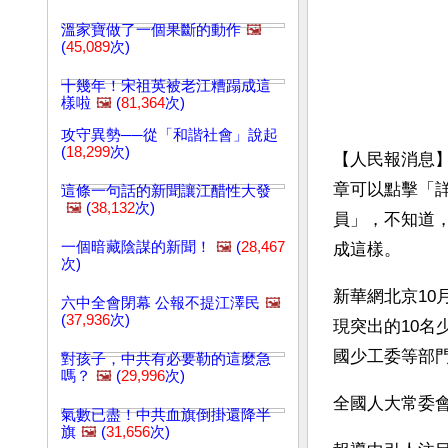
溫家寶做了一個果斷的動作
🖼️
(
45,089
次)
十幾年！宋祖英被老江糟蹋成這
樣啦
🖼️
(
81,364
次)
攻守異勢──從「和諧社會」說起
(
18,299
次)
【人民報消息】
章可以點擊「
這條一句話的新聞讓江醋性大發
🖼️
(
38,132
次)
員」，不知道
一個暗藏陰謀的新聞！
🖼️
(
28,467
成這樣。
次)
新華網北京10
六中全會閉幕 公報不提江澤民
🖼️
(
37,936
次)
現突出的10
國少工委等部
對孩子，中共有必要勒的這麼急
嗎？
🖼️
(
29,996
次)
全國人大常委
氣數已盡！中共血旗倒掛還降半
旗
🖼️
(
31,656
次)