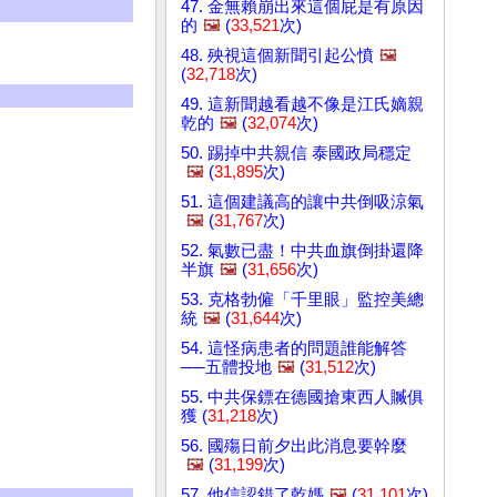
47. 金無賴崩出來這個屁是有原因
的
🖼️
(
33,521
次)
48. 殃視這個新聞引起公憤
🖼️
(
32,718
次)
49. 這新聞越看越不像是江氏嫡親
乾的
🖼️
(
32,074
次)
50. 踢掉中共親信 泰國政局穩定
🖼️
(
31,895
次)
51. 這個建議高的讓中共倒吸涼氣
🖼️
(
31,767
次)
52. 氣數已盡！中共血旗倒掛還降
半旗
🖼️
(
31,656
次)
53. 克格勃僱「千里眼」監控美總
統
🖼️
(
31,644
次)
54. 這怪病患者的問題誰能解答
──五體投地
🖼️
(
31,512
次)
55. 中共保鏢在德國搶東西人贓俱
獲 (
31,218
次)
56. 國殤日前夕出此消息要幹麼
🖼️
(
31,199
次)
57. 他信認錯了乾媽
🖼️
(
31,101
次)