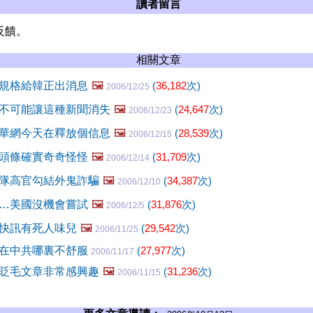
讀者留言
反饋。
相關文章
規格給韓正出消息
🖼️
(
36,182
次)
2006/12/25
不可能讓這種新聞消失
🖼️
(
24,647
次)
2006/12/23
華網今天在釋放個信息
🖼️
(
28,539
次)
2006/12/15
頭條確實奇奇怪怪
🖼️
(
31,709
次)
2006/12/14
隊高官勾結外鬼詐騙
🖼️
(
34,387
次)
2006/12/10
…美國沒機會嘗試
🖼️
(
31,876
次)
2006/12/5
快訊有死人味兒
🖼️
(
29,542
次)
2006/11/25
在中共哪裏不舒服
(
27,977
次)
2006/11/17
貶毛文章非常感興趣
🖼️
(
31,236
次)
2006/11/15