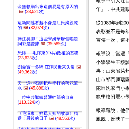
報導中引人注目
金無賴崩出來這個屁是有原因的
年」，中共建政
🖼️
(
33,521
次)
從1989年到
這新聞越看越不像是江氏嫡親乾
的
🖼️
(
32,074
次)
表彰並不是每
捧江臭腳！這些宋姘華府個唱題
宣傳一次，這
詞都是證據
🖼️
(
39,589
次)
恐怖──毛澤東(中共)政權的基礎
報導說，當選
(
23,623
次)
小學學生王毅
劉金寶一多嘴 江澤民近來失常
🖼️
冉；山東省萊
(
49,362
次)
山市祁門縣瑞
天！這些石頭把科學打的落花流
陀區沈家門小
水
🖼️
(
45,888
次)
範學校附屬小
一位中共鄉鎮普通幹部的自白
(
113,324
次)
報導還說，他
《毛澤東：鮮爲人知的故事》精
選：最後的日子
🖼️
(
48,953
次)
風貌，反映了