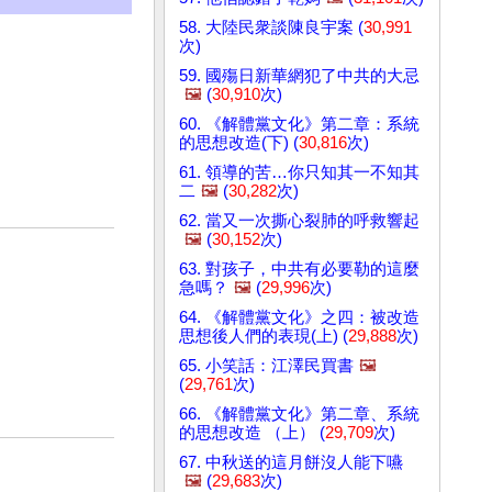
58. 大陸民衆談陳良宇案 (
30,991
次)
59. 國殤日新華網犯了中共的大忌
🖼️
(
30,910
次)
60. 《解體黨文化》第二章：系統
的思想改造(下) (
30,816
次)
61. 領導的苦…你只知其一不知其
二
🖼️
(
30,282
次)
62. 當又一次撕心裂肺的呼救響起
🖼️
(
30,152
次)
63. 對孩子，中共有必要勒的這麼
急嗎？
🖼️
(
29,996
次)
64. 《解體黨文化》之四：被改造
思想後人們的表現(上) (
29,888
次)
65. 小笑話：江澤民買書
🖼️
(
29,761
次)
66. 《解體黨文化》第二章、系統
的思想改造 （上） (
29,709
次)
67. 中秋送的這月餅沒人能下嚥
🖼️
(
29,683
次)