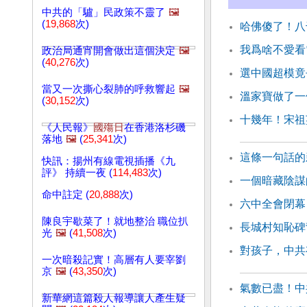
中共的「驢」民政策不靈了
🖼️
(
19,868
次)
哈佛傻了！八
我爲啥不愛看
政治局通宵開會做出這個決定
🖼️
(
40,276
次)
選中國超模竟
當又一次撕心裂肺的呼救響起
🖼️
溫家寶做了一
(
30,152
次)
十幾年！宋祖
《人民報》
國殤日
在香港洛杉磯
落地
🖼️
(
25,341
次)
這條一句話的
快訊：揚州有線電視插播《九
評》 持續一夜 (
114,483
次)
一個暗藏陰謀
命中註定 (
20,888
次)
六中全會閉幕
陳良宇歇菜了！就地整治 職位扒
長城村知恥碑
光
🖼️
(
41,508
次)
對孩子，中共
一次暗殺記實！高層有人要宰劉
京
🖼️
(
43,350
次)
氣數已盡！中
新華網這篇殺人報導讓人產生疑