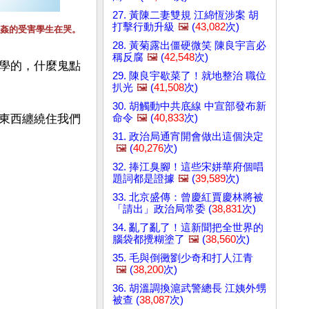
27. 黃陳二妻雙規 江綿恆涉案 胡
打擊行動升級
🖼️
(
43,082
次)
姦的受害學生在哭。
28. 黃菊露出僵硬微笑 陳良宇言必
稱反腐
🖼️
(
42,548
次)
學的，什麼鬼點
29. 陳良宇歇菜了！就地整治 職位
扒光
🖼️
(
41,508
次)
30. 胡觸動中共底線 中宣部發布新
命令
🖼️
(
40,833
次)
東西纏繞住我們
31. 政治局通宵開會做出這個決定
🖼️
(
40,276
次)
32. 捧江臭腳！這些宋姘華府個唱
題詞都是證據
🖼️
(
39,589
次)
33. 北京盛傳：曾慶紅賈慶林將被
「請出」政治局常委 (
38,831
次)
34. 亂了亂了！這新聞把全世界的
腦袋都攪糊塗了
🖼️
(
38,560
次)
35. 毛與倒黴劉少奇和打人江青
🖼️
(
38,200
次)
36. 胡溫調換滬武警總長 江姨外甥
被查 (
38,087
次)