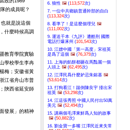
政的1989
6. 狼性
🖼️
(
113,572
次)
先隊的成員呢？
7. 一位中共鄉鎮普通幹部的自白
(
113,324
次)
。也就是說這個
8. 看準了！是這麼個理兒
🖼️
(
111,002
次)
，什麼時候高調
9. 運送千本《九評》遭酷刑 國際
電話打爆涿州 (
101,543
次)
10. 江嫖中國「第一高度」宋祖英
疆教育學院實驗
是爲了這個
🖼️
(
76,379
次)
11. 上海的餡餅都砸在馬豔麗一個
山學校學生李冉
人頭上
🖼️
(
62,495
次)
楊梅；安徽省黃
12. 江澤民爲什麼妒忌朱鎔基
🖼️
(
53,614
次)
浙江省舟山市普
13. 打狗看江！踹倒陳良宇 擡出宋
；陝西省延安師
祖英
🖼️
(
53,298
次)
14. 江這張秀照 中國人民付出50萬
美元
🖼️
(
52,494
次)
面發展」的精神
15. 講兩個毛澤東鮮爲人知的故事
🖼️
(
50,882
次)
16. 劉金寶一多嘴 江澤民近來失常