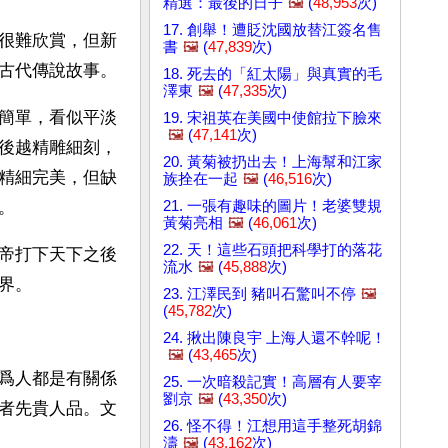
精選：最後的日子
🖼️
(
48,953
次)
17. 創舉！遭貶沈國放替江簽名售
很難欣賞，但新
書
🖼️
(
47,839
次)
古代傳說故事。
18. 死去的「紅太陽」與真實的毛
澤東
🖼️
(
47,335
次)
簡單，看似平淡
19. 宋祖英在美國中使館拉下臉來
🖼️
(
47,141
次)
後越精雕細刻，
20. 黃菊被扔出去！上海幫和江家
精細完美，但缺
族拴在一起
🖼️
(
46,516
次)
21. 一張有趣味的圖片！老婆雙規
。
黃菊亮相
🖼️
(
46,061
次)
22. 天！這些石頭把科學打的落花
帝打下天下之後
流水
🖼️
(
45,888
次)
界。
23. 江澤民到 豬叫石驚叫不停
🖼️
(
45,782
次)
24. 揪出陳良宇 上海人還不幹呢！
🖼️
(
43,465
次)
爲人都是有關係
25. 一次暗殺記實！高層有人要宰
劉京
🖼️
(
43,350
次)
者先貴人品。文
26. 怪不得！江想用這手整死胡錦
濤
🖼️
(
43,162
次)