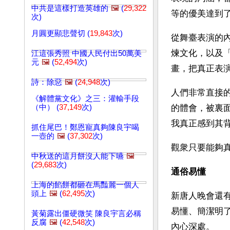
中共是這樣打造英雄的
🖼️
(
29,322
等的優美達到
次)
月圓更顯悲聲切 (
19,843
次)
從舞臺表演的
煉文化，以及
江這張秀照 中國人民付出50萬美
元
🖼️
(
52,494
次)
畫，把真正表
詩：除惡
🖼️
(
24,948
次)
人們非常直接
《解體黨文化》之三：灌輸手段
（中） (
37,149
次)
的體會，被裏
我真正感到其
抓住尾巴！鄭恩寵真夠陳良宇喝
一壺的
🖼️
(
37,302
次)
觀衆只要能夠
中秋送的這月餅沒人能下嚥
🖼️
(
29,683
次)
通俗易懂
上海的餡餅都砸在馬豔麗一個人
頭上
🖼️
(
62,495
次)
新唐人晚會還
易懂、簡潔明
黃菊露出僵硬微笑 陳良宇言必稱
反腐
🖼️
(
42,548
次)
內心深處。