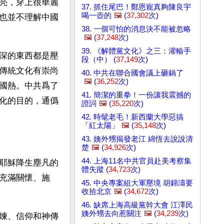
亮，穿上很華麗
37. 抓住尾巴！鄭恩寵真夠陳良宇
喝一壺的
🖼️
(
37,302
次)
也並不理解中國
38. 一個可怕的消息決不能被忽略
🖼️
(
37,248
次)
39. 《解體黨文化》之三：灌輸手
深的東西都是壓
段（中） (
37,149
次)
傳統文化有崇尚
40. 中共在聯合國會議上砸鍋了
🖼️
(
36,252
次)
國熱。中共爲了
41. 簡潔的重拳！一份讓我震撼的
化的目的，通僞
證詞
🖼️
(
35,220
次)
42. 時髦老毛！新西蘭大學惡搞
「紅太陽」
🖼️
(
35,148
次)
43. 姨外甥揭發老江 綿恆去說說清
楚
🖼️
(
34,926
次)
44. 上海11名中共官員赴美考察集
耶穌降生塵凡的
體失蹤 (
34,723
次)
充滿關懷、施
45. 中央專案組大軍壓境 胡錦濤要
收拾北京
🖼️
(
34,672
次)
46. 缺席上海高級黨幹大會 江澤民
姨外甥去向惹關注
🖼️
(
34,239
次)
煉、信仰和神傳