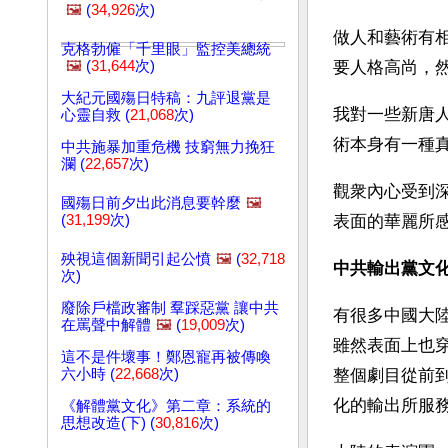
🖼️
(
34,926
次)
做人和藝術有
克格勃僱「千里眼」監控美總統
🖼️
(
31,644
次)
要人格高尚，
大紀元國殤日特稿：九評退黨是
我對一些新唐
心靈自救 (
21,068
次)
術本身有一種
中共施暴加重危機 技窮無力挽狂
瀾 (
22,657
次)
觀衆內心受到
國殤日前夕出此消息要幹麼
🖼️
(
31,199
次)
表面的華麗所
殃視這個新聞引起公憤
🖼️
(
32,718
中共輸出黨文
次)
廢除戶檔政審制 羣踩惡黨 讓中共
有很多中國大
在罵聲中解體
🖼️
(
19,009
次)
雖然表面上也
這不是件壞事！鄭恩寵再被傳喚
六小時 (
22,668
次)
整個劇目從前
化的輸出所服
《解體黨文化》第二章：系統的
思想改造(下) (
30,816
次)