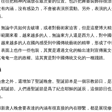
，往往把精神內涵放在最次要的位置。也許把舞臺裝飾得很漂
沒有內涵，沒有感染力，不會被表演所震動。另外，表演的人
髓。
，無論中共如何去破壞，或者對藝術家迫害，但是這麼博大精
界範圍來看，越來越多的人，無論東方人還是西方人，對中國
，越來越多的人在國內感受到中國傳統藝術的精華，形成了中
，表面上也作一些包裝，其實是通過文化的輸出達到宣傳黨文
其奄奄一息的政權。這其實是對中國傳統文化的一種踐踏。
義
晚會之外，還增加了聖誕晚會。聖誕節本是一個宗教節日，是
名耶誕節。人們過聖誕節是爲了紀念耶穌的誕辰，這個節日也
色。
和新唐人晚會要表達的內涵有很直接的內在聯繫，都是展現修