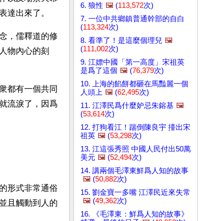
6. 狼性
🖼️
(
113,572
次)
表達出來了。
7. 一位中共鄉鎮普通幹部的自白
(
113,324
次)
念，儒釋道的修
8. 看準了！是這麼個理兒
🖼️
(
111,002
次)
人物內心的刻
9. 江嫖中國「第一高度」宋祖英
是爲了這個
🖼️
(
76,379
次)
10. 上海的餡餅都砸在馬豔麗一個
衆都有一個共同
人頭上
🖼️
(
62,495
次)
就流淚了，因爲
11. 江澤民爲什麼妒忌朱鎔基
🖼️
(
53,614
次)
12. 打狗看江！踹倒陳良宇 擡出宋
祖英
🖼️
(
53,298
次)
13. 江這張秀照 中國人民付出50萬
美元
🖼️
(
52,494
次)
14. 講兩個毛澤東鮮爲人知的故事
🖼️
(
50,882
次)
的形式非常通俗
15. 劉金寶一多嘴 江澤民近來失常
🖼️
(
49,362
次)
並且觸動到人的
16. 《毛澤東：鮮爲人知的故事》