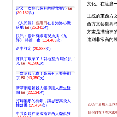
文化。在這麼
當又一次撕心裂肺的呼救響起
🖼️
(
30,152
次)
正統的東西方
《人民報》
國殤日
在香港洛杉磯
西方文藝復興
落地
🖼️
(
25,341
次)
方畫是描繪神
快訊：揚州有線電視插播《九
達到非常高的
評》 持續一夜 (
114,483
次)
命中註定 (
20,888
次)
陳良宇歇菜了！就地整治 職位扒
光
🖼️
(
41,508
次)
一次暗殺記實！高層有人要宰劉
京
🖼️
(
43,350
次)
新華網這篇殺人報導讓人產生疑
問
🖼️
(
22,134
次)
打碎無形的枷鎖，讓思想高飛人
2005年新唐人
性舒展 (
19,434
次)
歸宿何在？在求索
中共保鏢在德國搶東西人贓俱獲