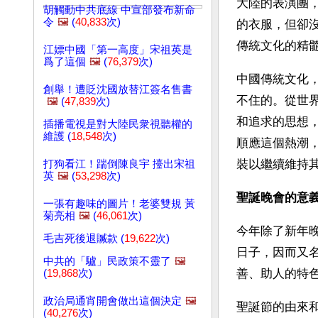
大陸的表演團
胡觸動中共底線 中宣部發布新命
令
🖼️
(
40,833
次)
的衣服，但卻
傳統文化的精
江嫖中國「第一高度」宋祖英是
爲了這個
🖼️
(
76,379
次)
中國傳統文化
創舉！遭貶沈國放替江簽名售書
不住的。從世
🖼️
(
47,839
次)
和追求的思想
插播電視是對大陸民衆視聽權的
維護 (
18,548
次)
順應這個熱潮
裝以繼續維持
打狗看江！踹倒陳良宇 擡出宋祖
英
🖼️
(
53,298
次)
聖誕晚會的意
一張有趣味的圖片！老婆雙規 黃
菊亮相
🖼️
(
46,061
次)
今年除了新年
毛吉死後退贓款 (
19,622
次)
日子，因而又
中共的「驢」民政策不靈了
🖼️
善、助人的特
(
19,868
次)
政治局通宵開會做出這個決定
🖼️
聖誕節的由來
(
40,276
次)