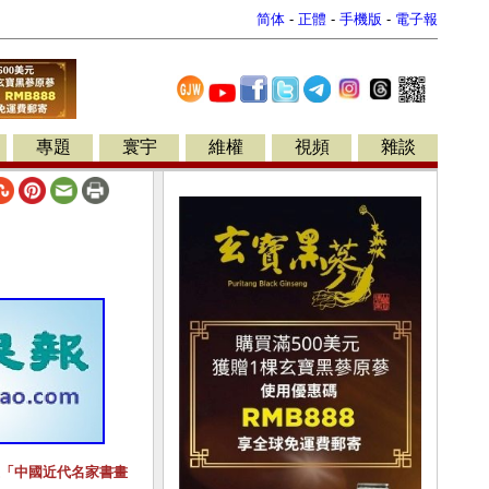
简体
-
正體
-
手機版
-
電子報
專題
寰宇
維權
視頻
雜談
「中國近代名家書畫