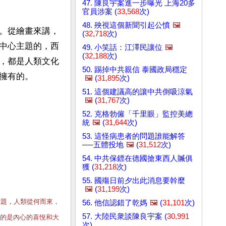
47. 陳良宇案進一步曝光 上海20多
官員涉案 (
33,568
次)
48. 殃視這個新聞引起公憤
🖼️
。從繪畫來講，
(
32,718
次)
中心主題的，西
49. 小笑話：江澤民讓位
🖼️
(
32,188
次)
，都是人類文化
50. 踢掉中共親信 泰國政局穩定
擁有的。
🖼️
(
31,895
次)
51. 這個建議高的讓中共倒吸涼氣
🖼️
(
31,767
次)
52. 克格勃僱「千里眼」監控美總
統
🖼️
(
31,644
次)
53. 這怪病患者的問題誰能解答
──五體投地
🖼️
(
31,512
次)
54. 中共保鏢在德國搶東西人贓俱
獲 (
31,218
次)
55. 國殤日前夕出此消息要幹麼
🖼️
(
31,199
次)
話題，人類從何而來，
56. 他信認錯了乾媽
🖼️
(
31,101
次)
57. 大陸民衆談陳良宇案 (
30,991
的是內心的喜悅和大
次)