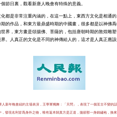
一個節日裏，觀看新唐人晚會有特殊的意義。
文化都是非常注重內涵的，在這一點上，東西方文化是相通的
時期的作品，和東方最鼎盛時期的中國畫，很多都是以神佛爲
的世界，東方畫是頌揚佛、菩薩的，包括唐朝時期的敦煌雕塑
境界。人真正的文化是不同的神傳給人的，這才是人真正應該
全球華人新年晚會紐約主場表演，王學軍獨舞：「天問」，表現了一個亙古不變的
中，發現名利皆爲身外之物，唯有返本歸真方是正道，拋卻那一身錦繡袍，換來