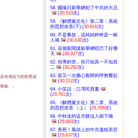
58. 國殤日新華網犯了中共的大忌
🖼️
(
30,910
次)
59. 《解體黨文化》第二章：系統
的思想改造(下) (
30,816
次)
60. 不是事故，這純純粹粹是一樁
人禍
🖼️
(
30,630
次)
61. 這個新聞讓新華網啞巴了好幾
天
🖼️
(
30,327
次)
62. 領導的苦…你只知其一不知其
二
🖼️
(
30,282
次)
63. 當又一次撕心裂肺的呼救響起
她富有感染力的歌聲成
🖼️
(
30,152
次)
善緣。」
64. 小笑話：江澤民買書
🖼️
(
29,761
次)
65. 《解體黨文化》第二章、系統
的思想改造 （上） (
29,709
次)
66. 中秋送的這月餅沒人能下嚥
🖼️
(
29,683
次)
67. 美死！風頭上的中共逃稅高官
🖼️
(
29,637
次)