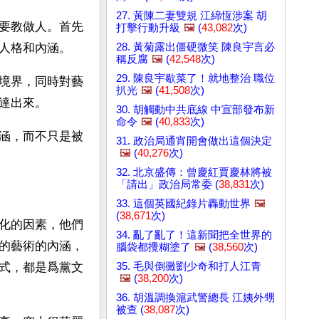
27. 黃陳二妻雙規 江綿恆涉案 胡
要教做人。首先
打擊行動升級
🖼️
(
43,082
次)
28. 黃菊露出僵硬微笑 陳良宇言必
人格和內涵。
稱反腐
🖼️
(
42,548
次)
29. 陳良宇歇菜了！就地整治 職位
境界，同時對藝
扒光
🖼️
(
41,508
次)
達出來。
30. 胡觸動中共底線 中宣部發布新
命令
🖼️
(
40,833
次)
涵，而不只是被
31. 政治局通宵開會做出這個決定
🖼️
(
40,276
次)
32. 北京盛傳：曾慶紅賈慶林將被
「請出」政治局常委 (
38,831
次)
33. 這個英國紀錄片轟動世界
🖼️
(
38,671
次)
化的因素，他們
34. 亂了亂了！這新聞把全世界的
的藝術的內涵，
腦袋都攪糊塗了
🖼️
(
38,560
次)
35. 毛與倒黴劉少奇和打人江青
式，都是爲黨文
🖼️
(
38,200
次)
36. 胡溫調換滬武警總長 江姨外甥
被查 (
38,087
次)