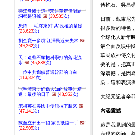
傅抱石、吳昌
捧江臭腳！這些宋姘華府個唱題
詞都是證據
🖼️
(
39,589
次)
日前，戴東尼
恐怖──毛澤東(中共)政權的基礎
很多新的特色
(
23,623
次)
全球化人新年
劉金寶一多嘴 江澤民近來失常
🖼️
(
49,362
次)
最全面反映中
華民族神傳文
天！這些石頭把科學打的落花流
水
🖼️
(
45,888
次)
要的是，把真
一位中共鄉鎮普通幹部的自白
深震撼，是因
(
113,324
次)
染，這和表演
《毛澤東：鮮爲人知的故事》精
選：最後的日子
🖼️
(
48,953
次)
大紀元記者辛菲
宋祖英在美國中使館拉下臉來
🖼️
內涵震撼
(
47,141
次)
陳至立邪出一招 家長抵擋一手
🖼️
這是我見到的
(
22,905
次)
表現的內涵，