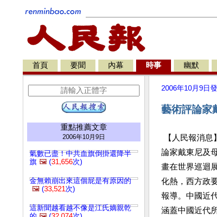
首頁
要聞
內幕
時事
幽默
2006年10月9日
藝術評論家
重點推薦文章
2006年10月9日
 【人民報消
論家戴東尼及
氣數已盡！中共血旗倒掛還降半
旗
🖼️
(
31,656
次)
畫在世界巡迴
金無賴崩出來這個屁是有原因的
化熱，西方政
🖼️
(
33,521
次)
報導。中國近
這新聞越看越不像是江氏嫡親乾
涵蓋中國近代
的
🖼️
(
32,074
次)