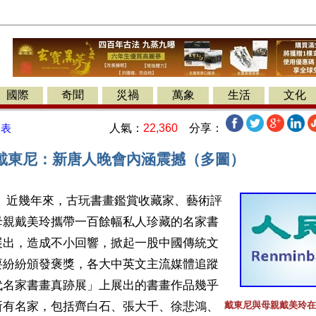
國際
奇聞
災禍
萬象
生活
文化
人氣：
22,360
分享：
發表
戴東尼：新唐人晚會內涵震撼（多圖）
息】近幾年來，古玩書畫鑑賞收藏家、藝術評
母親戴美玲攜帶一百餘幅私人珍藏的名家書
展出，造成不小回響，掀起一股中國傳統文
要紛紛頒發褒獎，各大中英文主流媒體追蹤
代名家書畫真跡展」上展出的書畫作品幾乎
所有名家，包括齊白石、張大千、徐悲鴻、
戴東尼與母親戴美玲在