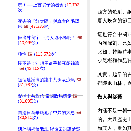
罵！──上蒼賦予的機會 (
17,792
次)
西方的歌劇、
唐人晚會的節
死去的「紅太陽」與真實的毛澤
東
🖼️
(
47,335
次)
這也符合中國
揪出陳良宇 上海人還不幹呢！
🖼️
(
43,465
次)
內涵深刻。比
比如，乾隆時
狼性
🖼️
(
113,572
次)
少氣概和作品
怪不得！江想用這手整死胡錦濤
🖼️
(
43,162
次)
其實，越早的
這個建議高的讓中共倒吸涼氣
🖼️
都隱退山林，
(
31,767
次)
踢掉中共親信 泰國政局穩定
🖼️
做人與從藝
(
31,895
次)
內涵不是一朝
國殤日新華網犯了中共的大忌
🖼️
(
30,910
次)
的。大凡歷史
如其人，畫如
姨外甥揭發老江 綿恆去說說清楚