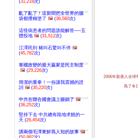
(
31,218
次)
亂了亂了！這新聞把全世界的腦
袋都攪糊塗了
🖼️
(
38,560
次)
這怪病患者的問題誰能解答──五
體投地
🖼️
(
31,512
次)
江澤民到 豬叫石驚叫不停
🖼️
(
45,782
次)
泰國政變的最大贏家是民主制度
🖼️
(
29,226
次)
2006年新唐人
簡潔的重拳！一份讓我震撼的證
爲了冬
詞
🖼️
(
35,220
次)
中共在聯合國會議上砸鍋了
🖼️
(
36,252
次)
堅持下去 中共總有跪地求饒的一
天 (
26,454
次)
講兩個毛澤東鮮爲人知的故事
🖼️
(
50,882
次)