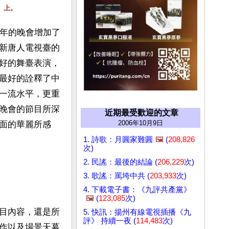
」上。
今年的晚會增加了
新唐人電視臺的
好的舞臺表演，
最好的詮釋了中
一流水平，更重
晚會的節目所深
近期最受歡迎的文章
2006年10月9日
面的華麗所感
1. 詩歌：月圓家難圓
🖼️
(
208,826
次)
2. 民謠：最後的結論 (
206,229
次)
3. 歌謠：罵垮中共 (
203,933
次)
4. 下載電子書：《九評共產黨》
🖼️
(
123,085
次)
目內容，還是所
5. 快訊：揚州有線電視插播《九
評》 持續一夜 (
114,483
次)
作以及場景天幕