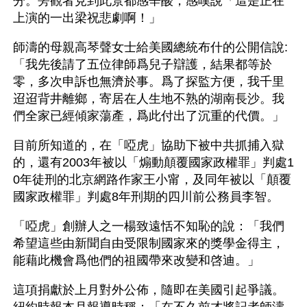
分。旁觀者見到此景都感辛酸，感嘆說「這是正在
上演的一出梁祝悲劇啊！」 
師濤的母親高琴聲女士給美國總統布什的公開信說:
「我先後請了五位律師爲兒子辯護，結果都等於
零，多次申訴也無濟於事。爲了探監方便，我千里
迢迢背井離鄉，寄居在人生地不熟的湖南長沙。我
們全家已經傾家蕩產，爲此付出了沉重的代價。」 
目前所知道的，在「啞虎」協助下被中共抓捕入獄
的，還有2003年被以「煽動顛覆國家政權罪」判處1
0年徒刑的北京網路作家王小甯，及同年被以「顛覆
國家政權罪」判處8年刑期的四川前公務員李智。
「啞虎」創辦人之一楊致遠恬不知恥的說：「我們
希望這些由新聞自由受限制國家來的獎學金得主，
能藉此機會爲他們的祖國帶來改變和啓迪。」
這項捐獻於上月對外公佈，隨即在美國引起爭議。