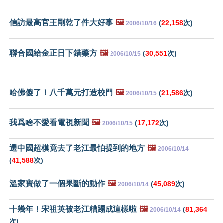
信訪最高官王剛乾了件大好事
🖼️
(
22,158
次)
2006/10/16
聯合國給金正日下錯藥方
🖼️
(
30,551
次)
2006/10/15
哈佛傻了！八千萬元打造校門
🖼️
(
21,586
次)
2006/10/15
我爲啥不愛看電視新聞
🖼️
(
17,172
次)
2006/10/15
選中國超模竟去了老江最怕提到的地方
🖼️
2006/10/14
(
41,588
次)
溫家寶做了一個果斷的動作
🖼️
(
45,089
次)
2006/10/14
十幾年！宋祖英被老江糟蹋成這樣啦
🖼️
(
81,364
2006/10/14
次)