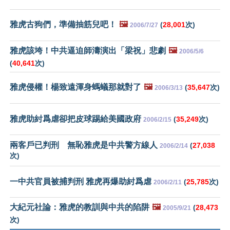
雅虎古狗們，準備抽筋兒吧！
🖼️
(
28,001
次)
2006/7/27
雅虎該垮！中共逼迫師濤演出「梁祝」悲劇
🖼️
2006/5/6
(
40,641
次)
雅虎侵權！楊致遠渾身螞蟻那就對了
🖼️
(
35,647
次)
2006/3/13
雅虎助紂爲虐卻把皮球踢給美國政府
(
35,249
次)
2006/2/15
兩客戶已判刑 無恥雅虎是中共警方線人
(
27,038
2006/2/14
次)
一中共官員被捕判刑 雅虎再爆助紂爲虐
(
25,785
次)
2006/2/11
大紀元社論：雅虎的教訓與中共的陷阱
🖼️
(
28,473
2005/9/21
次)