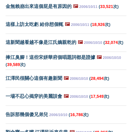
金無賴崩出來這個屁是有原因的
🖼️
(
33,521
次)
2006/10/11
這樣上訪太吃虧 給你想個輒
🖼️
(
18,926
次)
2006/10/11
這新聞越看越不像是江氏嫡親乾的
🖼️
(
32,074
次)
2006/10/10
捧江臭腳！這些宋姘華府個唱題詞都是證據
🖼️
2006/10/10
(
39,589
次)
江澤民很關心這個有趣新聞
🖼️
(
28,494
次)
2006/10/10
一場不忍心揭穿的美麗誤會
🖼️
(
17,549
次)
2006/10/10
告訴那幾個傻兄弟兒
(
16,786
次)
2006/10/10