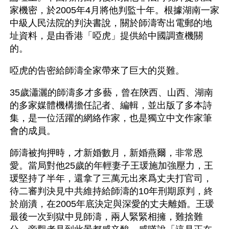
家機密，於2005年4月將他判監十年。根據湖南一家
中級人民法院的判決書說，關於師濤寄出電郵的地
址資料，是由香港「啞虎」提供給中國調查機關
的。
啞虎的告密給師濤全家帶來了巨大的災難。
35歲瀟灑的師濤多才多藝，曾在陝西、山西、湖南
的多家媒體機構擔任記者、編輯，並出版了多本詩
集，是一位活躍的網絡作家，也是獨立中文作家筆
會的成員。
師濤被拘押時，才新婚數月，新婚燕爾，非常恩
愛。當局對他25歲的年輕妻子王瑗施加強壓力，王
瑗堅持了半年，還拿了三萬元出來爲丈夫打官司，
待二審判決見中共維持給師濤的10年刑期原判，終
於崩潰，在2005年底決定與深愛的丈夫離婚。王瑗
最後一次到獄中見師濤，兩人緊緊相擁，難捨難