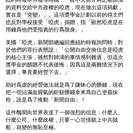
紐約時報本月報導時稱：「在不久前才將記者師濤
的資料交給中共政權的啞虎，現在做出這項捐獻，
實在是『突變』」。這項獎學金計劃以前的得主們
也反對學校接受「啞虎」捐贈，指「顯然啞虎是在
用錢爲他們受指責的行爲脫身。」
美國「啞虎」新聞部總編回應紐約時報詢問時，對
於他們的罪行表態說：「公開自由交換信息是啞虎
的核心主張，雖然對師濤的事情感到難過，但這次
獎學金的饋贈不代表後悔，因爲這是兩難情況下的
選擇，畢竟要經營下去。」
助紂爲虐的經營做法就是爲了賺昧心的髒錢，現在
把一些沾滿血腥氣的鉅額髒錢拿來爲自己塗脂抹
粉，說是爲了推動「新聞自由」！
這件醜聞向世界表達了一個強烈的信息：什麼人、
什麼公司、什麼政權，只要一心甘情願上中共賊
船，就變的無恥至極。