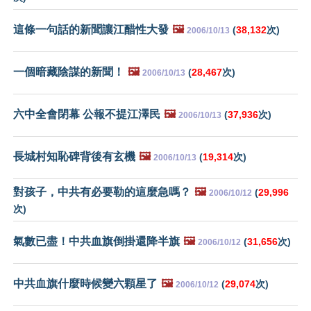
這條一句話的新聞讓江醋性大發
🖼️
(
38,132
次)
2006/10/13
一個暗藏陰謀的新聞！
🖼️
(
28,467
次)
2006/10/13
六中全會閉幕 公報不提江澤民
🖼️
(
37,936
次)
2006/10/13
長城村知恥碑背後有玄機
🖼️
(
19,314
次)
2006/10/13
對孩子，中共有必要勒的這麼急嗎？
🖼️
(
29,996
2006/10/12
次)
氣數已盡！中共血旗倒掛還降半旗
🖼️
(
31,656
次)
2006/10/12
中共血旗什麼時候變六顆星了
🖼️
(
29,074
次)
2006/10/12