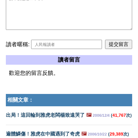
讀者暱稱:
讀者留言
歡迎您的留言反饋。
相關文章：
出局！這回輪到雅虎老闆楊致遠哭了
🖼️
(
41,767
次)
2006/12/4
遍體鱗傷！雅虎在中國遇到了奇虎
🖼️
(
29,389
次)
2006/10/22