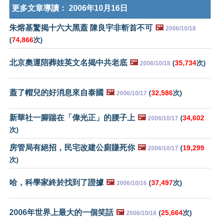
更多文章導讀：
2006年10月16日
朱熔基驚揭十六大黑蓋 陳良宇非斬首不可
🖼️
2006/10/18
(
74,866
次)
北京奧運陪葬娃英文名揭中共老底
🖼️
(
35,734
次)
2006/10/18
蓋了帽兒的好消息來自泰國
🖼️
(
32,586
次)
2006/10/17
新華社一腳踹在「偉光正」的腰子上
🖼️
(
34,602
2006/10/17
次)
房管局有絕招，民宅改建公廁賺死你
🖼️
(
19,299
2006/10/17
次)
哈，科學家終於找到了證據
🖼️
(
37,497
次)
2006/10/16
2006年世界上最大的一個笑話
🖼️
(
25,664
次)
2006/10/16