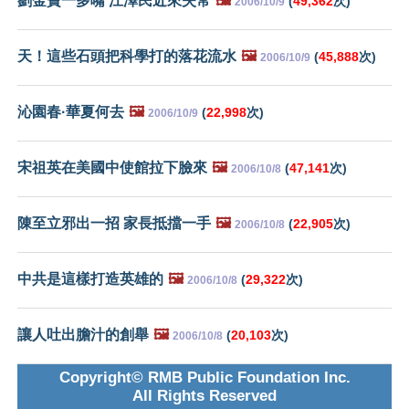
劉金寶一多嘴 江澤民近來失常
🖼️
(
49,362
次)
2006/10/9
天！這些石頭把科學打的落花流水
🖼️
(
45,888
次)
2006/10/9
沁園春·華夏何去
🖼️
(
22,998
次)
2006/10/9
宋祖英在美國中使館拉下臉來
🖼️
(
47,141
次)
2006/10/8
陳至立邪出一招 家長抵擋一手
🖼️
(
22,905
次)
2006/10/8
中共是這樣打造英雄的
🖼️
(
29,322
次)
2006/10/8
讓人吐出膽汁的創舉
🖼️
(
20,103
次)
2006/10/8
Copyright© RMB Public Foundation Inc.
All Rights Reserved