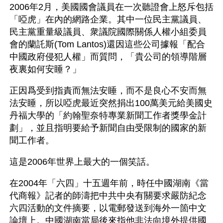
2006年2月，美國國會議員在一次聽證會上怒斥包括
「啞虎」在內的網路企業。其中一位民主黨議員、
民主黨重量級議員、衆議院國際關係人權小組委員
會的蘭託斯(Tom Lantos)還因這些公司據報「配合
中國政府侵犯人權」而質問，「貴公司的領導階層
夜裏如何安睡？」
正因爲受到指責而無法安睡，而不是良心不安而無
法安睡，所以啞虎最近突然捐出100萬美元給美國史
丹福大學的「約翰聖奈特專業新聞工作者獎學金計
劃」，並且指明要給予新聞自由受限制的國家的新
聞工作者。
這是2006年世界上最大的一個笑話。
在2004年「六四」十五週年前，時任中國湖南《當
代商報》記者的師濤把中共中央有關要求嚴防紀念
六四活動的文件摘要，以電郵發送到海外一箇中文
論壇上。中國湖南當局後來指他非法向境外提供國