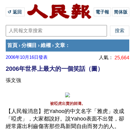
↺ 返回 
電子報
简体版
首頁
分欄目
維權
文章
›
›
›
：
2006年10月16日
發表
人氣：
25,664
2006年世界上最大的一個笑話（圖）
張文強
被啞虎出賣的師濤。
【人民報消息】把Yahoo的中文名字「雅虎」改成
「啞虎」，大家都說好。說Yahoo表面不出聲，卻
經常露出利齒傷害那些爲新聞自由而努力的人。