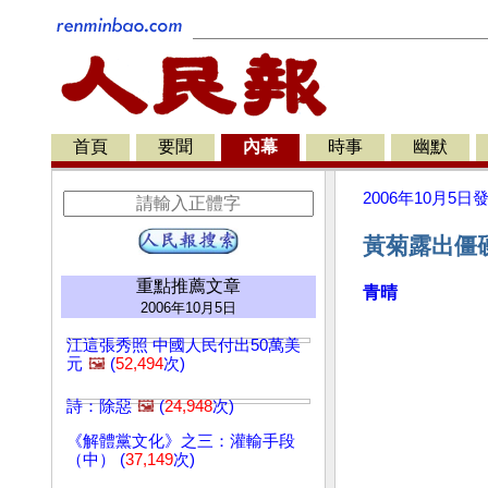
首頁
要聞
內幕
時事
幽默
2006年10月5日
黃菊露出僵
重點推薦文章
青晴
2006年10月5日
江這張秀照 中國人民付出50萬美
元
🖼️
(
52,494
次)
詩：除惡
🖼️
(
24,948
次)
《解體黨文化》之三：灌輸手段
（中） (
37,149
次)