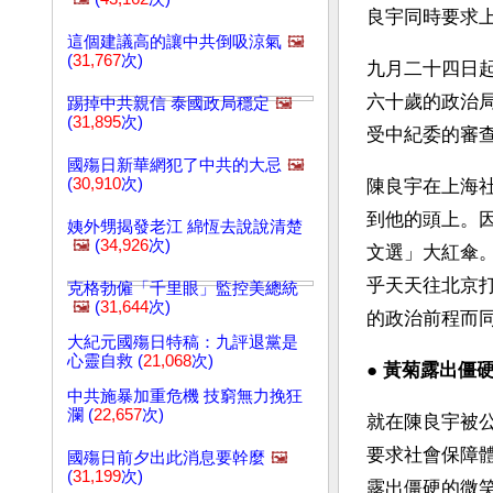
良宇同時要求
這個建議高的讓中共倒吸涼氣
🖼️
(
31,767
次)
九月二十四日
六十歲的政治
踢掉中共親信 泰國政局穩定
🖼️
(
31,895
次)
受中紀委的審
國殤日新華網犯了中共的大忌
🖼️
(
30,910
次)
陳良宇在上海
到他的頭上。
姨外甥揭發老江 綿恆去說說清楚
🖼️
(
34,926
次)
文選」大紅傘
乎天天往北京
克格勃僱「千里眼」監控美總統
🖼️
(
31,644
次)
的政治前程而
大紀元國殤日特稿：九評退黨是
心靈自救 (
21,068
次)
● 
黃菊露出僵硬
中共施暴加重危機 技窮無力挽狂
瀾 (
22,657
次)
就在陳良宇被
要求社會保障
國殤日前夕出此消息要幹麼
🖼️
(
31,199
次)
露出僵硬的微