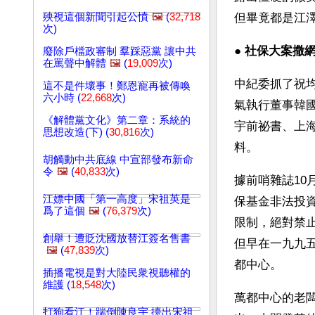
殃視這個新聞引起公憤
🖼️
(
32,718
但畢竟都是江
次)
● 
社保大案撒網
廢除戶檔政審制 羣踩惡黨 讓中共
在罵聲中解體
🖼️
(
19,009
次)
中紀委抓了祝
這不是件壞事！鄭恩寵再被傳喚
六小時 (
22,668
次)
氣執行董事韓
《解體黨文化》第二章：系統的
宇前祕書、上
思想改造(下) (
30,816
次)
料。
胡觸動中共底線 中宣部發布新命
令
🖼️
(
40,833
次)
據前哨雜誌1
江嫖中國「第一高度」宋祖英是
保基金非法投
爲了這個
🖼️
(
76,379
次)
限制，絕對禁
創舉！遭貶沈國放替江簽名售書
但早在一九九
🖼️
(
47,839
次)
都中心。
插播電視是對大陸民衆視聽權的
維護 (
18,548
次)
萬都中心的老
打狗看江！踹倒陳良宇 擡出宋祖