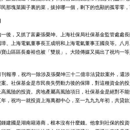
澤民那塊菜園子裏的菜，拔掉哪一個，剩下的也顯的孤零零，
 
均一後，又抓了富豪張榮坤、上海社保局社保基金監管處處長
國璋、上海電氣董事長王成明和上海電氣董事王國良等。八月
海寶山區區長秦裕也被「雙規」。大陸傳媒又揭出了祝均一等
0月刊報導，祝均一除涉及張榮坤三十二億非法貸款案外，還
資案。社保基金是市民喪失勞動力後的保障，對這種資金的投
止高風險的投資。房地產屬高風險項日，社保基金是絕對不能
五年，祝均一就投資上海萬都中心，至一九九九年初，共貸款
闆鍾建國是湖南籍港商，根本沒有什麼錢。他拿到社保的投資