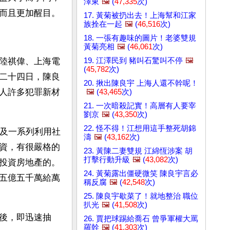
澤東
🖼️
(
47,335
次)
而且更加醒目。
17. 黃菊被扔出去！上海幫和江家
族拴在一起
🖼️
(
46,516
次)
18. 一張有趣味的圖片！老婆雙規
黃菊亮相
🖼️
(
46,061
次)
19. 江澤民到 豬叫石驚叫不停
🖼️
陸祺偉、上海電
(
45,782
次)
二十四日，陳良
20. 揪出陳良宇 上海人還不幹呢！
人許多犯罪新材
🖼️
(
43,465
次)
21. 一次暗殺記實！高層有人要宰
劉京
🖼️
(
43,350
次)
22. 怪不得！江想用這手整死胡錦
涉及一系列利用社
濤
🖼️
(
43,162
次)
資，有很嚴格的
23. 黃陳二妻雙規 江綿恆涉案 胡
打擊行動升級
🖼️
(
43,082
次)
投資房地產的。
24. 黃菊露出僵硬微笑 陳良宇言必
五億五千萬給萬
稱反腐
🖼️
(
42,548
次)
25. 陳良宇歇菜了！就地整治 職位
扒光
🖼️
(
41,508
次)
後，即迅速抽
26. 賈把球踢給喬石 曾爭軍權大罵
羅幹
🖼️
(
41,303
次)