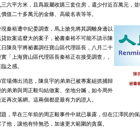
九三六平方米，且爲親屬收購三套住房，還少付近百萬元，並
及價值二十多萬元的金條、高級名表等等。
發現秦裕遭中紀委調查，馬上搶先將其調離身邊以
法貸款案這麼大的案子，祕書秦裕不可能不請示陳
三日陳良宇將祕書調任寶山區代理區長，八月二十
證實「上海寶山區代理區長秦裕正在接受調查」。
來臨之感。
陳
海官場傳出消息，陳良宇的弟弟已被專案組抓捕歸
祕書
陳的弟弟與周正毅勾結做案、坐地分贓，如今周外
最近再次落網。這兩個都是最有力的證人。
問題，早在三年前的周正毅事件中就已暴露，但在江澤民的保
害了他，讓他有恃無恐，加速更大範圍的貪腐。