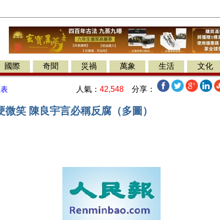
國際
奇聞
災禍
萬象
生活
文化
人氣：
42,548
分享：
發表
硬微笑 陳良宇言必稱反腐（多圖）