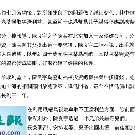
秦裕七月落網後，對所知陳良宇的問題做了詳細交代，其中包
，老婆撈取經濟利益、甚至耗十億港幣爲其子謀得傳媒副總職
部分，據報導，陳良宇之子陳某在北京加入一家傳媒公司，公
籌資。陳某向其父提出這一要求後，陳良宇二話不說，出手就
媒大喜過望，以年薪四十萬元聘陳某爲副總，又以陳某籌資有
來的資都變成壞賬，好處都進了姓陳的私囊。
主牟取利益上，陳良宇爲協助福禧投資總裁張榮坤多賺錢，竟
逼迫上海的相關部門放寬政策，降低門檻，甚至不惜低價出讓
延長到三十年。
在利用職權爲親屬牟取不正當利益方面，除前面
取私利外，陳良宇透過「小兄弟兼鐵哥兒們」、
長吳明烈，安排老婆、兒子出國出境，前後相加