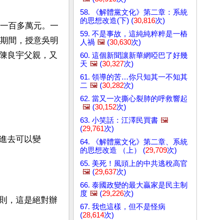
58. 《解體黨文化》第二章：系統
的思想改造(下) (
30,816
次)
一百多萬元。一
59. 不是事故，這純純粹粹是一樁
期間，授意吳明
人禍
🖼️
(
30,630
次)
陳良宇父親，又
60. 這個新聞讓新華網啞巴了好幾
天
🖼️
(
30,327
次)
61. 領導的苦…你只知其一不知其
二
🖼️
(
30,282
次)
62. 當又一次撕心裂肺的呼救響起
🖼️
(
30,152
次)
63. 小笑話：江澤民買書
🖼️
(
29,761
次)
進去可以變
64. 《解體黨文化》第二章、系統
的思想改造 （上） (
29,709
次)
65. 美死！風頭上的中共逃稅高官
🖼️
(
29,637
次)
66. 泰國政變的最大贏家是民主制
度
🖼️
(
29,226
次)
則，這是絕對辦
67. 我也這樣，但不是怪病
(
28,614
次)