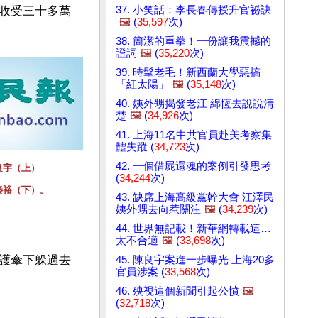
37. 小笑話：李長春傳授升官祕訣
收受三十多萬
🖼️
(
35,597
次)
38. 簡潔的重拳！一份讓我震撼的
證詞
🖼️
(
35,220
次)
39. 時髦老毛！新西蘭大學惡搞
「紅太陽」
🖼️
(
35,148
次)
40. 姨外甥揭發老江 綿恆去說說清
楚
🖼️
(
34,926
次)
41. 上海11名中共官員赴美考察集
體失蹤 (
34,723
次)
42. 一個借屍還魂的案例引發思考
良宇（上）
(
34,244
次)
秦裕（下）。
43. 缺席上海高級黨幹大會 江澤民
姨外甥去向惹關注
🖼️
(
34,239
次)
44. 世界無記載！新華網轉載這…
太不合適
🖼️
(
33,698
次)
護傘下躲過去
45. 陳良宇案進一步曝光 上海20多
官員涉案 (
33,568
次)
46. 殃視這個新聞引起公憤
🖼️
(
32,718
次)