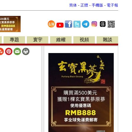
简体
-
正體
-
手機版
-
電子報
專題
寰宇
維權
視頻
雜談