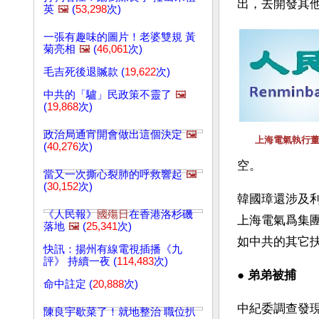
出，去開發其
英
🖼️
(
53,298
次)
一張有趣味的圖片！老婆雙規 黃
菊亮相
🖼️
(
46,061
次)
毛吉死後退贓款 (
19,622
次)
中共的「驢」民政策不靈了
🖼️
(
19,868
次)
政治局通宵開會做出這個決定
🖼️
上海電氣執行
(
40,276
次)
空。
當又一次撕心裂肺的呼救響起
🖼️
(
30,152
次)
韓國璋還涉及
《人民報》
國殤日
在香港洛杉磯
上海電氣爲集
落地
🖼️
(
25,341
次)
如中共的其它
快訊：揚州有線電視插播《九
評》 持續一夜 (
114,483
次)
● 
弟弟被捕 
命中註定 (
20,888
次)
中紀委調查發
陳良宇歇菜了！就地整治 職位扒