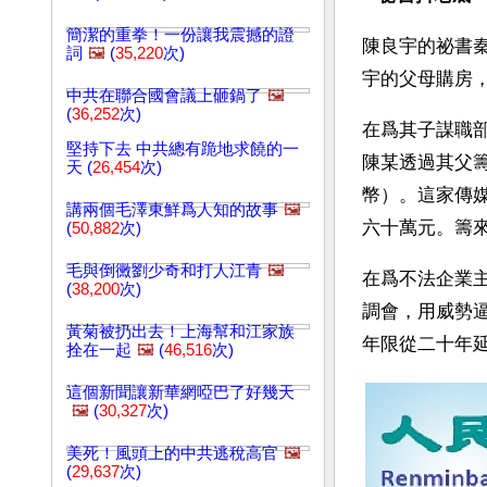
簡潔的重拳！一份讓我震撼的證
陳良宇的祕書
詞
🖼️
(
35,220
次)
宇的父母購房
中共在聯合國會議上砸鍋了
🖼️
(
36,252
次)
在爲其子謀職
堅持下去 中共總有跪地求饒的一
陳某透過其父
天 (
26,454
次)
幣）。這家傳
講兩個毛澤東鮮爲人知的故事
🖼️
六十萬元。籌
(
50,882
次)
毛與倒黴劉少奇和打人江青
🖼️
在爲不法企業
(
38,200
次)
調會，用威勢
黃菊被扔出去！上海幫和江家族
年限從二十年
拴在一起
🖼️
(
46,516
次)
這個新聞讓新華網啞巴了好幾天
🖼️
(
30,327
次)
美死！風頭上的中共逃稅高官
🖼️
(
29,637
次)