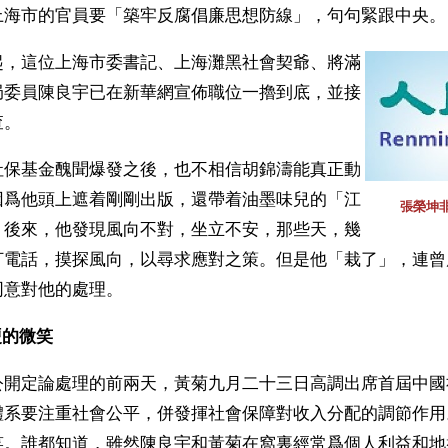
上海市的官員要「築牢反腐倡廉思想防線」，句句緊跟中央。
起，這位上海市委書記、上海灘黑社會契爺、將滿
局委員陳良宇已在新華網宣佈職位一擼到底，並接
查。
社保基金醜聞爆發之後，也不相信胡錦濤能真正動
因爲他頭上遮着剛剛出版，還帶着油墨味兒的「江
張榮坤非
。後來，他發現風向不對，坐立不安，那些天，幾
打電話，摸探風向，以尋求應對之策。但是他「栽了」，連曾
同意對他的處理。
的微笑 
公開定論處理的前兩天，黃菊九月二十三日高調出席首屆中國
體系要注重社會公平，併發揮社會保障對收入分配的調節作用
笑。誰都知道，雖然陳良宇和黃菊在窩裏經常爲個人利益和地