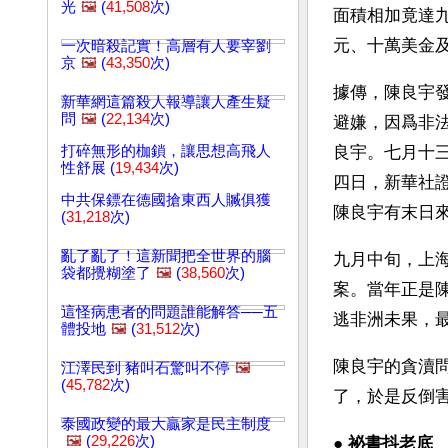
光
🖼️
(
41,508
次)
面積相加竟達
元、十萬美金
一次暗殺記實！高層有人要宰劉
京
🖼️
(
43,350
次)
據傳，陳良宇
新華網這篇殺人報導讓人產生疑
問
🖼️
(
22,134
次)
避嫌，因爲非
打碎無形的枷鎖，讓思想高飛人
良宇。七月十
性舒展 (
19,434
次)
四日，新華社
中共保鏢在德國搶東西人贓俱獲
陳良宇有末日
(
31,218
次)
亂了亂了！這新聞把全世界的腦
九月中旬，上
袋都攪糊塗了
🖼️
(
38,560
次)
案。當年正是
這怪病患者的問題誰能解答──五
逃非洲未果，
體投地
🖼️
(
31,512
次)
陳良宇的貪瀆
江澤民到 豬叫石驚叫不停
🖼️
(
45,782
次)
了，於是反倒
泰國政變的最大贏家是民主制度
🖼️
(
29,226
次)
● 
祕書抖老底 