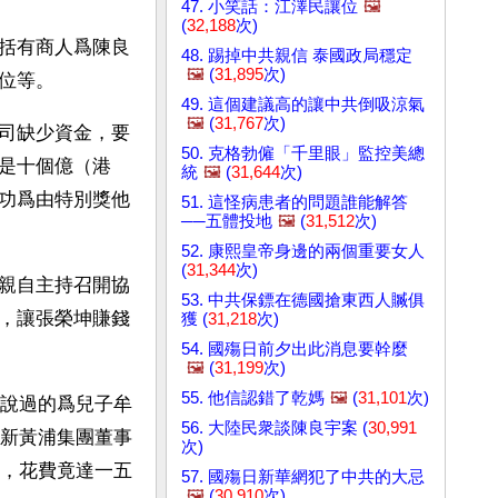
47. 小笑話：江澤民讓位
🖼️
(
32,188
次)
括有商人爲陳良
48. 踢掉中共親信 泰國政局穩定
🖼️
(
31,895
次)
位等。
49. 這個建議高的讓中共倒吸涼氣
🖼️
(
31,767
次)
司缺少資金，要
50. 克格勃僱「千里眼」監控美總
是十個億（港
統
🖼️
(
31,644
次)
功爲由特別獎他
51. 這怪病患者的問題誰能解答
──五體投地
🖼️
(
31,512
次)
52. 康熙皇帝身邊的兩個重要女人
(
31,344
次)
親自主持召開協
53. 中共保鏢在德國搶東西人贓俱
，讓張榮坤賺錢
獲 (
31,218
次)
54. 國殤日前夕出此消息要幹麼
🖼️
(
31,199
次)
55. 他信認錯了乾媽
🖼️
(
31,101
次)
說過的爲兒子牟
56. 大陸民衆談陳良宇案 (
30,991
新黃浦集團董事
次)
，花費竟達一五
57. 國殤日新華網犯了中共的大忌
🖼️
(
30,910
次)