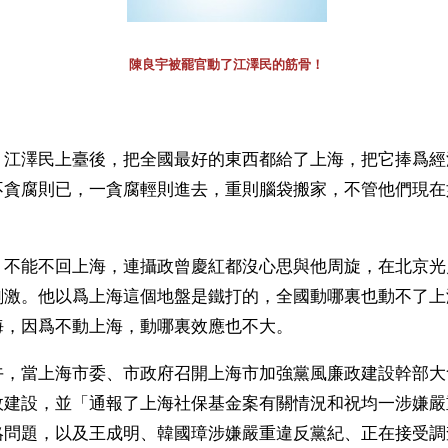
陳良宇被罷官動了江澤民的筋骨！
】江澤民上臺後，把全國最好的東西都給了上海，把它捧爲經
不貪腐則已，一貪腐輕則進去，重則腦袋搬家，不管他們現在
，不能不回上海，連攝政曾慶紅都沒心思與他周旋，在北京光
刺激。他以爲上海這個地盤是鐵打的，全國動哪裏也動不了上
海，因爲不動上海，動哪裏效應也不大。
午，當上海市委、市政府召開上海市加強黨風廉政建設幹部大
政建設，並「通報了上海社保基金案有關情況和祝均一涉嫌嚴
賂問題，以及王成明、韓國璋涉嫌嚴重違反黨紀、正在接受調