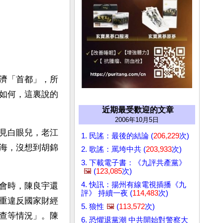
濟「首都」，所
如何，這裏說的
近期最受歡迎的文章
2006年10月5日
見白眼兒，老江
1. 民謠：最後的結論 (
206,229
次)
海，沒想到胡錦
2. 歌謠：罵垮中共 (
203,933
次)
3. 下載電子書：《九評共產黨》
🖼️
(
123,085
次)
4. 快訊：揚州有線電視插播《九
會時，陳良宇還
評》 持續一夜 (
114,483
次)
重違反國家財經
5. 狼性
🖼️
(
113,572
次)
查等情況」。陳
6. 恐懼退黨潮 中共開始對警察大