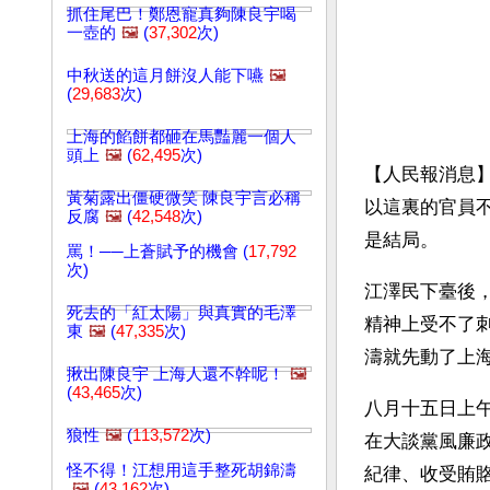
抓住尾巴！鄭恩寵真夠陳良宇喝
一壺的
🖼️
(
37,302
次)
中秋送的這月餅沒人能下嚥
🖼️
(
29,683
次)
上海的餡餅都砸在馬豔麗一個人
頭上
🖼️
(
62,495
次)
【人民報消息
黃菊露出僵硬微笑 陳良宇言必稱
以這裏的官員
反腐
🖼️
(
42,548
次)
是結局。
罵！──上蒼賦予的機會 (
17,792
次)
江澤民下臺後
死去的「紅太陽」與真實的毛澤
精神上受不了
東
🖼️
(
47,335
次)
濤就先動了上
揪出陳良宇 上海人還不幹呢！
🖼️
(
43,465
次)
八月十五日上
狼性
🖼️
(
113,572
次)
在大談黨風廉
怪不得！江想用這手整死胡錦濤
紀律、收受賄
🖼️
(
43,162
次)