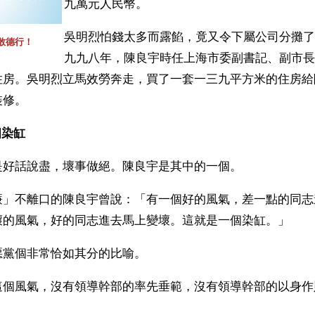
九萬元人民幣。
吳明烈怕錢太多而露餡，竟又令下屬公司分攤了
散德行！
九九八年，陳良宇時任上海市委副書記、副市長
住房。吳明烈立馬效勞奔走，買了一套一三九平方米的住房給
裝修。
個染缸
是好話說盡，壞事做絕。陳良宇是其中的一個。
廉」不離口的陳良宇曾說：「有一個好的風氣，差一點的同志
壞的風氣，好的同志進去馬上變壞。這就是一個染缸。」
黨個非常恰如其分的比喻。 
這個風氣，沒有領導幹部的率先垂範，沒有領導幹部的以身作