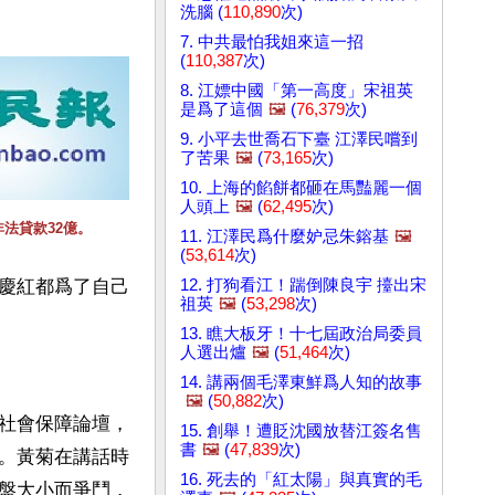
洗腦 (
110,890
次)
7. 中共最怕我姐來這一招
(
110,387
次)
8. 江嫖中國「第一高度」宋祖英
是爲了這個
🖼️
(
76,379
次)
9. 小平去世喬石下臺 江澤民嚐到
了苦果
🖼️
(
73,165
次)
10. 上海的餡餅都砸在馬豔麗一個
人頭上
🖼️
(
62,495
次)
法貸款32億。
11. 江澤民爲什麼妒忌朱鎔基
🖼️
(
53,614
次)
12. 打狗看江！踹倒陳良宇 擡出宋
慶紅都爲了自己
祖英
🖼️
(
53,298
次)
13. 瞧大板牙！十七屆政治局委員
人選出爐
🖼️
(
51,464
次)
14. 講兩個毛澤東鮮爲人知的故事
🖼️
(
50,882
次)
社會保障論壇，
15. 創舉！遭貶沈國放替江簽名售
書
🖼️
(
47,839
次)
。黃菊在講話時
16. 死去的「紅太陽」與真實的毛
盤大小而爭鬥，