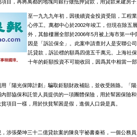
他項目，再將萬都的地塊向銀行做抵押貸款，用貸款來建房子
至一九九九年初，因後續資金投資受阻，工程業
心停工。萬都中心於2002年竣工，但現在除五
外，其餘樓層全部於2006年5月被上海市第一
因是「訴訟保全」。此案申請查封人是安聯公司
託貸款，訴訟標的額爲四億五千萬元。上海社保
董事韓國璋。
十年的鉅額投資不可能收回，因爲其中相當一部
利用「陽光保障計劃」騙取鉅額財政補貼，並收受賄賂。「陽
團內部協保和託管人員提供的一項團體保險，用於幫困保險和
扶貧項目一樣，用於扶貧幫困是假，進個人口袋是真。
現，涉張榮坤三十二億貸款案的陳良宇祕書秦裕，一個公務員