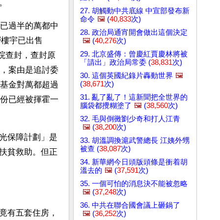
。
27. 胡觸動中共底線 中宣部發布新
命令
🖼️
(
40,833
次)
已過半的萬都中
28. 政治局通宵開會做出這個決定
層樓宇已出售
🖼️
(
40,276
次)
29. 北京盛傳：曾慶紅賈慶林將被
中院查封，查封原
「請出」政治局常委 (
38,831
次)
，案由是追討委
30. 這個英國紀錄片轟動世界
🖼️
(
38,671
次)
基金對萬都超過
31. 亂了亂了！這新聞把全世界的
份已經被揮霍一
腦袋都攪糊塗了
🖼️
(
38,560
次)
32. 毛與倒黴劉少奇和打人江青
🖼️
(
38,200
次)
光保障計劃」是
33. 胡溫調換滬武警總長 江姨外甥
被查 (
38,087
次)
扶貧救助。但正
34. 新華網今日頭版頭條是衝着胡
溫去的
🖼️
(
37,591
次)
35. 一個可怕的消息決不能被忽略
🖼️
(
37,248
次)
36. 中共在聯合國會議上砸鍋了
竟有五套住房，
🖼️
(
36,252
次)