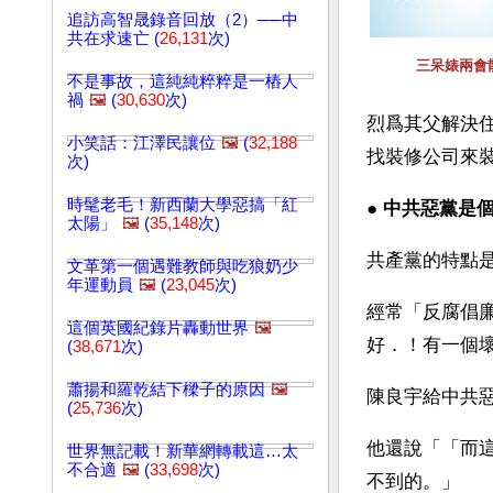
追訪高智晟錄音回放（2）──中
共在求速亡 (
26,131
次)
三呆婊兩會
不是事故，這純純粹粹是一樁人
禍
🖼️
(
30,630
次)
烈爲其父解決
小笑話：江澤民讓位
🖼️
(
32,188
找裝修公司來
次)
時髦老毛！新西蘭大學惡搞「紅
● 
中共惡黨是
太陽」
🖼️
(
35,148
次)
共產黨的特點
文革第一個遇難教師與吃狼奶少
年運動員
🖼️
(
23,045
次)
經常「反腐倡
這個英國紀錄片轟動世界
🖼️
好．！有一個
(
38,671
次)
蕭揚和羅乾結下樑子的原因
🖼️
陳良宇給中共惡
(
25,736
次)
他還說「「而
世界無記載！新華網轉載這…太
不合適
🖼️
(
33,698
次)
不到的。」