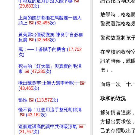
語言挖苦嘲笑
中秋送的這月餅沒人能下嚥
🖼️
(
29,683
次)
放學時，格格
上海的餡餅都砸在馬豔麗一個人
頭上
🖼️
(
62,495
次)
警察還踹格格
黃菊露出僵硬微笑 陳良宇言必稱
警察故意將孩
反腐
🖼️
(
42,548
次)
罵！──上蒼賦予的機會 (
17,792
在學校的收發
次)
訊的時候，親
死去的「紅太陽」與真實的毛澤
麼」。
東
🖼️
(
47,335
次)
揪出陳良宇 上海人還不幹呢！
🖼️
而這一次「十
(
43,465
次)
耿和的近況
狼性
🖼️
(
113,572
次)
怪不得！江想用這手整死胡錦濤
據知情者透露
🖼️
(
43,162
次)
方提出要求後
這個建議高的讓中共倒吸涼氣
🖼️
己的存摺取出
(
31,767
次)