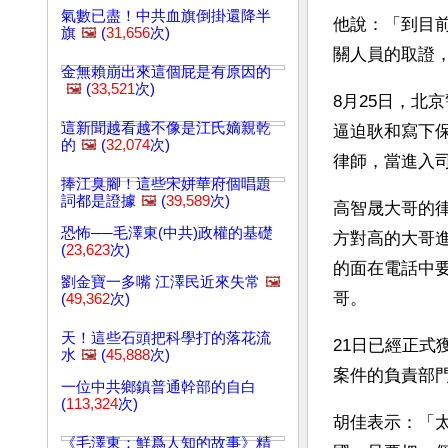
氣數已盡！中共血旗倒掛還降半
他說：「到目
旗
🖼️
(
31,656
次)
關人員的取證
金無賴崩出來這個屁是有原因的
🖼️
(
33,521
次)
8月25日，北
這新聞越看越不像是江氏嫡親乾
逼迫耿和寫下
的
🖼️
(
32,074
次)
律師，當進入
捧江臭腳！這些宋姘華府個唱題
詞都是證據
🖼️
(
39,589
次)
高智晟大哥的律
恐怖──毛澤東(中共)政權的基礎
方對高的大哥
(
23,623
次)
的面在電話中
劉金寶一多嘴 江澤民近來失常
🖼️
哥。
(
49,362
次)
天！這些石頭把科學打的落花流
21日已經正式
水
🖼️
(
45,888
次)
案件的負責部
一位中共鄉鎮普通幹部的自白
(
113,324
次)
胡佳表示：「
《毛澤東：鮮爲人知的故事》精