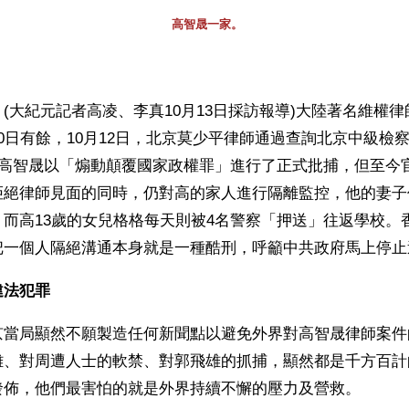
高智晟一家。
(大紀元記者高凌、李真10月13日採訪報導)大陸著名維權
0日有餘，10月12日，北京莫少平律師通過查詢北京中級檢
對高智晟以「煽動顛覆國家政權罪」進行了正式批捕，但至今
拒絕律師見面的同時，仍對高的家人進行隔離監控，他的妻子
而高13歲的女兒格格每天則被4名警察「押送」往返學校。
把一個人隔絕溝通本身就是一種酷刑，呼籲中共政府馬上停止
違法犯罪
京當局顯然不願製造任何新聞點以避免外界對高智晟律師案件
離、對周遭人士的軟禁、對郭飛雄的抓捕，顯然都是千方百計
發佈，他們最害怕的就是外界持續不懈的壓力及營救。