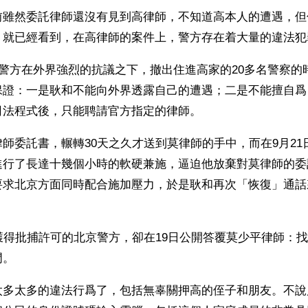
前雖然委託律師還沒有見到高律師，不知道高本人的遭遇，但
，就已經看到，在高律師的案件上，警方存在着大量的違法犯
京警方在外界強烈的抗議之下，撤出住進高家的20多名警察的
保證：一是耿和不能向外界透露自己的遭遇；二是不能擅自爲
司法程式後，只能聘請官方指定的律師。
師委託書，輾轉30天之久才送到莫律師的手中，而在9月21
進行了長達十幾個小時的軟硬兼施，逼迫他放棄對莫律師的委
要求北京方面同時配合施加壓力，於是耿和再次「恢復」通話
獲得批捕許可的北京警方，卻在19日公開答覆莫少平律師：
門。
太多太多的違法行爲了，包括無辜關押高的侄子和朋友。不說