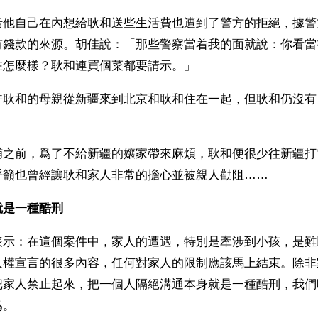
括他自己在內想給耿和送些生活費也遭到了警方的拒絕，據警
有錢款的來源。胡佳說：「那些警察當着我的面就說：你看當
在怎麼樣？耿和連買個菜都要請示。」
許耿和的母親從新疆來到北京和耿和住在一起，但耿和仍沒有
。
捕之前，爲了不給新疆的孃家帶來麻煩，耿和便很少往新疆打
呼籲也曾經讓耿和家人非常的擔心並被親人勸阻……
就是一種酷刑
表示：在這個案件中，家人的遭遇，特別是牽涉到小孩，是難
人權宣言的很多內容，任何對家人的限制應該馬上結束。除非
把家人禁止起來，把一個人隔絕溝通本身就是一種酷刑，我們
爲。