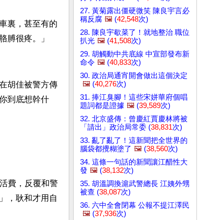
27. 黃菊露出僵硬微笑 陳良宇言必
稱反腐
🖼️
(
42,548
次)
車裏，甚至有的
28. 陳良宇歇菜了！就地整治 職位
胳膊很疼。」
扒光
🖼️
(
41,508
次)
29. 胡觸動中共底線 中宣部發布新
命令
🖼️
(
40,833
次)
30. 政治局通宵開會做出這個決定
🖼️
(
40,276
次)
在胡佳被警方傳
31. 捧江臭腳！這些宋姘華府個唱
你到底想幹什
題詞都是證據
🖼️
(
39,589
次)
32. 北京盛傳：曾慶紅賈慶林將被
「請出」政治局常委 (
38,831
次)
。
33. 亂了亂了！這新聞把全世界的
腦袋都攪糊塗了
🖼️
(
38,560
次)
34. 這條一句話的新聞讓江醋性大
發
🖼️
(
38,132
次)
生活費，反覆和警
35. 胡溫調換滬武警總長 江姨外甥
被查 (
38,087
次)
」，耿和才用自
36. 六中全會閉幕 公報不提江澤民
🖼️
(
37,936
次)