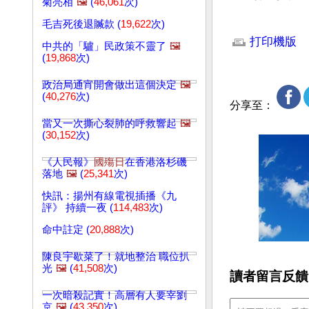
菊亮相
🖼️
(
46,061
次)
文章網址: http://w
毛吉死後退贓款 (
19,622
次)
打印機版
中共的「驢」民政策不靈了
🖼️
(
19,868
次)
政治局通宵開會做出這個決定
🖼️
(
40,276
次)
分享至：
當又一次撕心裂肺的呼救響起
🖼️
(
30,152
次)
《人民報》
國殤日
在香港洛杉磯
落地
🖼️
(
25,341
次)
快訊：揚州有線電視插播《九
評》 持續一夜 (
114,483
次)
命中註定 (
20,888
次)
陳良宇歇菜了！就地整治 職位扒
光
🖼️
(
41,508
次)
讀者留言反饋
一次暗殺記實！高層有人要宰劉
京
🖼️
(
43,350
次)