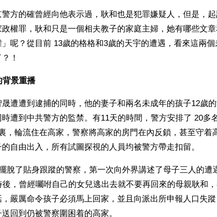
京警方的確曾經向他表示過，耿和也是犯罪嫌疑人，但是，起
家政權罪，耿和只是一個相夫教子的家庭主婦，她有哪些文章
」呢？從目前 13歲的格格和3歲的天宇的遭遇，看來這兩
了？！
的背景重播
晟遭遭到逮捕的同時，他的妻子和兩名未成年的孩子12歲的
時遭到中共警方的監禁。有11天的時間，警方安排了 20多
月裏，輪流住在高家，警察將高家的房門在內反鎖，甚至守着
子的自由出入，所有試圖探視的人員均被警方帶走扣留。
格擺脫了貼身跟蹤的警察，第一次向外界講述了母子三人的遭
小時後，曾經囑咐自己的女兒逃出去就不要再回來的母親耿和
話，嚴厲命令孩子必須馬上回家，並且向派出所申報人口失蹤
子送回到仍被警察圍困着的高家。