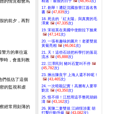
精選：最後的日子
🖼️
(
48,953
次)
體的情況都會馬
17. 創舉！遭貶沈國放替江簽名售
書
🖼️
(
47,839
次)
18. 死去的「紅太陽」與真實的毛
假的前夕，再對
澤東
🖼️
(
47,335
次)
19. 宋祖英在美國中使館拉下臉來
🖼️
(
47,141
次)
20. 一張有趣味的圖片！老婆雙規
黃菊亮相
🖼️
(
46,061
次)
着警方的車往返
21. 天！這些石頭把科學打的落花
流水
🖼️
(
45,888
次)
學時，會進到教
22. 江澤民到 豬叫石驚叫不停
🖼️
(
45,782
次)
23. 揪出陳良宇 上海人還不幹呢！
🖼️
(
43,465
次)
他們低估了這個
24. 一次暗殺記實！高層有人要宰
嚴密的監視和虐
劉京
🖼️
(
43,350
次)
25. 怪不得！江想用這手整死胡錦
濤
🖼️
(
43,162
次)
警察經常用刻薄的
26. 黃陳二妻雙規 江綿恆涉案 胡
打擊行動升級
🖼️
(
43,082
次)