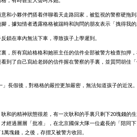
格格，有時甚至大聲呵斥她。
願意和小夥伴們搭着伴聊着天走路回家，被監視的警察硬拖到
幾腳，據知情者透露格格被踹時和詢問的朋友表示「拽得我的
子反鎖在車內無法下車，導致孩子上學遲到。
室裏，所有寫給格格和她班主任的信件全部被警方檢查扣押，
眼看到了自己寫給老師的信件握在警察的手裏，並質問胡佳「
.一」長假後，對格格的嚴控更加嚴密，無法知道孩子的近況
，耿和的精神狀態很差，有一次耿和的手裏只剩下20塊錢的
，才經過層層「批准」，在北京國保大隊一位處長的「陪同下
了1萬塊錢，之後，存摺又被警方收回。