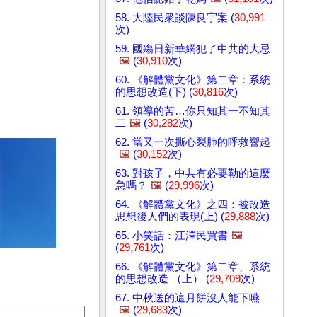
58. 大陸民衆談陳良宇案 (
30,991
次)
59. 國殤日新華網犯了中共的大忌
🖼️
(
30,910
次)
60. 《解體黨文化》第二章：系統
的思想改造(下) (
30,816
次)
61. 領導的苦…你只知其一不知其
二
🖼️
(
30,282
次)
62. 當又一次撕心裂肺的呼救響起
🖼️
(
30,152
次)
63. 對孩子，中共有必要勒的這麼
急嗎？
🖼️
(
29,996
次)
64. 《解體黨文化》之四：被改造
思想後人們的表現(上) (
29,888
次)
65. 小笑話：江澤民買書
🖼️
(
29,761
次)
66. 《解體黨文化》第二章、系統
的思想改造 （上） (
29,709
次)
67. 中秋送的這月餅沒人能下嚥
🖼️
(
29,683
次)