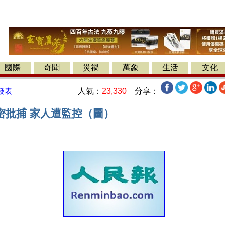
國際
奇聞
災禍
萬象
生活
文化
人氣：
23,330
分享：
發表
密批捕 家人遭監控（圖）