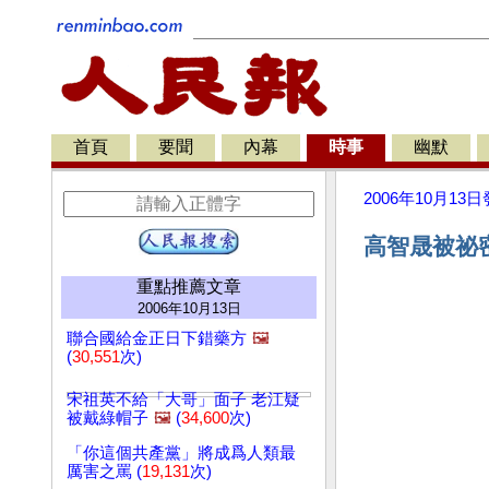
首頁
要聞
內幕
時事
幽默
2006年10月13日
高智晟被祕
重點推薦文章
2006年10月13日
聯合國給金正日下錯藥方
🖼️
(
30,551
次)
宋祖英不給「大哥」面子 老江疑
被戴綠帽子
🖼️
(
34,600
次)
「你這個共產黨」將成爲人類最
厲害之罵 (
19,131
次)