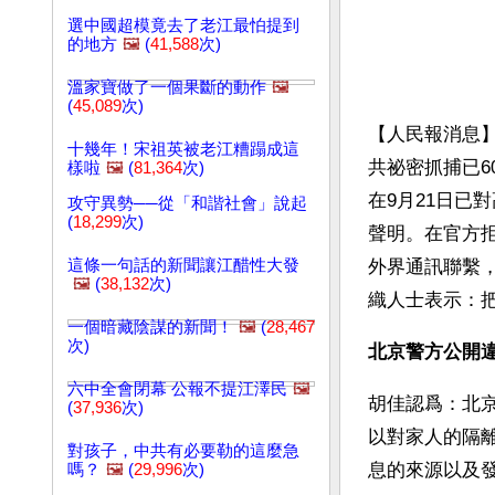
選中國超模竟去了老江最怕提到
的地方
🖼️
(
41,588
次)
溫家寶做了一個果斷的動作
🖼️
(
45,089
次)
【人民報消息】
十幾年！宋祖英被老江糟蹋成這
共祕密抓捕已6
樣啦
🖼️
(
81,364
次)
在9月21日已
攻守異勢──從「和諧社會」說起
(
18,299
次)
聲明。在官方
這條一句話的新聞讓江醋性大發
外界通訊聯繫，
🖼️
(
38,132
次)
織人士表示：
一個暗藏陰謀的新聞！
🖼️
(
28,467
次)
北京警方公開
六中全會閉幕 公報不提江澤民
🖼️
胡佳認爲：北
(
37,936
次)
以對家人的隔
對孩子，中共有必要勒的這麼急
息的來源以及
嗎？
🖼️
(
29,996
次)