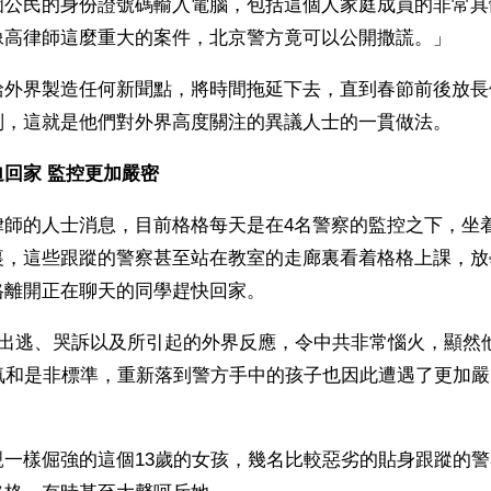
個公民的身份證號碼輸入電腦，包括這個人家庭成員的非常具
像高律師這麼重大的案件，北京警方竟可以公開撒謊。」
給外界製造任何新聞點，將時間拖延下去，直到春節前後放長
判，這就是他們對外界高度關注的異議人士的一貫做法。
回家 監控更加嚴密
律師的人士消息，目前格格每天是在4名警察的監控之下，坐
裏，這些跟蹤的警察甚至站在教室的走廊裏看着格格上課，放
格離開正在聊天的同學趕快回家。
的出逃、哭訴以及所引起的外界反應，令中共非常惱火，顯然
勇氣和是非標準，重新落到警方手中的孩子也因此遭遇了更加
親一樣倔強的這個13歲的女孩，幾名比較惡劣的貼身跟蹤的