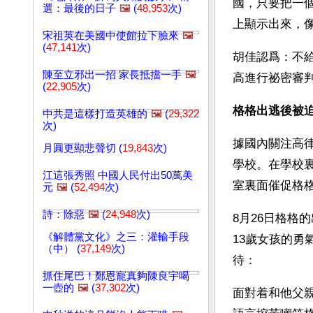
國，只要把一
選：最後的日子
🖼️
(
48,953
次)
上顯示出來，
宋祖英在美國中使館拉下臉來
🖼️
(
47,141
次)
胡佳認爲：不
陳至立邪出一招 家長抵擋一手
🖼️
高進行祕密審
(
22,905
次)
格格出逃後被迫
中共是這樣打造英雄的
🖼️
(
29,322
次)
據國內關注高
月圓更顯悲聲切 (
19,843
次)
學校。在學校
江這張秀照 中國人民付出50萬美
室裏面催促格
元
🖼️
(
52,494
次)
詩：除惡
🖼️
(
24,948
次)
8月26日格格
《解體黨文化》之三：灌輸手段
13歲女孩的
（中） (
37,149
次)
待：
抓住尾巴！鄭恩寵真夠陳良宇喝
一壺的
🖼️
(
37,302
次)
面對着和他父