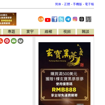
简体
-
正體
-
手機版
-
電子報
專題
寰宇
維權
視頻
雜談