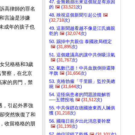
47. 金無賴崩出來這個屁是有原因
的
🖼️
(
33,521
次)
訴高律師的罪名
48. 殃視這個新聞引起公憤
🖼️
和言論是涉嫌
(
32,718
次)
個未成年的孩子也
49. 這新聞越看越不像是江氏嫡親
乾的
🖼️
(
32,074
次)
50. 踢掉中共親信 泰國政局穩定
🖼️
(
31,895
次)
51. 這個建議高的讓中共倒吸涼氣
🖼️
(
31,767
次)
女兒格格和3歲
52. 氣數已盡！中共血旗倒掛還降
名警察，在北京
半旗
🖼️
(
31,656
次)
53. 克格勃僱「千里眼」監控美總
高家的房門，禁
統
🖼️
(
31,644
次)
54. 這怪病患者的問題誰能解答
──五體投地
🖼️
(
31,512
次)
遇，引起外界強
55. 中共保鏢在德國搶東西人贓俱
獲 (
31,218
次)
，卻突然恢復了和
56. 國殤日前夕出此消息要幹麼
，收留格格的朋
🖼️
(
31,199
次)
57. 他信認錯了乾媽
🖼️
(
31,101
次)