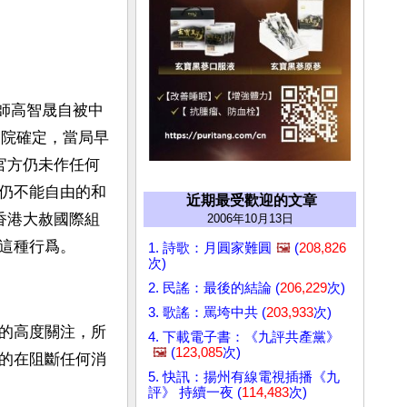
律師高智晟自被中
察院確定，當局早
官方仍未作任何
仍不能自由的和
近期最受歡迎的文章
香港大赦國際組
2006年10月13日
這種行爲。
1. 詩歌：月圓家難圓
🖼️
(
208,826
次)
2. 民謠：最後的結論 (
206,229
次)
3. 歌謠：罵垮中共 (
203,933
次)
的高度關注，所
4. 下載電子書：《九評共產黨》
🖼️
(
123,085
次)
的在阻斷任何消
5. 快訊：揚州有線電視插播《九
評》 持續一夜 (
114,483
次)