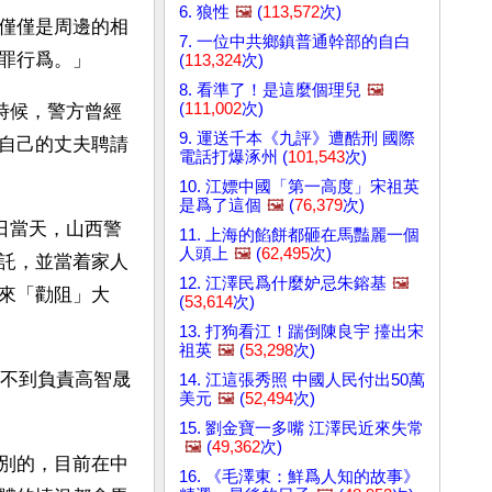
6. 狼性
🖼️
(
113,572
次)
僅僅是周邊的相
7. 一位中共鄉鎮普通幹部的自白
罪行爲。」
(
113,324
次)
8. 看準了！是這麼個理兒
🖼️
(
111,002
次)
時候，警方曾經
9. 運送千本《九評》遭酷刑 國際
自己的丈夫聘請
電話打爆涿州 (
101,543
次)
10. 江嫖中國「第一高度」宋祖英
是爲了這個
🖼️
(
76,379
次)
日當天，山西警
11. 上海的餡餅都砸在馬豔麗一個
人頭上
🖼️
(
62,495
次)
託，並當着家人
12. 江澤民爲什麼妒忌朱鎔基
🖼️
來「勸阻」大
(
53,614
次)
13. 打狗看江！踹倒陳良宇 擡出宋
祖英
🖼️
(
53,298
次)
找不到負責高智晟
14. 江這張秀照 中國人民付出50萬
美元
🖼️
(
52,494
次)
15. 劉金寶一多嘴 江澤民近來失常
🖼️
(
49,362
次)
別的，目前在中
16. 《毛澤東：鮮爲人知的故事》