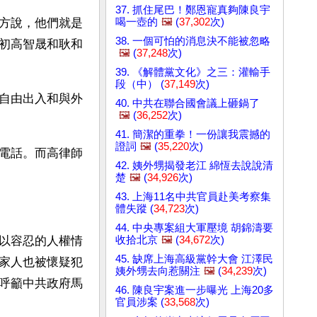
37. 抓住尾巴！鄭恩寵真夠陳良宇
喝一壺的
🖼️
(
37,302
次)
方說，他們就是
38. 一個可怕的消息決不能被忽略
初高智晟和耿和
🖼️
(
37,248
次)
39. 《解體黨文化》之三：灌輸手
段（中） (
37,149
次)
自由出入和與外
40. 中共在聯合國會議上砸鍋了
🖼️
(
36,252
次)
41. 簡潔的重拳！一份讓我震撼的
證詞
🖼️
(
35,220
次)
電話。而高律師
42. 姨外甥揭發老江 綿恆去說說清
楚
🖼️
(
34,926
次)
43. 上海11名中共官員赴美考察集
體失蹤 (
34,723
次)
44. 中央專案組大軍壓境 胡錦濤要
收拾北京
🖼️
(
34,672
次)
以容忍的人權情
45. 缺席上海高級黨幹大會 江澤民
家人也被懷疑犯
姨外甥去向惹關注
🖼️
(
34,239
次)
呼籲中共政府馬
46. 陳良宇案進一步曝光 上海20多
官員涉案 (
33,568
次)