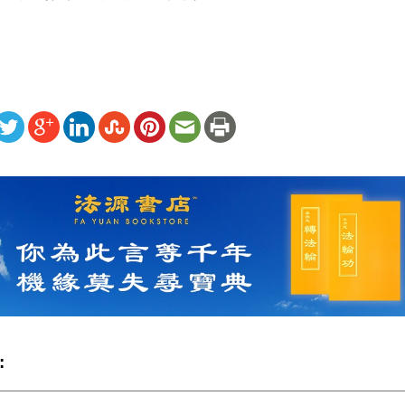
ww.renminbao.com/rmb/articles/2006/10/13/41901b.html
: