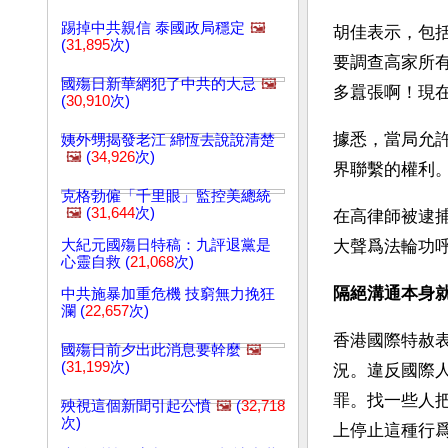
踢掉中共親信 泰國政局穩定
🖼️
胡佳表示，包
(
31,895
次)
要調查高家所
國殤日新華網犯了中共的大忌
🖼️
多囂張啊！現
(
30,910
次)
據悉，當局允
姨外甥揭發老江 綿恆去說說清楚
🖼️
(
34,926
次)
界聯繫的權利
克格勃僱「千里眼」監控美總統
🖼️
(
31,644
次)
在高律師被逮
大紀元國殤日特稿：九評退黨是
大聲爲法輪功
心靈自救 (
21,068
次)
隔絕溝通本身
中共施暴加重危機 技窮無力挽狂
瀾 (
22,657
次)
香港國際特赦
國殤日前夕出此消息要幹麼
🖼️
(
31,199
次)
況。違反國際
罪。找一些人
殃視這個新聞引起公憤
🖼️
(
32,718
次)
上停止這種行