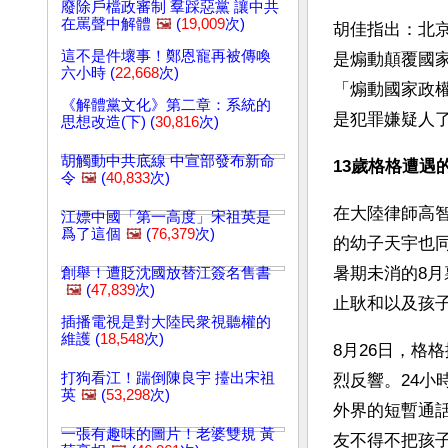
廢除戶檔政審制 羣踩惡黨 讓中共
在罵聲中解體
🖼️
(
19,009
次)
胡佳指出：北
這不是件壞事！鄭恩寵再被傳喚
是煽動顛覆國
六小時 (
22,668
次)
「煽動國家政權
《解體黨文化》第二章：系統的
是犯罪嫌疑人
思想改造(下) (
30,816
次)
胡觸動中共底線 中宣部發布新命
13歲格格遭遇
令
🖼️
(
40,833
次)
在大陸律師高智
江嫖中國「第一高度」宋祖英是
爲了這個
🖼️
(
76,379
次)
的幼子天宇也同
暑期未消的8
創舉！遭貶沈國放替江簽名售書
🖼️
(
47,839
次)
止耿和以及孩
插播電視是對大陸民衆視聽權的
維護 (
18,548
次)
8月26日，格
打狗看江！踹倒陳良宇 擡出宋祖
烈反響。24
英
🖼️
(
53,298
次)
外界的短暫通
一張有趣味的圖片！老婆雙規 黃
友不得不把孩