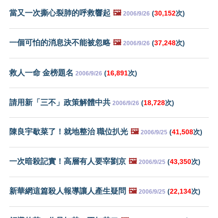
當又一次撕心裂肺的呼救響起
🖼️
(
30,152
次)
2006/9/26
一個可怕的消息決不能被忽略
🖼️
(
37,248
次)
2006/9/26
救人一命 金榜題名
(
16,891
次)
2006/9/26
請用新「三不」政策解體中共
(
18,728
次)
2006/9/26
陳良宇歇菜了！就地整治 職位扒光
🖼️
(
41,508
次)
2006/9/25
一次暗殺記實！高層有人要宰劉京
🖼️
(
43,350
次)
2006/9/25
新華網這篇殺人報導讓人產生疑問
🖼️
(
22,134
次)
2006/9/25