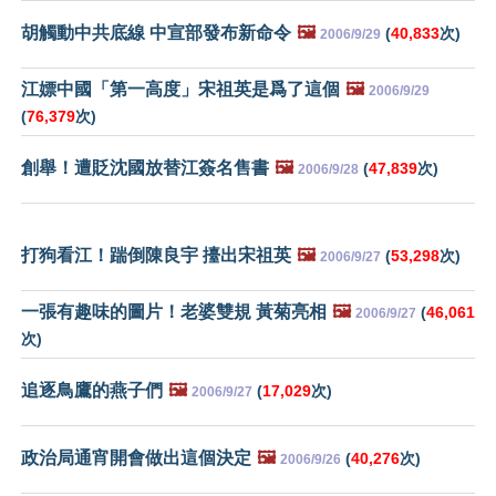
胡觸動中共底線 中宣部發布新命令
🖼️
(
40,833
次)
2006/9/29
江嫖中國「第一高度」宋祖英是爲了這個
🖼️
2006/9/29
(
76,379
次)
創舉！遭貶沈國放替江簽名售書
🖼️
(
47,839
次)
2006/9/28
打狗看江！踹倒陳良宇 擡出宋祖英
🖼️
(
53,298
次)
2006/9/27
一張有趣味的圖片！老婆雙規 黃菊亮相
🖼️
(
46,061
2006/9/27
次)
追逐鳥鷹的燕子們
🖼️
(
17,029
次)
2006/9/27
政治局通宵開會做出這個決定
🖼️
(
40,276
次)
2006/9/26