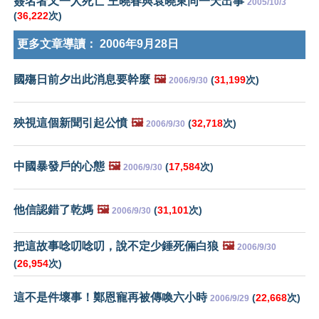
簽名者又一人死亡 王曉春與袁曉東同一天出事
2005/10/3
(
36,222
次)
更多文章導讀：
2006年9月28日
國殤日前夕出此消息要幹麼
🖼️
(
31,199
次)
2006/9/30
殃視這個新聞引起公憤
🖼️
(
32,718
次)
2006/9/30
中國暴發戶的心態
🖼️
(
17,584
次)
2006/9/30
他信認錯了乾媽
🖼️
(
31,101
次)
2006/9/30
把這故事唸叨唸叨，說不定少錘死倆白狼
🖼️
2006/9/30
(
26,954
次)
這不是件壞事！鄭恩寵再被傳喚六小時
(
22,668
次)
2006/9/29