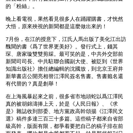
的「粉絲」。
晚上看電視，果然看見很多人在踊躍購書，才恍然
大悟，原來殃視的新聞都是這麼做出來的！
7月份，在江的授意下，江氏人馬出版了美化江出訪
醜聞的書《爲了世界更美好》。發行式上，錢其
琛、唐家璇雙雙剪綵。最可笑的是，中共外交部前
新聞司司長、中共駐聯合國副大使、被貶到《世界
知識出版社》擔任總編輯的沈國放，到北京王府井
新華書店公開亮相替江澤民簽名售書。售書籤名還
有代替的？真是創舉！
在上海風暴起來之前，很多省市地頭蛇以爲江澤民
真的被胡錦濤捧上天，於是《人民日報》、《求
是》雜誌收到部委、地方黨政高幹頌揚《江澤民文
選》稿件多達三百三十多篇。這些稿子都來自省部
級高幹，版面有限，都爭着要把自己的稿子排在前