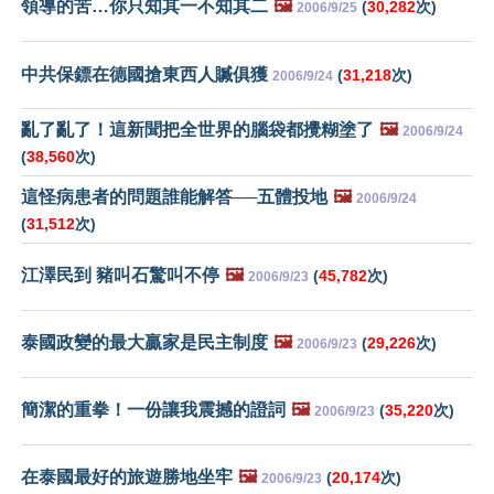
領導的苦…你只知其一不知其二
🖼️
(
30,282
次)
2006/9/25
中共保鏢在德國搶東西人贓俱獲
(
31,218
次)
2006/9/24
亂了亂了！這新聞把全世界的腦袋都攪糊塗了
🖼️
2006/9/24
(
38,560
次)
這怪病患者的問題誰能解答──五體投地
🖼️
2006/9/24
(
31,512
次)
江澤民到 豬叫石驚叫不停
🖼️
(
45,782
次)
2006/9/23
泰國政變的最大贏家是民主制度
🖼️
(
29,226
次)
2006/9/23
簡潔的重拳！一份讓我震撼的證詞
🖼️
(
35,220
次)
2006/9/23
在泰國最好的旅遊勝地坐牢
🖼️
(
20,174
次)
2006/9/23