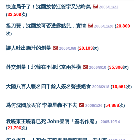
快進局子了！沈國放替江簽字又沾晦氣
🖼️
2006/11/22
(
33,509
次)
捉刀費，沈國放可否透露點兒…實情
🖼️
(
20,800
2006/11/20
次)
讓人吐出膽汁的創舉
🖼️
(
20,103
次)
2006/10/8
外交創舉！北韓在平壤北京兩抖橫
🖼️
(
35,306
次)
2006/8/10
大陸八百人報名四千餘人簽名聲援絕食
(
16,561
次)
2006/2/18
爲何沈國放丟官 李肇星轟不下去
🖼️
(
54,888
次)
2006/1/26
袁曉東王曉春已死 John聲明「簽名作廢」
2005/10/14
(
21,796
次)