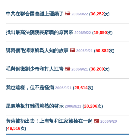
中共在聯合國會議上砸鍋了
🖼️
(
36,252
次)
2006/9/22
找出最高法院院長辭職的原因來
(
19,690
次)
2006/9/22
講兩個毛澤東鮮爲人知的故事
🖼️
(
50,882
次)
2006/9/21
毛與倒黴劉少奇和打人江青
🖼️
(
38,200
次)
2006/9/21
我也這樣，但不是怪病
(
28,614
次)
2006/9/21
屋裏地板打雞蛋就熟的啓示
(
28,206
次)
2006/9/21
黃菊被扔出去！上海幫和江家族拴在一起
🖼️
2006/9/20
(
46,516
次)