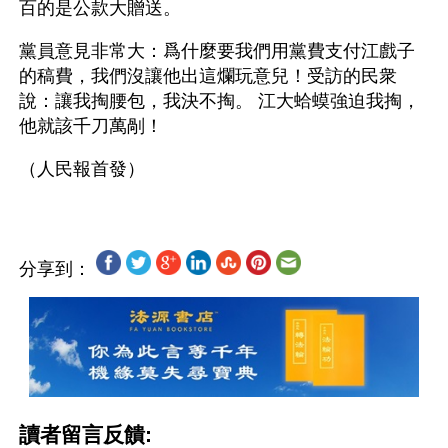
百的是公款大贈送。
黨員意見非常大：爲什麼要我們用黨費支付江戲子
的稿費，我們沒讓他出這爛玩意兒！受訪的民衆
說：讓我掏腰包，我決不掏。 江大蛤蟆強迫我掏，
他就該千刀萬剮！
分享到：
讀者留言反饋: