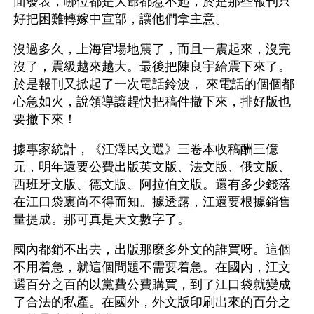
面發表，哪位都是大爺都惹不起，於是那些報刊只
好把困難轉嫁中宣部，讓他們拿主意。
沒過多久，上海官場地震了，而且一震起來，沒完
沒了，震級越來越大。最後把陳良宇給震下來了。
於是報刊又掀起了一次電話鈴波， 來電話的個個都
心急如火，說領導讓趕快把稿件撤下來，排好版也
要撤下來！
據專家統計，《江澤民文選》三卷本收稿酬三億
元，明年還要公費出版英文版、法文版、俄文版、
西班牙文版、德文版、阿拉伯文版。還有多少錢落
在江口袋裏尚不得而知。據透露，江還要根據銷售
量提成。那可真是天文數字了。
國內都銷不出去，出版那麼多外文的誰買呀。這個
不用着急，就這個問題不需要着急。在國內，江文
選百分之百的以黨費公費購買，到了江口袋就變成
了合法的私產。在國外，外文版印刷出來的百分之