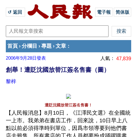
↺ 返回 
電子報
简体版
首頁
分欄目
專題
文章
›
›
›
：
2006年9月28日
發表
人氣：
47,839
創舉！遭貶沈國放替江簽名售書（圖）
黎梓
遭貶沈國放替江簽名售書！
【人民報消息】8月10日，《江澤民文選》在全國統
一上市。我弟弟在書店工作，回來說，10日早上八
點以前必須得準時到單位，因爲市領導要到他們書
店去籤售，所有書店的工作人員都要扮成踊躍購書