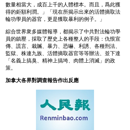
數量相當大，成百上千的人體標本。而且，爲此獲
得的鉅額利潤。」「現在所揭示出來的活體摘取法
輪功學員的器官，更是獲取暴利的例子。」
綜合世界衆多媒體報導，都揭示了中共對法輪功學
員的鎮壓，採取了歷史上各種整人的手段：仇恨宣
傳、謊言、栽贓、暴力、恐嚇、利誘、各種刑法、
監獄、株連九族、活體摘取器官等等辦法、並下達
「名義上搞臭、精神上搞垮、肉體上消滅」的政
策。
加拿大各界對調查報告作出反應