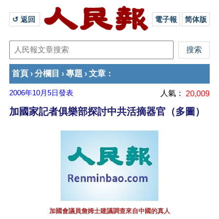
↺ 返回 
電子報
简体版
首頁
分欄目
專題
文章
›
›
›
：
2006年10月5日
發表
人氣：
20,009
加國家記者俱樂部探討中共活摘器官（多圖）
加國會議員詹姆士建議調查來自中國的真人