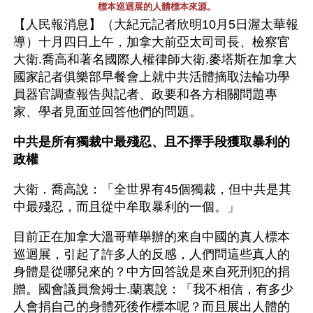
標本巡迴展的人體標本來源。
【人民報消息】（大紀元記者欣明10月5日渥太華報
導）十月四日上午，加拿大前亞太司司長、檢察官
大衛.喬高和著名國際人權律師大衛.麥塔斯在加拿大
國家記者俱樂部早餐會上就中共活體摘取法輪功學
員器官調查報告與記者、政要和各方相關問題專
家、學者見面並回答他們的問題。
中共是所有獨裁中最殘忍、且不擇手段獲取暴利的
政權
大衛．喬高說：「全世界有45個獨裁，但中共是其
中最殘忍，而且從中牟取暴利的一個。」
目前正在加拿大溫哥華舉辦的來自中國的真人標本
巡迴展，引起了許多人的反感，人們問這些真人的
身體是從哪兒來的？中方回答說是來自死刑犯的捐
贈。國會議員詹姆士.蘭裏說：「我不相信，有多少
人會捐自己的身體死後作標本呢？而且展出人體的