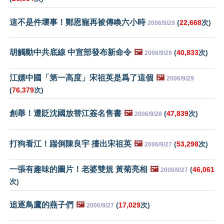
這不是件壞事！鄭恩寵再被傳喚六小時
(
22,668
次)
2006/9/29
胡觸動中共底線 中宣部發布新命令
🖼️
(
40,833
次)
2006/9/29
江嫖中國「第一高度」宋祖英是爲了這個
🖼️
2006/9/29
(
76,379
次)
創舉！遭貶沈國放替江簽名售書
🖼️
(
47,839
次)
2006/9/28
打狗看江！踹倒陳良宇 擡出宋祖英
🖼️
(
53,298
次)
2006/9/27
一張有趣味的圖片！老婆雙規 黃菊亮相
🖼️
(
46,061
2006/9/27
次)
追逐鳥鷹的燕子們
🖼️
(
17,029
次)
2006/9/27