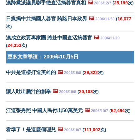
澳跨黨派議員聯手徹查活摘器官真相
🖼️
(
25,199
次)
2006/12/7
日媒揭中共摘國人器官 賄賂日本政界
🖼️
(
16,677
2006/11/30
次)
澳成立政要專家團 將赴中國查活摘器官
🖼️
2006/11/29
(
24,353
次)
更多文章導讀：
2006年10月5日
中共是這樣打造英雄的
🖼️
(
29,322
次)
2006/10/8
讓人吐出膽汁的創舉
🖼️
(
20,103
次)
2006/10/8
江這張秀照 中國人民付出50萬美元
🖼️
(
52,494
次)
2006/10/7
看準了！是這麼個理兒
🖼️
(
111,002
次)
2006/10/7