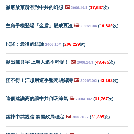
徹底放棄所有對中共的幻想
🖼️
(
17,687
次)
2006/10/4
主角手機登場「金盾」變成豆渣
🖼️
(
19,889
次)
2006/10/4
民謠：最後的結論
(
206,229
次)
2006/10/4
揪出陳良宇 上海人還不幹呢！
🖼️
(
43,465
次)
2006/10/3
怪不得！江想用這手整死胡錦濤
🖼️
(
43,162
次)
2006/10/2
這個建議高的讓中共倒吸涼氣
🖼️
(
31,767
次)
2006/10/2
踢掉中共親信 泰國政局穩定
🖼️
(
31,895
次)
2006/10/2