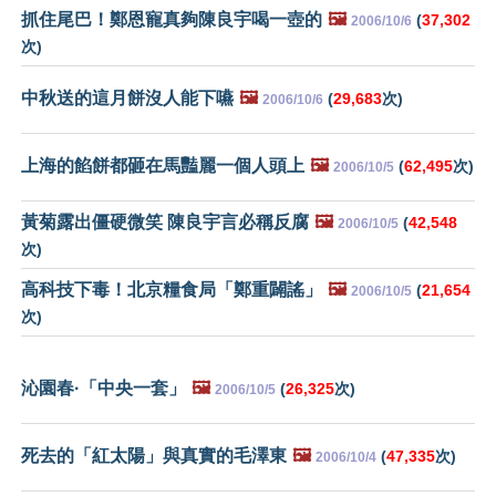
抓住尾巴！鄭恩寵真夠陳良宇喝一壺的
🖼️
(
37,302
2006/10/6
次)
中秋送的這月餅沒人能下嚥
🖼️
(
29,683
次)
2006/10/6
上海的餡餅都砸在馬豔麗一個人頭上
🖼️
(
62,495
次)
2006/10/5
黃菊露出僵硬微笑 陳良宇言必稱反腐
🖼️
(
42,548
2006/10/5
次)
高科技下毒！北京糧食局「鄭重闢謠」
🖼️
(
21,654
2006/10/5
次)
沁園春·「中央一套」
🖼️
(
26,325
次)
2006/10/5
死去的「紅太陽」與真實的毛澤東
🖼️
(
47,335
次)
2006/10/4