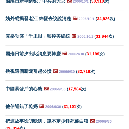
國殤日新華網犯了中共的大忌
🖼️
(
30,910
次)
2006/10/1
姨外甥揭發老江 綿恆去說說清楚
🖼️
(
34,926
次)
2006/10/1
克格勃僱「千里眼」監控美總統
🖼️
(
31,644
次)
2006/10/1
國殤日前夕出此消息要幹麼
🖼️
(
31,199
次)
2006/9/30
殃視這個新聞引起公憤
🖼️
(
32,718
次)
2006/9/30
中國暴發戶的心態
🖼️
(
17,584
次)
2006/9/30
他信認錯了乾媽
🖼️
(
31,101
次)
2006/9/30
把這故事唸叨唸叨，說不定少錘死倆白狼
🖼️
2006/9/30
(
26,954
次)