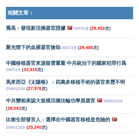
相關文章：
喬高：發現新活摘器官證據
🖼️
(
29,452
次)
2007/1/9
聚光燈下的血腥器官搶劫
(
29,466
次)
2007/1/8
中國移植器官來源疑雲重重 中共統治下的國家犯罪行爲
(
32,318
次)
2007/1/5
馬來西亞《太陽報》：四萬多移植手術的器官來歷不明
(
27,976
次)
2006/12/30
中共變相承認大規模活摘法輪功學員器官
🖼️
2006/12/19
(
39,043
次)
比衛生部發言人：選擇在中國器官移植是危險的
🖼️
(
25,240
次)
2006/12/10