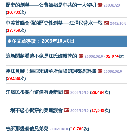
歷史的創舉——公費嫖娼是中共的一大發明
🖼️
2003/1/20
(
16,733
次)
中美首腦會晤的歷史性創舉──江澤民背水一戰
🖼️
2002/10/8
(
17,759
次)
更多文章導讀：
2006年10月8日
這新聞越看越不像是江氏嫡親乾的
🖼️
(
32,074
次)
2006/10/10
捧江臭腳！這些宋姘華府個唱題詞都是證據
🖼️
2006/10/10
(
39,589
次)
江澤民很關心這個有趣新聞
🖼️
(
28,494
次)
2006/10/10
一場不忍心揭穿的美麗誤會
🖼️
(
17,549
次)
2006/10/10
告訴那幾個傻兄弟兒
(
16,786
次)
2006/10/10