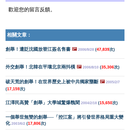
歡迎您的留言反饋。
相關文章：
創舉！遭貶沈國放替江簽名售書
🖼️
(
47,839
次)
2006/9/28
外交創舉！北韓在平壤北京兩抖橫
🖼️
(
35,306
次)
2006/8/10
破天荒的創舉！在世界歷史上被中共獨家壟斷
🖼️
2005/2/7
(
17,159
次)
江澤民高贊「創舉」大學城驚爆醜聞
(
15,650
次)
2004/2/18
一個舉世無雙的創舉──「控江案」將引發世界格局重大變
化
(
17,806
次)
2003/6/2