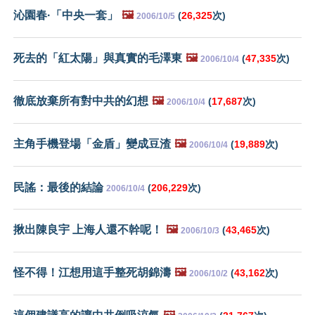
沁園春·「中央一套」
🖼️
(
26,325
次)
2006/10/5
死去的「紅太陽」與真實的毛澤東
🖼️
(
47,335
次)
2006/10/4
徹底放棄所有對中共的幻想
🖼️
(
17,687
次)
2006/10/4
主角手機登場「金盾」變成豆渣
🖼️
(
19,889
次)
2006/10/4
民謠：最後的結論
(
206,229
次)
2006/10/4
揪出陳良宇 上海人還不幹呢！
🖼️
(
43,465
次)
2006/10/3
怪不得！江想用這手整死胡錦濤
🖼️
(
43,162
次)
2006/10/2