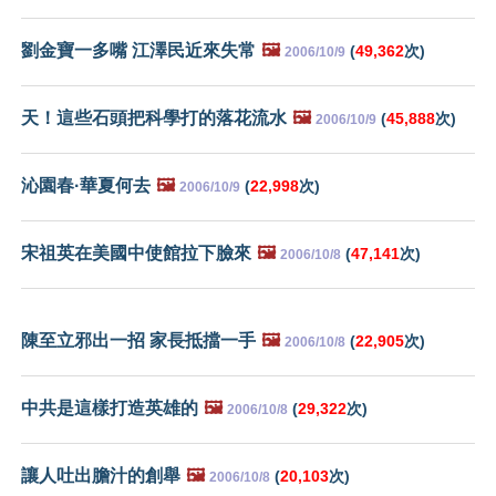
劉金寶一多嘴 江澤民近來失常
🖼️
(
49,362
次)
2006/10/9
天！這些石頭把科學打的落花流水
🖼️
(
45,888
次)
2006/10/9
沁園春·華夏何去
🖼️
(
22,998
次)
2006/10/9
宋祖英在美國中使館拉下臉來
🖼️
(
47,141
次)
2006/10/8
陳至立邪出一招 家長抵擋一手
🖼️
(
22,905
次)
2006/10/8
中共是這樣打造英雄的
🖼️
(
29,322
次)
2006/10/8
讓人吐出膽汁的創舉
🖼️
(
20,103
次)
2006/10/8