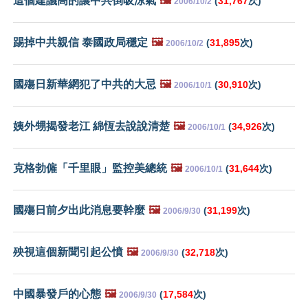
這個建議高的讓中共倒吸涼氣
🖼️
(
31,767
次)
2006/10/2
踢掉中共親信 泰國政局穩定
🖼️
(
31,895
次)
2006/10/2
國殤日新華網犯了中共的大忌
🖼️
(
30,910
次)
2006/10/1
姨外甥揭發老江 綿恆去說說清楚
🖼️
(
34,926
次)
2006/10/1
克格勃僱「千里眼」監控美總統
🖼️
(
31,644
次)
2006/10/1
國殤日前夕出此消息要幹麼
🖼️
(
31,199
次)
2006/9/30
殃視這個新聞引起公憤
🖼️
(
32,718
次)
2006/9/30
中國暴發戶的心態
🖼️
(
17,584
次)
2006/9/30