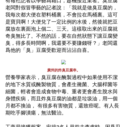
有報社記者以學藝爲藉口，趁機接近業者。臭豆腐
老闆對假冒學藝的記者說：「我就是做臭豆腐的，
我每次都大便在塑料桶裏，不會拉在馬桶裏。這可
是寶貝啊！大便兌了一定比例的水後，然後就把豆
腐放在裏面泡上個二、三天。這樣取出來的豆腐就
奇臭無比了。不然的話，要在自然狀態下讓豆腐變
臭，得多長時間啊，我還要不要賺錢呀？」老闆還
爲他的「臭」豆腐受歡迎而沾沾自喜。
廣州的炸臭豆腐串。
營養學家表示，臭豆腐在醃製過程中如果使用不潔
的地下水質或醃製物質，會產生黴菌、大腸桿菌等
細菌，輕者會造成食物中毒、重者更會產生脫水與
身體疾病，而且炸臭豆腐的油都是垃圾油，用一個
月都不換油， 有很多有害物質，還致癌呢。有人長
期吃手腳潰瘍，無法醫治。