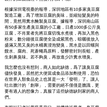
根據深圳電視臺的報導，深圳地區有10多家臭豆腐
製造工廠，爲了增加豆腐的臭味，並縮短髮臭的時
間，竟然用糞水醃製臭豆腐。據報導，深圳南山區
有50多家生產臭豆腐的小工廠，日產1000多公斤臭
豆腐，不肖業者先將豆腐切塊水煮後，再加入黑色
粉末，數分鐘後豆腐便全染成紫黑色，晾曬後放入
盛滿又黑又臭的水桶裏浸泡變臭，黑水是以田螺與
餿水、腐肉、死蒼蠅爲原料，發酵密封到長蛆，產
生刺鼻臭味。若不夠臭，再放進少許糞水增臭。
我怎麼也沒有想到，商人如此缺德，爲了讓臭豆腐
儘快發臭，居然把大便當成食品添加劑使用，恐怕
在世界人類食品史上也算是一大「發明」了。讓人
吐出膽汁的「創舉」，需要的絕不僅僅是膽識，更
要有過人的想像力，真服了這些缺德缺到家的商人
們。  