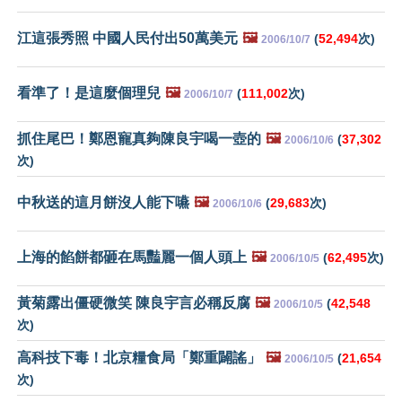
江這張秀照 中國人民付出50萬美元
🖼️
(
52,494
次)
2006/10/7
看準了！是這麼個理兒
🖼️
(
111,002
次)
2006/10/7
抓住尾巴！鄭恩寵真夠陳良宇喝一壺的
🖼️
(
37,302
2006/10/6
次)
中秋送的這月餅沒人能下嚥
🖼️
(
29,683
次)
2006/10/6
上海的餡餅都砸在馬豔麗一個人頭上
🖼️
(
62,495
次)
2006/10/5
黃菊露出僵硬微笑 陳良宇言必稱反腐
🖼️
(
42,548
2006/10/5
次)
高科技下毒！北京糧食局「鄭重闢謠」
🖼️
(
21,654
2006/10/5
次)