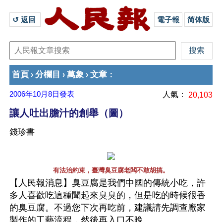
↺ 返回 
電子報
简体版
首頁
分欄目
萬象
文章
›
›
›
：
2006年10月8日
發表
人氣：
20,103
讓人吐出膽汁的創舉（圖）
錢珍書
有法治約束，臺灣臭豆腐老闆不敢胡搞。
【人民報消息】臭豆腐是我們中國的傳統小吃，許
多人喜歡吃這種聞起來臭臭的，但是吃的時候很香
的臭豆腐。不過您下次再吃前，建議請先調查廠家
製作的工藝流程，然後再入口不晚。