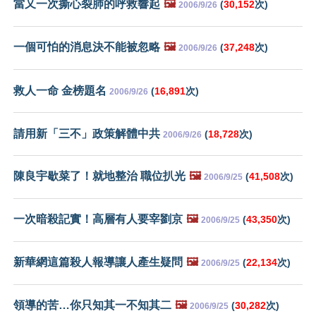
當又一次撕心裂肺的呼救響起
🖼️
(
30,152
次)
2006/9/26
一個可怕的消息決不能被忽略
🖼️
(
37,248
次)
2006/9/26
救人一命 金榜題名
(
16,891
次)
2006/9/26
請用新「三不」政策解體中共
(
18,728
次)
2006/9/26
陳良宇歇菜了！就地整治 職位扒光
🖼️
(
41,508
次)
2006/9/25
一次暗殺記實！高層有人要宰劉京
🖼️
(
43,350
次)
2006/9/25
新華網這篇殺人報導讓人產生疑問
🖼️
(
22,134
次)
2006/9/25
領導的苦…你只知其一不知其二
🖼️
(
30,282
次)
2006/9/25