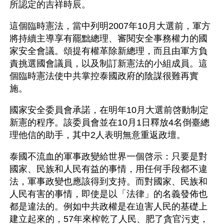
所認定的吉祥時辰。
這個臨時憲法，當中列明2007年10月大選前，軍方
將持續主導享有罷黜總理、審閱安全事務權力的國
家安全會議。頌提有權革除新總理，而且由軍方負
責挑選國會議員，以及制訂新憲法的小組成員。這
個臨時憲法使中共掌控泰國政府的陰謀很難再實
施。
國家安全委員會承諾，在明年10月大選前啓動制定
新憲的程序。該委員會並在10月1日釋放4名倒臺總
理他信的助手，其中2人表明無意重返政壇。
泰國不流血的軍事政變給世界一個啓示：只要是對
國家、民族和人民有益的事情，用任何手段都不違
法，軍事政變也應該得到支持。而對國家、民族和
人民有害的事情，即使是以「法律」的名義發佈也
都是違法的。例如中共政權是在迫害人民的基礎上
建立起來的，57年來榨乾了人民、肥了貪官污吏，