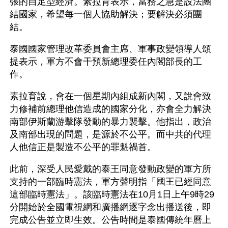
張的自足型經濟。素拉育表示，當務之急是設法團
結國家，希望每一個人協助解決；要解決必須團
結。
泰國國家管理改革委員會主席、軍事政變領導人頌
提表示，軍方不會干預新總理委任內閣部長的工
作。
素拉育說，會在一個星期內組成新內閣，又說會致
力修補前總理他信造成的國家分化，亦會全力解決
南部伊斯蘭游擊隊發動的暴力襲擊。他指出，政治
及南部出現的問題，是源於不公平。而中共的代理
人他信正是製造不公平的罪魁禍首。
此前，深受人民愛戴的泰王同意發動政變的軍方所
支持的一部臨時憲法，軍方聲明指「國王已經同意
這部臨時憲法」。該臨時憲法在10月1日上午9時29
分開始於全國電視網和廣播網逐字念出播送後，即
完成公告並立即生效。公告時間是泰國傳統年曆上