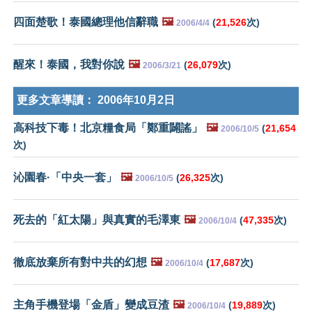
四面楚歌！泰國總理他信辭職
🖼️
(
21,526
次)
2006/4/4
醒來！泰國，我對你說
🖼️
(
26,079
次)
2006/3/21
更多文章導讀：
2006年10月2日
高科技下毒！北京糧食局「鄭重闢謠」
🖼️
(
21,654
2006/10/5
次)
沁園春·「中央一套」
🖼️
(
26,325
次)
2006/10/5
死去的「紅太陽」與真實的毛澤東
🖼️
(
47,335
次)
2006/10/4
徹底放棄所有對中共的幻想
🖼️
(
17,687
次)
2006/10/4
主角手機登場「金盾」變成豆渣
🖼️
(
19,889
次)
2006/10/4