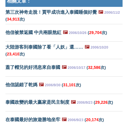
相關文章：
第三次神奇走脫！賈甲成功進入泰國睡個好覺
🖼️
2006/11/2
(
34,913
次)
他信被禁返國 中共兩眼熬紅
🖼️
(
29,704
次)
2006/10/26
大陸游客到泰國除了看「人妖」還……
🖼️
2006/10/20
(
23,410
次)
蓋了帽兒的好消息來自泰國
🖼️
(
32,586
次)
2006/10/17
他信認錯了乾媽
🖼️
(
31,101
次)
2006/9/30
泰國政變的最大贏家是民主制度
🖼️
(
29,226
次)
2006/9/23
在泰國最好的旅遊勝地坐牢
🖼️
(
20,174
次)
2006/9/23