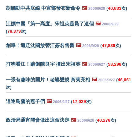
胡觸動中共底線 中宣部發布新命令
🖼️
(
40,833
次)
2006/9/29
江嫖中國「第一高度」宋祖英是爲了這個
🖼️
2006/9/29
(
76,379
次)
創舉！遭貶沈國放替江簽名售書
🖼️
(
47,839
次)
2006/9/28
打狗看江！踹倒陳良宇 擡出宋祖英
🖼️
(
53,298
次)
2006/9/27
一張有趣味的圖片！老婆雙規 黃菊亮相
🖼️
(
46,061
2006/9/27
次)
追逐鳥鷹的燕子們
🖼️
(
17,029
次)
2006/9/27
政治局通宵開會做出這個決定
🖼️
(
40,276
次)
2006/9/26