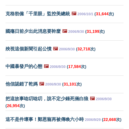
克格勃僱「千里眼」監控美總統
🖼️
(
31,644
次)
2006/10/1
國殤日前夕出此消息要幹麼
🖼️
(
31,199
次)
2006/9/30
殃視這個新聞引起公憤
🖼️
(
32,718
次)
2006/9/30
中國暴發戶的心態
🖼️
(
17,584
次)
2006/9/30
他信認錯了乾媽
🖼️
(
31,101
次)
2006/9/30
把這故事唸叨唸叨，說不定少錘死倆白狼
🖼️
2006/9/30
(
26,954
次)
這不是件壞事！鄭恩寵再被傳喚六小時
(
22,668
次)
2006/9/29