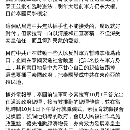
泰王並批准臨時憲法，明年大選前軍方仍掌大權。
目前泰國局勢穩定。
這個結局是中共無法插手也不能接受的。腐敗就好
對付，但素拉育一向以清廉和正直著稱，不但深受
泰皇信任，而且得到民衆的愛戴。
目前中共正在鼓動一些人以反對軍方暫時掌權爲藉
口，企圖在泰國製造社會動盪，把罪名按在軍方身
上，其真實目地是中共不甘心自己的親信被踢掉，
還想要插手泰國政府，把泰國變成中共在東南亞的
殖民地。
據外電報導，泰國前陸軍司令素拉育10月1日答允出
任過渡政府總理，接替被推翻的總理他信，並在當
地時間10月1日下午舉行就職儀式。素拉育就職後會
見媒體，強調他領導的政府，會以人民福祉作爲施
政重點，優先推動經濟增長，亦會致力發展泰皇主