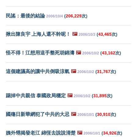
民謠：最後的結論
(
206,229
次)
2006/10/4
揪出陳良宇 上海人還不幹呢！
🖼️
(
43,465
次)
2006/10/3
怪不得！江想用這手整死胡錦濤
🖼️
(
43,162
次)
2006/10/2
這個建議高的讓中共倒吸涼氣
🖼️
(
31,767
次)
2006/10/2
踢掉中共親信 泰國政局穩定
🖼️
(
31,895
次)
2006/10/2
國殤日新華網犯了中共的大忌
🖼️
(
30,910
次)
2006/10/1
姨外甥揭發老江 綿恆去說說清楚
🖼️
(
34,926
次)
2006/10/1