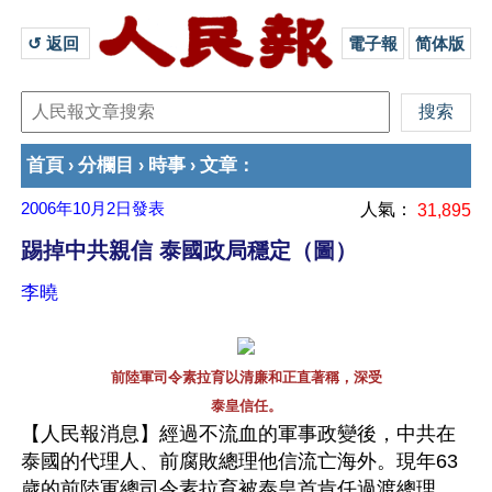
↺ 返回 
電子報
简体版
首頁
分欄目
時事
文章
›
›
›
：
2006年10月2日
發表
人氣：
31,895
踢掉中共親信 泰國政局穩定（圖）
李曉
前陸軍司令素拉育以清廉和正直著稱，深受
泰皇信任。
【人民報消息】經過不流血的軍事政變後，中共在
泰國的代理人、前腐敗總理他信流亡海外。現年63
歲的前陸軍總司令素拉育被泰皇首肯任過渡總理，