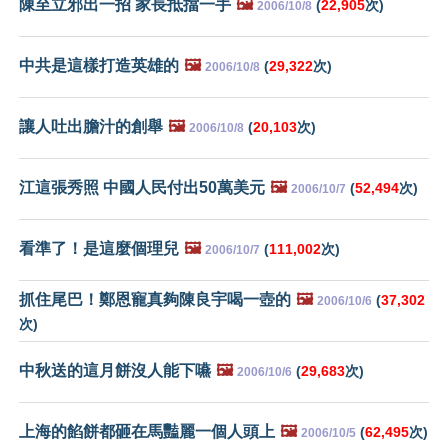
陳至立邪出一招 家長抵擋一手
🖼️
(
22,905
次)
2006/10/8
中共是這樣打造英雄的
🖼️
(
29,322
次)
2006/10/8
讓人吐出膽汁的創舉
🖼️
(
20,103
次)
2006/10/8
江這張秀照 中國人民付出50萬美元
🖼️
(
52,494
次)
2006/10/7
看準了！是這麼個理兒
🖼️
(
111,002
次)
2006/10/7
抓住尾巴！鄭恩寵真夠陳良宇喝一壺的
🖼️
(
37,302
2006/10/6
次)
中秋送的這月餅沒人能下嚥
🖼️
(
29,683
次)
2006/10/6
上海的餡餅都砸在馬豔麗一個人頭上
🖼️
(
62,495
次)
2006/10/5