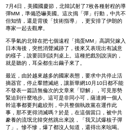
7月4日，美國國慶節，北韓試射了7枚各種射程的導
彈MM，準備恐嚇美國。這次搗「彈」行動，中共不
但知情，還是背後「技術指導」，更安排了伊朗的
專家一起去觀摩。
不爭氣的北韓在把七個遠程「搗蛋MM」高調兒嫁入
日本海後，突然消聲滅跡了，後來又表現出有誠意
的樣子，說要回到談判桌上。這種把戲別說演的，
就是聽的，耳朵都生出繭子來了。
最近，由於越來越多的國家表態，要求中共停止活
摘器官，停止羣體滅絕，讓新華網10月10日都不能
不發表一篇語無倫次的文章來「辯解」，可見形勢
緊迫到什麼地步。這可是非同小可，薩達姆一個人
幹這事都要判處絞刑，中共整個執政黨在運作此
事，那不更得消滅嗎？於是，在這個當口，被中共
豢養的流氓北韓突然跳出來說，「我又試爆核子彈
了」。慘不慘，爆了都沒人知道，還得出來吆喝。