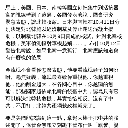
馬上，美國、日本、南韓等國立刻把集中到活摘器
官的視線轉到了這裏，各國發表演說，國會研究，
緊急表態，讓北韓收斂。日本與南韓在10月11日分
別決定對北韓施以經濟制裁及停止運送混凝土援
助，以制裁北韓在10月9日實施的核試。針對北韓核
危機，美軍偵測輻射專機起飛…… 。布什10月12日
警告北韓說，如果北韓一意孤行，北韓應該知道會
有什麼樣的後果。
金流氓不會看你怎麼表態，他要看流氓頭子如何吩
咐。毫無疑義，流氓最喜歡你重視他，你越重視
他，他的酬金越大，在各國心目中，你越顯的無
能，那些國家越依賴北韓的後臺中共，認爲只有它
可以解決北韓核危機，其實恰恰相反。沒有了中
共，不用打，北韓共產獨裁政權就完了。
要是美國能認識到這一點，拿起大棒子把中共的腦
袋開了，保管金無賴立刻跪下管布什叫「親爹、親