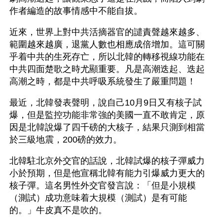
作者編造的故事情感中不能自拔。
近來，世界上對中共活摘器官的譴責聲越來越多、
範圍越來越廣，退黨人數也相應成倍增加。這可關
乎着中共的生死存亡，所以北韓的轉移視線功能在
中共四面楚歌之時尤顯重要。凡是高潮迭起、迭起
高潮之時，都是中共呼吸系統發生了嚴重問題！
最近，北韓發表聲明，說自己10月9日又有核子試
爆，但是監控功能非常強的美國一直不敢肯定，原
因是北韓說爆了四千磅的大核子，結果只測到相當
於三級地震，200磅的效力。
北韓駐北京外交官的話說，北韓試爆的核子彈威力
小於預期，但是他宣稱北韓有能力引爆威力更大的
核子彈。這名男性外交官發言說：「但是小規模
（測試）成功意味着大規模（測試）是有可能
的。」牛皮真不是吹的。