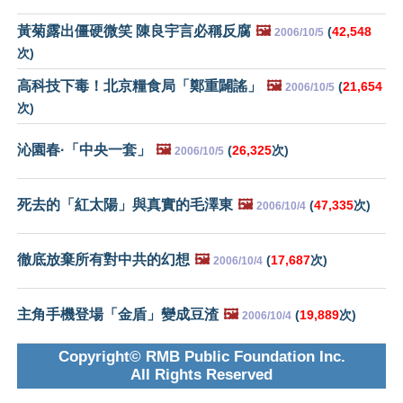
黃菊露出僵硬微笑 陳良宇言必稱反腐
🖼️
(
42,548
2006/10/5
次)
高科技下毒！北京糧食局「鄭重闢謠」
🖼️
(
21,654
2006/10/5
次)
沁園春·「中央一套」
🖼️
(
26,325
次)
2006/10/5
死去的「紅太陽」與真實的毛澤東
🖼️
(
47,335
次)
2006/10/4
徹底放棄所有對中共的幻想
🖼️
(
17,687
次)
2006/10/4
主角手機登場「金盾」變成豆渣
🖼️
(
19,889
次)
2006/10/4
Copyright© RMB Public Foundation Inc.
All Rights Reserved