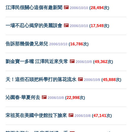
江澤民很關心這個有趣新聞
🖼️
(
28,494
次)
2006/10/10
一場不忍心揭穿的美麗誤會
🖼️
(
17,549
次)
2006/10/10
告訴那幾個傻兄弟兒
(
16,786
次)
2006/10/10
劉金寶一多嘴 江澤民近來失常
🖼️
(
49,362
次)
2006/10/9
天！這些石頭把科學打的落花流水
🖼️
(
45,888
次)
2006/10/9
沁園春·華夏何去
🖼️
(
22,998
次)
2006/10/9
宋祖英在美國中使館拉下臉來
🖼️
(
47,141
次)
2006/10/8