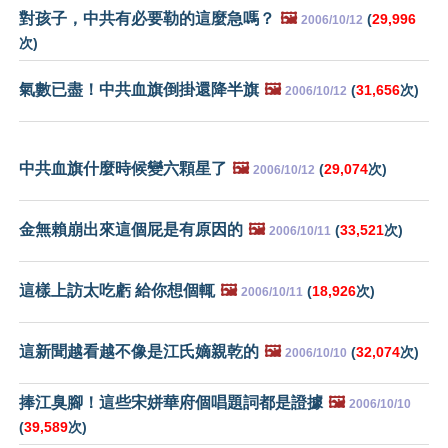
對孩子，中共有必要勒的這麼急嗎？
🖼️
(
29,996
2006/10/12
次)
氣數已盡！中共血旗倒掛還降半旗
🖼️
(
31,656
次)
2006/10/12
中共血旗什麼時候變六顆星了
🖼️
(
29,074
次)
2006/10/12
金無賴崩出來這個屁是有原因的
🖼️
(
33,521
次)
2006/10/11
這樣上訪太吃虧 給你想個輒
🖼️
(
18,926
次)
2006/10/11
這新聞越看越不像是江氏嫡親乾的
🖼️
(
32,074
次)
2006/10/10
捧江臭腳！這些宋姘華府個唱題詞都是證據
🖼️
2006/10/10
(
39,589
次)