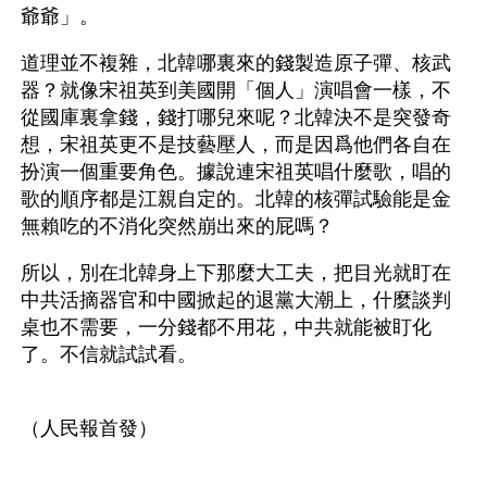
爺爺」。
道理並不複雜，北韓哪裏來的錢製造原子彈、核武
器？就像宋祖英到美國開「個人」演唱會一樣，不
從國庫裏拿錢，錢打哪兒來呢？北韓決不是突發奇
想，宋祖英更不是技藝壓人，而是因爲他們各自在
扮演一個重要角色。據說連宋祖英唱什麼歌，唱的
歌的順序都是江親自定的。北韓的核彈試驗能是金
無賴吃的不消化突然崩出來的屁嗎？
所以，別在北韓身上下那麼大工夫，把目光就盯在
中共活摘器官和中國掀起的退黨大潮上，什麼談判
桌也不需要，一分錢都不用花，中共就能被盯化
了。不信就試試看。
（人民報首發）