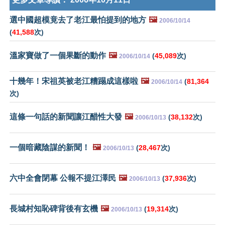
選中國超模竟去了老江最怕提到的地方
🖼️
2006/10/14
(
41,588
次)
溫家寶做了一個果斷的動作
🖼️
(
45,089
次)
2006/10/14
十幾年！宋祖英被老江糟蹋成這樣啦
🖼️
(
81,364
2006/10/14
次)
這條一句話的新聞讓江醋性大發
🖼️
(
38,132
次)
2006/10/13
一個暗藏陰謀的新聞！
🖼️
(
28,467
次)
2006/10/13
六中全會閉幕 公報不提江澤民
🖼️
(
37,936
次)
2006/10/13
長城村知恥碑背後有玄機
🖼️
(
19,314
次)
2006/10/13