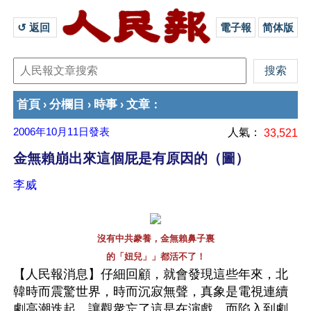
↺ 返回 
電子報
简体版
首頁
分欄目
時事
文章
›
›
›
：
2006年10月11日
發表
人氣：
33,521
金無賴崩出來這個屁是有原因的（圖）
李威
沒有中共豢養，金無賴鼻子裏
的「妞兒」」都活不了！
【人民報消息】仔細回顧，就會發現這些年來，北
韓時而震驚世界，時而沉寂無聲，真象是電視連續
劇高潮迭起，讓觀衆忘了這是在演戲，而陷入到劇