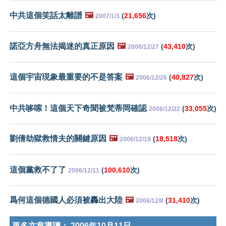
中共這個笑話太離譜
🖼️
(
21,656
次)
2007/1/3
諾亞方舟無法揭迷的真正原因
🖼️
(
43,410
次)
2006/12/27
這個宇宙現象最重要的不是答案
🖼️
(
40,827
次)
2006/12/26
中共哆嗦！這個天下奇聞被梵蒂岡確認
(
33,055
次)
2006/12/22
劉倩劫獄救情夫的關鍵原因
🖼️
(
18,518
次)
2006/12/19
這個黨救不了了
(
100,610
次)
2006/12/11
爲何這個德國人必須被轟出大陸
🖼️
(
31,410
次)
2006/12/8
更多文章導讀：
2006年10月11日