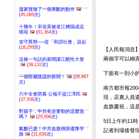
溫家寶做了一個果斷的動作
🖼️
(
45,089
次)
十幾年！宋祖英被老江糟蹋成這
樣啦
🖼️
(
81,364
次)
攻守異勢──從「和諧社會」說起
(
18,299
次)
【人民報消息
兩個字可以糊
這條一句話的新聞讓江醋性大發
🖼️
(
38,132
次)
下面有一則小
一個暗藏陰謀的新聞！
🖼️
(
28,467
次)
南方都市報20
六中全會閉幕 公報不提江澤民
🖼️
現，店裏人員
(
37,936
次)
血旗慶祝，這是
對孩子，中共有必要勒的這麼急
嗎？
🖼️
(
29,996
次)
5日上午約11
氣數已盡！中共血旗倒掛還降半
記者到場後發現
旗
🖼️
(
31,656
次)