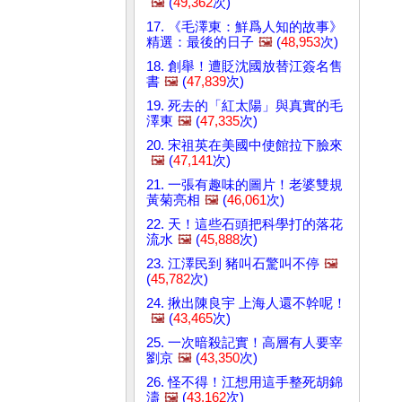
🖼️
(
49,362
次)
17. 《毛澤東：鮮爲人知的故事》
精選：最後的日子
🖼️
(
48,953
次)
18. 創舉！遭貶沈國放替江簽名售
書
🖼️
(
47,839
次)
19. 死去的「紅太陽」與真實的毛
澤東
🖼️
(
47,335
次)
20. 宋祖英在美國中使館拉下臉來
🖼️
(
47,141
次)
21. 一張有趣味的圖片！老婆雙規
黃菊亮相
🖼️
(
46,061
次)
22. 天！這些石頭把科學打的落花
流水
🖼️
(
45,888
次)
23. 江澤民到 豬叫石驚叫不停
🖼️
(
45,782
次)
24. 揪出陳良宇 上海人還不幹呢！
🖼️
(
43,465
次)
25. 一次暗殺記實！高層有人要宰
劉京
🖼️
(
43,350
次)
26. 怪不得！江想用這手整死胡錦
濤
🖼️
(
43,162
次)