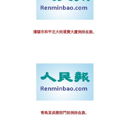
瀋陽市和平北大街通寶大廈倒掛血旗。
青島某俱樂部門前倒掛血旗。