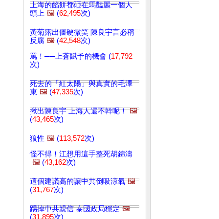
上海的餡餅都砸在馬豔麗一個人
頭上
🖼️
(
62,495
次)
黃菊露出僵硬微笑 陳良宇言必稱
反腐
🖼️
(
42,548
次)
罵！──上蒼賦予的機會 (
17,792
次)
死去的「紅太陽」與真實的毛澤
東
🖼️
(
47,335
次)
揪出陳良宇 上海人還不幹呢！
🖼️
(
43,465
次)
狼性
🖼️
(
113,572
次)
怪不得！江想用這手整死胡錦濤
🖼️
(
43,162
次)
這個建議高的讓中共倒吸涼氣
🖼️
(
31,767
次)
踢掉中共親信 泰國政局穩定
🖼️
(
31,895
次)