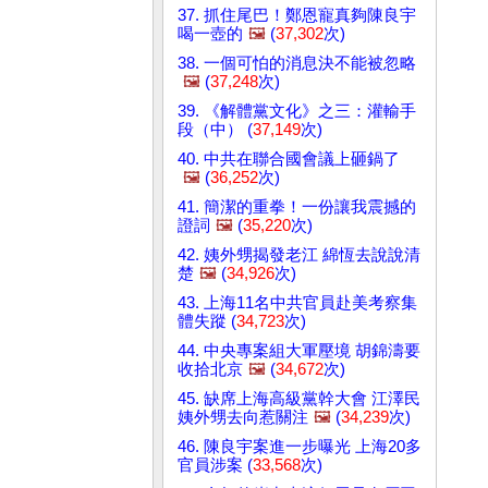
37. 抓住尾巴！鄭恩寵真夠陳良宇
喝一壺的
🖼️
(
37,302
次)
38. 一個可怕的消息決不能被忽略
🖼️
(
37,248
次)
39. 《解體黨文化》之三：灌輸手
段（中） (
37,149
次)
40. 中共在聯合國會議上砸鍋了
🖼️
(
36,252
次)
41. 簡潔的重拳！一份讓我震撼的
證詞
🖼️
(
35,220
次)
42. 姨外甥揭發老江 綿恆去說說清
楚
🖼️
(
34,926
次)
43. 上海11名中共官員赴美考察集
體失蹤 (
34,723
次)
44. 中央專案組大軍壓境 胡錦濤要
收拾北京
🖼️
(
34,672
次)
45. 缺席上海高級黨幹大會 江澤民
姨外甥去向惹關注
🖼️
(
34,239
次)
46. 陳良宇案進一步曝光 上海20多
官員涉案 (
33,568
次)