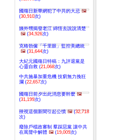
國殤日新華網犯了中共的大忌
🖼️
(
30,910
次)
姨外甥揭發老江 綿恆去說說清楚
🖼️
(
34,926
次)
克格勃僱「千里眼」監控美總統
🖼️
(
31,644
次)
大紀元國殤日特稿：九評退黨是
心靈自救 (
21,068
次)
中共施暴加重危機 技窮無力挽狂
瀾 (
22,657
次)
國殤日前夕出此消息要幹麼
🖼️
(
31,199
次)
殃視這個新聞引起公憤
🖼️
(
32,718
次)
廢除戶檔政審制 羣踩惡黨 讓中共
在罵聲中解體
🖼️
(
19,009
次)