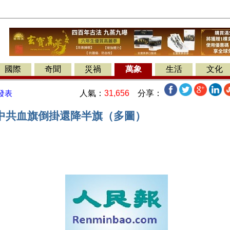
國際
奇聞
災禍
萬象
生活
文化
人氣：
31,656
分享：
發表
中共血旗倒掛還降半旗（多圖）