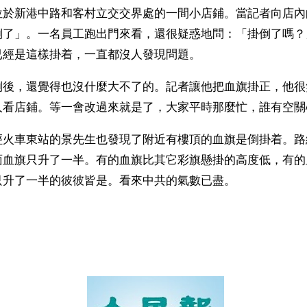
位於新港中路和客村立交交界處的一間小店鋪。當記者向店內
倒了」。一名員工跑出門來看，還很疑惑地問：「掛倒了嗎？
已經是這樣掛着，一直都沒人發現問題。 
倒後，還覺得也沒什麼大不了的。記者讓他把血旗掛正，他很
人看店鋪。等一會改過來就是了，大家平時那麼忙，誰有空關
經火車東站的景先生也發現了附近有樓頂的血旗是倒掛着。路
面血旗只升了一半。有的血旗比其它彩旗懸掛的高度低，有的
只升了一半的彼彼皆是。看來中共的氣數已盡。
）