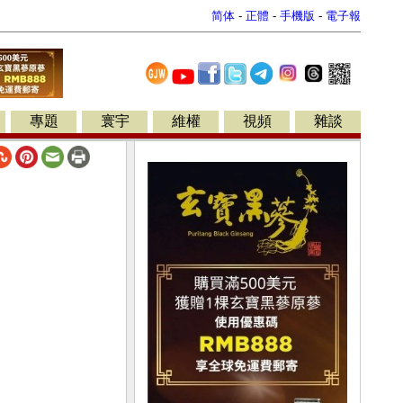
简体
-
正體
-
手機版
-
電子報
專題
寰宇
維權
視頻
雜談