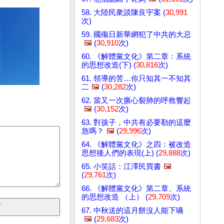
58. 大陸民衆談陳良宇案 (
30,991
次)
59. 國殤日新華網犯了中共的大忌
🖼️
(
30,910
次)
60. 《解體黨文化》第二章：系統
的思想改造(下) (
30,816
次)
61. 領導的苦…你只知其一不知其
二
🖼️
(
30,282
次)
62. 當又一次撕心裂肺的呼救響起
🖼️
(
30,152
次)
63. 對孩子，中共有必要勒的這麼
急嗎？
🖼️
(
29,996
次)
64. 《解體黨文化》之四：被改造
思想後人們的表現(上) (
29,888
次)
65. 小笑話：江澤民買書
🖼️
(
29,761
次)
66. 《解體黨文化》第二章、系統
的思想改造 （上） (
29,709
次)
67. 中秋送的這月餅沒人能下嚥
🖼️
(
29,683
次)