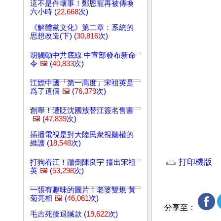
這不是件壞事！鄭恩寵再被傳喚
六小時 (
22,668
次)
《解體黨文化》第二章：系統的
思想改造(下) (
30,816
次)
胡觸動中共底線 中宣部發布新命
令
🖼️
(
40,833
次)
江嫖中國「第一高度」宋祖英是
爲了這個
🖼️
(
76,379
次)
創舉！遭貶沈國放替江簽名售書
🖼️
(
47,839
次)
插播電視是對大陸民衆視聽權的
維護 (
18,548
次)
文章網址: http://w
打印機版
打狗看江！踹倒陳良宇 擡出宋祖
英
🖼️
(
53,298
次)
一張有趣味的圖片！老婆雙規 黃
菊亮相
🖼️
(
46,061
次)
分享至：
毛吉死後退贓款 (
19,622
次)