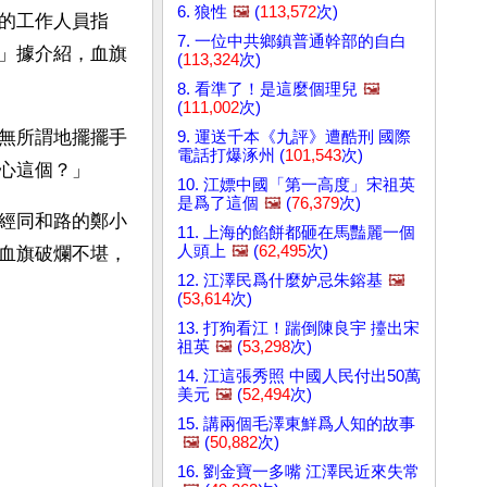
6. 狼性
🖼️
(
113,572
次)
的工作人員指
7. 一位中共鄉鎮普通幹部的自白
」據介紹，血旗
(
113,324
次)
8. 看準了！是這麼個理兒
🖼️
(
111,002
次)
無所謂地擺擺手
9. 運送千本《九評》遭酷刑 國際
電話打爆涿州 (
101,543
次)
心這個？」 
10. 江嫖中國「第一高度」宋祖英
是爲了這個
🖼️
(
76,379
次)
經同和路的鄭小
11. 上海的餡餅都砸在馬豔麗一個
人頭上
🖼️
(
62,495
次)
血旗破爛不堪，
12. 江澤民爲什麼妒忌朱鎔基
🖼️
(
53,614
次)
13. 打狗看江！踹倒陳良宇 擡出宋
祖英
🖼️
(
53,298
次)
14. 江這張秀照 中國人民付出50萬
美元
🖼️
(
52,494
次)
15. 講兩個毛澤東鮮爲人知的故事
🖼️
(
50,882
次)
16. 劉金寶一多嘴 江澤民近來失常