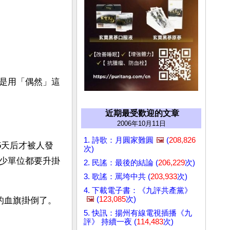
是用「偶然」這
近期最受歡迎的文章
2006年10月11日
1. 詩歌：月圓家難圓
🖼️
(
208,826
5天后才被人發
次)
少單位都要升掛
2. 民謠：最後的結論 (
206,229
次)
3. 歌謠：罵垮中共 (
203,933
次)
4. 下載電子書：《九評共產黨》
🖼️
(
123,085
次)
的血旗掛倒了。
5. 快訊：揚州有線電視插播《九
評》 持續一夜 (
114,483
次)