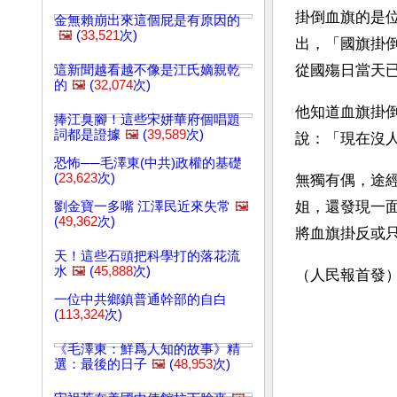
掛倒血旗的是
金無賴崩出來這個屁是有原因的
🖼️
(
33,521
次)
出，「國旗掛
從國殤日當天
這新聞越看越不像是江氏嫡親乾
的
🖼️
(
32,074
次)
他知道血旗掛
捧江臭腳！這些宋姘華府個唱題
詞都是證據
🖼️
(
39,589
次)
說：「現在沒
恐怖──毛澤東(中共)政權的基礎
(
23,623
次)
無獨有偶，途
姐，還發現一
劉金寶一多嘴 江澤民近來失常
🖼️
(
49,362
次)
將血旗掛反或
天！這些石頭把科學打的落花流
水
🖼️
(
45,888
次)
（人民報首發
一位中共鄉鎮普通幹部的自白
(
113,324
次)
《毛澤東：鮮爲人知的故事》精
選：最後的日子
🖼️
(
48,953
次)