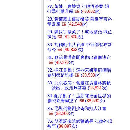
27. 黃陳二妻雙規 江綿恆涉案 胡
打擊行動升級
🖼️
(
43,082
次)
28. 黃菊露出僵硬微笑 陳良宇言必
稱反腐
🖼️
(
42,548
次)
29. 陳良宇歇菜了！就地整治 職位
扒光
🖼️
(
41,508
次)
30. 胡觸動中共底線 中宣部發布新
命令
🖼️
(
40,833
次)
31. 政治局通宵開會做出這個決定
🖼️
(
40,276
次)
32. 捧江臭腳！這些宋姘華府個唱
題詞都是證據
🖼️
(
39,589
次)
33. 北京盛傳：曾慶紅賈慶林將被
「請出」政治局常委 (
38,831
次)
34. 亂了亂了！這新聞把全世界的
腦袋都攪糊塗了
🖼️
(
38,560
次)
35. 毛與倒黴劉少奇和打人江青
🖼️
(
38,200
次)
36. 胡溫調換滬武警總長 江姨外甥
被查 (
38,087
次)