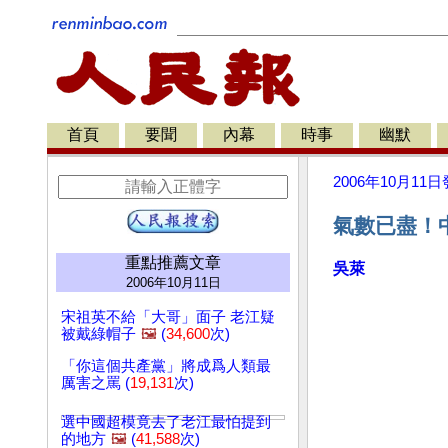
首頁
要聞
內幕
時事
幽默
2006年10月11日
氣數已盡！
重點推薦文章
吳萊
2006年10月11日
宋祖英不給「大哥」面子 老江疑
被戴綠帽子
🖼️
(
34,600
次)
「你這個共產黨」將成爲人類最
厲害之罵 (
19,131
次)
選中國超模竟去了老江最怕提到
的地方
🖼️
(
41,588
次)