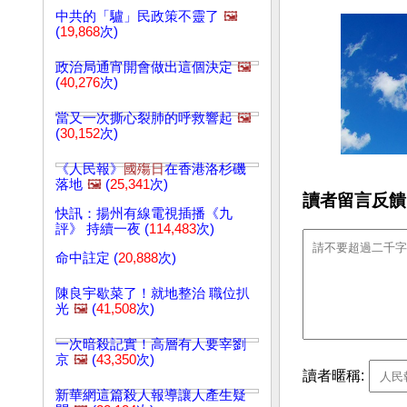
中共的「驢」民政策不靈了
🖼️
(
19,868
次)
政治局通宵開會做出這個決定
🖼️
(
40,276
次)
當又一次撕心裂肺的呼救響起
🖼️
(
30,152
次)
《人民報》
國殤日
在香港洛杉磯
落地
🖼️
(
25,341
次)
讀者留言反饋
快訊：揚州有線電視插播《九
評》 持續一夜 (
114,483
次)
命中註定 (
20,888
次)
陳良宇歇菜了！就地整治 職位扒
光
🖼️
(
41,508
次)
一次暗殺記實！高層有人要宰劉
京
🖼️
(
43,350
次)
讀者暱稱:
新華網這篇殺人報導讓人產生疑