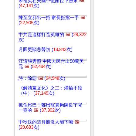
宋祖英在美國中使館拉下臉來
🖼️
(
47,141
次)
陳至立邪出一招 家長抵擋一手
🖼️
(
22,905
次)
中共是這樣打造英雄的
🖼️
(
29,322
次)
月圓更顯悲聲切 (
19,843
次)
江這張秀照 中國人民付出50萬美
元
🖼️
(
52,494
次)
詩：除惡
🖼️
(
24,948
次)
《解體黨文化》之三：灌輸手段
（中） (
37,149
次)
抓住尾巴！鄭恩寵真夠陳良宇喝
一壺的
🖼️
(
37,302
次)
中秋送的這月餅沒人能下嚥
🖼️
(
29,683
次)