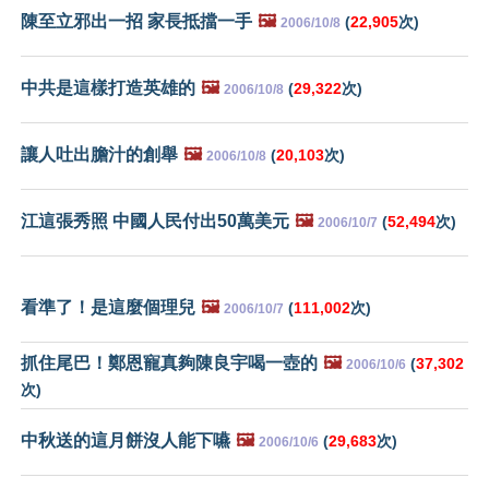
陳至立邪出一招 家長抵擋一手
🖼️
(
22,905
次)
2006/10/8
中共是這樣打造英雄的
🖼️
(
29,322
次)
2006/10/8
讓人吐出膽汁的創舉
🖼️
(
20,103
次)
2006/10/8
江這張秀照 中國人民付出50萬美元
🖼️
(
52,494
次)
2006/10/7
看準了！是這麼個理兒
🖼️
(
111,002
次)
2006/10/7
抓住尾巴！鄭恩寵真夠陳良宇喝一壺的
🖼️
(
37,302
2006/10/6
次)
中秋送的這月餅沒人能下嚥
🖼️
(
29,683
次)
2006/10/6