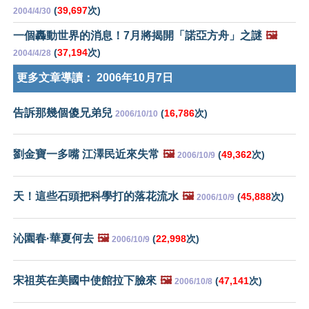
(
39,697
次)
2004/4/30
一個轟動世界的消息！7月將揭開「諾亞方舟」之謎
🖼️
(
37,194
次)
2004/4/28
更多文章導讀：
2006年10月7日
告訴那幾個傻兄弟兒
(
16,786
次)
2006/10/10
劉金寶一多嘴 江澤民近來失常
🖼️
(
49,362
次)
2006/10/9
天！這些石頭把科學打的落花流水
🖼️
(
45,888
次)
2006/10/9
沁園春·華夏何去
🖼️
(
22,998
次)
2006/10/9
宋祖英在美國中使館拉下臉來
🖼️
(
47,141
次)
2006/10/8