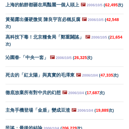
上海的餡餅都砸在馬豔麗一個人頭上
🖼️
(
62,495
次)
2006/10/5
黃菊露出僵硬微笑 陳良宇言必稱反腐
🖼️
(
42,548
2006/10/5
次)
高科技下毒！北京糧食局「鄭重闢謠」
🖼️
(
21,654
2006/10/5
次)
沁園春·「中央一套」
🖼️
(
26,325
次)
2006/10/5
死去的「紅太陽」與真實的毛澤東
🖼️
(
47,335
次)
2006/10/4
徹底放棄所有對中共的幻想
🖼️
(
17,687
次)
2006/10/4
主角手機登場「金盾」變成豆渣
🖼️
(
19,889
次)
2006/10/4
民謠：最後的結論
(
206,229
次)
2006/10/4