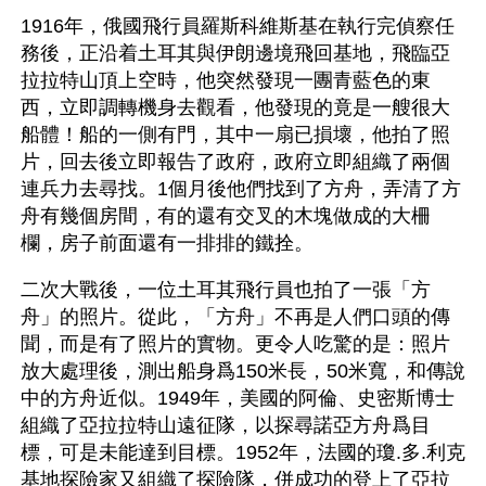
1916年，俄國飛行員羅斯科維斯基在執行完偵察任
務後，正沿着土耳其與伊朗邊境飛回基地，飛臨亞
拉拉特山頂上空時，他突然發現一團青藍色的東
西，立即調轉機身去觀看，他發現的竟是一艘很大
船體！船的一側有門，其中一扇已損壞，他拍了照
片，回去後立即報告了政府，政府立即組織了兩個
連兵力去尋找。1個月後他們找到了方舟，弄清了方
舟有幾個房間，有的還有交叉的木塊做成的大柵
欄，房子前面還有一排排的鐵拴。
二次大戰後，一位土耳其飛行員也拍了一張「方
舟」的照片。從此，「方舟」不再是人們口頭的傳
聞，而是有了照片的實物。更令人吃驚的是：照片
放大處理後，測出船身爲150米長，50米寬，和傳說
中的方舟近似。1949年，美國的阿倫、史密斯博士
組織了亞拉拉特山遠征隊，以探尋諾亞方舟爲目
標，可是未能達到目標。1952年，法國的瓊.多.利克
基地探險家又組織了探險隊，併成功的登上了亞拉