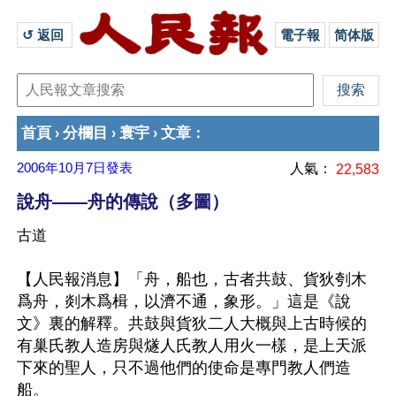
↺ 返回 
電子報
简体版
首頁
分欄目
寰宇
文章
›
›
›
：
2006年10月7日
發表
人氣：
22,583
說舟——舟的傳說（多圖）
古道
【人民報消息】「舟，船也，古者共鼓、貨狄刳木
爲舟，剡木爲楫，以濟不通，象形。」這是《說
文》裏的解釋。共鼓與貨狄二人大概與上古時候的
有巢氏教人造房與燧人氏教人用火一樣，是上天派
下來的聖人，只不過他們的使命是專門教人們造
船。