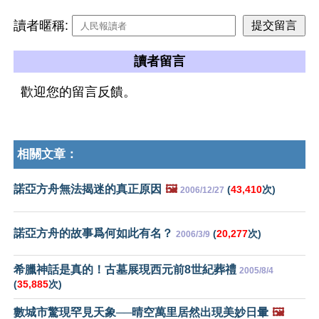
讀者暱稱:
讀者留言
歡迎您的留言反饋。
相關文章：
諾亞方舟無法揭迷的真正原因
🖼️
(
43,410
次)
2006/12/27
諾亞方舟的故事爲何如此有名？
(
20,277
次)
2006/3/9
希臘神話是真的！古墓展現西元前8世紀葬禮
2005/8/4
(
35,885
次)
數城市驚現罕見天象──晴空萬里居然出現美妙日暈
🖼️