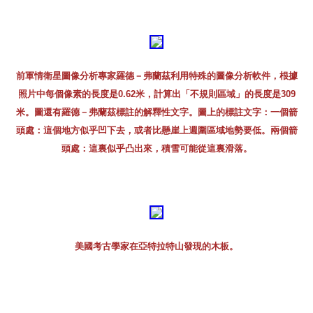
前軍情衛星圖像分析專家羅德－弗蘭茲利用特殊的圖像分析軟件，根據
照片中每個像素的長度是0.62米，計算出「不規則區域」的長度是309
米。圖還有羅德－弗蘭茲標註的解釋性文字。圖上的標註文字：一個箭
頭處：這個地方似乎凹下去，或者比懸崖上週圍區域地勢要低。兩個箭
頭處：這裏似乎凸出來，積雪可能從這裏滑落。
美國考古學家在亞特拉特山發現的木板。