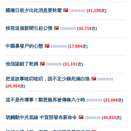
國殤日前夕出此消息要幹麼
🖼️
(
31,199
次)
2006/9/30
殃視這個新聞引起公憤
🖼️
(
32,718
次)
2006/9/30
中國暴發戶的心態
🖼️
(
17,584
次)
2006/9/30
他信認錯了乾媽
🖼️
(
31,101
次)
2006/9/30
把這故事唸叨唸叨，說不定少錘死倆白狼
🖼️
2006/9/30
(
26,954
次)
這不是件壞事！鄭恩寵再被傳喚六小時
(
22,668
次)
2006/9/29
胡觸動中共底線 中宣部發布新命令
🖼️
(
40,833
次)
2006/9/29