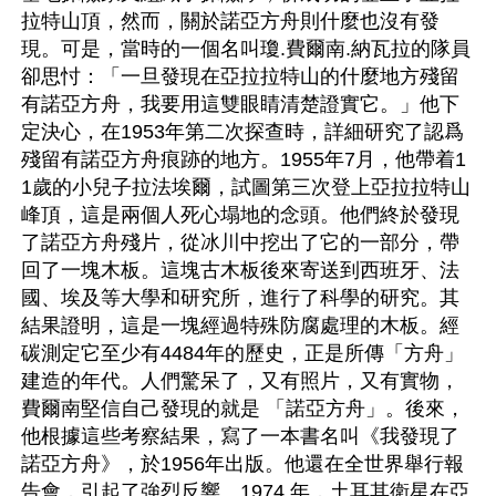
拉特山頂，然而，關於諾亞方舟則什麼也沒有發
現。可是，當時的一個名叫瓊.費爾南.納瓦拉的隊員
卻思忖：「一旦發現在亞拉拉特山的什麼地方殘留
有諾亞方舟，我要用這雙眼睛清楚證實它。」他下
定決心，在1953年第二次探查時，詳細研究了認爲
殘留有諾亞方舟痕跡的地方。1955年7月，他帶着1
1歲的小兒子拉法埃爾，試圖第三次登上亞拉拉特山
峰頂，這是兩個人死心塌地的念頭。他們終於發現
了諾亞方舟殘片，從冰川中挖出了它的一部分，帶
回了一塊木板。這塊古木板後來寄送到西班牙、法
國、埃及等大學和研究所，進行了科學的研究。其
結果證明，這是一塊經過特殊防腐處理的木板。經
碳測定它至少有4484年的歷史，正是所傳「方舟」
建造的年代。人們驚呆了，又有照片，又有實物，
費爾南堅信自己發現的就是 「諾亞方舟」。後來，
他根據這些考察結果，寫了一本書名叫《我發現了
諾亞方舟》，於1956年出版。他還在全世界舉行報
告會，引起了強烈反響。1974 年，土耳其衛星在亞