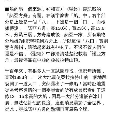
而船的另一個來源，卻和西方《聖經》裏記載的
「諾亞方舟」有關。在漢字篆書「船」中，右半部
分是上邊是一個「八」，下邊是一個「口」。而根
據傳說，「諾亞方舟」長150米，寬23米，高13.6
米，分爲三層，方舟建成後，諾亞一家、所有動物
分雌雄7組都轉移到方舟上，所以這個「八口」實則
意有所指，這聽起來就有些玄了。不過不管人們信
還是不信，《聖經》中卻清清楚楚記載着「諾亞方
舟」最後停靠在中亞的亞拉拉特山頂。
千百年來，有很多人一直試圖尋找，但都無所獲，
直到1883年，一次大地震使亞拉拉特山的一個地段
裂開了一道大口，突然露出了一條船！當時赴地震
災區考察災情的一個委員會的所有成員都看到了這
條12—15米高的大船，因爲一大部分還嵌在冰川
裏，無法估計他的長度。這個消息震驚了全世界，
從此，尋找諾亞方舟的熱潮再度席捲全球。