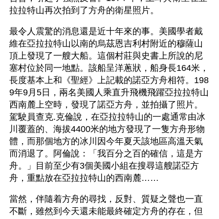
拉拉特山再次拍到了方舟的衛星照片。
最令人震驚的消息還是近十年來的事。美國學者戴
維在亞拉拉特山以南的烏茲恩吉利村附近的穆薩山
頂上發現了一艘大船。這個村莊與史書上所說的尼
塞村位於同一地點。該船呈洋蔥狀，船身長164米，
長度基本上和《聖經》上記載的諾亞方舟相符。198
9年9月5日，兩名美國人乘直升飛機飛躍亞拉拉特山
西南麓上空時，發現了諾亞方舟，並拍攝了照片。
駕駛員查克.克倫說，在亞拉拉特山的一處通常由冰
川覆蓋的、海拔4400米的地方發現了一隻方舟形物
體，而那個地方的冰川因今年夏天該地區高溫天氣
而消退了。阿倫說：「我百分之百的確信，這是方
舟。」目前至少有3個美國小組在搜尋這艘諾亞方
舟，重點放在亞拉拉特山的西南麓……
當然，伴隨着方舟的尋找，反對、質疑之聲也一直
不斷，雖然到今天還未能最終確定方舟的存在，但