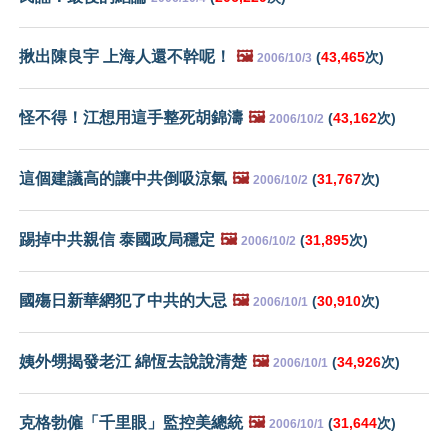
揪出陳良宇 上海人還不幹呢！
🖼️
(
43,465
次)
2006/10/3
怪不得！江想用這手整死胡錦濤
🖼️
(
43,162
次)
2006/10/2
這個建議高的讓中共倒吸涼氣
🖼️
(
31,767
次)
2006/10/2
踢掉中共親信 泰國政局穩定
🖼️
(
31,895
次)
2006/10/2
國殤日新華網犯了中共的大忌
🖼️
(
30,910
次)
2006/10/1
姨外甥揭發老江 綿恆去說說清楚
🖼️
(
34,926
次)
2006/10/1
克格勃僱「千里眼」監控美總統
🖼️
(
31,644
次)
2006/10/1