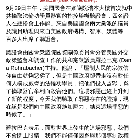
羅拉巴克 (Dana Rohrabacher)。
9月29日中午，美國國會在衆議院瑞本大樓首次就中
共摘取法輪功學員器官的指控舉辦聽證會，四名證
人在聽證會上作證。來自美國國會兩大黨派的議員
及議員助理與來自美國政府機構、智庫、媒體等一
百多人出席了聽證會。
聽證會由國會衆議院國際關係委員會分管美國外交
政策監督和調查工作的共和黨衆議員羅拉巴克 (Dan
a Rohrabacher)主持。他說，「壓制人民的宗教信
仰自由就夠惡劣了，但是中國政府卻帶走沒有對任
何人構成威脅的法輪功學員，把他們投入監獄，爲
了摘取器官牟利而殺害他們。這場邪惡已經上升到
了新的程度，今天我們聽取了邪惡存在的證據，現
在該是我們向中國政府施加壓力，結束這場罪惡的
時候了。」 
羅拉巴克表示，面對世界上發生的這場邪惡，我們
不會閉上眼睛。我們不能僅僅因爲與那個專制政權