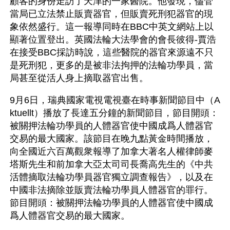
顧客的身份走訪了天津的一家醫院。他發現，儘管
當局已立法禁止販賣器官，但販賣死刑犯器官的現
象依然盛行。這一報導同時在BBC中英文網站上以
顯著位置登出。英國法輪大法學會的會長彼得-賈浩
在接受BBC採訪時說，這些醫院的器官來源遠不只
是死刑犯，更多的是被非法拘押的法輪功學員，當
局甚至從活人身上摘取器官出售。
9月6日，瑞典國家電視電視臺在時事新聞節目中（A
ktuellt）播放了長達五分鐘的新聞節目，節目開頭：
被關押法輪功學員的人體器官使中國成爲人體器官
交易的最大國家。該節目在晚九點黃金時間播放，
向全國近六百萬觀衆報導了加拿大著名人權律師麥
塔斯先生和前加拿大亞太司司長喬高先生的《中共
活體摘取法輪功學員器官獨立調查報告》，以及在
中國非法摘除並販賣法輪功學員人體器官的罪行。
節目開頭：被關押法輪功學員的人體器官使中國成
爲人體器官交易的最大國家。