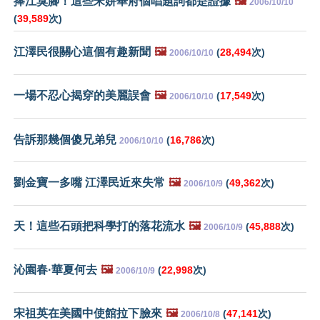
捧江臭腳！這些宋姘華府個唱題詞都是證據
🖼️
2006/10/10
(
39,589
次)
江澤民很關心這個有趣新聞
🖼️
(
28,494
次)
2006/10/10
一場不忍心揭穿的美麗誤會
🖼️
(
17,549
次)
2006/10/10
告訴那幾個傻兄弟兒
(
16,786
次)
2006/10/10
劉金寶一多嘴 江澤民近來失常
🖼️
(
49,362
次)
2006/10/9
天！這些石頭把科學打的落花流水
🖼️
(
45,888
次)
2006/10/9
沁園春·華夏何去
🖼️
(
22,998
次)
2006/10/9
宋祖英在美國中使館拉下臉來
🖼️
(
47,141
次)
2006/10/8