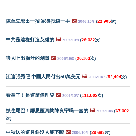
陳至立邪出一招 家長抵擋一手
🖼️
(
22,905
次)
2006/10/8
中共是這樣打造英雄的
🖼️
(
29,322
次)
2006/10/8
讓人吐出膽汁的創舉
🖼️
(
20,103
次)
2006/10/8
江這張秀照 中國人民付出50萬美元
🖼️
(
52,494
次)
2006/10/7
看準了！是這麼個理兒
🖼️
(
111,002
次)
2006/10/7
抓住尾巴！鄭恩寵真夠陳良宇喝一壺的
🖼️
(
37,302
2006/10/6
次)
中秋送的這月餅沒人能下嚥
🖼️
(
29,683
次)
2006/10/6