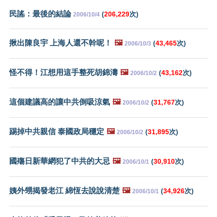
民謠：最後的結論
(
206,229
次)
2006/10/4
揪出陳良宇 上海人還不幹呢！
🖼️
(
43,465
次)
2006/10/3
怪不得！江想用這手整死胡錦濤
🖼️
(
43,162
次)
2006/10/2
這個建議高的讓中共倒吸涼氣
🖼️
(
31,767
次)
2006/10/2
踢掉中共親信 泰國政局穩定
🖼️
(
31,895
次)
2006/10/2
國殤日新華網犯了中共的大忌
🖼️
(
30,910
次)
2006/10/1
姨外甥揭發老江 綿恆去說說清楚
🖼️
(
34,926
次)
2006/10/1