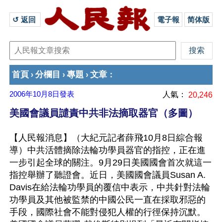
↺ 返回 
電子報
简体版
首頁
分欄目
專題
文章
›
›
›
：
2006年10月8日
發表
人氣：
20,246
美國會議員譴責中共非法摘取器官（多圖）
【人民報消息】（大紀元記者薛飛10月8日綜合報
導）中共活體摘除法輪功學員器官的指控，正在進
一步引起全球的關注。9月29日美國國會首次就這一
指控舉辦了聽證會。近日，美國國會議員Susan A. 
Davis在給法輪功學員的覆信中表示，中共針對法輪
功學員及其他被監禁的中國公民一直在採取邪惡的
手段，國際社會不能對侵犯人權的行徑保持沉默。