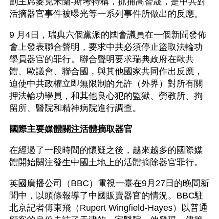
副主席麥克米蘭-斯考特稱，抓捕高智晟，是中共對
活摘器官事件被曝光等一系列事件所做出的反應。
9 月4日，瑞典六個黨派的國會議員在一個新聞發佈
會上發表聯合聲明，要求中共必須停止盜取法輪功
學員器官的罪行。聯合聲明要求瑞典政府在歐共
體、歐議會、聯合國，與其他國家共同作出反應，
迫使中共政權立即無限制的允許（外界）對所有關
押法輪功學員，和其他良心犯的監獄、勞教所、拘
留所、醫院和精神病院進行調查。
國際主要媒體關注活體摘取器官
在經過了一段時間的懷疑之後，越來越多的國際媒
體開始關注發生中國土地上的活體摘除器官罪行。
英國廣播公司（BBC）電視一臺在9月27日的晚間新
聞中，以頭條報導了中國販賣器官的情況。BBC駐
北京記者傅東飛（Rupert Wingfield-Hayes）以普通