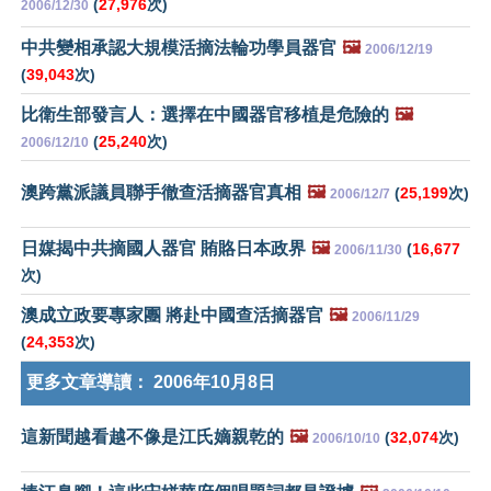
(
27,976
次)
2006/12/30
中共變相承認大規模活摘法輪功學員器官
🖼️
2006/12/19
(
39,043
次)
比衛生部發言人：選擇在中國器官移植是危險的
🖼️
(
25,240
次)
2006/12/10
澳跨黨派議員聯手徹查活摘器官真相
🖼️
(
25,199
次)
2006/12/7
日媒揭中共摘國人器官 賄賂日本政界
🖼️
(
16,677
2006/11/30
次)
澳成立政要專家團 將赴中國查活摘器官
🖼️
2006/11/29
(
24,353
次)
更多文章導讀：
2006年10月8日
這新聞越看越不像是江氏嫡親乾的
🖼️
(
32,074
次)
2006/10/10