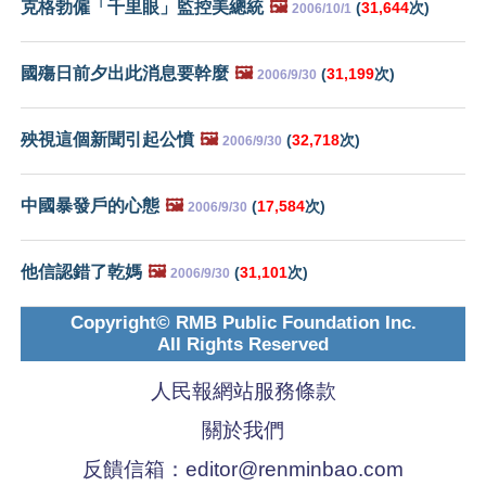
克格勃僱「千里眼」監控美總統
🖼️
(
31,644
次)
2006/10/1
國殤日前夕出此消息要幹麼
🖼️
(
31,199
次)
2006/9/30
殃視這個新聞引起公憤
🖼️
(
32,718
次)
2006/9/30
中國暴發戶的心態
🖼️
(
17,584
次)
2006/9/30
他信認錯了乾媽
🖼️
(
31,101
次)
2006/9/30
Copyright© RMB Public Foundation Inc.
All Rights Reserved
人民報網站服務條款
關於我們
反饋信箱：
editor@renminbao.com