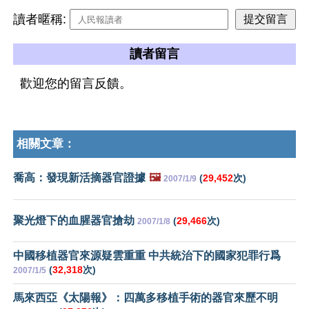
讀者暱稱:
讀者留言
歡迎您的留言反饋。
相關文章：
喬高：發現新活摘器官證據
🖼️
(
29,452
次)
2007/1/9
聚光燈下的血腥器官搶劫
(
29,466
次)
2007/1/8
中國移植器官來源疑雲重重 中共統治下的國家犯罪行爲
(
32,318
次)
2007/1/5
馬來西亞《太陽報》：四萬多移植手術的器官來歷不明