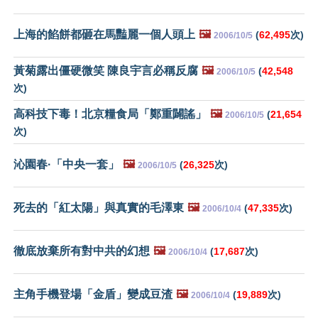
上海的餡餅都砸在馬豔麗一個人頭上
🖼️
(
62,495
次)
2006/10/5
黃菊露出僵硬微笑 陳良宇言必稱反腐
🖼️
(
42,548
2006/10/5
次)
高科技下毒！北京糧食局「鄭重闢謠」
🖼️
(
21,654
2006/10/5
次)
沁園春·「中央一套」
🖼️
(
26,325
次)
2006/10/5
死去的「紅太陽」與真實的毛澤東
🖼️
(
47,335
次)
2006/10/4
徹底放棄所有對中共的幻想
🖼️
(
17,687
次)
2006/10/4
主角手機登場「金盾」變成豆渣
🖼️
(
19,889
次)
2006/10/4