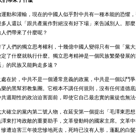
給人們帶來了什麼
治運動和灌輸，現在的中國人似乎對中共有一種本能的恐懼，
很多人還以「跟共產黨作對絕沒有好下場」來告誡別人。那麼
給人們帶來了什麼呢？
奪了人們的獨立思考權利，十幾億中國人變得只有一個「黨大
決定了什麼就執行什麼。獨立思考精神是一個民族繁榮發展的
話」的民族又能夠走多遠？
之處在於，中共不是一個通常意義的政黨，中共是一個以鬥爭
爲樂的黑幫邪教集團。它根本不講任何規則，沒有任何道德底
中共週期性的政治迫害面前，即使它自己最忠實的黨徒也無法
七大確立的黨內第二號人物，在延安第一個提出「毛澤東思想
毛澤東打垮政敵的重要助手，文革發動時的國家主席。文革中
，慘遭迫害三年後悲慘地死去，死時已沒有人形，蓬亂的白髮