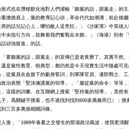
藝形式也在潛移默化地對人們灌輸「聽黨的話，跟黨走」的主
命重擔挑肩上，黨的教導記心頭，革命代代如潮湧，前赴後繼
主席的話兒記心上，哪怕敵人逞兇狂」；《沙家濱》中英雄人
黨中央指引方向，鼓舞着我們奮戰在水鄉」；《海港》則有「
的話頑強挺進」的話。
，「要聽黨的話，跟黨走」的宣傳已是老黃曆了。其實不然。
，還是黨性教育、樹典型，都仍然是今天現實生活中隨處可見
恥，從黨員在血旗下的獻身誓詞，到軍隊官員、邊防戰士、工
的政治表態「堅決擁護黨的領導」，「服從黨的命令」等等，
走」這樣的詞彙。在互聯網上搜索「堅持黨的領導」，竟然有
子」爲關鍵字搜索，也不過找到找到600多萬條而已）；搜
找到三百多萬個相關詞條。
人後，「1989年春夏之交發生的那場政治風波，使我更清