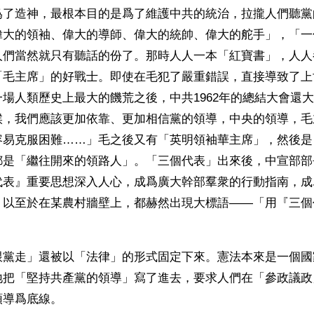
爲了造神，最根本目的是爲了維護中共的統治，拉攏人們聽黨
偉大的領袖、偉大的導師、偉大的統帥、偉大的舵手」，「一
人們當然就只有聽話的份了。那時人人一本「紅寶書」，人人
「毛主席」的好戰士。即使在毛犯了嚴重錯誤，直接導致了上
場人類歷史上最大的饑荒之後，中共1962年的總結大會還
候，我們應該更加依靠、更加相信黨的領導，中央的領導，毛
容易克服困難……」毛之後又有「英明領袖華主席」，然後是
都是「繼往開來的領路人」。「三個代表」出來後，中宣部部
代表』重要思想深入人心，成爲廣大幹部羣衆的行動指南，成
」以至於在某農村牆壁上，都赫然出現大標語——「用『三個
。
跟黨走」還被以「法律」的形式固定下來。憲法本來是一個國
地把「堅持共產黨的領導」寫了進去，要求人們在「參政議政
領導爲底線。