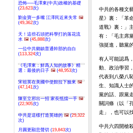
恐怖──毛澤東(中共)政權的基礎
(
23,623
次)
中共的各種文
劉金寶一多嘴 江澤民近來失常
🖼️
星》裏：「革
(
49,362
次)
道戰》裏：」
天！這些石頭把科學打的落花流
有：「毛主席
水
🖼️
(
45,888
次)
強挺進，聽黨
一位中共鄉鎮普通幹部的自白
(
113,324
次)
有人可能認爲
《毛澤東：鮮爲人知的故事》精
動、政治學習
選：最後的日子
🖼️
(
48,953
次)
代表到八榮八
宋祖英在美國中使館拉下臉來
🖼️
生、知識人士
(
47,141
次)
黨的話、跟黨
陳至立邪出一招 家長抵擋一手
🖼️
關詞條（以「孔
(
22,905
次)
走」，也可以
中共是這樣打造英雄的
🖼️
(
29,322
次)
中共六四開槍殺
月圓更顯悲聲切 (
19,843
次)