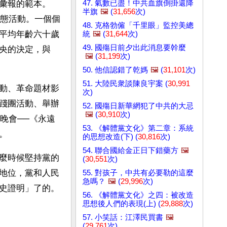
47. 氣數已盡！中共血旗倒掛還降
彙報的範本。
半旗
🖼️
(
31,656
次)
表態活動。一個個
48. 克格勃僱「千里眼」監控美總
平均年齡六十歲
統
🖼️
(
31,644
次)
49. 國殤日前夕出此消息要幹麼
央的決定，與
🖼️
(
31,199
次)
50. 他信認錯了乾媽
🖼️
(
31,101
次)
51. 大陸民衆談陳良宇案 (
30,991
動、革命題材影
次)
踐團活動、舉辦
52. 國殤日新華網犯了中共的大忌
🖼️
(
30,910
次)
晚會──《永遠
53. 《解體黨文化》第二章：系統
。
的思想改造(下) (
30,816
次)
54. 聯合國給金正日下錯藥方
🖼️
麼時候堅持黨的
(
30,551
次)
地位，黨和人民
55. 對孩子，中共有必要勒的這麼
急嗎？
🖼️
(
29,996
次)
史證明」了的。
56. 《解體黨文化》之四：被改造
思想後人們的表現(上) (
29,888
次)
57. 小笑話：江澤民買書
🖼️
(
29,761
次)