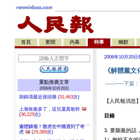
首頁
要聞
內幕
時事
幽默
2006年10月20日
《解體黨文
重點推薦文章
——──下篇
2006年10月20日
胡錦濤最近很頭痛 (
31,463
次)
【人民報消息
上海收斂多了，這兒還真敢幹
🖼️
(
36,229
次)
目錄
遍體鱗傷！雅虎在中國遇到了奇
3. 要聽黨的話
虎
🖼️
(
29,389
次)
1）無時不在的