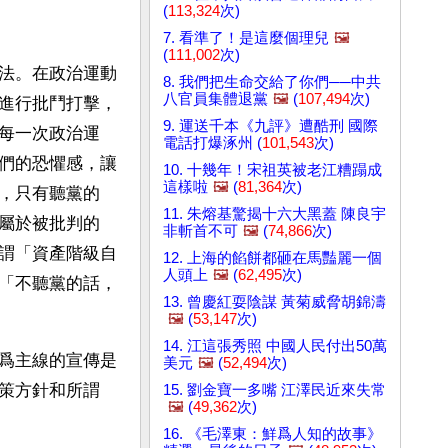
(
113,324
次)
7. 看準了！是這麼個理兒
🖼️
(
111,002
次)
法。在政治運動
8. 我們把生命交給了你們──中共
八官員集體退黨
🖼️
(
107,494
次)
進行批鬥打擊，
9. 運送千本《九評》遭酷刑 國際
每一次政治運
電話打爆涿州 (
101,543
次)
們的恐懼感，讓
10. 十幾年！宋祖英被老江糟蹋成
這樣啦
🖼️
(
81,364
次)
，只有聽黨的
11. 朱熔基驚揭十六大黑蓋 陳良宇
屬於被批判的
非斬首不可
🖼️
(
74,866
次)
謂「資產階級自
12. 上海的餡餅都砸在馬豔麗一個
人頭上
🖼️
(
62,495
次)
「不聽黨的話，
13. 曾慶紅耍陰謀 黃菊威脅胡錦濤
🖼️
(
53,147
次)
14. 江這張秀照 中國人民付出50萬
爲主線的宣傳是
美元
🖼️
(
52,494
次)
策方針和所謂
15. 劉金寶一多嘴 江澤民近來失常
🖼️
(
49,362
次)
16. 《毛澤東：鮮爲人知的故事》