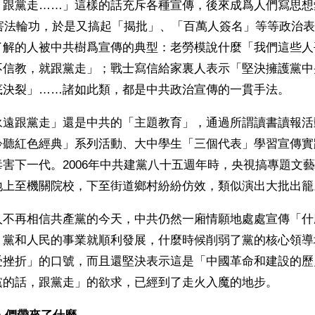
，跟黨走……」這樣的話充斥各種宣傳，後來成爲人們寫思想
迫害法輪功，於是又搞起「揭批」、「百萬人簽名」等等政治
了解的人被中共樹爲宣傳的典型：老勞模說什麼「我們這些人
不信教，就跟黨走」；戰士寫信給家裏人表示「堅決擁護黨中
底決裂」……諸如此類，都是中共政治宣傳的一貫手法。
永遠跟黨走」還是中共的「主題教育」，通過所謂讀書讀報活
聆聽紅色經典」系列活動、大中學生「三個代表」學習宣傳實
害下一代。2006年中共建黨八十五週年時，央視搞專題文藝
地上至機關院校，下至街道鄉村紛紛仿效，類似演出大批出籠
人不再相信共產黨的今天，中共仍然一廂情願地處處宣傳「什
，黨和人民的事業就順利發展，什麼時候削弱了黨的核心領導
受挫折」的口號，而且還堅決表示這是「中國革命和建設的歷
黨的話，跟黨走」的欲求，已經到了走火入魔的地步。