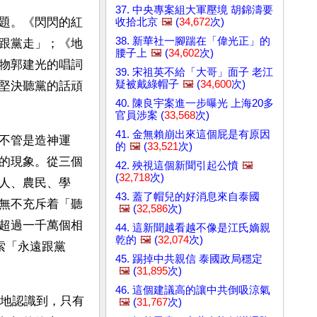
37. 中央專案組大軍壓境 胡錦濤要
題。《閃閃的紅
收拾北京
🖼️
(
34,672
次)
38. 新華社一腳踹在「偉光正」的
跟黨走」；《地
腰子上
🖼️
(
34,602
次)
物郭建光的唱詞
39. 宋祖英不給「大哥」面子 老江
疑被戴綠帽子
🖼️
(
34,600
次)
堅決聽黨的話頑
40. 陳良宇案進一步曝光 上海20多
官員涉案 (
33,568
次)
41. 金無賴崩出來這個屁是有原因
不管是造神運
的
🖼️
(
33,521
次)
的現象。從三個
42. 殃視這個新聞引起公憤
🖼️
(
32,718
次)
人、農民、學
43. 蓋了帽兒的好消息來自泰國
無不充斥着「聽
🖼️
(
32,586
次)
超過一千萬個相
44. 這新聞越看越不像是江氏嫡親
乾的
🖼️
(
32,074
次)
索「永遠跟黨
45. 踢掉中共親信 泰國政局穩定
🖼️
(
31,895
次)
46. 這個建議高的讓中共倒吸涼氣
醒地認識到，只有
🖼️
(
31,767
次)