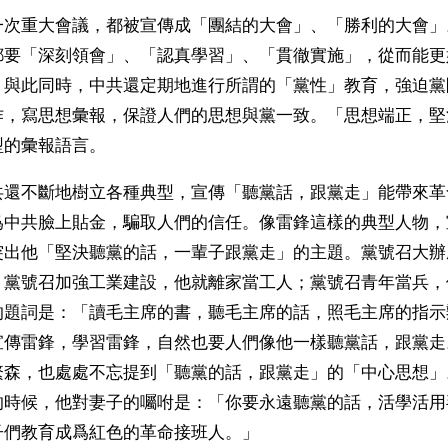
一次重大會議，都被宣傳成「團結的大會」、「勝利的大會」
都要「深刻領會」、「認真學習」、「貫徹實施」，從而能更
。與此同時，中共還定期地進行所謂的「黨性」教育，強迫黨
作，寫思想彙報，保證人們的思想與黨一致。「思想端正，堅
型的彙報語言。
共還不斷地樹立各種典型，宣傳「聽黨話，跟黨走」能帶來革
爲中共臉上貼金，騙取人們的信任。像雷鋒這樣的典型人物，
突出他「堅決聽黨的話，一輩子跟黨走」的主題。黨號召大辦
；黨號召加強工業建設，他就離家當工人；黨號召青年當兵，
的題詞是：「讀毛主席的書，聽毛主席的話，照毛主席的指示
宣傳雷鋒，學習雷鋒，自然也要人們像他一樣聽黨話，跟黨走
繁森，也處處不忘提到「聽黨的話，跟黨走」的「中心思想」
的時候，他對妻子的囑咐是：「你要永遠聽黨的話，活學活用
子們教育成爲紅色的革命接班人。」