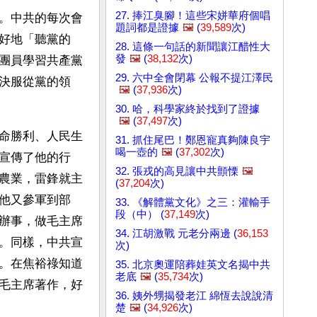
27. 捧江臭腳！這些宋姘華府個唱
。中共的每次會
題詞都是證據
🖼️
(
39,589
次)
好地「聽黨的
28. 這條一句話的新聞讓江醋性大
發
🖼️
(
38,132
次)
團員學習共產黨
29. 六中全會閉幕 公報不提江澤民
決服從黨的領
🖼️
(
37,936
次)
30. 哈，科學家終於找到了證據
🖼️
(
37,497
次)
命勝利、人民生
31. 抓住尾巴！鄭恩寵真夠陳良宇
喝一壺的
🖼️
(
37,302
次)
宣傳了他的行
32. 張戎的高見讓中共顫慄
🖼️
農業，雷鋒就主
(
37,204
次)
他又參軍到部
33. 《解體黨文化》之三：灌輸手
段（中） (
37,149
次)
辦事，做毛主席
34. 江胡激戰 元老分兩邊 (
36,153
。同樣，中共宣
次)
。在焦裕祿知道
35. 北京奧運陪葬娃英文名揭中共
老底
🖼️
(
35,734
次)
毛主席著作，好
36. 姨外甥揭發老江 綿恆去說說清
楚
🖼️
(
34,926
次)