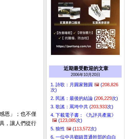
近期最受歡迎的文章
2006年10月20日
1. 詩歌：月圓家難圓
🖼️
(
208,826
次)
2. 民謠：最後的結論 (
206,229
次)
3. 歌謠：罵垮中共 (
203,933
次)
感恩」；也不僅
4. 下載電子書：《九評共產黨》
🖼️
(
123,085
次)
具，讓人們從行
5. 狼性
🖼️
(
113,572
次)
6. 一位中共鄉鎮普通幹部的自白