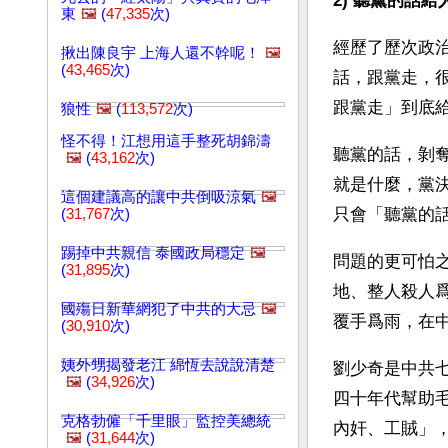
2) 聽黨的話
東
🖼️
(
47,335
次)
經歷了歷次政
揪出陳良宇 上海人還不幹呢！
🖼️
(
43,465
次)
話，跟黨走，
跟黨走」到底
狼性
🖼️
(
113,572
次)
怪不得！江想用這手整死胡錦濤
聽黨的話，剝
🖼️
(
43,162
次)
就是什麼，黨
這個建議高的讓中共倒吸涼氣
🖼️
只會「聽黨的
(
31,767
次)
踢掉中共親信 泰國政局穩定
🖼️
問題的更可怕
(
31,895
次)
地、整人殺人
國殤日新華網犯了中共的大忌
🖼️
覆手爲雨，在
(
30,910
次)
姨外甥揭發老江 綿恆去說說清楚
劉少奇是中共
🖼️
(
34,926
次)
四十年代幫助
克格勃僱「千里眼」監控美總統
內奸、工賊」
🖼️
(
31,644
次)