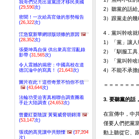
我哥們兒亮出退黨證才移民美國
(
29,590
次)
2）聽黨的話給
密聞！一次給高官做的形勢報告
3）跟黨走的幾
(
26,322
次)
4．黨叫幹啥就
江急竄新華網頭版頭條的原因
🖼️
(
28,352
次)
1）「黨」讓人
張榮坤爲自保 供出衆高官淫亂錄
2）「馴服工
影帶 (
31,565
次)
3）「黨叫幹
令人震撼的揭密：中國高校在道
4）不能不承擔
德沉淪中的寫真！ (
21,643
次)
圖片在此！這些奇景不怕你不信
＝＝＝＝＝＝
🖼️
(
43,644
次)
法輪功受迫害真相聯合調查團着
3. 要聽黨的話
手赴大陸調查 (
24,653
次)
在宣傳中，中
曾慶紅耍陰謀 黃菊威脅胡錦濤
🖼️
(
53,147
次)
僅要人們把黨
張戎的高見讓中共顫慄
🖼️
(
37,204
動上聽從它、
次)