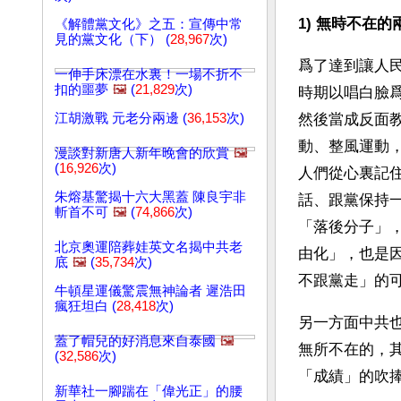
1) 無時不在
《解體黨文化》之五：宣傳中常
見的黨文化（下） (
28,967
次)
爲了達到讓人
一伸手床漂在水裏！一場不折不
扣的噩夢
🖼️
(
21,829
次)
時期以唱白臉
江胡激戰 元老分兩邊 (
36,153
次)
然後當成反面
動、整風運動
漫談對新唐人新年晚會的欣賞
🖼️
(
16,926
次)
人們從心裏記
朱熔基驚揭十六大黑蓋 陳良宇非
話、跟黨保持
斬首不可
🖼️
(
74,866
次)
「落後分子」
北京奧運陪葬娃英文名揭中共老
由化」，也是
底
🖼️
(
35,734
次)
不跟黨走」的
牛頓星運儀驚震無神論者 遲浩田
瘋狂坦白 (
28,418
次)
另一方面中共
蓋了帽兒的好消息來自泰國
🖼️
無所不在的，
(
32,586
次)
「成績」的吹
新華社一腳踹在「偉光正」的腰