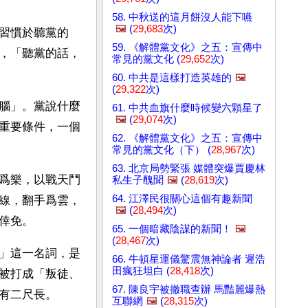
58. 中秋送的這月餅沒人能下嚥
🖼️
(
29,683
次)
習慣於聽黨的
59. 《解體黨文化》之五：宣傳中
，「聽黨的話，
常見的黨文化 (
29,652
次)
60. 中共是這樣打造英雄的
🖼️
(
29,322
次)
腦」。黨說什麼
61. 中共血旗什麼時候變六顆星了
🖼️
(
29,074
次)
重要條件，一個
62. 《解體黨文化》之五：宣傳中
常見的黨文化（下） (
28,967
次)
63. 北京局勢緊張 媒體突爆賈慶林
爲樂，以戰天鬥
私生子醜聞
🖼️
(
28,619
次)
64. 江澤民很關心這個有趣新聞
線，翻手爲雲，
🖼️
(
28,494
次)
倖免。
65. 一個暗藏陰謀的新聞！
🖼️
(
28,467
次)
」這一名詞，是
66. 牛頓星運儀驚震無神論者 遲浩
田瘋狂坦白 (
28,418
次)
被打成「叛徒、
67. 陳良宇被撤職查辦 馬豔麗爆熱
有二尺長。
互聯網
🖼️
(
28,315
次)