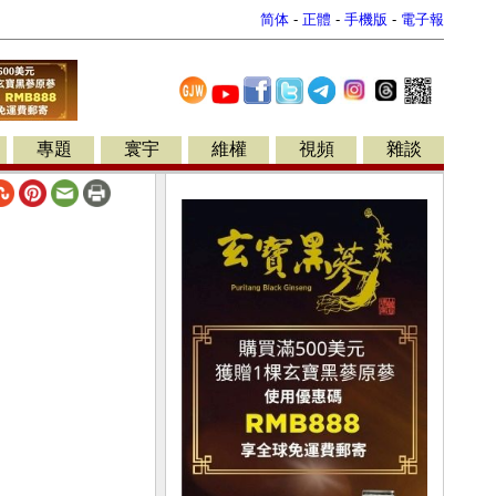
简体
-
正體
-
手機版
-
電子報
專題
寰宇
維權
視頻
雜談