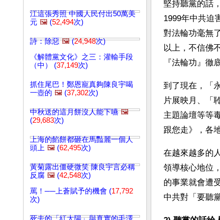
堅持聽黨的話
江這張秀照 中國人民付出50萬美
1999年中共
元
🖼️
(
52,494
次)
對法輪功毫無
詩：除惡
🖼️
(
24,948
次)
以上，不信佛
《解體黨文化》之三：灌輸手段
『法輪功』徹
（中） (
37,149
次)
抓住尾巴！鄭恩寵真夠陳良宇喝
到了現在，「
一壺的
🖼️
(
37,302
次)
片展映月、「
中秋送的這月餅沒人能下嚥
🖼️
主題論壇等等毒
(
29,683
次)
跟您走》，各
上海的餡餅都砸在馬豔麗一個人
頭上
🖼️
(
62,495
次)
在越來越多的
黃菊露出僵硬微笑 陳良宇言必稱
領導核心地位
反腐
🖼️
(
42,548
次)
的事業就會遭
罵！──上蒼賦予的機會 (
17,792
中共對「要聽
次)
死去的「紅太陽」與真實的毛澤