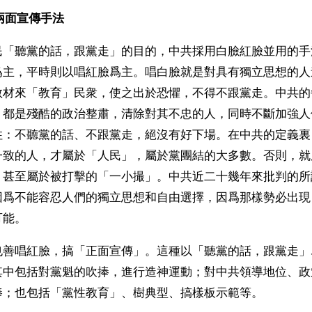
的兩面宣傳手法
民「聽黨的話，跟黨走」的目的，中共採用白臉紅臉並用的手
爲主，平時則以唱紅臉爲主。唱白臉就是對具有獨立思想的人
教材來「教育」民衆，使之出於恐懼，不得不跟黨走。中共的
，都是殘酷的政治整肅，清除對其不忠的人，同時不斷加強人
住：不聽黨的話、不跟黨走，絕沒有好下場。在中共的定義裏
一致的人，才屬於「人民」，屬於黨團結的大多數。否則，就
，甚至屬於被打擊的「一小撮」。中共近二十幾年來批判的所
因爲不能容忍人們的獨立思想和自由選擇，因爲那樣勢必出現
可能。
也善唱紅臉，搞「正面宣傳」。這種以「聽黨的話，跟黨走」
其中包括對黨魁的吹捧，進行造神運動；對中共領導地位、政
捧；也包括「黨性教育」、樹典型、搞樣板示範等。