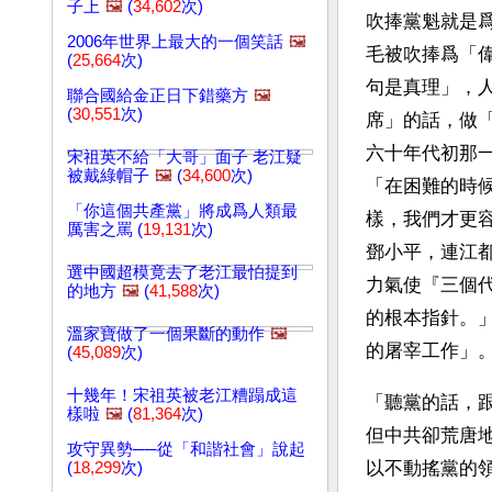
子上
🖼️
(
34,602
次)
吹捧黨魁就是
2006年世界上最大的一個笑話
🖼️
毛被吹捧爲「
(
25,664
次)
句是真理」，
聯合國給金正日下錯藥方
🖼️
(
30,551
次)
席」的話，做
六十年代初那一
宋祖英不給「大哥」面子 老江疑
被戴綠帽子
🖼️
(
34,600
次)
「在困難的時
「你這個共產黨」將成爲人類最
樣，我們才更
厲害之罵 (
19,131
次)
鄧小平，連江
選中國超模竟去了老江最怕提到
力氣使『三個
的地方
🖼️
(
41,588
次)
的根本指針。
溫家寶做了一個果斷的動作
🖼️
的屠宰工作」
(
45,089
次)
十幾年！宋祖英被老江糟蹋成這
「聽黨的話，
樣啦
🖼️
(
81,364
次)
但中共卻荒唐
攻守異勢──從「和諧社會」說起
以不動搖黨的
(
18,299
次)