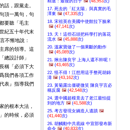
精選：最後的日子
🖼️
(
48,953
次)
的話，跟黨走。
17. 死去的「紅太陽」與真實的毛
澤東
🖼️
(
47,335
次)
句頂一萬句，句
18. 宋祖英在美國中使館拉下臉來
都要聽「毛主
🖼️
(
47,141
次)
世紀五十年代末
19. 天！這些石頭把科學打的落花
流水
🖼️
(
45,888
次)
大言不慚地說：
20. 溫家寶做了一個果斷的動作
主席的領導。這
🖼️
(
45,089
次)
「總設計師」 
21. 揪出陳良宇 上海人還不幹呢！
🖼️
(
43,465
次)
長稱「必須下大
22. 怪不得！江想用這手整死胡錦
爲我們各項工作
濤
🖼️
(
43,162
次)
代表』指導我們
23. 黃菊露出僵硬微笑 陳良宇言必
稱反腐
🖼️
(
42,548
次)
24. 選中國超模竟去了老江最怕提
到的地方
🖼️
(
41,588
次)
家的根本大法，
25. 考古發現女媧造人遺蹟
🖼️
」的時候，必須
(
41,440
次)
26. 胡觸動中共底線 中宣部發布新
命令
🖼️
(
40,833
次)