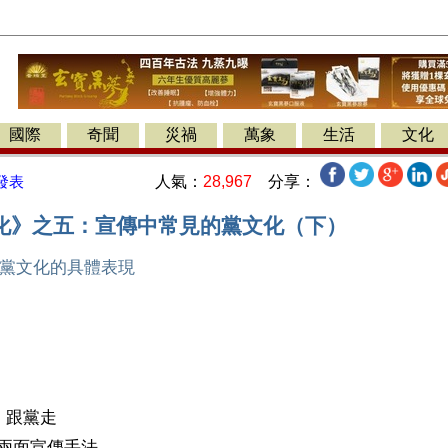
國際
奇聞
災禍
萬象
生活
文化
人氣：
28,967
分享：
發表
化》之五：宣傳中常見的黨文化（下）
：黨文化的具體表現
】
，跟黨走
兩面宣傳手法