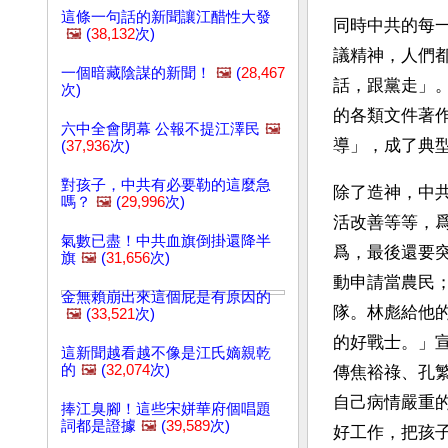
這條一句話的新聞讓江醋性大發
同時中共的每
🖼️
(
38,132
次)
議精神，人們
一個暗藏陰謀的新聞！
🖼️
(
28,467
話，跟黨走」
次)
的各類文件著
六中全會閉幕 公報不提江澤民
🖼️
導」，成了典
(
37,936
次)
對孩子，中共有必要勒的這麼急
除了造神，中
嗎？
🖼️
(
29,996
次)
活改善等等，
氣數已盡！中共血旗倒掛還降半
爲，最後還要
旗
🖼️
(
31,656
次)
動申請當農民
金無賴崩出來這個屁是有原因的
隊。林彪給他
🖼️
(
33,521
次)
的好戰士。」
這新聞越看越不像是江氏嫡親乾
的
🖼️
(
32,074
次)
傳焦裕祿、孔
自己病情嚴重
捧江臭腳！這些宋姘華府個唱題
詞都是證據
🖼️
(
39,589
次)
好工作，把孩