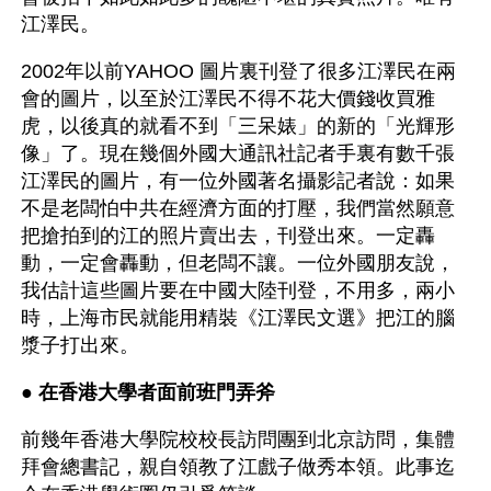
江澤民。
2002年以前YAHOO 圖片裏刊登了很多江澤民在兩
會的圖片，以至於江澤民不得不花大價錢收買雅
虎，以後真的就看不到「三呆婊」的新的「光輝形
像」了。現在幾個外國大通訊社記者手裏有數千張
江澤民的圖片，有一位外國著名攝影記者說：如果
不是老闆怕中共在經濟方面的打壓，我們當然願意
把搶拍到的江的照片賣出去，刊登出來。一定轟
動，一定會轟動，但老闆不讓。一位外國朋友說，
我估計這些圖片要在中國大陸刊登，不用多，兩小
時，上海市民就能用精裝《江澤民文選》把江的腦
漿子打出來。
● 
在香港大學者面前班門弄斧 
前幾年香港大學院校校長訪問團到北京訪問，集體
拜會總書記，親自領教了江戲子做秀本領。此事迄