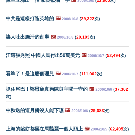
陳至立邪出一招 家長抵擋一手
🖼️
(
22,905
次)
2006/10/8
中共是這樣打造英雄的
🖼️
(
29,322
次)
2006/10/8
讓人吐出膽汁的創舉
🖼️
(
20,103
次)
2006/10/8
江這張秀照 中國人民付出50萬美元
🖼️
(
52,494
次)
2006/10/7
看準了！是這麼個理兒
🖼️
(
111,002
次)
2006/10/7
抓住尾巴！鄭恩寵真夠陳良宇喝一壺的
🖼️
(
37,302
2006/10/6
次)
中秋送的這月餅沒人能下嚥
🖼️
(
29,683
次)
2006/10/6
上海的餡餅都砸在馬豔麗一個人頭上
🖼️
(
62,495
次)
2006/10/5