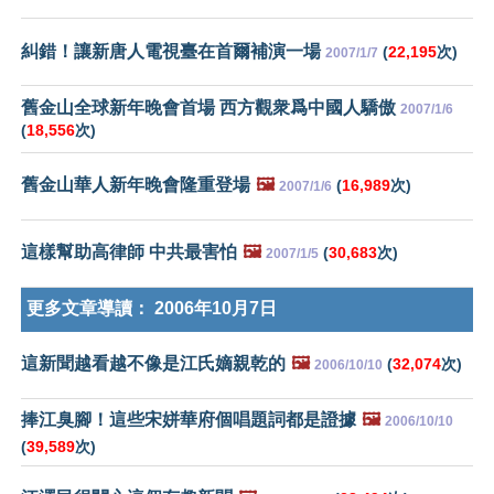
糾錯！讓新唐人電視臺在首爾補演一場
(
22,195
次)
2007/1/7
舊金山全球新年晚會首場 西方觀衆爲中國人驕傲
2007/1/6
(
18,556
次)
舊金山華人新年晚會隆重登場
🖼️
(
16,989
次)
2007/1/6
這樣幫助高律師 中共最害怕
🖼️
(
30,683
次)
2007/1/5
更多文章導讀：
2006年10月7日
這新聞越看越不像是江氏嫡親乾的
🖼️
(
32,074
次)
2006/10/10
捧江臭腳！這些宋姘華府個唱題詞都是證據
🖼️
2006/10/10
(
39,589
次)