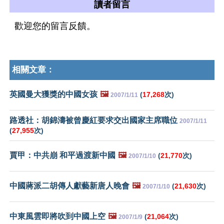
讀者留言
歡迎您的留言反饋。
相關文章：
英國曼大獲獎的中國女孩
🖼️
(
17,268
次)
2007/1/11
路透社：胡錦濤被曾慶紅要求交出國家主席職位
2007/1/11
(
27,955
次)
賈甲：中共崩 和平過渡新中國
🖼️
(
21,770
次)
2007/1/10
中國蔣派二胡傳人獻藝新唐人晚會
🖼️
(
21,630
次)
2007/1/10
中東風雲即將吹到中國上空
🖼️
(
21,064
次)
2007/1/9