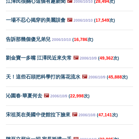
江澤民很關心這個有趣新聞
🖼️
(
28,494
次)
2006/10/10
一場不忍心揭穿的美麗誤會
🖼️
(
17,549
次)
2006/10/10
告訴那幾個傻兄弟兒
(
16,786
次)
2006/10/10
劉金寶一多嘴 江澤民近來失常
🖼️
(
49,362
次)
2006/10/9
天！這些石頭把科學打的落花流水
🖼️
(
45,888
次)
2006/10/9
沁園春·華夏何去
🖼️
(
22,998
次)
2006/10/9
宋祖英在美國中使館拉下臉來
🖼️
(
47,141
次)
2006/10/8