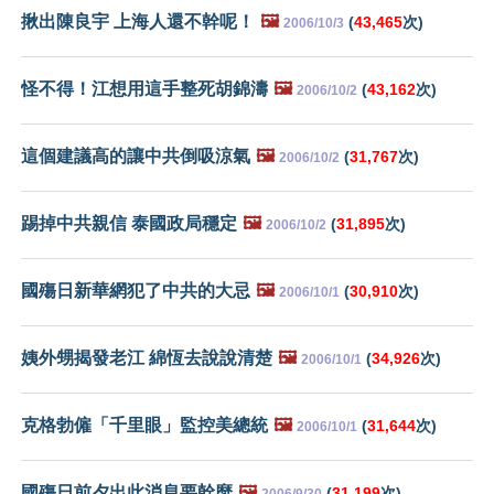
揪出陳良宇 上海人還不幹呢！
🖼️
(
43,465
次)
2006/10/3
怪不得！江想用這手整死胡錦濤
🖼️
(
43,162
次)
2006/10/2
這個建議高的讓中共倒吸涼氣
🖼️
(
31,767
次)
2006/10/2
踢掉中共親信 泰國政局穩定
🖼️
(
31,895
次)
2006/10/2
國殤日新華網犯了中共的大忌
🖼️
(
30,910
次)
2006/10/1
姨外甥揭發老江 綿恆去說說清楚
🖼️
(
34,926
次)
2006/10/1
克格勃僱「千里眼」監控美總統
🖼️
(
31,644
次)
2006/10/1
國殤日前夕出此消息要幹麼
🖼️
(
31,199
次)
2006/9/30