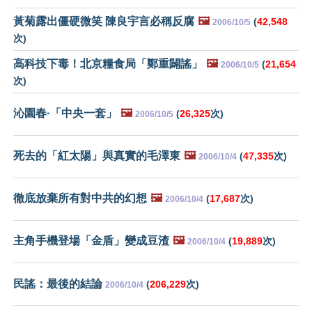
黃菊露出僵硬微笑 陳良宇言必稱反腐
🖼️
(
42,548
2006/10/5
次)
高科技下毒！北京糧食局「鄭重闢謠」
🖼️
(
21,654
2006/10/5
次)
沁園春·「中央一套」
🖼️
(
26,325
次)
2006/10/5
死去的「紅太陽」與真實的毛澤東
🖼️
(
47,335
次)
2006/10/4
徹底放棄所有對中共的幻想
🖼️
(
17,687
次)
2006/10/4
主角手機登場「金盾」變成豆渣
🖼️
(
19,889
次)
2006/10/4
民謠：最後的結論
(
206,229
次)
2006/10/4