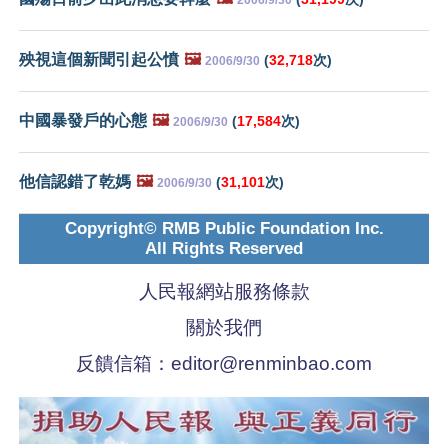
殃視這個新聞引起公憤
🖼️
(
32,718
次)
2006/9/30
中國暴發戶的心態
🖼️
(
17,584
次)
2006/9/30
他信認錯了乾媽
🖼️
(
31,101
次)
2006/9/30
Copyright© RMB Public Foundation Inc.
All Rights Reserved
人民報網站服務條款
關於我們
反饋信箱：
editor@renminbao.com