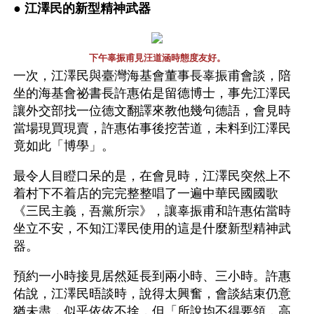
● 
江澤民的新型精神武器 
下午辜振甫見汪道涵時態度友好。
一次，江澤民與臺灣海基會董事長辜振甫會談，陪
坐的海基會祕書長許惠佑是留德博士，事先江澤民
讓外交部找一位德文翻譯來教他幾句德語，會見時
當場現買現賣，許惠佑事後挖苦道，未料到江澤民
竟如此「博學」。
最令人目瞪口呆的是，在會見時，江澤民突然上不
着村下不着店的完完整整唱了一遍中華民國國歌
《三民主義，吾黨所宗》，讓辜振甫和許惠佑當時
坐立不安，不知江澤民使用的這是什麼新型精神武
器。
預約一小時接見居然延長到兩小時、三小時。許惠
佑說，江澤民晤談時，說得太興奮，會談結束仍意
猶未盡，似乎依依不捨，但「所說均不得要領，高