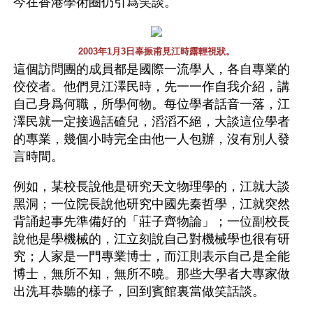
今在香港學術圈仍引爲笑談。
2003年1月3日辜振甫見江時露輕視狀。
這個訪問團的成員都是國際一流學人，各自專業的
佼佼者。他們見江澤民時，先一一作自我介紹，講
自己身爲何職，所學何物。每位學者話音一落，江
澤民就一定接過話碴兒，滔滔不絕，大談這位學者
的專業，幾個小時完全由他一人包辦，沒有別人發
言時間。
例如，某校長說他是研究天文物理學的，江就大談
黑洞；一位院長說他研究中國先秦哲學，江就突然
背誦起事先準備好的「莊子齊物論」；一位副校長
說他是學機械的，江立刻說自己對機械學也很有研
究；人家是一門專業博士，而江則表示自己是全能
博士，無所不知，無所不曉。那些大學者大專家做
出洗耳恭聽的樣子，回到賓館裏當做笑話談。