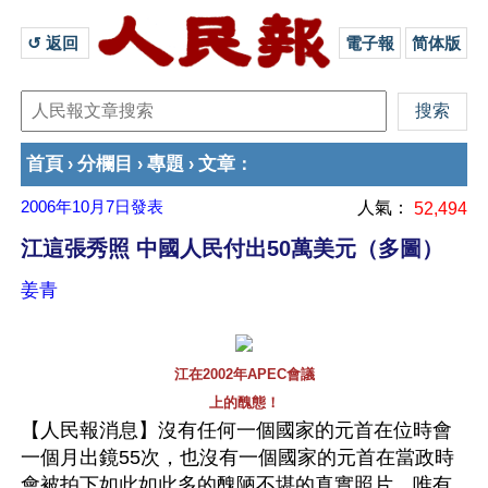
↺ 返回 
電子報
简体版
首頁
分欄目
專題
文章
›
›
›
：
2006年10月7日
發表
人氣：
52,494
江這張秀照 中國人民付出50萬美元（多圖）
姜青
江在2002年APEC會議
上的醜態！
【人民報消息】沒有任何一個國家的元首在位時會
一個月出鏡55次，也沒有一個國家的元首在當政時
會被拍下如此如此多的醜陋不堪的真實照片。唯有