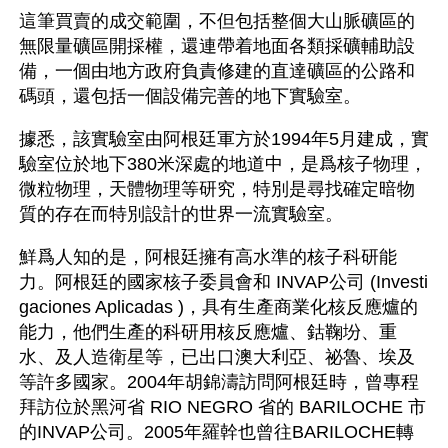
這筆買賣的成交範圍，不但包括整個大山脈礦區的
無限量礦區開採權，還連帶着地面各類採礦輔助設
備，一個由地方政府負責修建的直達礦區的公路和
碼頭，還包括一個設備完善的地下實驗室。
據悉，該實驗室由阿根廷軍方於1994年5月建成，實
驗室位於地下380米深處的地道中，是爲核子物理，
微粒物理，天體物理等研究，特別是尋找確定暗物
質的存在而特別設計的世界一流實驗室。
鮮爲人知的是，阿根廷擁有高水準的核子科研能
力。阿根廷的國家核子委員會和 INVAP公司 (Investi
gaciones Aplicadas )，具有生產商業化核反應爐的
能力，他們生產的科研用核反應爐、鈷鞠坋、重
水、及人造衛星等，已出口澳大利亞、祕魯、埃及
等許多國家。2004年胡錦濤訪問阿根廷時，曾專程
拜訪位於黑河省 RIO NEGRO 省的 BARILOCHE 市 
的INVAP公司。2005年羅幹也曾往BARILOCHE轉