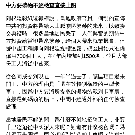
中方要礦物不經檢查直接上船
阿根廷報紙還報導說，當地政府官員一個勁的宣傳
中共的投資將帶給大山脈礦區繁榮的未來，以致接
交典禮時，很多當地居民哭了，人們興奮的期待中
方投資給當地帶來繁榮，給個人帶來就業機會。但
據中國工程師向阿根廷媒體透露，礦區開始只准備
僱用700個工人，在4年內增加到1500名，並且大部
份工人將從中國來。
從合同成交到現在，一年半過去了，礦區項目還未
開工。中方的理由是「還在等特別構造的巨型卡
車」，因爲中方要將所提取的礦物裝載到卡車裏，
直接運到碼頭的船上，中間不經過外部的任何檢查
處理。
當地居民不解的問：爲什麼不就地招聘工人，非要
千里迢迢從中國派人來呢？難道有什麼祕密嗎？爲
什麼不先開採，而必須等到特造的卡車呢？這種特