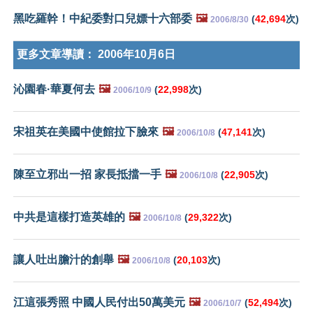
黑吃羅幹！中紀委對口兒嫖十六部委
🖼️
(
42,694
次)
2006/8/30
更多文章導讀：
2006年10月6日
沁園春·華夏何去
🖼️
(
22,998
次)
2006/10/9
宋祖英在美國中使館拉下臉來
🖼️
(
47,141
次)
2006/10/8
陳至立邪出一招 家長抵擋一手
🖼️
(
22,905
次)
2006/10/8
中共是這樣打造英雄的
🖼️
(
29,322
次)
2006/10/8
讓人吐出膽汁的創舉
🖼️
(
20,103
次)
2006/10/8
江這張秀照 中國人民付出50萬美元
🖼️
(
52,494
次)
2006/10/7