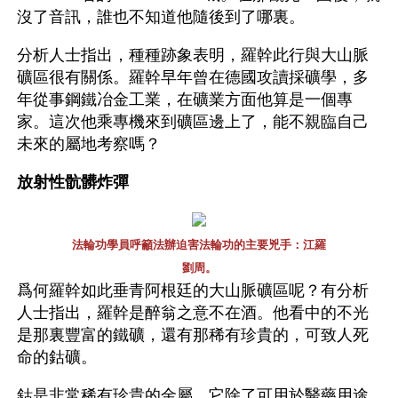
沒了音訊，誰也不知道他隨後到了哪裏。
分析人士指出，種種跡象表明，羅幹此行與大山脈
礦區很有關係。羅幹早年曾在德國攻讀採礦學，多
年從事鋼鐵冶金工業，在礦業方面他算是一個專
家。這次他乘專機來到礦區邊上了，能不親臨自己
未來的屬地考察嗎？
放射性骯髒炸彈
法輪功學員呼籲法辦迫害法輪功的主要兇手：江羅
劉周。
爲何羅幹如此垂青阿根廷的大山脈礦區呢？有分析
人士指出，羅幹是醉翁之意不在酒。他看中的不光
是那裏豐富的鐵礦，還有那稀有珍貴的，可致人死
命的鈷礦。
鈷是非常稀有珍貴的金屬，它除了可用於醫藥用途