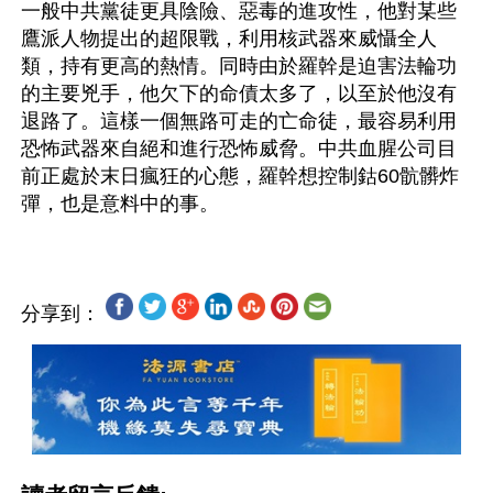
一般中共黨徒更具陰險、惡毒的進攻性，他對某些
鷹派人物提出的超限戰，利用核武器來威懾全人
類，持有更高的熱情。同時由於羅幹是迫害法輪功
的主要兇手，他欠下的命債太多了，以至於他沒有
退路了。這樣一個無路可走的亡命徒，最容易利用
恐怖武器來自絕和進行恐怖威脅。中共血腥公司目
前正處於末日瘋狂的心態，羅幹想控制鈷60骯髒炸
分享到：