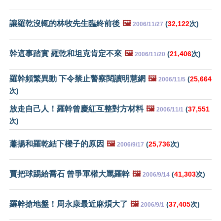
讓羅乾沒輒的林牧先生臨終前後
🖼️
(
32,122
次)
2006/11/27
幹這事踏實 羅乾和坦克肯定不來
🖼️
(
21,406
次)
2006/11/20
羅幹頻繁異動 下令禁止警察閱讀明慧網
🖼️
(
25,664
2006/11/5
次)
放走自己人！羅幹曾慶紅互整對方材料
🖼️
(
37,551
2006/11/1
次)
蕭揚和羅乾結下樑子的原因
🖼️
(
25,736
次)
2006/9/17
賈把球踢給喬石 曾爭軍權大罵羅幹
🖼️
(
41,303
次)
2006/9/14
羅幹搶地盤！周永康最近麻煩大了
🖼️
(
37,405
次)
2006/9/1