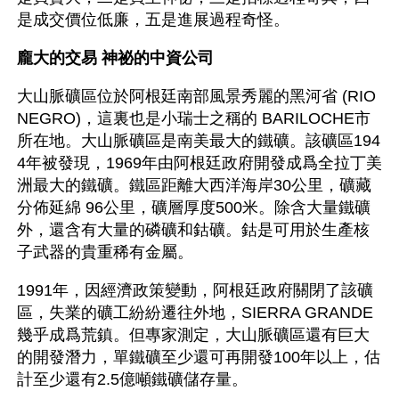
是成交價位低廉，五是進展過程奇怪。
龐大的交易 神祕的中資公司
大山脈礦區位於阿根廷南部風景秀麗的黑河省 (RIO 
NEGRO)，這裏也是小瑞士之稱的 BARILOCHE市
所在地。大山脈礦區是南美最大的鐵礦。該礦區194
4年被發現，1969年由阿根廷政府開發成爲全拉丁美
洲最大的鐵礦。鐵區距離大西洋海岸30公里，礦藏
分佈延綿 96公里，礦層厚度500米。除含大量鐵礦
外，還含有大量的磷礦和鈷礦。鈷是可用於生產核
子武器的貴重稀有金屬。
1991年，因經濟政策變動，阿根廷政府關閉了該礦
區，失業的礦工紛紛遷往外地，SIERRA GRANDE
幾乎成爲荒鎮。但專家測定，大山脈礦區還有巨大
的開發潛力，單鐵礦至少還可再開發100年以上，估
計至少還有2.5億噸鐵礦儲存量。