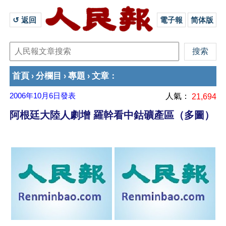
↺ 返回 
電子報
简体版
首頁
分欄目
專題
文章
›
›
›
：
2006年10月6日
發表
人氣：
21,694
阿根廷大陸人劇增 羅幹看中鈷礦產區（多圖）