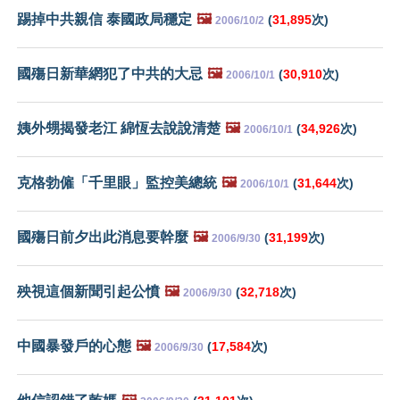
踢掉中共親信 泰國政局穩定
🖼️
(
31,895
次)
2006/10/2
國殤日新華網犯了中共的大忌
🖼️
(
30,910
次)
2006/10/1
姨外甥揭發老江 綿恆去說說清楚
🖼️
(
34,926
次)
2006/10/1
克格勃僱「千里眼」監控美總統
🖼️
(
31,644
次)
2006/10/1
國殤日前夕出此消息要幹麼
🖼️
(
31,199
次)
2006/9/30
殃視這個新聞引起公憤
🖼️
(
32,718
次)
2006/9/30
中國暴發戶的心態
🖼️
(
17,584
次)
2006/9/30