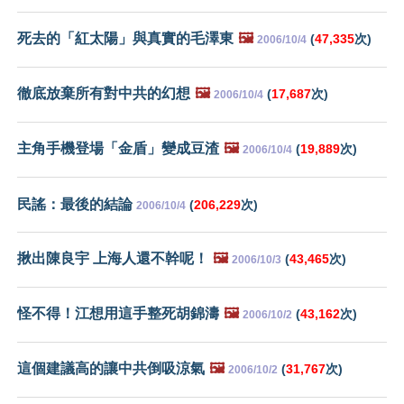
死去的「紅太陽」與真實的毛澤東
🖼️
(
47,335
次)
2006/10/4
徹底放棄所有對中共的幻想
🖼️
(
17,687
次)
2006/10/4
主角手機登場「金盾」變成豆渣
🖼️
(
19,889
次)
2006/10/4
民謠：最後的結論
(
206,229
次)
2006/10/4
揪出陳良宇 上海人還不幹呢！
🖼️
(
43,465
次)
2006/10/3
怪不得！江想用這手整死胡錦濤
🖼️
(
43,162
次)
2006/10/2
這個建議高的讓中共倒吸涼氣
🖼️
(
31,767
次)
2006/10/2