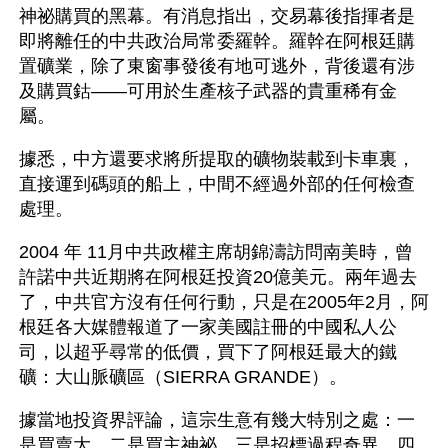
神祕購買的黑幕。有消息指出，交易幕後指揮者是
即將離任的中共政治局常委羅幹。羅幹在阿根廷購
置礦業，除了東窗事發後有地可逃外，背後還有涉
及購買鈷——可用於生產核子武器的貴重稀有金
屬。
據悉，中方還要求將所提取的礦物裝載到卡車裏，
直接運到碼頭的船上，中間不經過外部的任何檢查
處理。
2004 年 11月中共政權主席胡錦濤訪問南美時，曾
許諾中共近期將在阿根廷投資20億美元。兩年過去
了，中共官方沒有任何行動，只是在2005年2月，阿
根廷各大媒體報道了一家美國註冊的中國私人公
司，以超乎尋常的低價，買下了阿根廷最大的鐵
礦：大山脈礦區（SIERRA GRANDE）。
據當地投資界評論，這宗生意有幾大特別之處：一
是買賣大，二是買主神祕，三是招標過程奇異，四