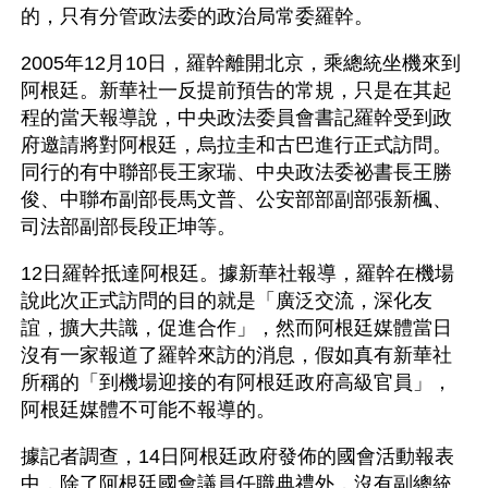
的，只有分管政法委的政治局常委羅幹。
2005年12月10日，羅幹離開北京，乘總統坐機來到
阿根廷。新華社一反提前預告的常規，只是在其起
程的當天報導說，中央政法委員會書記羅幹受到政
府邀請將對阿根廷，烏拉圭和古巴進行正式訪問。
同行的有中聯部長王家瑞、中央政法委祕書長王勝
俊、中聯布副部長馬文普、公安部部副部張新楓、
司法部副部長段正坤等。
12日羅幹抵達阿根廷。據新華社報導，羅幹在機場
說此次正式訪問的目的就是「廣泛交流，深化友
誼，擴大共識，促進合作」，然而阿根廷媒體當日
沒有一家報道了羅幹來訪的消息，假如真有新華社
所稱的「到機場迎接的有阿根廷政府高級官員」，
阿根廷媒體不可能不報導的。
據記者調查，14日阿根廷政府發佈的國會活動報表
中，除了阿根廷國會議員任職典禮外，沒有副總統