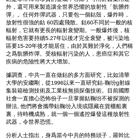
外，還可用來製造讓全世界恐懼的放射性「骯髒炸
彈」。任何炸彈武器，只要包一個鈷殼，爆炸時，
放射性很強的鈷 60四處飛散。鈷60不同於一般的核
輻射，它就有更長的輻射衰變期。一般爆炸後，核
輻射危害要持續5.27年以後才完全衰變，被污染地
區要15-20年後才能居住，由於其難於淨化，人們稱
之爲骯髒炸彈。受核輻射污染的人，患癌症和其它
疾病的危險性將大大增加。
據調查，中共一直在做鈷的多方面研究，比如清華
大學的安繼剛，從1996以來一直研究鈷-鞠坋g射線
集裝箱檢測技術及工業核無損探傷技術。目前國際
社會一直擔心恐怖份子一旦掌握鈷鞠坋不被探測的
辦法, 他們將會攜帶鈷鞠坋入境或隱藏在貨櫃船裏
裏，待時機成熟，就一個一個遙控爆發這種放射性
武器，令世界恐慌。
分析人士指出，身爲當今中共的特務頭子，羅幹比