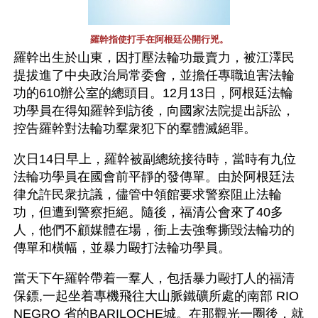
羅幹指使打手在阿根廷公開行兇。
羅幹出生於山東，因打壓法輪功最賣力，被江澤民
提拔進了中央政治局常委會，並擔任專職迫害法輪
功的610辦公室的總頭目。12月13日，阿根廷法輪
功學員在得知羅幹到訪後，向國家法院提出訴訟，
控告羅幹對法輪功羣衆犯下的羣體滅絕罪。
次日14日早上，羅幹被副總統接待時，當時有九位
法輪功學員在國會前平靜的發傳單。由於阿根廷法
律允許民衆抗議，儘管中領館要求警察阻止法輪
功，但遭到警察拒絕。隨後，福清公會來了40多
人，他們不顧媒體在場，衝上去強奪撕毀法輪功的
傳單和橫幅，並暴力毆打法輪功學員。
當天下午羅幹帶着一羣人，包括暴力毆打人的福清
保鏢,一起坐着專機飛往大山脈鐵礦所處的南部 RIO 
NEGRO 省的BARILOCHE城。在那觀光一圈後，就