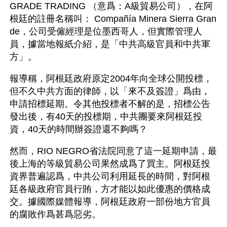
GRADE TRADING （意爲：A級貿易公司），在阿
根廷的註冊名稱叫： Compañía Minera Sierra Gran
de，公司受僱經理是位墨西哥人，但實際管理人
員，據當地報紙介紹，是「中共高級官員和中共軍
方」。
報導稱，阿根廷政府原定2004年向全球公開投標，
但不久中共方面的律師，以「來不及簽證」爲由，
申請招標延期。令其他投標者不解的是，招標公告
發出後，有40天的投標期，中共團要來阿根廷投
資，40天的時間辦簽證還不夠嗎？
然而，RIO NEGRO省法院同意了這一延期申請，最
後上海的等級貿易公司果然成爲了買主。阿根廷投
資界普遍認爲，中共公司利用延長的時間，對阿根
廷各級政府官員行賄，方才能以如此優惠的價格成
交。據國際媒體報導，阿根廷政府一部份地方官員
的腐敗作爲甚爲惡劣。