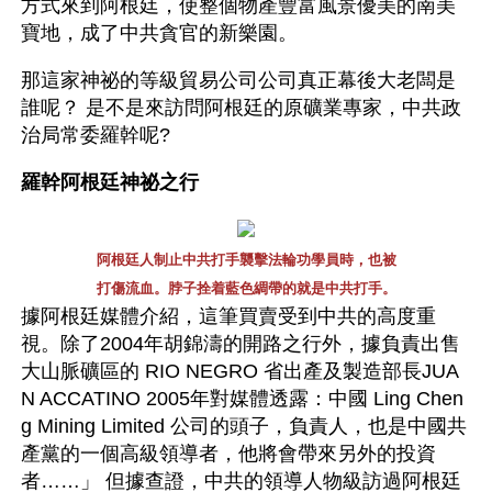
方式來到阿根廷，使整個物產豐富風景優美的南美
寶地，成了中共貪官的新樂園。
那這家神祕的等級貿易公司公司真正幕後大老闆是
誰呢？ 是不是來訪問阿根廷的原礦業專家，中共政
治局常委羅幹呢?
羅幹阿根廷神祕之行
阿根廷人制止中共打手襲擊法輪功學員時，也被
打傷流血。脖子拴着藍色綢帶的就是中共打手。
據阿根廷媒體介紹，這筆買賣受到中共的高度重
視。除了2004年胡錦濤的開路之行外，據負責出售
大山脈礦區的 RIO NEGRO 省出產及製造部長JUA
N ACCATINO 2005年對媒體透露：中國 Ling Chen
g Mining Limited 公司的頭子，負責人，也是中國共
產黨的一個高級領導者，他將會帶來另外的投資
者……」 但據查證，中共的領導人物級訪過阿根廷