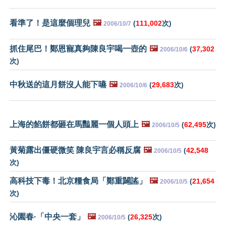
看準了！是這麼個理兒
🖼️
(
111,002
次)
2006/10/7
抓住尾巴！鄭恩寵真夠陳良宇喝一壺的
🖼️
(
37,302
2006/10/6
次)
中秋送的這月餅沒人能下嚥
🖼️
(
29,683
次)
2006/10/6
上海的餡餅都砸在馬豔麗一個人頭上
🖼️
(
62,495
次)
2006/10/5
黃菊露出僵硬微笑 陳良宇言必稱反腐
🖼️
(
42,548
2006/10/5
次)
高科技下毒！北京糧食局「鄭重闢謠」
🖼️
(
21,654
2006/10/5
次)
沁園春·「中央一套」
🖼️
(
26,325
次)
2006/10/5