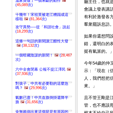
溫家寶做了一個果斷的動作
🖼️
廳主任，也就是
(
45,089
次)
會議上發表講
十幾年！宋祖英被老江糟蹋成這
有利於激發各
樣啦
🖼️
(
81,364
次)
羣衆罷訴息訪
攻守異勢──從「和諧社會」說起
(
18,299
次)
如果你還想問
這條一句話的新聞讓江醋性大發
錯，還明白的
🖼️
(
38,132
次)
挺有氣派的。
一個暗藏陰謀的新聞！
🖼️
(
28,467
次)
今年54歲的仲
六中全會閉幕 公報不提江澤民
🖼️
示：「現在（
(
37,936
次)
人，我們想把
對孩子，中共有必要勒的這麼急
來。」
嗎？
🖼️
(
29,996
次)
且不管王剛是
氣數已盡！中共血旗倒掛還降半
旗
🖼️
(
31,656
次)
管，也不應該
金無賴崩出來這個屁是有原因的
根本不給自己