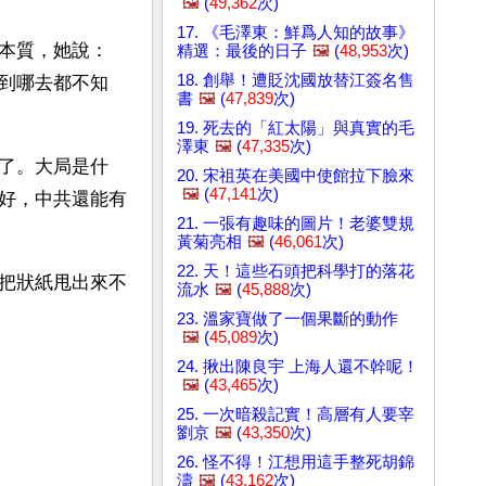
🖼️
(
49,362
次)
17. 《毛澤東：鮮爲人知的故事》
本質，她說：
精選：最後的日子
🖼️
(
48,953
次)
18. 創舉！遭貶沈國放替江簽名售
到哪去都不知
書
🖼️
(
47,839
次)
19. 死去的「紅太陽」與真實的毛
澤東
🖼️
(
47,335
次)
了。大局是什
20. 宋祖英在美國中使館拉下臉來
🖼️
(
47,141
次)
好，中共還能有
21. 一張有趣味的圖片！老婆雙規
黃菊亮相
🖼️
(
46,061
次)
22. 天！這些石頭把科學打的落花
把狀紙甩出來不
流水
🖼️
(
45,888
次)
23. 溫家寶做了一個果斷的動作
🖼️
(
45,089
次)
24. 揪出陳良宇 上海人還不幹呢！
🖼️
(
43,465
次)
25. 一次暗殺記實！高層有人要宰
劉京
🖼️
(
43,350
次)
26. 怪不得！江想用這手整死胡錦
濤
🖼️
(
43,162
次)