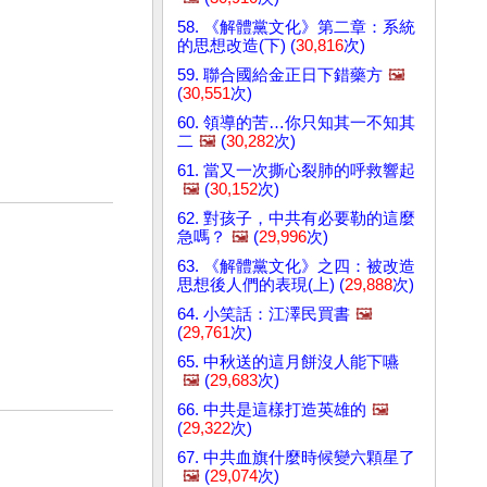
58. 《解體黨文化》第二章：系統
的思想改造(下) (
30,816
次)
59. 聯合國給金正日下錯藥方
🖼️
(
30,551
次)
60. 領導的苦…你只知其一不知其
二
🖼️
(
30,282
次)
61. 當又一次撕心裂肺的呼救響起
🖼️
(
30,152
次)
62. 對孩子，中共有必要勒的這麼
急嗎？
🖼️
(
29,996
次)
63. 《解體黨文化》之四：被改造
思想後人們的表現(上) (
29,888
次)
64. 小笑話：江澤民買書
🖼️
(
29,761
次)
65. 中秋送的這月餅沒人能下嚥
🖼️
(
29,683
次)
66. 中共是這樣打造英雄的
🖼️
(
29,322
次)
67. 中共血旗什麼時候變六顆星了
🖼️
(
29,074
次)