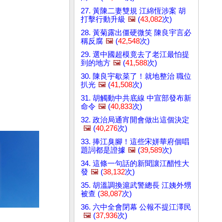
27. 黃陳二妻雙規 江綿恆涉案 胡
打擊行動升級
🖼️
(
43,082
次)
28. 黃菊露出僵硬微笑 陳良宇言必
稱反腐
🖼️
(
42,548
次)
29. 選中國超模竟去了老江最怕提
到的地方
🖼️
(
41,588
次)
30. 陳良宇歇菜了！就地整治 職位
扒光
🖼️
(
41,508
次)
31. 胡觸動中共底線 中宣部發布新
命令
🖼️
(
40,833
次)
32. 政治局通宵開會做出這個決定
🖼️
(
40,276
次)
33. 捧江臭腳！這些宋姘華府個唱
題詞都是證據
🖼️
(
39,589
次)
34. 這條一句話的新聞讓江醋性大
發
🖼️
(
38,132
次)
35. 胡溫調換滬武警總長 江姨外甥
被查 (
38,087
次)
36. 六中全會閉幕 公報不提江澤民
🖼️
(
37,936
次)