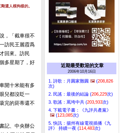
王剛還人模狗樣的。
說，「截車很不
一訪民王麗霞爲
才回來。訪民
個多星期了，好
近期最受歡迎的文章
2006年10月16日
1. 詩歌：月圓家難圓
🖼️
(
208,826
車開十米能有多
次)
眼兒都沒眨一
2. 民謠：最後的結論 (
206,229
次)
3. 歌謠：罵垮中共 (
203,933
次)
吸完的菸蒂還不
4. 下載電子書：《九評共產黨》
🖼️
(
123,085
次)
5. 快訊：揚州有線電視插播《九
書記、中央辦公
評》 持續一夜 (
114,483
次)