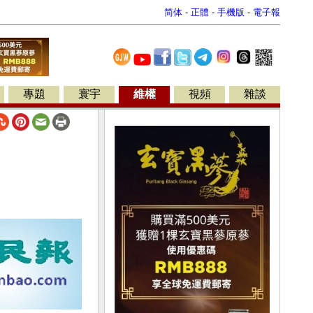
简体
-
正體
-
手機版
-
電子報
專題
寰宇
維權
視頻
雜談