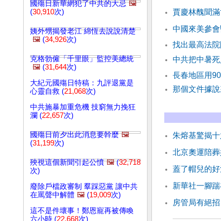
國殤日新華網犯了中共的大忌
🖼️
(
30,910
次)
賈慶林醜聞滿
中國來美參會
姨外甥揭發老江 綿恆去說說清楚
🖼️
(
34,926
次)
找出最高法院
克格勃僱「千里眼」監控美總統
中共把中暑死
🖼️
(
31,644
次)
長春地區用9
大紀元國殤日特稿：九評退黨是
那個文件據
心靈自救 (
21,068
次)
中共施暴加重危機 技窮無力挽狂
瀾 (
22,657
次)
國殤日前夕出此消息要幹麼
🖼️
朱熔基驚揭十
(
31,199
次)
北京奧運陪葬
殃視這個新聞引起公憤
🖼️
(
32,718
蓋了帽兒的好
次)
新華社一腳踹
廢除戶檔政審制 羣踩惡黨 讓中共
在罵聲中解體
🖼️
(
19,009
次)
房管局有絕招
這不是件壞事！鄭恩寵再被傳喚
六小時 (
22,668
次)