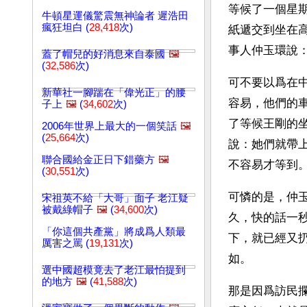
等候了一個星
牛頓星運儀驚震無神論者 遲浩田
瘋狂坦白 (
28,418
次)
紙遞交到坐在
事人仲玉環說
蓋了帽兒的好消息來自泰國
🖼️
(
32,586
次)
可不要以爲在
新華社一腳踹在「偉光正」的腰
容易，他們的
子上
🖼️
(
34,602
次)
了等候王剛的
2006年世界上最大的一個笑話
🖼️
(
25,664
次)
說：她們就帶
聯合國給金正日下錯藥方
🖼️
不容易才等到
(
30,551
次)
可憐的是，仲
宋祖英不給「大哥」面子 老江疑
被戴綠帽子
🖼️
(
34,600
次)
久，快的話一
「你這個共產黨」將成爲人類最
下，就已經又
厲害之罵 (
19,131
次)
如。
選中國超模竟去了老江最怕提到
的地方
🖼️
(
41,588
次)
那是因爲訪民