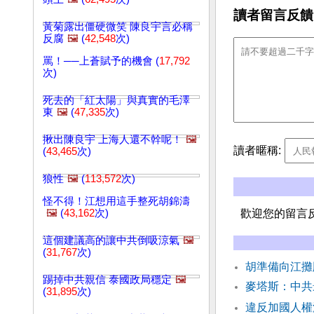
讀者留言反饋
黃菊露出僵硬微笑 陳良宇言必稱
反腐
🖼️
(
42,548
次)
罵！──上蒼賦予的機會 (
17,792
次)
死去的「紅太陽」與真實的毛澤
東
🖼️
(
47,335
次)
揪出陳良宇 上海人還不幹呢！
🖼️
讀者暱稱:
(
43,465
次)
狼性
🖼️
(
113,572
次)
怪不得！江想用這手整死胡錦濤
🖼️
(
43,162
次)
歡迎您的留言
這個建議高的讓中共倒吸涼氣
🖼️
(
31,767
次)
胡準備向江攤
踢掉中共親信 泰國政局穩定
🖼️
麥塔斯：中共
(
31,895
次)
違反加國人權