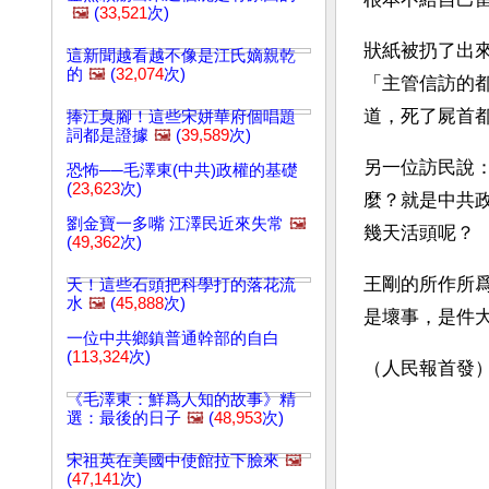
🖼️
(
33,521
次)
狀紙被扔了出
這新聞越看越不像是江氏嫡親乾
的
🖼️
(
32,074
次)
「主管信訪的
道，死了屍首
捧江臭腳！這些宋姘華府個唱題
詞都是證據
🖼️
(
39,589
次)
另一位訪民說
恐怖──毛澤東(中共)政權的基礎
(
23,623
次)
麼？就是中共
劉金寶一多嘴 江澤民近來失常
🖼️
幾天活頭呢？
(
49,362
次)
王剛的所作所
天！這些石頭把科學打的落花流
水
🖼️
(
45,888
次)
是壞事，是件大
一位中共鄉鎮普通幹部的自白
(
113,324
次)
（人民報首發
《毛澤東：鮮爲人知的故事》精
選：最後的日子
🖼️
(
48,953
次)
宋祖英在美國中使館拉下臉來
🖼️
(
47,141
次)