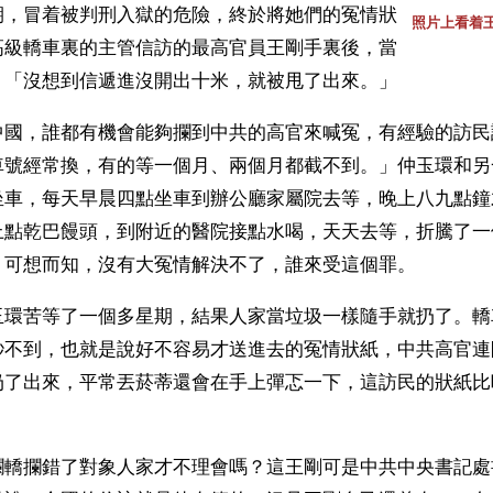
期，冒着被判刑入獄的危險，終於將她們的冤情狀
照片上看着
高級轎車裏的主管信訪的最高官員王剛手裏後，當
：「沒想到信遞進沒開出十米，就被甩了出來。」
中國，誰都有機會能夠攔到中共的高官來喊冤，有經驗的訪民
車號經常換，有的等一個月、兩個月都截不到。」仲玉環和另
坐車，每天早晨四點坐車到辦公廳家屬院去等，晚上八九點鐘
上點乾巴饅頭，到附近的醫院接點水喝，天天去等，折騰了一
。可想而知，沒有大冤情解決不了，誰來受這個罪。
玉環苦等了一個多星期，結果人家當垃圾一樣隨手就扔了。轎
秒不到，也就是說好不容易才送進去的冤情狀紙，中共高官連
扔了出來，平常丟菸蒂還會在手上彈忑一下，這訪民的狀紙比
攔轎攔錯了對象人家才不理會嗎？這王剛可是中共中央書記處