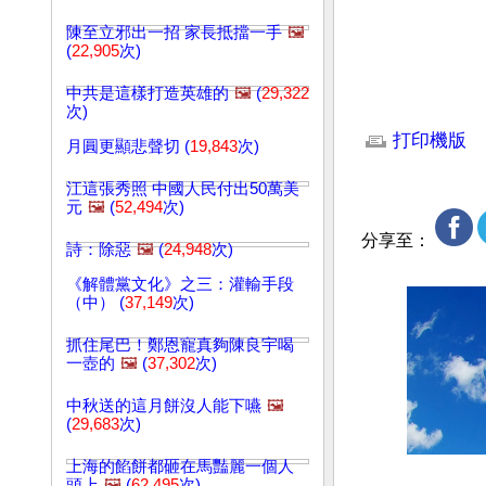
陳至立邪出一招 家長抵擋一手
🖼️
(
22,905
次)
中共是這樣打造英雄的
🖼️
(
29,322
次)
文章網址: http://w
打印機版
月圓更顯悲聲切 (
19,843
次)
江這張秀照 中國人民付出50萬美
元
🖼️
(
52,494
次)
分享至：
詩：除惡
🖼️
(
24,948
次)
《解體黨文化》之三：灌輸手段
（中） (
37,149
次)
抓住尾巴！鄭恩寵真夠陳良宇喝
一壺的
🖼️
(
37,302
次)
中秋送的這月餅沒人能下嚥
🖼️
(
29,683
次)
上海的餡餅都砸在馬豔麗一個人
頭上
🖼️
(
62,495
次)