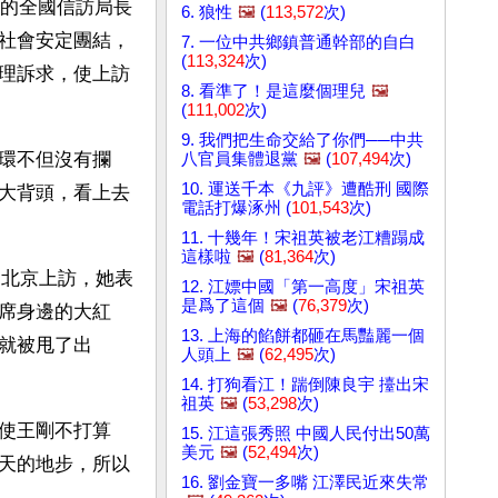
年的全國信訪局長
6. 狼性
🖼️
(
113,572
次)
社會安定團結，
7. 一位中共鄉鎮普通幹部的自白
(
113,324
次)
理訴求，使上訪
8. 看準了！是這麼個理兒
🖼️
(
111,002
次)
9. 我們把生命交給了你們──中共
環不但沒有攔
八官員集體退黨
🖼️
(
107,494
次)
10. 運送千本《九評》遭酷刑 國際
大背頭，看上去
電話打爆涿州 (
101,543
次)
11. 十幾年！宋祖英被老江糟蹋成
這樣啦
🖼️
(
81,364
次)
到北京上訪，她表
12. 江嫖中國「第一高度」宋祖英
是爲了這個
🖼️
(
76,379
次)
席身邊的大紅
13. 上海的餡餅都砸在馬豔麗一個
就被甩了出
人頭上
🖼️
(
62,495
次)
14. 打狗看江！踹倒陳良宇 擡出宋
祖英
🖼️
(
53,298
次)
使王剛不打算
15. 江這張秀照 中國人民付出50萬
美元
🖼️
(
52,494
次)
天的地步，所以
16. 劉金寶一多嘴 江澤民近來失常