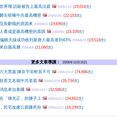
世界飛 訪歐被告上最高法庭
🖼️
(
19,016
次)
2006/11/2
醫生暗曝中共最高機密
🖼️
(
22,153
次)
2006/10/1
院長辭職的原因來
(
19,690
次)
2006/9/22
人看成是最高機密的原因
🖼️
(
23,109
次)
2006/9/2
0偏饋天線成功收到新唐人最高達到43%
(
19,518
次)
2006/8/31
說來自最高層
(
21,060
次)
2006/8/6
更多文章導讀：
2006年10月16日
六大黑蓋 陳良宇非斬首不可
🖼️
(
74,866
次)
2006/10/18
娃英文名揭中共老底
🖼️
(
35,734
次)
2006/10/18
消息來自泰國
🖼️
(
32,586
次)
2006/10/17
在「偉光正」的腰子上
🖼️
(
34,602
次)
2006/10/17
，民宅改建公廁賺死你
🖼️
(
19,299
次)
2006/10/17