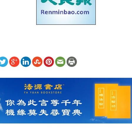
ww.renminbao.com/rmb/articles/2006/10/16/41931b.html