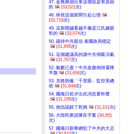
47. 金無賴崩出來這個屁是有原因
的
🖼️
(
33,521
次)
48. 殃視這個新聞引起公憤
🖼️
(
32,718
次)
49. 這新聞越看越不像是江氏嫡親
乾的
🖼️
(
32,074
次)
50. 踢掉中共親信 泰國政局穩定
🖼️
(
31,895
次)
51. 這個建議高的讓中共倒吸涼氣
🖼️
(
31,767
次)
52. 氣數已盡！中共血旗倒掛還降
半旗
🖼️
(
31,656
次)
53. 克格勃僱「千里眼」監控美總
統
🖼️
(
31,644
次)
54. 國殤日前夕出此消息要幹麼
🖼️
(
31,199
次)
55. 他信認錯了乾媽
🖼️
(
31,101
次)
56. 大陸民衆談陳良宇案 (
30,991
次)
57. 國殤日新華網犯了中共的大忌
🖼️
(
30,910
次)