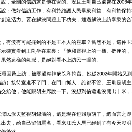
說，全國的信訪就是他在管的。況且王剛自己還曾在2006
話說：做好信訪工作，有利於維護人民羣衆利益，有利於保持
方創造活力。要在解決問題上下功夫，通過解決上訪羣衆的合
。
說，有沒有可能攔到的不是王本人的座車？當然不是，這仲玉
表示確實看到王剛坐在車裏：「他和電視上的一樣。挺瘦的，
」果然這樣的氣派，是絕對看不上訪民一眼的。
玉環因爲上訪，被關過精神病院和拘留。她從2002年開始又
信訪）接待室進不了門，在門口抓人，誰都不管。王剛是胡主
信交給他，他能跟胡主席說一下。沒想到信遞進沒開出十米，
江澤民派去監視胡錦濤的，還是現在也歸順胡了，總而言之即
甩出去，給自己留個罵名，看來江氏人馬已經到了有今天沒明
留條後路。