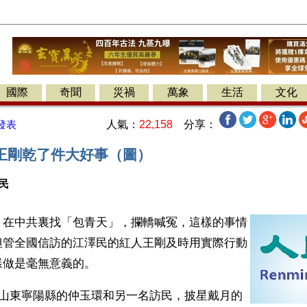
國際
奇聞
災禍
萬象
生活
文化
人氣：
22,158
分享：
發表
王剛乾了件大好事（圖）
民
】在中共裏找「包青天」，攔轎喊冤，這樣的事情
但管全國信訪的江澤民的紅人王剛及時用實際行動
樣做是毫無意義的。
自山東寧陽縣的仲玉環和另一名訪民，披星戴月的