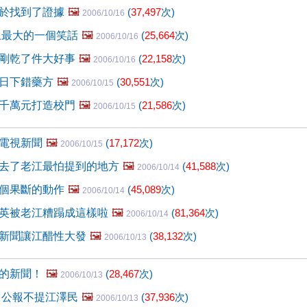
於找到了證據
🖼️
(
37,497
次)
2006/10/16
界上最大的一個笑話
🖼️
(
25,664
次)
2006/10/16
剛乾了件大好事
🖼️
(
22,158
次)
2006/10/16
日下錯藥方
🖼️
(
30,551
次)
2006/10/15
千萬元打造校門
🖼️
(
21,586
次)
2006/10/15
電視新聞
🖼️
(
17,172
次)
2006/10/15
去了老江最怕提到的地方
🖼️
(
41,588
次)
2006/10/14
個果斷的動作
🖼️
(
45,089
次)
2006/10/14
英被老江糟蹋成這樣啦
🖼️
(
81,364
次)
2006/10/14
新聞讓江醋性大發
🖼️
(
38,132
次)
2006/10/13
的新聞！
🖼️
(
28,467
次)
2006/10/13
 公報不提江澤民
🖼️
(
37,936
次)
2006/10/13