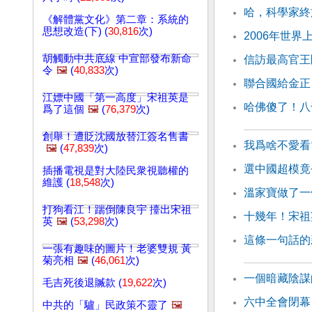
哈，科學家終
《解體黨文化》第二章：系統的
思想改造(下) (
30,816
次)
2006年世
胡觸動中共底線 中宣部發布新命
信訪最高官王
令
🖼️
(
40,833
次)
聯合國給金正
江嫖中國「第一高度」宋祖英是
哈佛傻了！八
爲了這個
🖼️
(
76,379
次)
創舉！遭貶沈國放替江簽名售書
我爲啥不愛看
🖼️
(
47,839
次)
選中國超模竟
插播電視是對大陸民衆視聽權的
維護 (
18,548
次)
溫家寶做了一
打狗看江！踹倒陳良宇 擡出宋祖
十幾年！宋祖
英
🖼️
(
53,298
次)
這條一句話的
一張有趣味的圖片！老婆雙規 黃
菊亮相
🖼️
(
46,061
次)
一個暗藏陰謀
毛吉死後退贓款 (
19,622
次)
六中全會閉幕
中共的「驢」民政策不靈了
🖼️