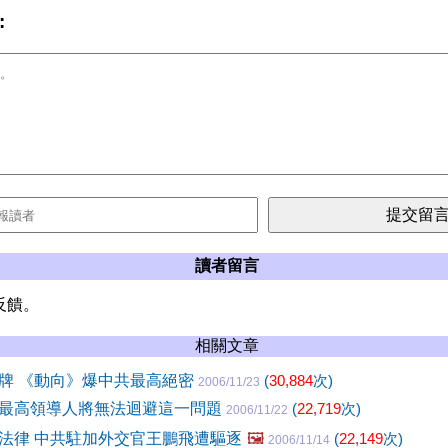
:
讀者留言
反饋。
相關文章
牌 《動向》爆中共最高絕密
(
30,884
次)
2006/11/23
最高領導人將無法迴避這一問題
(
22,719
次)
2006/11/22
法律 中共駐加外交官王鵬飛遭驅逐
🖼️
(
22,149
次)
2006/11/14