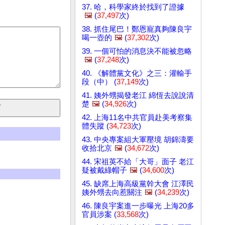
37. 哈，科學家終於找到了證據
🖼️
(
37,497
次)
38. 抓住尾巴！鄭恩寵真夠陳良宇
喝一壺的
🖼️
(
37,302
次)
39. 一個可怕的消息決不能被忽略
🖼️
(
37,248
次)
40. 《解體黨文化》之三：灌輸手
段（中） (
37,149
次)
41. 姨外甥揭發老江 綿恆去說說清
楚
🖼️
(
34,926
次)
42. 上海11名中共官員赴美考察集
體失蹤 (
34,723
次)
43. 中央專案組大軍壓境 胡錦濤要
收拾北京
🖼️
(
34,672
次)
44. 宋祖英不給「大哥」面子 老江
疑被戴綠帽子
🖼️
(
34,600
次)
45. 缺席上海高級黨幹大會 江澤民
姨外甥去向惹關注
🖼️
(
34,239
次)
46. 陳良宇案進一步曝光 上海20多
官員涉案 (
33,568
次)