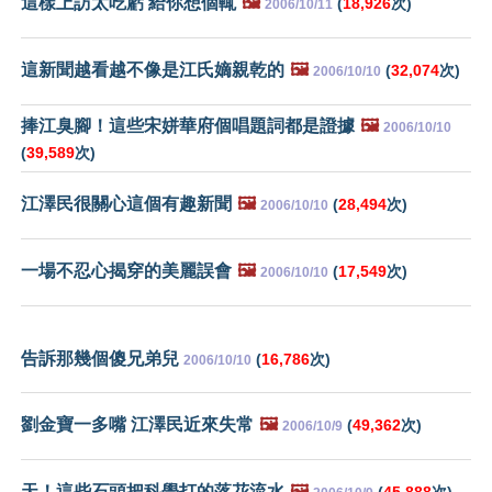
這樣上訪太吃虧 給你想個輒
🖼️
(
18,926
次)
2006/10/11
這新聞越看越不像是江氏嫡親乾的
🖼️
(
32,074
次)
2006/10/10
捧江臭腳！這些宋姘華府個唱題詞都是證據
🖼️
2006/10/10
(
39,589
次)
江澤民很關心這個有趣新聞
🖼️
(
28,494
次)
2006/10/10
一場不忍心揭穿的美麗誤會
🖼️
(
17,549
次)
2006/10/10
告訴那幾個傻兄弟兒
(
16,786
次)
2006/10/10
劉金寶一多嘴 江澤民近來失常
🖼️
(
49,362
次)
2006/10/9
天！這些石頭把科學打的落花流水
🖼️
(
45,888
次)