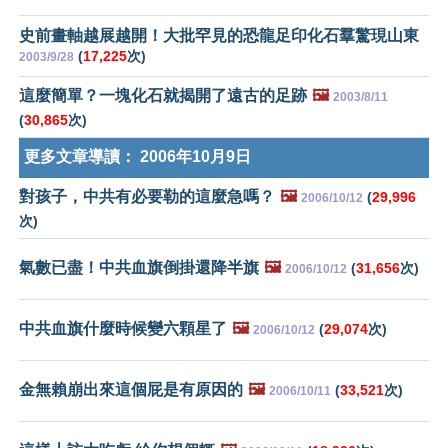
史前畫軸越展越開！大批罕見的恐龍足印化石羣驚現山東
(
17,225
次)
2003/9/28
這麼簡單？一塊化石就揭開了遠古的足跡
🖼️
2003/8/11
(
30,865
次)
更多文章導讀：
2006年10月9日
對孩子，中共有必要勒的這麼急嗎？
🖼️
(
29,996
2006/10/12
次)
氣數已盡！中共血旗倒掛還降半旗
🖼️
(
31,656
次)
2006/10/12
中共血旗什麼時候變六顆星了
🖼️
(
29,074
次)
2006/10/12
金無賴崩出來這個屁是有原因的
🖼️
(
33,521
次)
2006/10/11