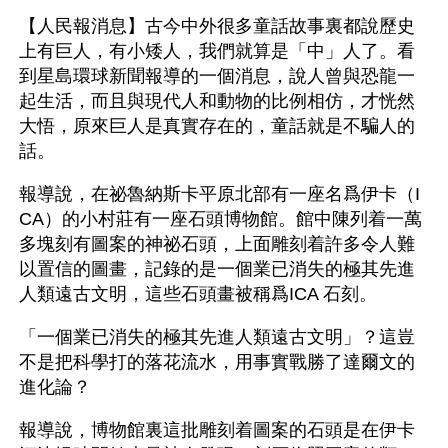
【人民報消息】古今中外很多童話故事裏都說歷史
上有巨人，有小矮人，我們就算是「中」人了。看
到星島環球新聞報導的一個消息，說人曾與恐龍一
起生活，而且與現代人和動物的比例相仿，才恍然
大悟，原來巨人是真實存在的，童話就是不騙人的
話。
報導說，在祕魯納斯卡平原北部有一座名爲伊卡（I
CA）的小村莊有一座石頭博物館。館中陳列着一萬
多塊刻有圖案的神祕石頭，上面雕刻着許多令人難
以置信的圖畫，記錄的是一個業已消失的極其先進
人類遠古文明，這些石頭畫被稱爲ICA 石刻。
「一個業已消失的極其先進人類遠古文明」？這豈
不是把科學打的落花流水，用事實戰勝了達爾文的
進化論？
報導說，博物館裏這批雕刻着圖案的石頭是在伊卡