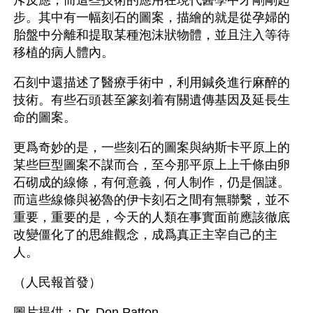
斥反應，而這些技術的應用在現代醫學中才剛剛起
步。其中有一幅刻石的圖案，描繪的就是從孕婦的
胎盤中分離和提取某種泡沫狀物體，並且注入等待
移植的病人體內。
石刻中還描述了醫療手術中，利用鍼灸進行麻醉的
技術。有些石頭甚至篆刻着有關遺傳基因及延長生
命的圖案。
更爲奇妙的是，一些刻石的圖案與納斯卡平原上的
某些巨型圖案不謀而合，至今那平原上上千條由卵
石砌成的線條，有何意義，何人制作，仍是個謎。
而這些線條與祕魯的伊卡刻石之間有無聯繫，並不
重要，重要的是，今天的人類在事實面前應該徹底
改變僵化了的思維觀念，成爲真正主宰自己的主
人。 
（人民報首發）