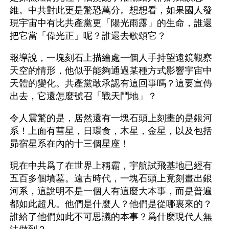
維。中共對此更是驚恐萬分。想想看，如果國人發
現宇宙中有比共產黨更「陽光雨露」的生命，誰還
把它當「偉光正」呢？誰還去歌頌它？ 
報導說，一塊刻石上描繪處一個人手持望遠鏡觀察
天空的情形，他似乎能夠通過某種方式影響宇宙中
天體的變化。共產黨敢承認有這回事嗎？這要宣傳
出去，它還怎麼號召「戰天鬥地」？
令人震驚的是，居然還有一塊石頭上刻畫的是銀河
系！上面有彗星，日環食，木星，金星，以及包括
昴宿星系在內的十三個星座！
現在中共爲了在世界上稱霸，宇航試飛基地已經有
五百多個墳墓。遠古時代，一塊石頭上竟刻畫出銀
河系，這說明不是一個人有這麼大本事，而是普遍
都如此超凡。他們是什麼人？他們是從哪裏來的？
誰給了他們如此不可思議的本事？爲什麼現代人無