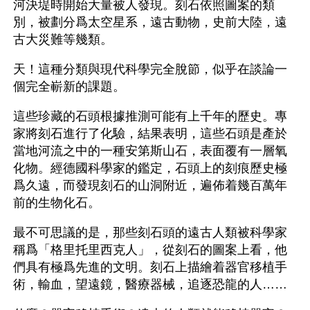
河決堤時開始大量被人發現。刻石依照圖案的類
別，被劃分爲太空星系，遠古動物，史前大陸，遠
古大災難等幾類。
天！這種分類與現代科學完全脫節，似乎在談論一
個完全嶄新的課題。
這些珍藏的石頭根據推測可能有上千年的歷史。專
家將刻石進行了化驗，結果表明，這些石頭是產於
當地河流之中的一種安第斯山石，表面覆有一層氧
化物。經德國科學家的鑑定，石頭上的刻痕歷史極
爲久遠，而發現刻石的山洞附近，遍佈着幾百萬年
前的生物化石。
最不可思議的是，那些刻石頭的遠古人類被科學家
稱爲「格里托里西克人」，從刻石的圖案上看，他
們具有極爲先進的文明。刻石上描繪着器官移植手
術，輸血，望遠鏡，醫療器械，追逐恐龍的人……