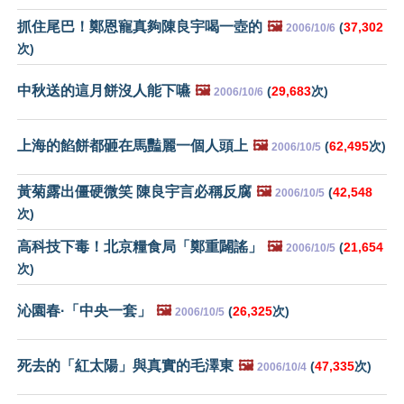
抓住尾巴！鄭恩寵真夠陳良宇喝一壺的
🖼️
(
37,302
2006/10/6
次)
中秋送的這月餅沒人能下嚥
🖼️
(
29,683
次)
2006/10/6
上海的餡餅都砸在馬豔麗一個人頭上
🖼️
(
62,495
次)
2006/10/5
黃菊露出僵硬微笑 陳良宇言必稱反腐
🖼️
(
42,548
2006/10/5
次)
高科技下毒！北京糧食局「鄭重闢謠」
🖼️
(
21,654
2006/10/5
次)
沁園春·「中央一套」
🖼️
(
26,325
次)
2006/10/5
死去的「紅太陽」與真實的毛澤東
🖼️
(
47,335
次)
2006/10/4