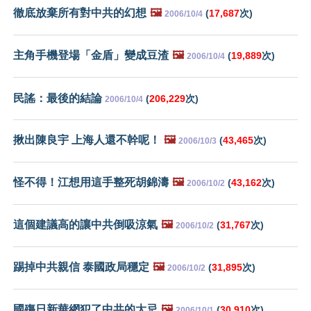
徹底放棄所有對中共的幻想
🖼️
(
17,687
次)
2006/10/4
主角手機登場「金盾」變成豆渣
🖼️
(
19,889
次)
2006/10/4
民謠：最後的結論
(
206,229
次)
2006/10/4
揪出陳良宇 上海人還不幹呢！
🖼️
(
43,465
次)
2006/10/3
怪不得！江想用這手整死胡錦濤
🖼️
(
43,162
次)
2006/10/2
這個建議高的讓中共倒吸涼氣
🖼️
(
31,767
次)
2006/10/2
踢掉中共親信 泰國政局穩定
🖼️
(
31,895
次)
2006/10/2
國殤日新華網犯了中共的大忌
🖼️
(
30,910
次)
2006/10/1