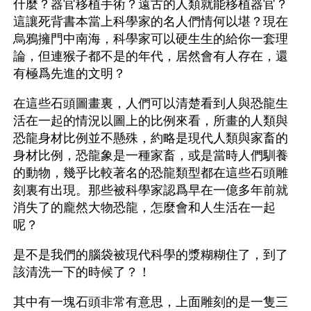
什麼？器官移植手術？遠古的人類就能移植器官？
這讓死背書本當上科學家的名人們情何以堪？現在
烏鴉擁門中南海，科學家可以硬生生的給你一套理
論，但連猴子都不是的年代，居然會有人存在，還
有極爲先進的文明？
在這些石頭圖畫裏，人們可以清楚看到人與恐龍生
活在一起的情況以圖上的比例來看，所畫的人類與
恐龍身材比例並不懸殊，約略是現代人類與家畜的
身材比例，恐龍象是一種家畜，或是當時人們馴養
的動物，幾乎比較著名的恐龍類型都在這些石頭雕
刻裏有出現。那些被科學家認爲早在一億多年前就
消失了的龐然大物恐龍，怎麼會和人生活在一起
呢？
是不是我們的腦袋被現代科學的漿糊糊住了，到了
該清洗一下的時候了？！
其中有一塊石頭非常有意思，上面雕刻的是一隻三