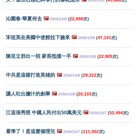
2006/10/9
沁園春·華夏何去
🖼️
(
22,998
次)
2006/10/9
宋祖英在美國中使館拉下臉來
🖼️
(
47,141
次)
2006/10/8
陳至立邪出一招 家長抵擋一手
🖼️
(
22,905
次)
2006/10/8
中共是這樣打造英雄的
🖼️
(
29,322
次)
2006/10/8
讓人吐出膽汁的創舉
🖼️
(
20,103
次)
2006/10/8
江這張秀照 中國人民付出50萬美元
🖼️
(
52,494
次)
2006/10/7
看準了！是這麼個理兒
🖼️
(
111,002
次)
2006/10/7