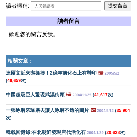
讀者暱稱:
讀者留言
歡迎您的留言反饋。
相關文章：
達爾文近來盡捱揍！2億年前化石上有鞋印
🖼️
2005/5/2
(
46,659
次)
中國超級巨人驚現武漢街頭
🖼️
(
41,617
次)
2004/11/25
一張琢磨來琢磨去讓人琢磨不透的圖片
🖼️
(
35,904
2004/5/12
次)
韓戰回憶錄:在北朝鮮發現唐代活化石
(
20,628
次)
2004/1/29