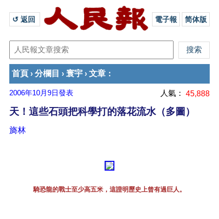
↺ 返回 
電子報
简体版
首頁
分欄目
寰宇
文章
›
›
›
：
2006年10月9日
發表
人氣：
45,888
天！這些石頭把科學打的落花流水（多圖）
旖林
騎恐龍的戰士至少高五米，這證明歷史上曾有過巨人。