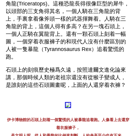
角龍(Triceratops)。這種恐龍長得很像巨型的犀牛，
以頭部的三支角得其名，一個人騎在三角龍的背
上，手裏拿着像斧頭一樣的武器揮舞着。人騎在三
角龍的背上，這個人得有多高？在另一塊石頭上，
一個人正騎在翼龍背上。還有一顆石頭上刻着一幅
圖，一個穿着衣服褲子的和現代人沒有什麼區別的
人被一隻暴龍（Tyrannosaurus Rex）追着驚慌的
跑。
石頭上的刻痕歷史極爲久遠，按照達爾文進化論來
講，那個時候人類的老祖宗還沒有從猴子變成人，
是誰刻的這些石頭圖畫呢，上面的人還穿着衣褲？
伊卡博物館的石頭上刻着一個驚慌的人被暴龍追着跑。人像看上去還穿
着衣服褲子，
是文明人呢。從人和暴龍的比例來判斷，人的身高至少也有五米。