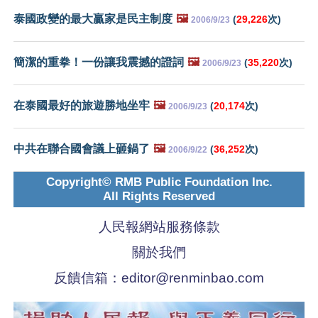
泰國政變的最大贏家是民主制度
🖼️
(
29,226
次)
2006/9/23
簡潔的重拳！一份讓我震撼的證詞
🖼️
(
35,220
次)
2006/9/23
在泰國最好的旅遊勝地坐牢
🖼️
(
20,174
次)
2006/9/23
中共在聯合國會議上砸鍋了
🖼️
(
36,252
次)
2006/9/22
Copyright© RMB Public Foundation Inc.
All Rights Reserved
人民報網站服務條款
關於我們
反饋信箱：
editor@renminbao.com