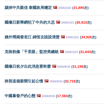
踢掉中共親信 泰國政局穩定
🖼️
(
31,895
次)
2006/10/2
國殤日新華網犯了中共的大忌
🖼️
(
30,910
次)
2006/10/1
姨外甥揭發老江 綿恆去說說清楚
🖼️
(
34,926
次)
2006/10/1
克格勃僱「千里眼」監控美總統
🖼️
(
31,644
次)
2006/10/1
國殤日前夕出此消息要幹麼
🖼️
(
31,199
次)
2006/9/30
殃視這個新聞引起公憤
🖼️
(
32,718
次)
2006/9/30
中國暴發戶的心態
🖼️
(
17,584
次)
2006/9/30