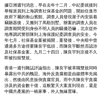
據亞洲週刊消息，早在去年十二月，中紀委就接到
舉報派員到上海調查社保基金的問題，開始住進市
政府下屬的衡山賓館。調查人員發現屋子內安裝着
竊聽器後，又搬到了馬勒別墅。辦案的調查人員在
調查期間受到身份不明人員的騷擾恐嚇，北京從外
地專調武警部隊到上海保護紀委調查員的安全。今
年七月，社保基金案被揭開，案發後，中央暗中曾
通過多方途徑要陳良宇低頭，而陳良宇斷然否認涉
及社保基金案。九月二十四日，陳良宇到京後不久
即被扣留雙規。
香港一週刊雜誌評論指出，陳良宇被革職雙規同時
暴露出中共的醜惡。海外反貪腐都是由媒體率先揭
出，然後由民意扳倒貪腐官員。而中共陳良宇貪腐
涉及的資金數十億，這般驚天大案直到現在，還是
中國共產黨的一樁家事，外人無緣置喙。