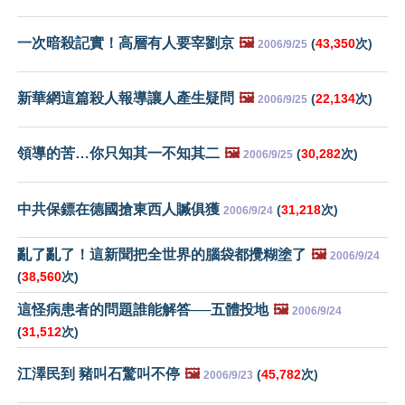
一次暗殺記實！高層有人要宰劉京
🖼️
(
43,350
次)
2006/9/25
新華網這篇殺人報導讓人產生疑問
🖼️
(
22,134
次)
2006/9/25
領導的苦…你只知其一不知其二
🖼️
(
30,282
次)
2006/9/25
中共保鏢在德國搶東西人贓俱獲
(
31,218
次)
2006/9/24
亂了亂了！這新聞把全世界的腦袋都攪糊塗了
🖼️
2006/9/24
(
38,560
次)
這怪病患者的問題誰能解答──五體投地
🖼️
2006/9/24
(
31,512
次)
江澤民到 豬叫石驚叫不停
🖼️
(
45,782
次)
2006/9/23