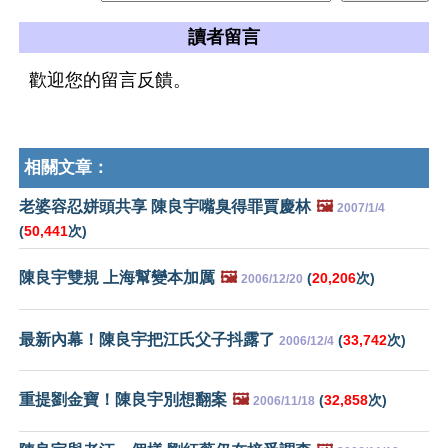
讀者留言
歡迎您的留言反饋。
相關文章：
老婆容忍姘頭共享 陳良宇嘴臭得罪賈慶林
🖼️
2007/1/4
(
50,441
次)
陳良宇雙規 上海幫變本加厲
🖼️
(
20,206
次)
2006/12/20
最新內幕！陳良宇把江氏父子抖露了
(
33,742
次)
2006/12/4
重提劉金寶！陳良宇別想翻案
🖼️
(
32,858
次)
2006/11/18