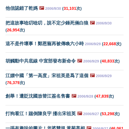
他信認錯了乾媽
🖼️
(
31,101
次)
2006/9/30
把這故事唸叨唸叨，說不定少錘死倆白狼
🖼️
2006/9/30
(
26,954
次)
這不是件壞事！鄭恩寵再被傳喚六小時
(
22,668
次)
2006/9/29
胡觸動中共底線 中宣部發布新命令
🖼️
(
40,833
次)
2006/9/29
江嫖中國「第一高度」宋祖英是爲了這個
🖼️
2006/9/29
(
76,379
次)
創舉！遭貶沈國放替江簽名售書
🖼️
(
47,839
次)
2006/9/28
打狗看江！踹倒陳良宇 擡出宋祖英
🖼️
(
53,298
次)
2006/9/27
一張有趣味的圖片！老婆雙規 黃菊亮相
🖼️
(
46,061
2006/9/27