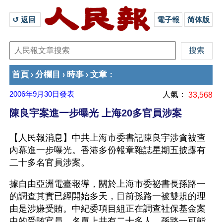
↺ 返回 
電子報
简体版
首頁
分欄目
時事
文章
›
›
›
：
2006年9月30日
發表
人氣：
33,568
陳良宇案進一步曝光 上海20多官員涉案
【人民報消息】中共上海市委書記陳良宇涉貪被查
內幕進一步曝光。香港多份報章雜誌星期五披露有
二十多名官員涉案。
據自由亞洲電臺報導，關於上海市委祕書長孫路一
的調查其實已經開始多天，目前孫路一被雙規的理
由是涉嫌受賄。中紀委項目組正在調查社保基金案
中的受賄官員，名單上共有二十多人，孫路一可能