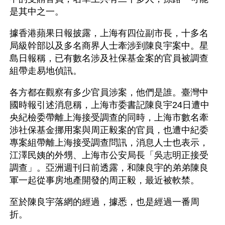
是其中之一。
據香港蘋果日報披露，上海有四位副市長，十多名
局級幹部以及多名商界人士牽涉到陳良宇案中。星
島日報稱，已有數名涉及社保基金案的官員被調查
組帶走易地偵訊。
各方都在觀察有多少官員涉案，他們是誰。臺灣中
國時報引述消息稱，上海市委書記陳良宇24日遭中
央紀檢委帶離上海接受調查的同時，上海市數名牽
涉社保基金挪用案與周正毅案的官員，也遭中紀委
專案組帶離上海接受調查問訊，消息人士也表示，
江澤民姨的外甥、上海市公安局長「吳志明正接受
調查」。亞洲週刊日前透露，和陳良宇的弟弟陳良
軍一起從事房地產開發的周正毅，最近被軟禁。
至於陳良宇落網的經過，據悉，也是經過一番周
折。