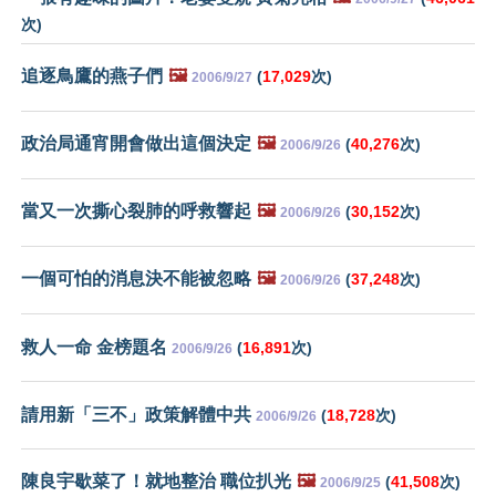
次)
追逐鳥鷹的燕子們
🖼️
(
17,029
次)
2006/9/27
政治局通宵開會做出這個決定
🖼️
(
40,276
次)
2006/9/26
當又一次撕心裂肺的呼救響起
🖼️
(
30,152
次)
2006/9/26
一個可怕的消息決不能被忽略
🖼️
(
37,248
次)
2006/9/26
救人一命 金榜題名
(
16,891
次)
2006/9/26
請用新「三不」政策解體中共
(
18,728
次)
2006/9/26
陳良宇歇菜了！就地整治 職位扒光
🖼️
(
41,508
次)
2006/9/25