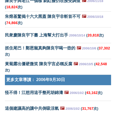
陳良宇與老江一個樣 劉紅薇仍在接受調查
🖼️
2006/11/18
(
18,824
次)
朱熔基驚揭十六大黑蓋 陳良宇非斬首不可
🖼️
2006/10/18
(
74,866
次)
民衆慶陳良宇下臺 上海幫大打出手
(
20,818
次)
2006/10/14
抓住尾巴！鄭恩寵真夠陳良宇喝一壺的
🖼️
(
37,302
2006/10/6
次)
黃菊露出僵硬微笑 陳良宇言必稱反腐
🖼️
(
42,548
2006/10/5
次)
更多文章導讀：
2006年9月30日
怪不得！江想用這手整死胡錦濤
🖼️
(
43,162
次)
2006/10/2
這個建議高的讓中共倒吸涼氣
🖼️
(
31,767
次)
2006/10/2