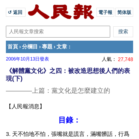
↺ 返回 
電子報
简体版
首頁
分欄目
專題
文章
›
›
›
：
2006年10月13日
發表
人氣：
27,748
《解體黨文化》之四：被改造思想後人們的表
現(下)
————上篇：黨文化是怎麼建立的
【人民報消息】
目錄：
3. 天不怕地不怕，張嘴就是謊言，滿嘴髒話，行爲