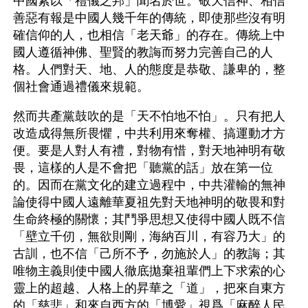
中國素以「禮儀之邦」聞名於世。敬天信神、相信
善惡有報是中國人幾千年的傳統，即使那些沒有明
確信仰的人，也相信「老天爺」的存在。傳統上中
國人遵循神佛、聖賢的教誨而努力完善自己的人
格。人們對天、地、人的態度是恭敬、謙卑的，整
個社會通過禮儀來規範。
然而共產黨鼓吹的是「天不怕地不怕」。只有把人
改造成得無所畏懼，中共利用來奪權、搞運動才方
便。要是人對人有禮，對物有惜，對天地神明有敬
畏，這樣的人是不會把「聽黨的話」放在第一位
的。因而在黨文化的建立過程中，中共灌輸的無神
論使得中國人遠離華夏祖先對天地神明的敬畏和對
生命終極的關懷；其鬥爭思想又使得中國人既不信
「壁立千仞，無欲則剛，海納百川，有容乃大」的
古訓，也不信「己所不予，勿施於人」的教誨；其
唯物主義則使中國人徹底拋棄祖輩們上下求索的心
靈上的超越、人格上的昇華之「道」，把來自東方
的「慈悲」和來自西方的「博愛」視爲「麻醉人民