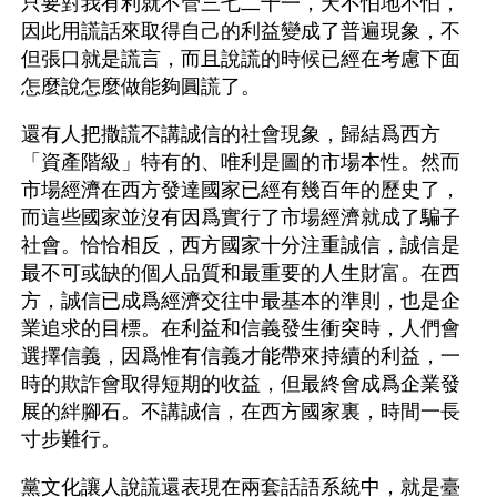
只要對我有利就不管三七二十一，天不怕地不怕，
因此用謊話來取得自己的利益變成了普遍現象，不
但張口就是謊言，而且說謊的時候已經在考慮下面
怎麼說怎麼做能夠圓謊了。
還有人把撒謊不講誠信的社會現象，歸結爲西方
「資產階級」特有的、唯利是圖的市場本性。然而
市場經濟在西方發達國家已經有幾百年的歷史了，
而這些國家並沒有因爲實行了市場經濟就成了騙子
社會。恰恰相反，西方國家十分注重誠信，誠信是
最不可或缺的個人品質和最重要的人生財富。在西
方，誠信已成爲經濟交往中最基本的準則，也是企
業追求的目標。在利益和信義發生衝突時，人們會
選擇信義，因爲惟有信義才能帶來持續的利益，一
時的欺詐會取得短期的收益，但最終會成爲企業發
展的絆腳石。不講誠信，在西方國家裏，時間一長
寸步難行。
黨文化讓人說謊還表現在兩套話語系統中，就是臺