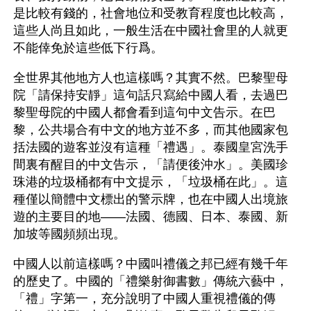
是比較有錢的，社會地位和受教育程度也比較高，
這些人尚且如此，一般生活在中國社會里的人就更
不能倖免於這些低下行爲。
全世界其他地方人也這樣嗎？其實不然。巴黎聖母
院「請保持安靜」這句話只寫給中國人看，去過巴
黎聖母院的中國人都會看到這句中文告示。在巴
黎，公共場合有中文的地方並不多，而其他國家包
括法國的遊客並沒有這種「禮遇」。泰國皇宮洗手
間裏有醒目的中文告示，「請便後沖水」。美國珍
珠港的垃圾桶都有中文提示，「垃圾桶在此」。這
種僅以簡體中文標出的警示牌，也在中國人出境旅
遊的主要目的地——法國、德國、日本、泰國、新
加坡等國頻頻出現。
中國人以前這樣嗎？中國叫禮儀之邦已經有幾千年
的歷史了。中國的「禮樂射御書數」傳統六藝中，
「禮」字第一，充分說明了中國人重視禮儀的傳