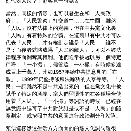
你代表人民？」顧客竟一時結舌。
當然，同樣的情形，也可以發生在和「人民政
府」、「人民警察」打交道中……在中國，雖然
「人民」沒有法律上的定義，但在中共黨文化裏
「人民」有着特殊的含義。在這裏只有中共才可以
代表「人民」，才有權劃定誰是「人民」，誰不
是；而後者就將成爲「人民的敵人」，可以不經法
律程序而剝奪其權利。他們通常被冠以另一個特定
稱呼：「一小撮」，儘管這「一小撮」有時候多達
成百上千萬人，比如1957年給中共提意見的「右
派」、1999年仍堅持修煉法輪功的人羣等等。 「人
民」一詞雖然不是中共造出來的，但在黨文化中被
賦予了特定的涵義，當人們習慣性的在各種場合使
用着「人民」、「一小撮」等詞語的時候，已經在
無意識中認可了中共對於誰是或不是「人民」的隨
意劃定，或按照中共的意圖進行政治劃分和站隊。
類似這樣滲透生活方方面面的的黨文化詞句還很