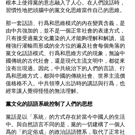
根本上使得黨的意志融入了人心。在人們說話時，
習慣性地把頭腦中的黨文化思維當作自己的思維。
那一套話語、行爲和思維模式的內在變異含義，是
由中共強加的，並不是一個正常社會的表達方式，
只有接受過黨文化薰染的人才能夠理解和解讀。這
種強行灌輸而形成的全方位的遍及社會每個角落的
黨文化話語模式、行爲和思維方式的現象，無論中
國傳統的古代社會，還是現代主流文明中，都從來
沒有出現過。因此，中共統治下的人們的言語、行
爲和思維方式，都與中國的傳統社會、世界主流價
值格格不入。中共領導人出訪時的講話與行爲，也
經常讓人覺得怪怪的無法理解。
黨文化的話語系統控制了人們的思想
黨話是以「系統」的方式存在於當今中國人的生活
中。與自然語言不同的是，黨的一切建構了一個人
爲的「約定俗成」的政治話語體系，取代了正常社