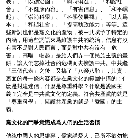
表」、「以德治國」、「與時俱進」、「和諧社
會」、「不健康內容」、「有害信息」、「和平崛
起」、「崇尚科學」、「科學發展觀」、「以人爲
本」、「和諧社會」、「提高執政能力」等等。這
些新詞也都是黨文化的產物，被中共賦予了特定的
內涵，用這些詞語來爲維護中共的統治，信息有沒
有害不是對人民而言，而是對中共有沒有「危
害」，高唱「崛起」是給人們弄一個民族主義的畫
餅，讓人們忘掉社會的危機而去擁護中共。中共繼
「三個代表」之後，又搞了「八榮八恥」，其實，
裏面的每一條內容都是在黨文化的範圍中講的：什
麼是封建迷信，什麼是尊重科學？什麼是愛國主
義？完全是中共黨文化的定義。符合共產黨的就是
「尊重科學」，擁護共產黨的就是「愛國」的主
義。
黨文化的鬥爭意識成爲人們的生活習慣
傳統中國人的思維裏，儒家講愛人，己所不欲勿施