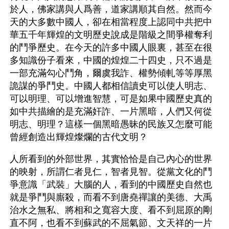
於人，佛家講與人爲善，道家講順其自然。然而今
天的大多數中國人，卻在相當程度上認同中共把中
華五千年輝煌的文明歷史說成是階級之間爭權奪利
的鬥爭歷史。在今天的許多中國人眼裏，甚至在很
多知識份子看來，中國的煌煌二十四史，只不過是
一部充滿勾心鬥角，爾虞我詐、權勢傾軋等等厚黑
詭謀的爭鬥史。中國人都相信讀史可以使人明志、
可以明理、可以增進智慧，可是如果中國歷史真的
如中共描繪的是充滿奸詐、一片黑暗，人們又何從
明志、明理？這樣一個黑暗愚昧的民族又怎麼可能
曾經創造出輝煌燦爛的古代文明？
人所看到的外部世界，其實恰恰是自己內心的世界
的映射，所謂仁者見仁，智者見智。從黨文化的鬥
爭意識「武裝」大腦的人，看到的中國歷史自然也
就是爭鬥與廝殺，而看不到唐堯禪讓的美德、大禹
治水之無私、將相和之寬容大度、看不到屈原的剛
直不阿，也看不到蘇武的不屈氣節、文天祥的一片