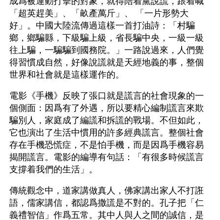
成爲被運動打擊的對象，就得陪着黨說謊，跟着喊
「超英趕美」、「畝產萬斤」、 「一片形勢大
好」。中國大陸流傳過這樣一首打油詩：「村騙
鄉，鄉騙縣，下級騙上級，省長騙中央，一級一級
往上騙，一騙騙到國務院。」一路說過來，人們覺
得習慣成自然，好像說謊就是天經地義的事，整個
世界和社會就是這樣運作的。
電影《手機》反映了張口就是謊言的社會現象的一
個側面：因爲有了外遇，所以要精心編制謊言來欺
騙別人，家庭成了編謊和拆謊的戰場。不但如此，
它也演出了生活中慣用的許多經典謊言。整個社會
存在手機恐慌症，不是怕手機，而是因爲手機容易
揭開謊言。電影的編導有句話：「有很多時候謊言
支撐着我們的生活」。
傳統觀念中，道家講做真人，佛家講出家人不打誑
語，儒家講信，都認爲撒謊是不對的。孔子把「仁
義禮智信」作爲五常。其中人與人之間的誠信，是