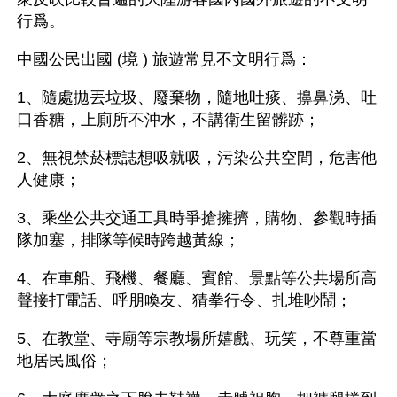
行爲。
中國公民出國 (境 ) 旅遊常見不文明行爲：
1、隨處拋丟垃圾、廢棄物，隨地吐痰、擤鼻涕、吐
口香糖，上廁所不沖水，不講衛生留髒跡；
2、無視禁菸標誌想吸就吸，污染公共空間，危害他
人健康；
3、乘坐公共交通工具時爭搶擁擠，購物、參觀時插
隊加塞，排隊等候時跨越黃線；
4、在車船、飛機、餐廳、賓館、景點等公共場所高
聲接打電話、呼朋喚友、猜拳行令、扎堆吵鬧；
5、在教堂、寺廟等宗教場所嬉戲、玩笑，不尊重當
地居民風俗；