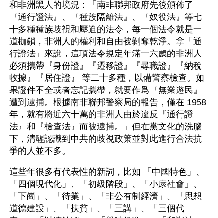
和非洲黑人的境況：「南非聯邦政府先後頒佈了
『通行證法』、『種族隔離法』、『奴役法』等七
十多種種族歧視和壓迫的法令，每一個法令就是一
道枷鎖，非洲人的權利和自由被剝奪乾淨。拿「通
行證法」來說，這項法令規定年滿十六歲的非洲人
必須攜帶『身份證』『遷移證』『尋職證』『納稅
收據』『居住證』 等二十多種，以備警察檢查。如
果證件不全或者忘記攜帶，就要作爲『無業遊民』
遭到逮捕。根據南非聯邦警察局的報告，僅在 1958
年，就有將近六十萬的非洲人由於違反『通行證
法』和『檢查法』而被逮捕。」但在黨文化的洗腦
下，清醒認識到中共的歧視政策並對此進行合法抗
爭的人並不多。
這些年很多有代表性的新詞，比如 「中國特色」、
「四個現代化」、「初級階段」、「小康社會」、
「下崗」、「待業」、「非公有制經濟」、「思想
道德建設」、「扶貧」、「三講」、「三個代