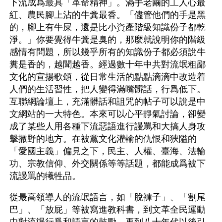
下流成爲最具「革命精神」。滿手老繭的工人心最
紅、農民腳上沾的牛糞最香。「儘管他們的手是黑
的，腳上有牛屎，還是比小資產階級知識份子都乾
淨。」你要覺得牛糞是臭的，那麼就說明你的階級
感情有問題，所以幾乎所有的知識份子都必須說牛
糞是香的，越聞越香。經過數十年中共對流氓粗鄙
文化的宣揚歌頌，從日常生活的點點滴滴中改造着
人們的生活習性，把人變得滿嘴髒話，行爲低下。
互聯網論壇上，充滿髒話和詛咒的帖子可以說是中
文網站的一大特色。本來可以心平靜氣討論，卻變
成了某些人用各種下流惡語進行謾罵和大搞人身攻
擊撒野的地方。在被黨文化灌輸的仇恨和狹隘的
「愛國主義」偏見之下，民主、人權、臺海、法輪
功、宗教信仰、外交關係等等話題，都能成爲被下
流謾罵的犧牲品。
從最高領導人的流氓語言，如「脫褲子」、「割尾
巴」、「放屁」等被寫進教科書，到文革全民運動