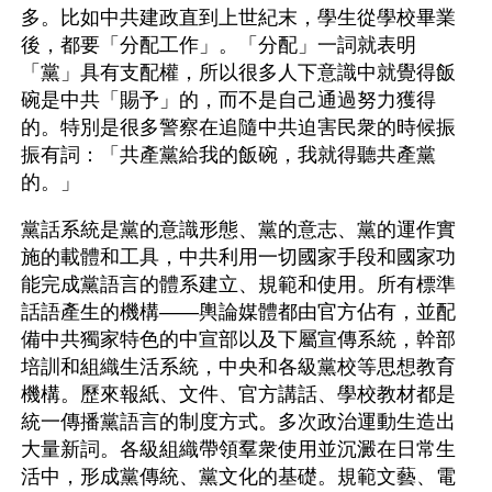
多。比如中共建政直到上世紀末，學生從學校畢業
後，都要「分配工作」。「分配」一詞就表明
「黨」具有支配權，所以很多人下意識中就覺得飯
碗是中共「賜予」的，而不是自己通過努力獲得
的。特別是很多警察在追隨中共迫害民衆的時候振
振有詞：「共產黨給我的飯碗，我就得聽共產黨
的。」
黨話系統是黨的意識形態、黨的意志、黨的運作實
施的載體和工具，中共利用一切國家手段和國家功
能完成黨語言的體系建立、規範和使用。所有標準
話語產生的機構——輿論媒體都由官方佔有，並配
備中共獨家特色的中宣部以及下屬宣傳系統，幹部
培訓和組織生活系統，中央和各級黨校等思想教育
機構。歷來報紙、文件、官方講話、學校教材都是
統一傳播黨語言的制度方式。多次政治運動生造出
大量新詞。各級組織帶領羣衆使用並沉澱在日常生
活中，形成黨傳統、黨文化的基礎。規範文藝、電