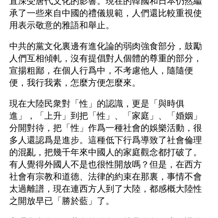
直深受唐代文化的影響。現在的韓國和日本仍然繼
承了一些來自中國的禮儀規範，人們還比較重視使
用表示敬意的雅語和舉止。
中共的黨文化裏邊有進化論的弱肉強食部分，鼓勵
人們互相傾軋，沒有提倡對人個體的尊重的部分，
宣揚粗鄙，在個人行爲中，不考慮他人，隨隨便
便，我行我素，怎麼方便怎麼來。
現在大陸民衆對「性」的認識，更是「與時俱
進」，「上升」到把「性」、「家庭」、「婚姻」
分開對待，把「性」作爲一種社會的娛樂活動，很
多人還認爲是進步。這種低下行爲導致了社會倫理
的混亂，把幾千年來中國人的家庭觀念都打破了。
有人覺得外國人不是也很性開放嗎？但是，在西方
社會有宗教和道德、法律的約束在那裏，事情不會
太過離譜，現在連西方人到了大陸，都感概大陸性
之開放早已「勝於藍」了。