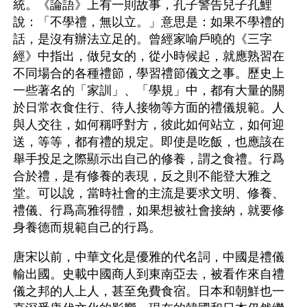
統。《論語》上有一則故事，孔子警告兒子孔鯉
說：「不學禮，無以立。」意思是：如果不學禮的
話，是沒有辦法立足的。曾經家喻戶曉的《三字
經》中指出，做兒女的，從小時候起，就應熟習在
不同場合的各種禮節，學習禮節儀文之事。歷史上
一些著名的「家訓」、「學規」中，都有大量的關
於日常衣食住行、待人接物等方面的禮儀規範。人
與人交往，如何稱呼對方，彼此如何站立，如何迎
送，等等，都有禮的規定。即使是吃飯，也應該在
舉手投足之際顯示出自己的修養，謂之食禮。行爲
合於禮，是有修養的表現，反之則不能登大雅之
堂。可以說，當時社會的主流是要求文明、修養、
禮儀、行爲高雅得體，如果想被社會接納，就要修
身養德而規範自己的行爲。
唐宋以前，中華文化是優雅的代名詞，中國是禮儀
輸出國。史載中國商人到東南亞去，被看作來自禮
儀之邦的人上人，甚至免費食宿。日本和朝鮮也一