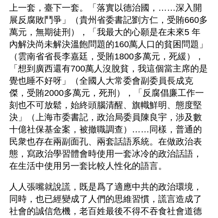
上一套，臺下一套。「落實以德治國，……深入開
展反腐敗鬥爭」（貴州省委書記劉方仁，受賄660多
萬元，無期徒刑），「我最大的心願是在未來5 年
內解決尚未解決溫飽問題的160萬人口的貧困問題」
（雲南省省長李嘉廷，受賄1800多萬元，死緩），
「想到廣西還有700萬人沒脫貧，我這個當主席的是
覺也睡不好呀」（全國人大常委會副委員長成克
傑，受賄2000多萬元，死刑），「反腐倡廉工作一
刻也不可放鬆，始終頭腦清醒、旗幟鮮明、態度堅
決」（上海市委書記，政治局委員陳良宇，涉及數
十億社保基金案，被撤職調查）……同樣，普通的
民衆也存在兩副面孔、兩套話語系統。在做政治表
態，寫政治學習體會時使用一套冰冷的政治話語，
在生活中使用另一套比較人性化的語言。
人人張嘴就說謊，既是爲了適應中共的政治環境，
同時，也已經變成了人們的思維習慣，謊言造成了
社會的誠信危機，老百姓最後不得不吞食社會道德