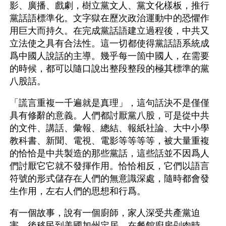
影、廣播、戲劇，樹立黨文人、黨文化樣板，推行
黨話語標準化。文字獄在歷次政治運動中的恐懼作
用巨大而持久。在完成黨話語建立過程後，中共又
立法使之具有合法性。這一切都使得黨話語系統成
爲中國人說話的主導。幾乎每一箇中國人，在需要
的時候，都可以隨口說出整段整段的極其標準的黨
八股話。
「謊言重複一千遍就是真理」，這句話決不是僅僅
具有修辭的意義。人們都討厭黨八股，可是從中共
的文件、講話、彙報、總結、報紙社論、大中小學
教科書、新聞、電視、電影等等等等，被大量重複
的恰恰是中共製造的那些黨話，這些話並不因爲人
們討厭它它就不發揮作用。恰恰相反，它們以語言
符號的形式儲存在人們的無意識深處，隨時都會發
生作用，左右人們的思想和行爲。
有一個故事，說有一個廚師，家人深受共產黨迫
害，後移民到美國加州定居。在餐館廚房剁肉時，