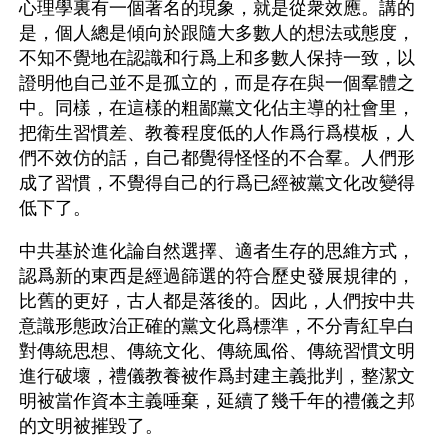
心理學裏有一個著名的現象，就是從衆效應。講的
是，個人總是傾向於跟隨大多數人的想法或態度，
不知不覺地在認識和行爲上和多數人保持一致，以
證明他自己並不是孤立的，而是存在與一個羣體之
中。同樣，在這樣的粗鄙黨文化佔主導的社會里，
把衛生習慣差、教養程度低的人作爲行爲模板，人
們不效仿的話，自己都覺得怪怪的不合羣。人們形
成了習慣，不覺得自己的行爲已經被黨文化改變得
低下了。
中共基於進化論自然選擇、適者生存的思維方式，
認爲新的東西是經過篩選的符合歷史發展規律的，
比舊的更好，古人都是落後的。因此，人們按中共
意識形態政治正確的黨文化爲標準，不分青紅皁白
對傳統思想、傳統文化、傳統風俗、傳統習慣文明
進行破壞，禮儀教養被作爲封建主義批判，整潔文
明被當作資本主義唾棄，延續了幾千年的禮儀之邦
的文明被摧毀了。