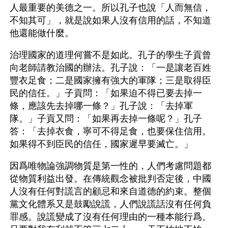
人最重要的美德之一。所以孔子也說「人而無信，
不知其可」，就是說如果人沒有信用的話，不知道
他還能做什麼。
治理國家的道理何嘗不是如此。孔子的學生子貢曾
向老師請教治國的辦法。孔子說：「一是讓老百姓
豐衣足食；二是國家擁有強大的軍隊；三是取得臣
民的信任。」子貢問：「如果迫不得已要去掉一
條，應該先去掉哪一條？」孔子說：「去掉軍
隊。」子貢又問：「如果再去掉一條呢？」孔子
答：「去掉衣食，寧可不得足食，也要保住信用。
如果得不到臣民的信任，國家遲早要滅亡。」
因爲唯物論強調物質是第一性的，人們考慮問題都
從物質利益出發。在傳統觀念被批判否定後，中國
人沒有任何對謊言的顧忌和來自道德的約束。整個
黨文化體系又是鼓勵說謊，人們說謊話沒有任何負
罪感。說謊變成了沒有任何理由的一種本能行爲。