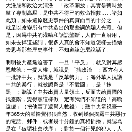
大洗腦和政治大清洗；「改革開放」其實是暫時放
鬆了專制高壓，是中共不得已的救命招數……諸如
此類，如果還原歷史事件的真實面目的十分之一，
就足以改變所有中共造出的那些詞的騙人光環。但
是，因爲中共的灌輸和話語壟斷，人們一直沿用，
如果去掉這些詞，很多人真的會不知道怎樣去描繪
去思考那些歷史事件，不知道該怎麼說話了。
明明被共產黨迫害了，一旦「平反」，就又對其感
恩戴德；一提人權，就說是 「搞政治」；西方有人
一批評中共，就說是「反華勢力」；海外華人抗議
中共的暴行，就被認爲是「不愛國」，是「抹
黑」；聽說了中共出賣大量領土，反而去給賣國的
找臺階，覺得黨這樣做一定有我們不知道的「高瞻
遠矚」（把他賣了還幫人數錢）；聽中央電視臺一
年365天的灌輸覺得很自然，收到幾個揭露中共惡行
的電話、郵件，或者幾十分鐘的真相插播，就認爲
是在「破壞社會秩序」；對於一個行兇的犯人，人