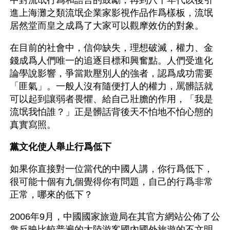
中對流氓行爲和語言的鼓勵，再到八十年代以後引
進上海灘之類流氓企業家影視作品作爲樣板，流氓
居然堂而皇之成爲了大家可以觀摩效仿的對象。
在目前的社會中，信仰缺失，理想破滅，權力、金
錢成爲人們唯一的追逐目標和興奮點。人們受進化
論學說影響，爭當欺壓別人的強者，認爲成功需要
「匪氣」。一般人沒有隨便打人的權力，罵髒話就
可以起到讓弱者畏懼、給自己壯膽的作用，「我是
流氓我怕誰？」正是髒話背後天不怕地不怕心態的
真實寫照。
黨文化使人舉止行爲低下
如果你直接對一位當代的中國人講，你行爲低下，
很可能十個有九個覺得你有問題，自己的行爲非常
正常，哪來的低下？
2006年9月，中國國家旅遊局在其官方網站公佈了公
衆反映比較普遍的大陸游客國內國外旅遊的不文明