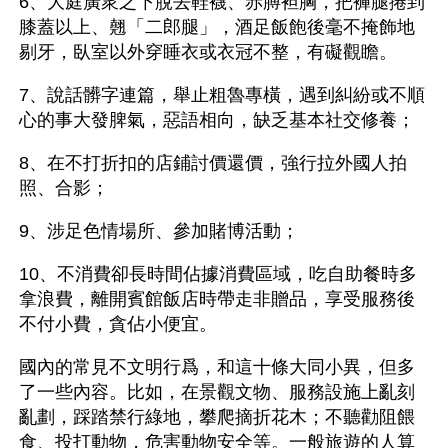
6、大庭廣衆之下脫去鞋襪、赤膊袒胸，把褲腿捲到
膝蓋以上、翹「二郎腿」，酒足飯飽後毫不掩飾地
剔牙，臥室以外穿睡衣或衣冠不整，有礙觀瞻。
7、說話髒字連篇，舉止粗魯專橫，遇到糾紛或不順
心的事大發脾氣，惡語相向，缺乏基本社交修養；
8、在不打折扣的店鋪討價還價，強行拉外國人拍
照、合影；
9、涉足色情場所、參加賭博活動；
10、不消費卻長時間佔據消費區域，吃自助餐時多
拿浪費，離開賓館飯店時帶走非贈品，享受服務後
不付小費，貪佔小便宜。
國內的常見不文明行爲，和這十條大同小異，但多
了一些內容。比如，在景觀文物、服務設施上亂刻
亂劃，踩踏禁行綠地，攀爬摘折花木；不聽勸阻餵
食、投打動物，危害動物安全等。一般旅遊的人算