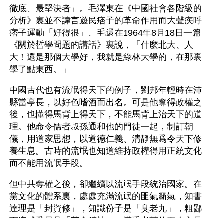
徹底、最堅決者」。毛澤東在《中國社會各階級的
分析》裏並不諱言遊民痞子的革命作用而大聲疾呼
痞子運動「好得很」。毛還在1964年8月18日一篇
《關於哲學問題的講話》裏說，「什麼北大、人
大！還是那個大學好，我就是綠林大學的，在那裏
學了點東西。」
中國古代也有流氓得天下的例子，劉邦年輕時在沛
縣當亭長，以好色嗜酒而出名。可是他奪得政權之
後，也懂得馬背上得天下，不能馬背上治天下的道
理。他命令儒者叔孫通和他的門徒一起，制訂朝
儀，用道家思想，以道德仁義、清靜無爲令天下修
養生息。古時的流氓也知道維持政權得用正統文化
而不能用流氓手段。
但中共奪權之後，卻繼續以流氓手段統治國家。在
黨文化的體系裏，處處充滿流氓的匪氣霸氣，知書
達理是「封資修」，知識份子是「臭老九」，粗鄙