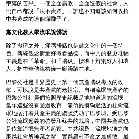
墮落的苦果。一個全面腐敗，全面造假的社會，人
們自己都說「法不責衆」，誰也不知道該如何收拾
中共造成的這個爛攤子了。
黨文化教人學流氓說髒話
除了撒謊之外，滿嘴髒話也是黨文化中的一個特
色。傳統觀念衡量好壞看品德，而中共的歷史唯物
主義是在「革命」和「階級」標準下辨別好人和壞
人，把中華傳統禮儀一腳踐踏在地。
巴黎公社是世界歷史上第一個無產階級專政的政
權，可以說是共產黨的老祖宗。自稱流氓無產者的
巴黎公社社員們按照歷史記載是地地道道的流氓，
當年這些沒有受過教育、靠偷雞摸狗過活的社會流
氓地痞打着共產主義的旗號洗劫了巴黎城。受巴黎
公社流氓起義的啓發和蘇共的栽培，中國共產黨也
是依靠流氓無產者起家。中共認爲「流氓地痞之向
來爲社會所唾棄之輩，實爲農村革命之最勇敢、最