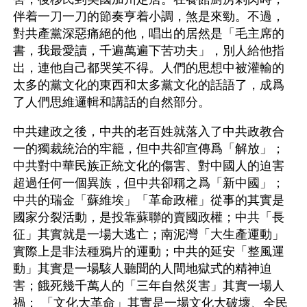
伴着一刀一刀的節奏亨着小調，煞是來勁。不過，
對共產黨深惡痛絕的他，唱出的居然是「毛主席的
書，我最愛讀，千遍萬遍下苦功夫」，別人給他指
出，連他自己都哭笑不得。人們的思想中被灌輸的
太多的黨文化的東西和太多黨文化的話語了，成爲
了人們思維邏輯和講話的自然部分。
中共建政之後，中共的老百姓就落入了中共政教合
一的獨裁統治的牢籠，但中共卻宣傳爲「解放」；
中共對中華民族正統文化的傷害、對中國人的迫害
超過任何一個異族，但中共卻稱之爲「新中國」；
中共的瑞金「蘇維埃」「革命政權」從事的其實是
國家分裂活動，是投靠蘇聯的賣國政權；中共「長
征」其實就是一場大逃亡；南泥灣「大生產運動」
實際上是非法種鴉片的運動；中共的延安「整風運
動」其實是一場駭人聽聞的人間地獄式的精神迫
害；餓死幾千萬人的「三年自然災害」其實一場人
禍； 「文化大革命」其實是一場文化大破壞、全民