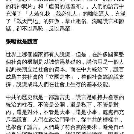
的精神鴉片」和「虛僞的遮羞布」。人們的語言中
充滿了 「人若犯我，我必犯人」的咄咄逼人，充滿
了「戰天鬥地」的狂傲，舉止粗俗、滿嘴謊言和髒
話，卻不以爲恥，反以爲榮。
張嘴就是謊言
世界上哪個國家都有人說謊，但是，在許多國家整
個社會的機制是以誠信爲基礎的，講信用是一個人
能夠長期立足社會的資本。而在中共統治下，謊言
成爲中共社會的「立國之本」，整個社會靠說謊支
撐，說謊成爲人們在社會上生存的基本技能。
中共的歷史就是一部謊言史，謊言是維持共產黨的
統治的柱石。不管是公開，還是私下，不管是對
內，還是對外，不管是大事，還是小事，處處都充
斥着謊言。人們在政治鬥爭中，從中共的榜樣中，
也學會了謊言。人們爲了符合黨的要求，避免自己