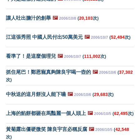
讓人吐出膽汁的創舉
🖼️
(
20,103
次)
2006/10/8
江這張秀照 中國人民付出50萬美元
🖼️
(
52,494
次)
2006/10/7
看準了！是這麼個理兒
🖼️
(
111,002
次)
2006/10/7
抓住尾巴！鄭恩寵真夠陳良宇喝一壺的
🖼️
(
37,302
2006/10/6
次)
中秋送的這月餅沒人能下嚥
🖼️
(
29,683
次)
2006/10/6
上海的餡餅都砸在馬豔麗一個人頭上
🖼️
(
62,495
次)
2006/10/5
黃菊露出僵硬微笑 陳良宇言必稱反腐
🖼️
(
42,548
2006/10/5
次)