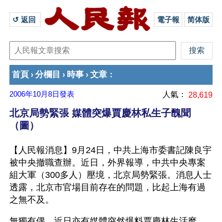
↺ 返回 
電子報
简体版
首頁
分欄目
時事
文章
›
›
›
：
2006年10月8日
發表
人氣：
28,619
北京局勢緊張 媒體突爆賈慶林私生子醜聞
（圖）
【人民報消息】9月24日，中共上海市委書記陳良宇
被中央撤職查辦。近日，外界報導，中共中央專案
組大軍（300多人）壓境，北京局勢緊張。消息人士
透露，北京市官場目前存在的問題，比起上海有過
之無不及。
無獨有偶，近日亦有媒體突然爆料賈慶林生活糜