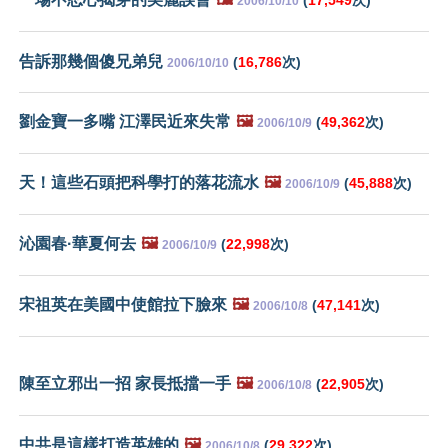
2006/10/10
告訴那幾個傻兄弟兒
(
16,786
次)
2006/10/10
劉金寶一多嘴 江澤民近來失常
🖼️
(
49,362
次)
2006/10/9
天！這些石頭把科學打的落花流水
🖼️
(
45,888
次)
2006/10/9
沁園春·華夏何去
🖼️
(
22,998
次)
2006/10/9
宋祖英在美國中使館拉下臉來
🖼️
(
47,141
次)
2006/10/8
陳至立邪出一招 家長抵擋一手
🖼️
(
22,905
次)
2006/10/8
中共是這樣打造英雄的
🖼️
(
29,322
次)
2006/10/8