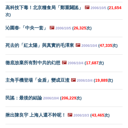
高科技下毒！北京糧食局「鄭重闢謠」
🖼️
(
21,654
2006/10/5
次)
沁園春·「中央一套」
🖼️
(
26,325
次)
2006/10/5
死去的「紅太陽」與真實的毛澤東
🖼️
(
47,335
次)
2006/10/4
徹底放棄所有對中共的幻想
🖼️
(
17,687
次)
2006/10/4
主角手機登場「金盾」變成豆渣
🖼️
(
19,889
次)
2006/10/4
民謠：最後的結論
(
206,229
次)
2006/10/4
揪出陳良宇 上海人還不幹呢！
🖼️
(
43,465
次)
2006/10/3