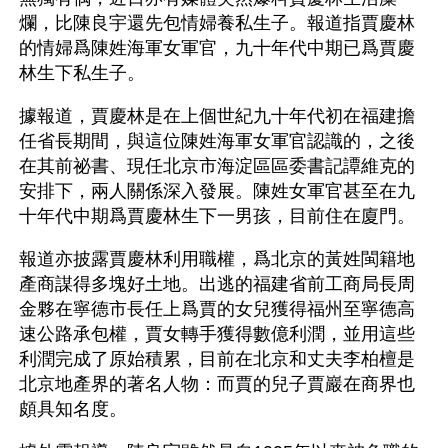
爛，比陳良宇還先包情婦養私生子。報道指賈慶林
的情婦爲陳姓海軍女軍官，九十年代中期已爲賈慶
林生下私生子。
據報道，賈慶林是在上個世紀九十年代初在福建擔
任省長期間，與這位陳姓海軍女軍官認識的，之後
在其前祕書、現任北京市海淀區區委書記譚維克的
安排下，兩人關係深入發展。陳姓女軍官甚至在九
十年代中期爲賈慶林生下一男孩，目前住在廈門。
報道亦披露賈慶林利用職權，爲北京的黃姓閩籍地
產商謀得多塊好土地。出逃的福建省前工商局長周
金夥在寧德市長任上爲賈的女兒獲得福州至寧德高
速公路承包權，賈女轉手獲得數億利潤，並用這些
利潤完成了原始積累，目前在北京和丈夫李柏檀是
北京地產界的著名人物：而賈的兒子賈巖在商界也
頗具知名度。