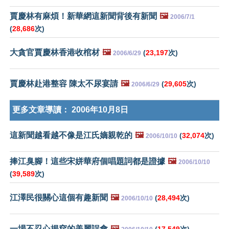
賈慶林有麻煩！新華網這新聞背後有新聞
🖼️
2006/7/1
(
28,686
次)
大貪官賈慶林香港收棺材
🖼️
(
23,197
次)
2006/6/29
賈慶林赴港整容 陳太不尿宴請
🖼️
(
29,605
次)
2006/6/29
更多文章導讀：
2006年10月8日
這新聞越看越不像是江氏嫡親乾的
🖼️
(
32,074
次)
2006/10/10
捧江臭腳！這些宋姘華府個唱題詞都是證據
🖼️
2006/10/10
(
39,589
次)
江澤民很關心這個有趣新聞
🖼️
(
28,494
次)
2006/10/10
一場不忍心揭穿的美麗誤會
🖼️
(
17,549
次)