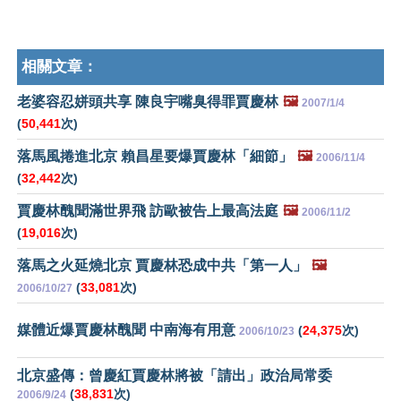
相關文章：
老婆容忍姘頭共享 陳良宇嘴臭得罪賈慶林
🖼️
2007/1/4
(
50,441
次)
落馬風捲進北京 賴昌星要爆賈慶林「細節」
🖼️
2006/11/4
(
32,442
次)
賈慶林醜聞滿世界飛 訪歐被告上最高法庭
🖼️
2006/11/2
(
19,016
次)
落馬之火延燒北京 賈慶林恐成中共「第一人」
🖼️
(
33,081
次)
2006/10/27
媒體近爆賈慶林醜聞 中南海有用意
(
24,375
次)
2006/10/23
北京盛傳：曾慶紅賈慶林將被「請出」政治局常委
(
38,831
次)
2006/9/24