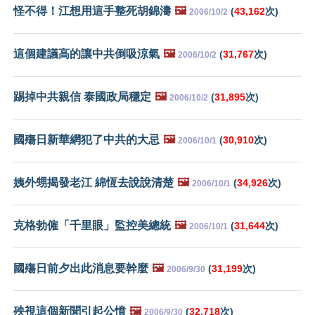
怪不得！江想用這手整死胡錦濤
🖼️
(
43,162
次)
2006/10/2
這個建議高的讓中共倒吸涼氣
🖼️
(
31,767
次)
2006/10/2
踢掉中共親信 泰國政局穩定
🖼️
(
31,895
次)
2006/10/2
國殤日新華網犯了中共的大忌
🖼️
(
30,910
次)
2006/10/1
姨外甥揭發老江 綿恆去說說清楚
🖼️
(
34,926
次)
2006/10/1
克格勃僱「千里眼」監控美總統
🖼️
(
31,644
次)
2006/10/1
國殤日前夕出此消息要幹麼
🖼️
(
31,199
次)
2006/9/30
殃視這個新聞引起公憤
🖼️
(
32,718
次)
2006/9/30