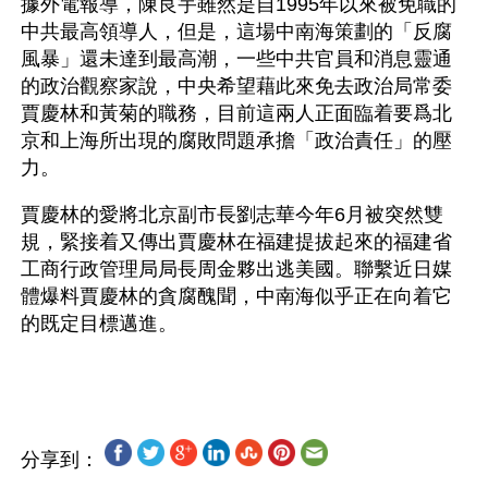
據外電報導，陳良宇雖然是自1995年以來被免職的
中共最高領導人，但是，這場中南海策劃的「反腐
風暴」還未達到最高潮，一些中共官員和消息靈通
的政治觀察家說，中央希望藉此來免去政治局常委
賈慶林和黃菊的職務，目前這兩人正面臨着要爲北
京和上海所出現的腐敗問題承擔「政治責任」的壓
力。
賈慶林的愛將北京副市長劉志華今年6月被突然雙
規，緊接着又傳出賈慶林在福建提拔起來的福建省
工商行政管理局局長周金夥出逃美國。聯繫近日媒
體爆料賈慶林的貪腐醜聞，中南海似乎正在向着它
的既定目標邁進。
分享到：