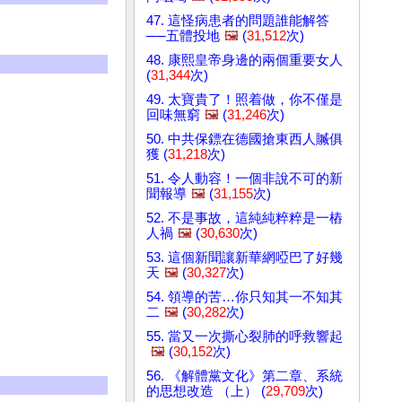
47. 這怪病患者的問題誰能解答
──五體投地
🖼️
(
31,512
次)
48. 康熙皇帝身邊的兩個重要女人
(
31,344
次)
49. 太寶貴了！照着做，你不僅是
回味無窮
🖼️
(
31,246
次)
50. 中共保鏢在德國搶東西人贓俱
獲 (
31,218
次)
51. 令人動容！一個非說不可的新
聞報導
🖼️
(
31,155
次)
52. 不是事故，這純純粹粹是一樁
人禍
🖼️
(
30,630
次)
53. 這個新聞讓新華網啞巴了好幾
天
🖼️
(
30,327
次)
54. 領導的苦…你只知其一不知其
二
🖼️
(
30,282
次)
55. 當又一次撕心裂肺的呼救響起
🖼️
(
30,152
次)
56. 《解體黨文化》第二章、系統
的思想改造 （上） (
29,709
次)