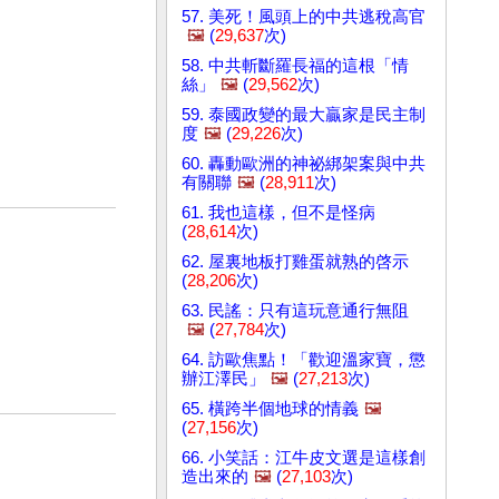
57. 美死！風頭上的中共逃稅高官
🖼️
(
29,637
次)
58. 中共斬斷羅長福的這根「情
絲」
🖼️
(
29,562
次)
59. 泰國政變的最大贏家是民主制
度
🖼️
(
29,226
次)
60. 轟動歐洲的神祕綁架案與中共
有關聯
🖼️
(
28,911
次)
61. 我也這樣，但不是怪病
(
28,614
次)
62. 屋裏地板打雞蛋就熟的啓示
(
28,206
次)
63. 民謠：只有這玩意通行無阻
🖼️
(
27,784
次)
64. 訪歐焦點！「歡迎溫家寶，懲
辦江澤民」
🖼️
(
27,213
次)
65. 橫跨半個地球的情義
🖼️
(
27,156
次)
66. 小笑話：江牛皮文選是這樣創
造出來的
🖼️
(
27,103
次)