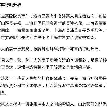
海幫行動升級
基金案除陳良宇外，還有已經有多名涉案人員先後被拘，包括
寶山區長秦裕、上海社保局基金監管處長陸祺偉、上海電氣董
韓國璋、上海電氣董事張榮坤、上海新黃浦董事長吳明烈等。
、市委統戰部長沈紅光等兩名上海市常委也涉案被審查。
兩人的妻子被雙規，被認爲胡錦濤打擊上海幫的行動升級。
官員表示，黃、陳二人的妻子所涉貪污的30億鉅款，是經胡
位官員說，通報中講黃菊的妻子餘慧文是貪污的主犯。
案涉及卅二億元人民幣的社會保障基金，先前上海市社保局長
福禧投資公司主席張榮坤，用以競投滬杭高速公路的經營權，
扣查。
餘慧文是祝均一與張榮坤兩人之間的牽線人。由於黃菊的關係