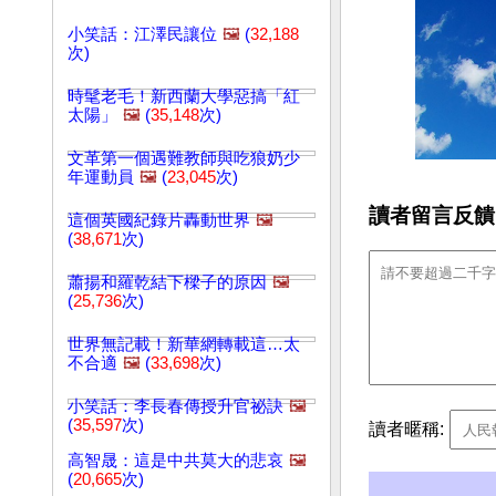
小笑話：江澤民讓位
🖼️
(
32,188
次)
時髦老毛！新西蘭大學惡搞「紅
太陽」
🖼️
(
35,148
次)
文革第一個遇難教師與吃狼奶少
年運動員
🖼️
(
23,045
次)
讀者留言反饋
這個英國紀錄片轟動世界
🖼️
(
38,671
次)
蕭揚和羅乾結下樑子的原因
🖼️
(
25,736
次)
世界無記載！新華網轉載這…太
不合適
🖼️
(
33,698
次)
小笑話：李長春傳授升官祕訣
🖼️
(
35,597
次)
讀者暱稱:
高智晟：這是中共莫大的悲哀
🖼️
(
20,665
次)