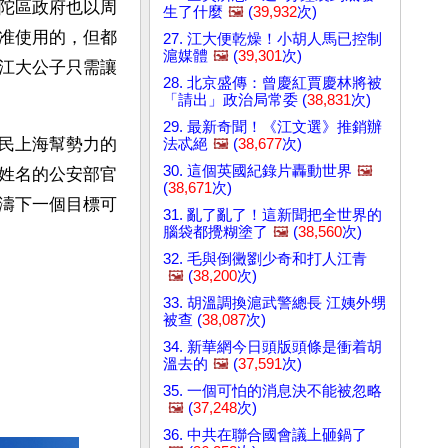
陀區政府也以周
生了什麼
🖼️
(
39,932
次)
准使用的，但都
27. 江大便乾燥！小胡人馬已控制
滬媒體
🖼️
(
39,301
次)
江大公子只需讓
28. 北京盛傳：曾慶紅賈慶林將被
「請出」政治局常委 (
38,831
次)
29. 最新奇聞！《江文選》推銷辦
民上海幫勢力的
法忒絕
🖼️
(
38,677
次)
30. 這個英國紀錄片轟動世界
🖼️
姓名的公安部官
(
38,671
次)
濤下一個目標可
31. 亂了亂了！這新聞把全世界的
腦袋都攪糊塗了
🖼️
(
38,560
次)
32. 毛與倒黴劉少奇和打人江青
🖼️
(
38,200
次)
33. 胡溫調換滬武警總長 江姨外甥
被查 (
38,087
次)
34. 新華網今日頭版頭條是衝着胡
溫去的
🖼️
(
37,591
次)
35. 一個可怕的消息決不能被忽略
🖼️
(
37,248
次)
36. 中共在聯合國會議上砸鍋了