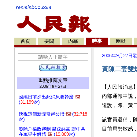
首頁
要聞
內幕
時事
幽默
2006年9月27日
黃陳二妻雙
重點推薦文章
2006年9月27日
【人民報消息
內部通報中說
國殤日前夕出此消息要幹麼
🖼️
(
31,199
次)
還說，陳、黃
殃視這個新聞引起公憤
🖼️
(
32,718
次)
該官員還稱，
目前局勢敏感
廢除戶檔政審制 羣踩惡黨 讓中共
在罵聲中解體
🖼️
(
19,009
次)