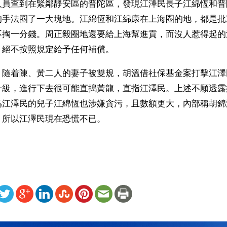
人員查到在緊鄰靜安區的普陀區，發現江澤民長子江綿恆和普
的手法圈了一大塊地。江綿恆和江綿康在上海圈的地，都是批
不掏一分錢。周正毅圈地還要給上海幫進貢，而沒人惹得起的
，絕不按照規定給予任何補償。
，隨着陳、黃二人的妻子被雙規，胡溫借社保基金案打擊江澤
升級，進行下去很可能直搗黃龍，直指江澤民。上述不願透露
爲江澤民的兒子江綿恆也涉嫌貪污，且數額更大，內部稱胡錦
，所以江澤民現在恐慌不已。
ww.renminbao.com/rmb/articles/2006/9/27/41764b.html