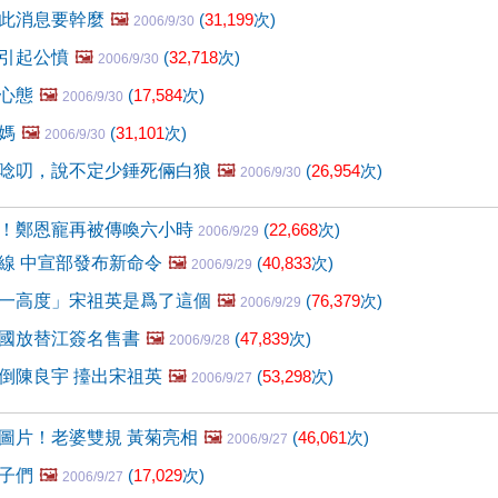
此消息要幹麼
🖼️
(
31,199
次)
2006/9/30
引起公憤
🖼️
(
32,718
次)
2006/9/30
心態
🖼️
(
17,584
次)
2006/9/30
媽
🖼️
(
31,101
次)
2006/9/30
唸叨，說不定少錘死倆白狼
🖼️
(
26,954
次)
2006/9/30
！鄭恩寵再被傳喚六小時
(
22,668
次)
2006/9/29
線 中宣部發布新命令
🖼️
(
40,833
次)
2006/9/29
一高度」宋祖英是爲了這個
🖼️
(
76,379
次)
2006/9/29
國放替江簽名售書
🖼️
(
47,839
次)
2006/9/28
倒陳良宇 擡出宋祖英
🖼️
(
53,298
次)
2006/9/27
圖片！老婆雙規 黃菊亮相
🖼️
(
46,061
次)
2006/9/27
子們
🖼️
(
17,029
次)
2006/9/27