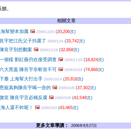
反饋。
相關文章
上海幫變本加厲
🖼️
(
20,206
次)
2006/12/20
良宇把江氏父子抖露了
(
33,742
次)
2006/12/4
陳良宇別想翻案
🖼️
(
32,858
次)
2006/11/18
一個樣 劉紅薇仍在接受調查
🖼️
(
18,824
次)
2006/11/18
六大黑蓋 陳良宇非斬首不可
🖼️
(
74,866
次)
2006/10/18
下臺 上海幫大打出手
(
20,818
次)
2006/10/14
恩寵真夠陳良宇喝一壺的
🖼️
(
37,302
次)
2006/10/6
微笑 陳良宇言必稱反腐
🖼️
(
42,548
次)
2006/10/5
上海人還不幹呢！
🖼️
(
43,465
次)
2006/10/3
更多文章導讀：
2006年9月27日