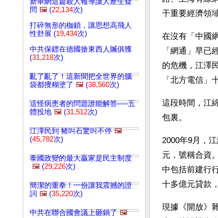
新華網這篇殺人報導讓人產生疑
問
🖼️
(
22,134
次)
干重要經濟領
打碎無形的枷鎖，讓思想高飛人
性舒展 (
19,434
次)
在沒有「中國
中共保鏢在德國搶東西人贓俱獲
「網通」早已
(
31,218
次)
的危機，江澤
亂了亂了！這新聞把全世界的腦
「北方電信」
袋都攪糊塗了
🖼️
(
38,560
次)
這段時間，江
這怪病患者的問題誰能解答──五
體投地
🖼️
(
31,512
次)
包裏。
江澤民到 豬叫石驚叫不停
🖼️
(
45,782
次)
2000年9月
元，號稱合資
泰國政變的最大贏家是民主制度
🖼️
(
29,226
次)
中包括前建行
十多億元貸款
簡潔的重拳！一份讓我震撼的證
詞
🖼️
(
35,220
次)
現據《開放》
中共在聯合國會議上砸鍋了
🖼️