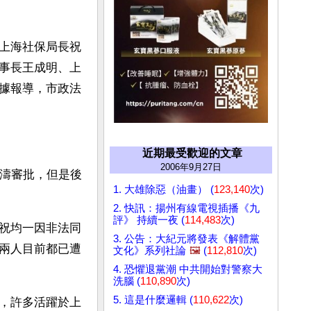
上海社保局長祝
事長王成明、上
據報導，市政法
近期最受歡迎的文章
2006年9月27日
錦濤審批，但是後
1. 大雄除惡（油畫） (
123,140
次)
2. 快訊：揚州有線電視插播《九
評》 持續一夜 (
114,483
次)
祝均一因非法同
3. 公告：大紀元將發表《解體黨
兩人目前都已遭
文化》系列社論
🖼️
(
112,810
次)
4. 恐懼退黨潮 中共開始對警察大
洗腦 (
110,890
次)
5. 這是什麼邏輯 (
110,622
次)
，許多活躍於上