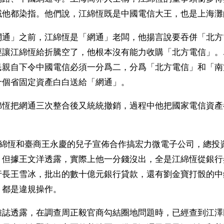
域他都染指。他們說，江綿恆既是中國電信大王，也是上海灘
網通」之前，江綿恆是「網通」老闆，他揚言說要吞併「北方
經讓江綿恆給折騰空了，他根本沒有能力收購「北方電信」。
民親自下令中國電信必須一分爲二，分爲「北方電信」和「南
十個省固定資產白白送給「網通」。
綿恆把網通三次整合後又統統撤銷，過程中他把國家電信資產
，江綿恆和臺商王永慶的兒子宣佈合作搞宏力微電子公司，總投
。但據王文洋透露，實際上他一分錢沒出，全是江綿恆從銀行
行長王雪冰，批出的數十億元銀行貸款，還有劉金寶打骰的中
，都是違規操作。
雜誌透露，在調查周正毅官商勾結圈地問題時，已經查到江澤