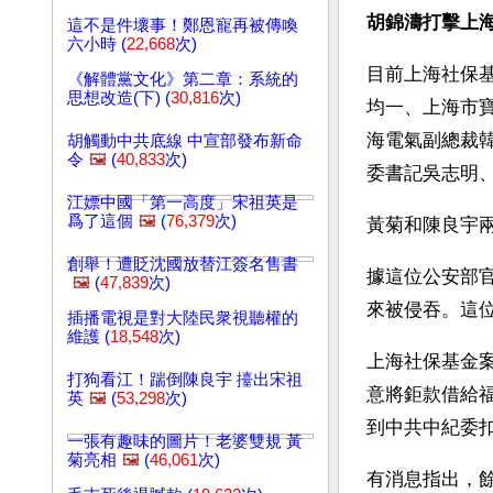
胡錦濤打擊上
這不是件壞事！鄭恩寵再被傳喚
六小時 (
22,668
次)
目前上海社保
《解體黨文化》第二章：系統的
思想改造(下) (
30,816
次)
均一、上海市
海電氣副總裁
胡觸動中共底線 中宣部發布新命
令
🖼️
(
40,833
次)
委書記吳志明
江嫖中國「第一高度」宋祖英是
爲了這個
🖼️
(
76,379
次)
黃菊和陳良宇
創舉！遭貶沈國放替江簽名售書
據這位公安部
🖼️
(
47,839
次)
來被侵吞。這
插播電視是對大陸民衆視聽權的
維護 (
18,548
次)
上海社保基金
打狗看江！踹倒陳良宇 擡出宋祖
意將鉅款借給
英
🖼️
(
53,298
次)
到中共中紀委
一張有趣味的圖片！老婆雙規 黃
菊亮相
🖼️
(
46,061
次)
有消息指出，