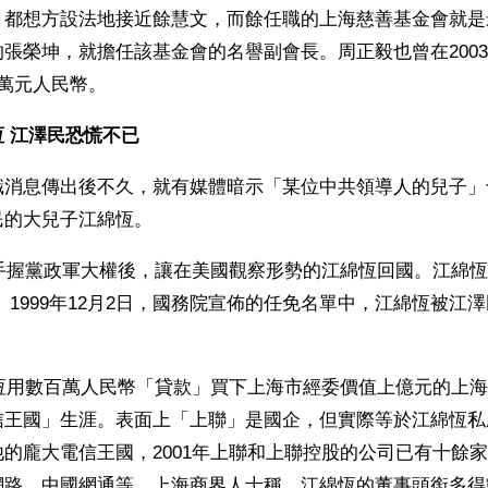
，都想方設法地接近餘慧文，而餘任職的上海慈善基金會就是
張榮坤，就擔任該基金會的名譽副會長。周正毅也曾在200
萬元人民幣。
 江澤民恐慌不已
職消息傳出後不久，就有媒體暗示「某位中共領導人的兒子」
民的大兒子江綿恆。
民手握黨政軍大權後，讓在美國觀察形勢的江綿恆回國。江綿
 1999年12月2日，國務院宣佈的任免名單中，江綿恆被江
綿恆用數百萬人民幣「貸款」買下上海市經委價值上億元的上
信王國」生涯。表面上「上聯」是國企，但實際等於江綿恆私
的龐大電信王國，2001年上聯和上聯控股的公司已有十餘
網路、中國網通等。上海商界人士稱，江綿恆的董事頭銜多得