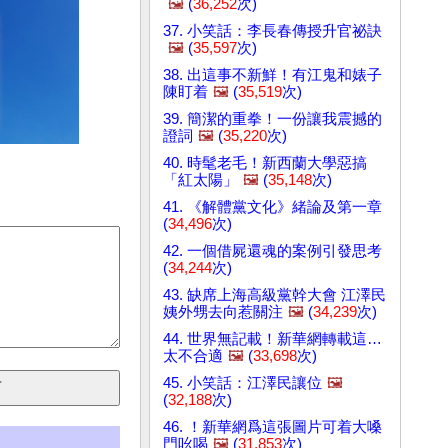
🖼️
(
36,252
次)
37. 小笑話：李長春傳授升官祕訣
🖼️
(
35,597
次)
38. 出這事不新鮮！有江鬼和婊子
陳盯着
🖼️
(
35,519
次)
39. 簡潔的重拳！一份讓我震撼的
證詞
🖼️
(
35,220
次)
40. 時髦老毛！新西蘭大學惡搞
「紅太陽」
🖼️
(
35,148
次)
41. 《解體黨文化》緒論及第一章
(
34,496
次)
42. 一個借屍還魂的案例引發思考
(
34,244
次)
43. 缺席上海高級黨幹大會 江澤民
姨外甥去向惹關注
🖼️
(
34,239
次)
44. 世界無記載！新華網轉載這…
太不合適
🖼️
(
33,698
次)
45. 小笑話：江澤民讓位
🖼️
(
32,188
次)
46. ！新華網爲這張圖片可着大嗓
門吆喝
🖼️
(
31,853
次)