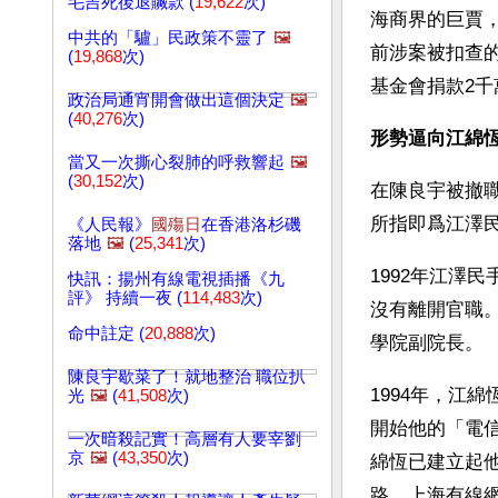
毛吉死後退贓款 (
19,622
次)
海商界的巨賈
中共的「驢」民政策不靈了
🖼️
前涉案被扣查的
(
19,868
次)
基金會捐款2千
政治局通宵開會做出這個決定
🖼️
(
40,276
次)
形勢逼向江綿恆
當又一次撕心裂肺的呼救響起
🖼️
(
30,152
次)
在陳良宇被撤
所指即爲江澤
《人民報》
國殤日
在香港洛杉磯
落地
🖼️
(
25,341
次)
1992年江澤
快訊：揚州有線電視插播《九
評》 持續一夜 (
114,483
次)
沒有離開官職。
命中註定 (
20,888
次)
學院副院長。
陳良宇歇菜了！就地整治 職位扒
1994年，江
光
🖼️
(
41,508
次)
開始他的「電
一次暗殺記實！高層有人要宰劉
京
🖼️
(
43,350
次)
綿恆已建立起他
路、上海有線