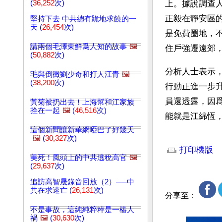
(
36,252
次)
上。據說調查
正毅在靜安區
堅持下去 中共總有跪地求饒的一
天 (
26,454
次)
是免費圈地，
講兩個毛澤東鮮爲人知的故事
🖼️
住戶強遷遠郊
(
50,882
次)
分析人士表示
毛與倒黴劉少奇和打人江青
🖼️
(
38,200
次)
行動正進一步
員還透露，因
黃菊被扔出去！上海幫和江家族
拴在一起
🖼️
(
46,516
次)
能就是江綿恆
這個新聞讓新華網啞巴了好幾天
文章網址: http://w
🖼️
(
30,327
次)
打印機版
美死！風頭上的中共逃稅高官
🖼️
(
29,637
次)
追訪高智晟錄音回放（2）──中
共在求速亡 (
26,131
次)
分享至：
不是事故，這純純粹粹是一樁人
禍
🖼️
(
30,630
次)