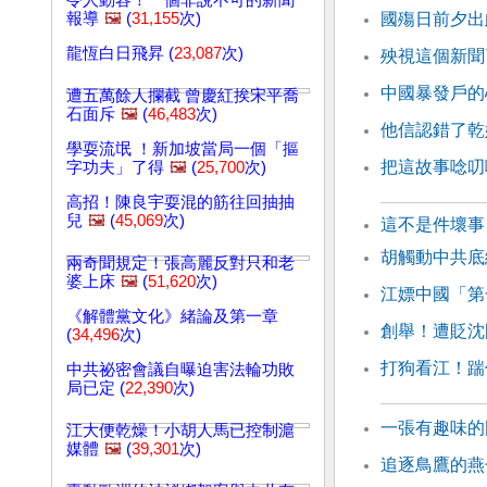
令人動容！一個非說不可的新聞
報導
🖼️
(
31,155
次)
國殤日前夕出
龍恆白日飛昇 (
23,087
次)
殃視這個新聞
中國暴發戶的
遭五萬餘人攔截 曾慶紅挨宋平喬
石面斥
🖼️
(
46,483
次)
他信認錯了乾
學耍流氓 ！新加坡當局一個「摳
把這故事唸叨
字功夫」了得
🖼️
(
25,700
次)
高招！陳良宇耍混的筋往回抽抽
兒
🖼️
(
45,069
次)
這不是件壞事
胡觸動中共底
兩奇聞規定！張高麗反對只和老
婆上床
🖼️
(
51,620
次)
江嫖中國「第
《解體黨文化》緒論及第一章
創舉！遭貶沈
(
34,496
次)
打狗看江！踹
中共祕密會議自曝迫害法輪功敗
局已定 (
22,390
次)
一張有趣味的
江大便乾燥！小胡人馬已控制滬
媒體
🖼️
(
39,301
次)
追逐鳥鷹的燕