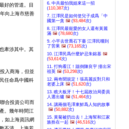
6. 中共最怕我姐來這一招
最好的管道。目
(
110,387
次)
3年向上海市慈善
7. 江澤民是如何使兒子成爲「中
國第一貪
🖼️
(
93,484
次)
8. 江澤民最寵愛的女人還有黃麗
滿
🖼️
(
78,680
次)
9. 小平去世喬石下臺 江澤民嚐到
了苦果
🖼️
(
73,165
次)
也牽涉其中。其
10. 江澤民爲什麼妒忌朱鎔基
🖼️
(
53,614
次)
11. 打狗看江！踹倒陳良宇 擡出宋
恆投入商海，但並
祖英
🖼️
(
53,298
次)
12. 兩奇聞規定！張高麗反對只和
澤民任命爲中國科
老婆上床
🖼️
(
51,620
次)
13. 瞧大板牙！十七屆政治局委員
人選出爐
🖼️
(
51,464
次)
海聯合投資公司而
14. 講兩個毛澤東鮮爲人知的故事
🖼️
(
50,882
次)
產。幾年時間江
15. 黃菊被扔出去！上海幫和江家
家，如上海資訊網
族拴在一起
🖼️
(
46,516
次)
數不清，上海若