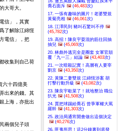
16. 遭五萬餘人攔截 曾慶紅挨宋平
喬石面斥
🖼️
(
46,483
次)
的大哥大。
17. 一張有趣味的圖片！老婆雙規
黃菊亮相
🖼️
(
46,061
次)
電信」，其實
18. 江澤民到 豬叫石驚叫不停
🖼️
爲了解除江綿恆
(
45,782
次)
方電信」，把
19. 高招！陳良宇耍混的筋往回抽
抽兒
🖼️
(
45,069
次)
20. 林彪外逃完全是圈套 女軍官顛
覆「九一三」結論
🖼️
(
43,403
次)
都收集到自己荷
21. 一次暗殺記實！高層有人要宰
劉京
🖼️
(
43,350
次)
22. 黃陳二妻雙規 江綿恆涉案 胡
打擊行動升級
🖼️
(
43,082
次)
資六十四億美
23. 陳良宇歇菜了！就地整治 職位
弄出來的錢。其
扒光
🖼️
(
41,508
次)
銀上海，亦批出
24. 賈把球踢給喬石 曾爭軍權大罵
羅幹
🖼️
(
41,303
次)
25. 政治局通宵開會做出這個決定
🖼️
(
40,276
次)
民兩個兒子頭
26. 匪夷所思！這2分鐘裏到底發