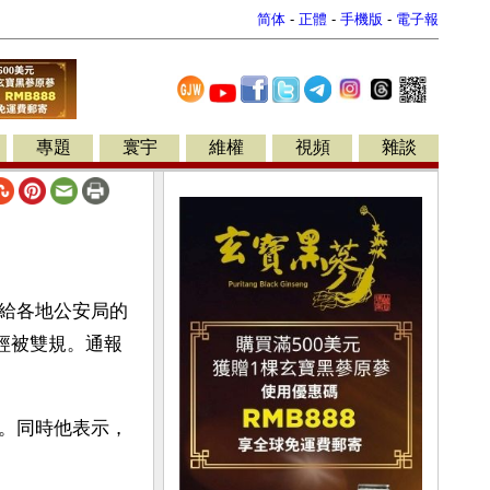
简体
-
正體
-
手機版
-
電子報
專題
寰宇
維權
視頻
雜談
給各地公安局的
經被雙規。通報
。同時他表示，