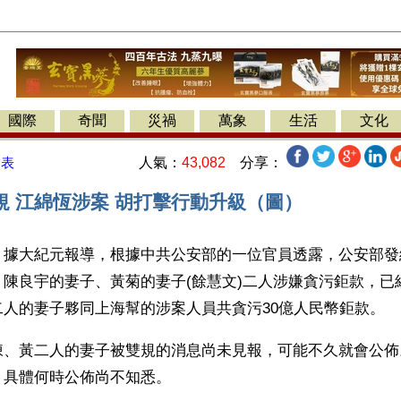
國際
奇聞
災禍
萬象
生活
文化
人氣：
43,082
分享：
發表
規 江綿恆涉案 胡打擊行動升級（圖）
】據大紀元報導，根據中共公安部的一位官員透露，公安部發
，陳良宇的妻子、黃菊的妻子(餘慧文)二人涉嫌貪污鉅款，已
二人的妻子夥同上海幫的涉案人員共貪污30億人民幣鉅款。
陳、黃二人的妻子被雙規的消息尚未見報，可能不久就會公佈
，具體何時公佈尚不知悉。