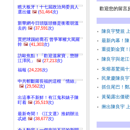
瞧大板牙！十七屆政治局委員人
歡迎您的留言
選出爐
🖼️
(
51,464
次)
新華網今日頭版頭條是衝着胡溫
去的
🖼️
(
37,591
次)
陳良宇雙規 
賈把球踢給喬石 曾爭軍權大罵羅
最新內幕！陳
幹
🖼️
(
41,303
次)
重提劉金寶！
訪歐焦點！「歡迎溫家寶，懲辦
陳良宇與老江
江澤民」
🖼️
(
27,213
次)
朱熔基驚揭十
福報 (
24,226
次)
民衆慶陳良宇
中共斬斷羅長福的這根「情絲」
🖼️
(
29,562
次)
抓住尾巴！鄭
黃菊露出僵硬
出這事不新鮮！有江鬼和婊子陳
盯着
🖼️
(
35,519
次)
揪出陳良宇 
最新奇聞！《江文選》推銷辦法
忒絕
🖼️
(
38,677
次)