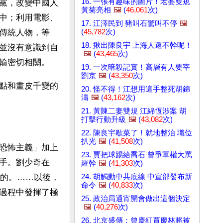
16. 一張有趣味的圖片！老婆雙規
黨，改變中國人
黃菊亮相
🖼️
(
46,061
次)
中；利用電影、
17. 江澤民到 豬叫石驚叫不停
🖼️
(
45,782
次)
傳統人物，等
18. 揪出陳良宇 上海人還不幹呢！
並沒有意識到自
🖼️
(
43,465
次)
輸密切相關。
19. 一次暗殺記實！高層有人要宰
劉京
🖼️
(
43,350
次)
點和畫皮千變的
20. 怪不得！江想用這手整死胡錦
濤
🖼️
(
43,162
次)
21. 黃陳二妻雙規 江綿恆涉案 胡
打擊行動升級
🖼️
(
43,082
次)
22. 陳良宇歇菜了！就地整治 職位
扒光
🖼️
(
41,508
次)
恐怖主義」加上
23. 賈把球踢給喬石 曾爭軍權大罵
手。劉少奇在
羅幹
🖼️
(
41,303
次)
24. 胡觸動中共底線 中宣部發布新
傳的。……以後，
命令
🖼️
(
40,833
次)
過程中發揮了極
25. 政治局通宵開會做出這個決定
🖼️
(
40,276
次)
26. 北京盛傳：曾慶紅賈慶林將被