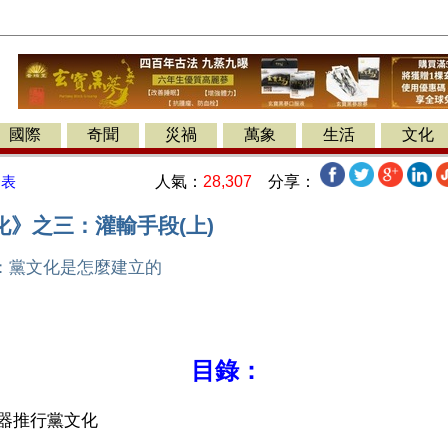
國際
奇聞
災禍
萬象
生活
文化
人氣：
28,307
分享：
發表
化》之三：灌輸手段(上)
：黨文化是怎麼建立的
】
目錄：
器推行黨文化