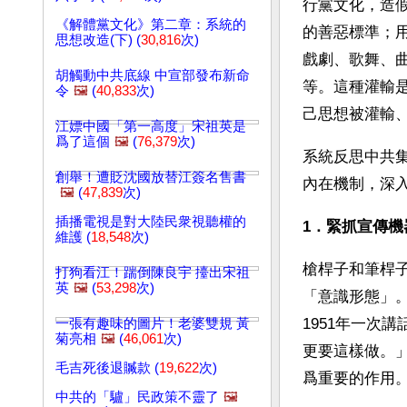
行黨文化，造
《解體黨文化》第二章：系統的
的善惡標準；
思想改造(下) (
30,816
次)
戲劇、歌舞、
胡觸動中共底線 中宣部發布新命
等。這種灌輸
令
🖼️
(
40,833
次)
己思想被灌輸
江嫖中國「第一高度」宋祖英是
爲了這個
🖼️
(
76,379
次)
系統反思中共
創舉！遭貶沈國放替江簽名售書
內在機制，深
🖼️
(
47,839
次)
插播電視是對大陸民衆視聽權的
1．緊抓宣傳機
維護 (
18,548
次)
槍桿子和筆桿
打狗看江！踹倒陳良宇 擡出宋祖
英
🖼️
(
53,298
次)
「意識形態」
1951年一次
一張有趣味的圖片！老婆雙規 黃
菊亮相
🖼️
(
46,061
次)
更要這樣做。
毛吉死後退贓款 (
19,622
次)
爲重要的作用
中共的「驢」民政策不靈了
🖼️