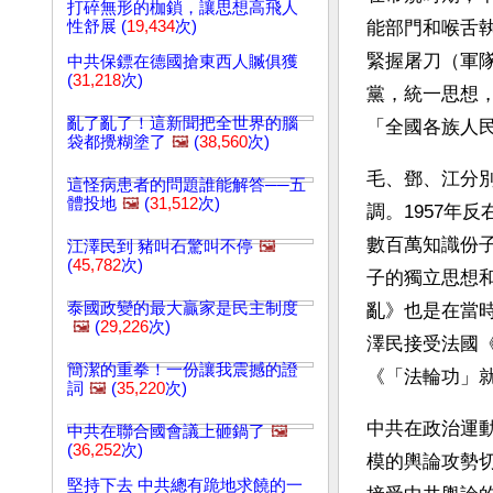
打碎無形的枷鎖，讓思想高飛人
性舒展 (
19,434
次)
能部門和喉舌
緊握屠刀（軍
中共保鏢在德國搶東西人贓俱獲
(
31,218
次)
黨，統一思想
亂了亂了！這新聞把全世界的腦
「全國各族人
袋都攪糊塗了
🖼️
(
38,560
次)
毛、鄧、江分
這怪病患者的問題誰能解答──五
體投地
🖼️
(
31,512
次)
調。1957年
數百萬知識份
江澤民到 豬叫石驚叫不停
🖼️
(
45,782
次)
子的獨立思想和
泰國政變的最大贏家是民主制度
亂》也是在當時
🖼️
(
29,226
次)
澤民接受法國
簡潔的重拳！一份讓我震撼的證
《「法輪功」
詞
🖼️
(
35,220
次)
中共在政治運
中共在聯合國會議上砸鍋了
🖼️
(
36,252
次)
模的輿論攻勢
堅持下去 中共總有跪地求饒的一