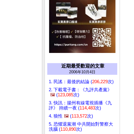
近期最受歡迎的文章
2006年10月4日
1. 民謠：最後的結論 (
206,229
次)
2. 下載電子書：《九評共產黨》
🖼️
(
123,085
次)
3. 快訊：揚州有線電視插播《九
評》 持續一夜 (
114,483
次)
4. 狼性
🖼️
(
113,572
次)
5. 恐懼退黨潮 中共開始對警察大
洗腦 (
110,890
次)