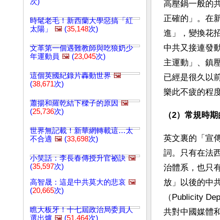
次)
高壓鍋一般的
正確的」。在
時髦老毛！新西蘭大學惡搞「紅
太陽」
🖼️
(
35,148
次)
進」，變換花
中共又接連發
文革第一個遇難教師與吃狼奶少
年運動員
🖼️
(
23,045
次)
主運動」、鎮
這個英國紀錄片轟動世界
🖼️
已經是很久以
(
38,671
次)
樂此不疲的程
蕭揚和羅乾結下樑子的原因
🖼️
(
25,736
次)
（2）常規時
世界無記載！新華網轉載這…太
英文裏的「宣傳
不合適
🖼️
(
33,698
次)
詞。只有在法
小笑話：李長春傳授升官祕訣
🖼️
(
35,597
次)
治體系，也只
放」以後的中
高智晟：這是中共莫大的悲哀
🖼️
(
20,665
次)
（Publici
瞧大板牙！十七屆政治局委員人
共對中國媒體
選出爐
🖼️
(
51,464
次)