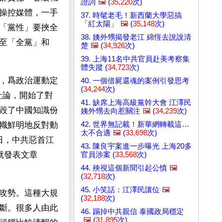
證詞
🖼️
(
35,220
次)
操控媒體，一手
37. 時髦老毛！新西蘭大學惡搞
「紅太陽」
🖼️
(
35,148
次)
「黨性」要挾全
38. 姨外甥揭發老江 綿恆去說說清
至「全黨」和
楚
🖼️
(
34,926
次)
39. 上海11名中共官員赴美考察集
體失蹤 (
34,723
次)
，爲政治運動定
40. 一個借屍還魂的案例引發思考
(
34,244
次)
社論，開始了對
41. 缺席上海高級黨幹大會 江澤民
毀了中國知識份
姨外甥去向惹關注
🖼️
(
34,239
次)
42. 世界無記載！新華網轉載這…
旗幟鮮明地反對動
太不合適
🖼️
(
33,698
次)
5日，中共惡首江
43. 陳良宇案進一步曝光 上海20多
就發表文章
官員涉案 (
33,568
次)
44. 殃視這個新聞引起公憤
🖼️
。
(
32,718
次)
45. 小笑話：江澤民讓位
🖼️
攻勢。這種大規
(
32,188
次)
斷。很多人由此
46. 踢掉中共親信 泰國政局穩定
🖼️
(
31,895
次)