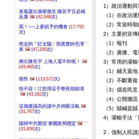
1）政治運動與
黃菊露出僵硬微笑 陳良宇言必稱
（1）在政治運
反腐
🖼️
(
42,548
次)
（2）常規時
罵！──上蒼賦予的機會 (
17,792
次)
2）主要的宣傳
（1）報刊
死去的「紅太陽」與真實的毛澤
東
🖼️
(
47,335
次)
（2）廣播、電
揪出陳良宇 上海人還不幹呢！
🖼️
3）常用的灌輸
(
43,465
次)
（1）鋪天蓋
狼性
🖼️
(
113,572
次)
（2）不斷重
怪不得！江想用這手整死胡錦濤
（3）僞造民
🖼️
(
43,162
次)
（4）公開撒謊
這個建議高的讓中共倒吸涼氣
🖼️
（5）賊喊捉
(
31,767
次)
4）灌輸手法「
踢掉中共親信 泰國政局穩定
🖼️
(
31,895
次)
2．強制人民讀