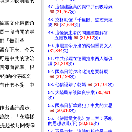
頭腦比較清醒的
47. 這個建議高的讓中共倒吸涼氣
🖼️
(
31,767
次)
48. 克格勃僱「千里眼」監控美總
輸黨文化這個角
統
🖼️
(
31,644
次)
長一段時間的灌
49. 這怪病患者的問題誰能解答
──五體投地
🖼️
(
31,512
次)
們「告別革
50. 康熙皇帝身邊的兩個重要女人
留存下來。今天
(
31,344
次)
可是中共的政治
51. 中共保鏢在德國搶東西人贓俱
獲 (
31,218
次)
四海而皆準、根
52. 國殤日前夕出此消息要幹麼
神內涵的傳統文
🖼️
(
31,199
次)
53. 他信認錯了乾媽
🖼️
(
31,101
次)
有什麼不妥。中
54. 大陸民衆談陳良宇案 (
30,991
次)
55. 國殤日新華網犯了中共的大忌
作出些許讓步。
🖼️
(
30,910
次)
曾說，「在這樣
56. 《解體黨文化》第二章：系統
的思想改造(下) (
30,816
次)
，提起被封閉得像
57. 不是事故，這純純粹粹是一樁