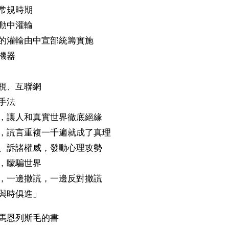
常規時期
動中灌輸
期的灌輸由中宣部統籌實施
機器
視、互聯網
手法
地，讓人和真實世界徹底絕緣
複，謊言重複一千遍就成了真理
意、訴諸權威，發動心理攻勢
，矇騙世界
賊，一邊撒謊，一邊反對撒謊
與時俱進」
馬恩列斯毛的書