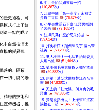
6. 中共最怕我姐來這一招
(
110,387
次)
7. 江嫖中國「第一高度」宋祖英
的歷史過程。可
是爲了這個
🖼️
(
76,379
次)
8. 小平去世喬石下臺 江澤民嚐到
爲模式打上了鮮
了苦果
🖼️
(
73,165
次)
到這一點的呢？
9. 江澤民爲什麼妒忌朱鎔基
🖼️
(
53,614
次)
化中自然推演出
10. 打狗看江！踹倒陳良宇 擡出宋
祖英
🖼️
(
53,298
次)
宣揚的變異觀
11. 瞧大板牙！十七屆政治局委員
人選出爐
🖼️
(
51,464
次)
12. 講兩個毛澤東鮮爲人知的故事
僞善的、隱蔽
🖼️
(
50,882
次)
在一切可能的場
13. 創舉！遭貶沈國放替江簽名售
書
🖼️
(
47,839
次)
14. 死去的「紅太陽」與真實的毛
澤東
🖼️
(
47,335
次)
、精緻的技術和
15. 黃菊被扔出去！上海幫和江家
住宣傳機器，推
族拴在一起
🖼️
(
46,516
次)