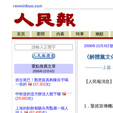
首頁
要聞
內幕
時事
幽默
2006年10月4日
《解體黨文
重點推薦文章
————上篇
2006年10月4日
抓住尾巴！鄭恩寵真夠陳良宇喝
【人民報消息
一壺的
🖼️
(
37,302
次)
中秋送的這月餅沒人能下嚥
🖼️
(
29,683
次)
1．緊抓宣傳機
上海的餡餅都砸在馬豔麗一個人
頭上
🖼️
(
62,495
次)