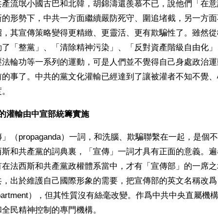
共產流氓小國古巴和北韓，胡錦濤還羨慕不已，說他們「在意
新的形勢下，中共一方面繼續嚴防死守、圍追堵截，另一方面
招，其宣傳策略變得更精緻、更靈活、更有欺騙性了。雖然從
動了「整黨」、「清除精神污染」、「反對資產階級自由化」
壓法輪功等一系列的運動，可是人們並不覺得自己身處政治運
前的事了。中共的黨文化灌輸已經達到了讓被灌者不知不覺、
度。
期的灌輸由中宣部統籌實施
」（propaganda）一詞，和洗腦、欺騙聯繫在一起，是個
西斯和共產黨的詞典裏，「宣傳」一詞才具有正面的意義。遍
有在法西斯和共產黨政權體系當中，才有「宣傳部」的一席之
共，出於維護自己國際形象的需要，把宣傳部的英文名稱改爲
ty Department），但其性質沒有絲毫改變。作爲中共中央直屬
和全民精神控制的專門機構。