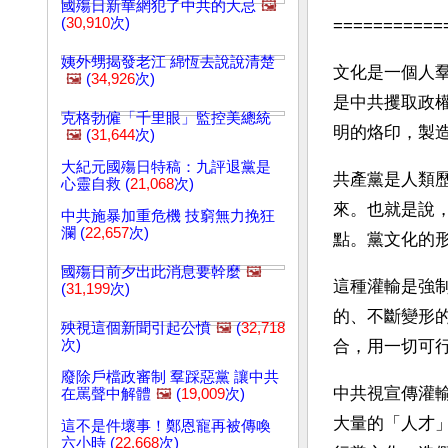
國殤日新華網犯了中共的大忌
🖼️
(
30,910
次)
===========
姨外甥揭發老江 綿恆去說說清楚
文化是一個人
🖼️
(
34,926
次)
是中共攫取政
克格勃僱「千里眼」監控美總統
明的烙印，製
🖼️
(
31,644
次)
大紀元國殤日特稿：九評退黨是
共產黨是人類
心靈自救 (
21,068
次)
來。也就是說
中共施暴加重危機 技窮無力挽狂
瀾 (
22,657
次)
點。黨文化的
國殤日前夕出此消息要幹麼
🖼️
這種灌輸是強
(
31,199
次)
的、不斷變形
殃視這個新聞引起公憤
🖼️
(
32,718
次)
合，用一切可
廢除戶檔政審制 羣踩惡黨 讓中共
中共視宣傳灌
在罵聲中解體
🖼️
(
19,009
次)
大量的「人才
這不是件壞事！鄭恩寵再被傳喚
六小時 (
22,668
次)