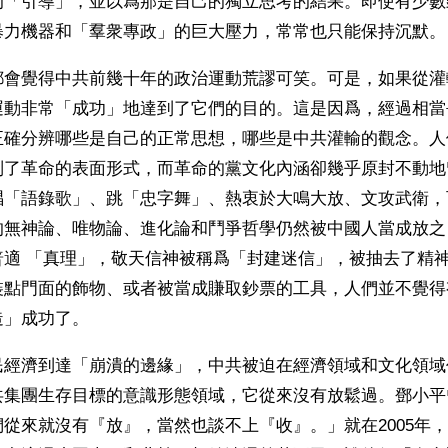
的「引導」，並以爲那是自己的獨立思考的結果。即使有少數
暴力機器和「羣衆專政」的巨大壓力，常常也只能保持沉默。
都會覺得中共前幾十年的政治運動荒謬可笑。可是，如果從灌
運動非常「成功」地達到了它們的目的。這是因爲，經過相當
正確分辨哪些是自己的正常思想，哪些是中共灌輸的觀念。人
別了革命的表面形式，而革命的黨文化內涵卻幾乎原封不動地
唱「語錄歌」、跳「忠字舞」、熱衷於大鳴大放、文攻武衛，
的無神論、唯物論、進化論和鬥爭哲學仍然被中國人當成放之
普適 「真理」，敬天信神被稱爲「封建迷信」，被抽去了精
裝點門面的飾物、或者被當成賺取鈔票的工具，人們並不覺得
造」成功了。
民經濟到達「崩潰的邊緣」，中共被迫在經濟領域和文化領域
共集團生存目標的意識形態領域，它從來沒有放鬆過。鄧小平
從來就沒有『放』，當然也談不上『收』。」就在2005年