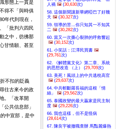
識形態上一貫是
人禍
🖼️
(
30,630
次)
不得不「與時俱
58. 這個新聞讓新華網啞巴了好幾
天
🖼️
(
30,327
次)
80年代到現在，
59. 領導的苦…你只知其一不知其
、「批判六四民
二
🖼️
(
30,282
次)
動之中，彷彿那
60. 當又一次撕心裂肺的呼救響起
🖼️
(
30,152
次)
心甘情願、甚至
61. 小笑話：江澤民買書
🖼️
(
29,761
次)
62. 《解體黨文化》第二章、系統
的思想改造 （上） (
29,709
次)
63. 美死！風頭上的中共逃稅高官
🖼️
(
29,637
次)
不折不扣的貶義
64. 中共斬斷羅長福的這根「情
尋往古來今的政
絲」
🖼️
(
29,562
次)
地。「改革開
65. 泰國政變的最大贏家是民主制
度
🖼️
(
29,226
次)
「公共信息部」
66. 我也這樣，但不是怪病
機構的中宣部，是中
(
28,614
次)
67. 陳良宇被撤職查辦 馬豔麗爆熱