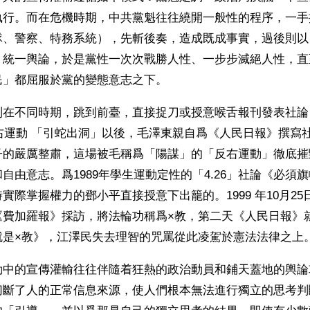
執行。而在危機時期，中共黨魁往往繞開一般性的程序，一手
隊、警察、特務系統），先斬後奏，造成既成事實，過後則以
，統一輿論，於是黨性一次次戰勝人性、一步步滅絕人性，直
民」都屈服於黨的變態意志之下。
別在不同時期，跳到前臺，直接捉刀或授意喉舌報刊發表社論
反右運動 「引蛇出洞」以後，毛澤東親自爲《人民日報》撰寫
子的嚴厲整肅，這場被毛稱爲「陽謀」的「反右運動」徹底摧
自由意志。爲1989年學生運動定性的「4.26」社論《必須
實際掌握權力的鄧小平直接授意下出籠的。1999 年10月2
《費加羅報》採訪，將法輪功稱爲×教，第二天《人民日報》
就是×教》，江澤民失去理智的咒罵從此凌駕於憲法法律之上
動中的宣傳灌輸往往伴隨着狂熱的政治動員和鋪天蓋地的輿論
切斷了人的正常信息來源，使人們根本無法進行獨立的思考判