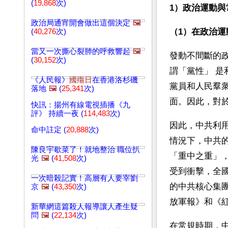
(
19,868
次)
1）政治運動與
政治局通宵開會做出這個決定
🖼️
（1）在政治運
(
40,276
次)
當又一次撕心裂肺的呼救響起
🖼️
發動不間斷的
(
30,152
次)
謂「黨性」 
《人民報》
國殤日
在香港洛杉磯
黨員和人民羣
落地
🖼️
(
25,341
次)
面。因此，對
快訊：揚州有線電視插播《九
評》 持續一夜 (
114,483
次)
因此，中共利
命中註定 (
20,888
次)
情況下，中共
陳良宇歇菜了！就地整治 職位扒
「重中之重」
光
🖼️
(
41,508
次)
受到衝擊，全
一次暗殺記實！高層有人要宰劉
的中共核心集
京
🖼️
(
43,350
次)
放軍報》和《
新華網這篇殺人報導讓人產生疑
問
🖼️
(
22,134
次)
在常規時期，