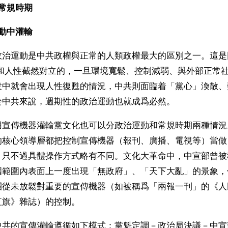
常規時期
動中灌輸
政治運動是中共政權與正常的人類政權最大的區別之一。這是
是和人性截然對立的，一旦環境寬鬆、控制減弱、與外部正常
衆中就會出現人性復甦的情況，中共則面臨着「黨心」渙散、
於中共來說，週期性的政治運動也就成爲必然。
用宣傳機器灌輸黨文化也可以分政治運動和常規時期兩種情況
的核心領導層都把控制宣傳機器（報刊、廣播、電視等）當做
，只不過具體操作方式略有不同。文化大革命中，中宣部曾被
國範圍內表面上一度出現「無政府」、「天下大亂」的景象，
團從未放鬆對重要的宣傳機器（如被稱爲「兩報一刊」的《人
紅旗》雜誌）的控制。
中共的宣傳灌輸遵循如下模式：黨魁定調－政治局決議－中宣