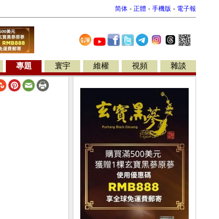
简体
-
正體
-
手機版
-
電子報
專題
寰宇
維權
視頻
雜談