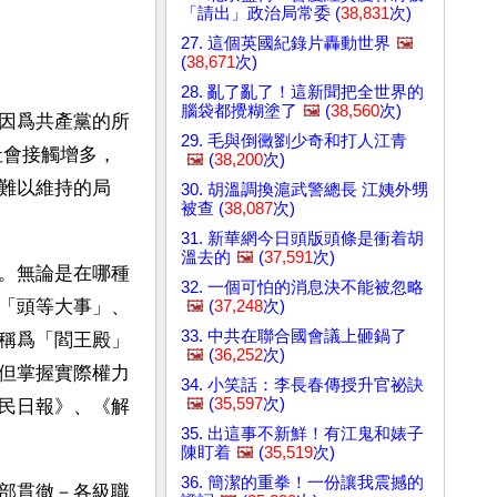
「請出」政治局常委 (
38,831
次)
27. 這個英國紀錄片轟動世界
🖼️
(
38,671
次)
28. 亂了亂了！這新聞把全世界的
腦袋都攪糊塗了
🖼️
(
38,560
次)
因爲共產黨的所
29. 毛與倒黴劉少奇和打人江青
社會接觸增多，
🖼️
(
38,200
次)
難以維持的局
30. 胡溫調換滬武警總長 江姨外甥
被查 (
38,087
次)
31. 新華網今日頭版頭條是衝着胡
溫去的
🖼️
(
37,591
次)
。無論是在哪種
32. 一個可怕的消息決不能被忽略
「頭等大事」、
🖼️
(
37,248
次)
33. 中共在聯合國會議上砸鍋了
稱爲「閻王殿」
🖼️
(
36,252
次)
但掌握實際權力
34. 小笑話：李長春傳授升官祕訣
🖼️
(
35,597
次)
民日報》、《解
35. 出這事不新鮮！有江鬼和婊子
陳盯着
🖼️
(
35,519
次)
36. 簡潔的重拳！一份讓我震撼的
部貫徹－各級職