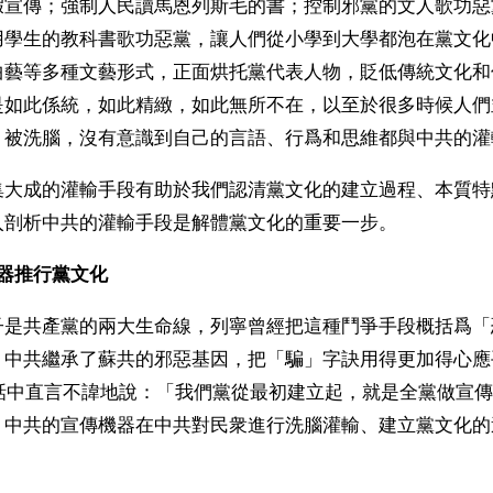
假宣傳；強制人民讀馬恩列斯毛的書；控制邪黨的文人歌功惡
用學生的教科書歌功惡黨，讓人們從小學到大學都泡在黨文化
曲藝等多種文藝形式，正面烘托黨代表人物，貶低傳統文化和
是如此係統，如此精緻，如此無所不在，以至於很多時候人們
、被洗腦，沒有意識到自己的言語、行爲和思維都與中共的灌
集大成的灌輸手段有助於我們認清黨文化的建立過程、本質特
入剖析中共的灌輸手段是解體黨文化的重要一步。
器推行黨文化
子是共產黨的兩大生命線，列寧曾經把這種鬥爭手段概括爲「
。中共繼承了蘇共的邪惡基因，把「騙」字訣用得更加得心應
講話中直言不諱地說：「我們黨從最初建立起，就是全黨做宣
」中共的宣傳機器在中共對民衆進行洗腦灌輸、建立黨文化的
。