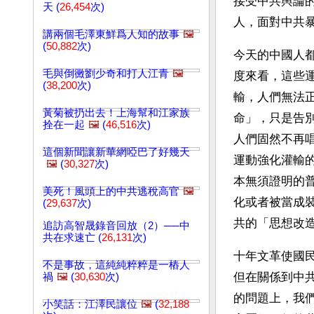
接受中共輿論
天 (
26,454
次)
人，面對中共
講兩個毛澤東鮮爲人知的故事
🖼️
(
50,882
次)
今天的中國人
毛與倒黴劉少奇和打人江青
🖼️
度來看，這些
(
38,200
次)
輸，人們無法
黃菊被扔出去！上海幫和江家族
命」，只是告
拴在一起
🖼️
(
46,516
次)
人們固然不再
這個新聞讓新華網啞巴了好幾天
運動強化灌輸
🖼️
(
30,327
次)
本無須證明的
美死！風頭上的中共逃稅高官
🖼️
化或者被當成
(
29,637
次)
共的「思想改
追訪高智晟錄音回放（2）──中
共在求速亡 (
26,131
次)
十年文革使國
不是事故，這純純粹粹是一樁人
但在關係到中
禍
🖼️
(
30,630
次)
的問題上，我們
小笑話：江澤民讓位
🖼️
(
32,188