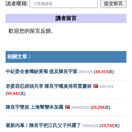
讀者暱稱:
讀者留言
歡迎您的留言反饋。
相關文章：
中紀委全會獨缺黃菊 提及陳良宇案
(
34,415
次)
2007/1/9
老婆容忍姘頭共享 陳良宇嘴臭得罪賈慶林
🖼️
2007/1/4
(
50,441
次)
陳良宇雙規 上海幫變本加厲
🖼️
(
20,206
次)
2006/12/20
最新內幕！陳良宇把江氏父子抖露了
(
33,742
次)
2006/12/4