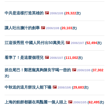
中共是這樣打造英雄的
🖼️
(
29,322
次)
2006/10/8
讓人吐出膽汁的創舉
🖼️
(
20,103
次)
2006/10/8
江這張秀照 中國人民付出50萬美元
🖼️
(
52,494
次)
2006/10/7
看準了！是這麼個理兒
🖼️
(
111,002
次)
2006/10/7
抓住尾巴！鄭恩寵真夠陳良宇喝一壺的
🖼️
(
37,302
2006/10/6
次)
中秋送的這月餅沒人能下嚥
🖼️
(
29,683
次)
2006/10/6
上海的餡餅都砸在馬豔麗一個人頭上
🖼️
(
62,495
次)
2006/10/5