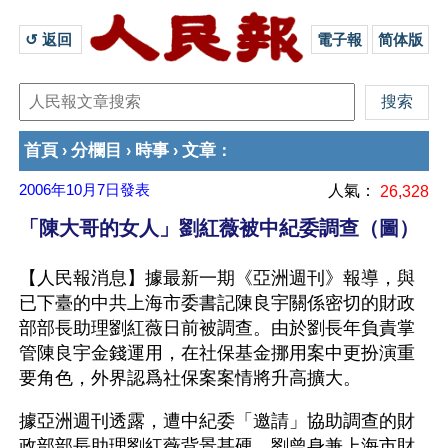
↺ 返回 
電子報
简体版
首頁
分欄目
時事
文章
›
›
›
：
2006年10月7日
發表
人氣：
26,328
「陳大哥的女人」劉紅薇被中紀委調查（圖）
【人民報消息】據最新一期《亞洲週刊》報導，與
已下臺的中共上海市委書記陳良宇關係密切的財政
部部長助理劉紅薇日前被調查。由於劉長年負責掌
管陳良宇金錢運用，在社保基金挪用案中更扮演重
要角色，外界認爲社保案案情將升高擴大。
據亞洲週刊透露，遭中紀委「邀請」協助調查的財
政部部長助理劉紅薇背景甚硬，劉曾身兼上海市財