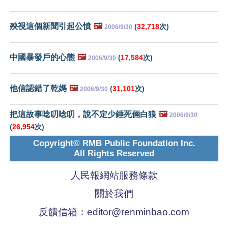
殃視這個新聞引起公憤
🖼️
(
32,718
次)
2006/9/30
中國暴發戶的心態
🖼️
(
17,584
次)
2006/9/30
他信認錯了乾媽
🖼️
(
31,101
次)
2006/9/30
把這故事唸叨唸叨，說不定少錘死倆白狼
🖼️
2006/9/30
(
26,954
次)
Copyright© RMB Public Foundation Inc.
All Rights Reserved
人民報網站服務條款
關於我們
反饋信箱：
editor@renminbao.com