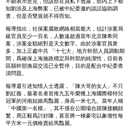
不願表示意見，但該部官員私下透露，部內上下都
知劉涉及上海弊案，已被中紀委邀約談話協助調
查，但是否雙規就不得而知。
報導指出，社保案腐敗網絡相當龐大，估計涉案局
級官員至少一百名，人數遠超過當年北京陳希同
案，涉案金額絕對是天文數字。由於涉案官員衆
多，加上正處中共 「十七大」地方幹部人員調動期
間，爲確保上海施政穩定與幹部的純潔性，目前各
區縣幹部換屆交流已全暫停，目的是配合中紀委查
清問題。
報導還引述知情人士透露，「陳大哥的女人」不只
劉紅薇，最著名者首推九五年榮獲上海國際模特兒
冠軍的河南姑娘馬豔麗，身高一米七九、當年人稱
「中國第一名模」，其不僅在公開場合跟陳接觸頻
繁，周正毅爲討好陳，甚至將一棟豪宅以象徵性每
平方米一元價格賣給馬豔麗。