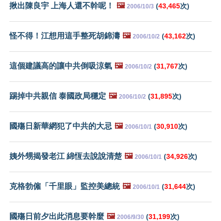
揪出陳良宇 上海人還不幹呢！
🖼️
(
43,465
次)
2006/10/3
怪不得！江想用這手整死胡錦濤
🖼️
(
43,162
次)
2006/10/2
這個建議高的讓中共倒吸涼氣
🖼️
(
31,767
次)
2006/10/2
踢掉中共親信 泰國政局穩定
🖼️
(
31,895
次)
2006/10/2
國殤日新華網犯了中共的大忌
🖼️
(
30,910
次)
2006/10/1
姨外甥揭發老江 綿恆去說說清楚
🖼️
(
34,926
次)
2006/10/1
克格勃僱「千里眼」監控美總統
🖼️
(
31,644
次)
2006/10/1
國殤日前夕出此消息要幹麼
🖼️
(
31,199
次)
2006/9/30