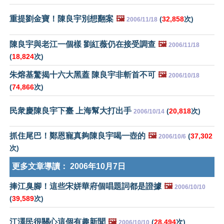
重提劉金寶！陳良宇別想翻案
🖼️
(
32,858
次)
2006/11/18
陳良宇與老江一個樣 劉紅薇仍在接受調查
🖼️
2006/11/18
(
18,824
次)
朱熔基驚揭十六大黑蓋 陳良宇非斬首不可
🖼️
2006/10/18
(
74,866
次)
民衆慶陳良宇下臺 上海幫大打出手
(
20,818
次)
2006/10/14
抓住尾巴！鄭恩寵真夠陳良宇喝一壺的
🖼️
(
37,302
2006/10/6
次)
更多文章導讀：
2006年10月7日
捧江臭腳！這些宋姘華府個唱題詞都是證據
🖼️
2006/10/10
(
39,589
次)
江澤民很關心這個有趣新聞
🖼️
(
28,494
次)
2006/10/10