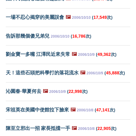
一場不忍心揭穿的美麗誤會
🖼️
(
17,549
次)
2006/10/10
告訴那幾個傻兄弟兒
(
16,786
次)
2006/10/10
劉金寶一多嘴 江澤民近來失常
🖼️
(
49,362
次)
2006/10/9
天！這些石頭把科學打的落花流水
🖼️
(
45,888
次)
2006/10/9
沁園春·華夏何去
🖼️
(
22,998
次)
2006/10/9
宋祖英在美國中使館拉下臉來
🖼️
(
47,141
次)
2006/10/8
陳至立邪出一招 家長抵擋一手
🖼️
(
22,905
次)
2006/10/8