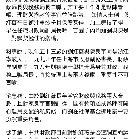
政局長與稅務局長二職，其主要工作即是幫陳管
帳、理財與撥款等事宜並陪跳舞。 知情人士稱，劉
紅薇平日頗注重裝扮且保養甚佳，加上舞技了得，
早在任職財政局副局長時，官圈子內均知劉與陳是
一對默契極佳的搭檔。
報導說，現年五十三歲的劉紅薇與陳良宇同是浙江
寧波人，一九九四年任上海市政府副祕書長、財政
局副局長，九八年則被陳一舉提升爲身兼財政、稅
務二職局長，直接統理上海兩大錢庫，重要性不可
言喻。
消息稱，由於劉紅薇長年掌管財政與稅務兩大金
脈，且對陳良宇言聽計從，國有款項遂成爲陳可隨
心運用支配的私房錢，而劉在社保基金挪用案中更
扮演重要角色。
據了解，中共財政部目前對劉紅薇是否遭調查約談