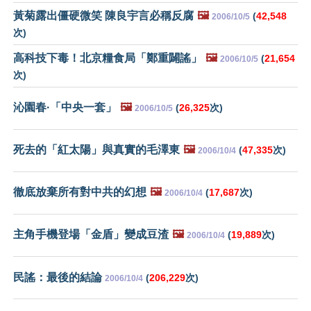
黃菊露出僵硬微笑 陳良宇言必稱反腐
🖼️
(
42,548
2006/10/5
次)
高科技下毒！北京糧食局「鄭重闢謠」
🖼️
(
21,654
2006/10/5
次)
沁園春·「中央一套」
🖼️
(
26,325
次)
2006/10/5
死去的「紅太陽」與真實的毛澤東
🖼️
(
47,335
次)
2006/10/4
徹底放棄所有對中共的幻想
🖼️
(
17,687
次)
2006/10/4
主角手機登場「金盾」變成豆渣
🖼️
(
19,889
次)
2006/10/4
民謠：最後的結論
(
206,229
次)
2006/10/4