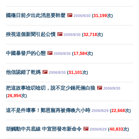
國殤日前夕出此消息要幹麼
🖼️
(
31,199
次)
2006/9/30
殃視這個新聞引起公憤
🖼️
(
32,718
次)
2006/9/30
中國暴發戶的心態
🖼️
(
17,584
次)
2006/9/30
他信認錯了乾媽
🖼️
(
31,101
次)
2006/9/30
把這故事唸叨唸叨，說不定少錘死倆白狼
🖼️
2006/9/30
(
26,954
次)
這不是件壞事！鄭恩寵再被傳喚六小時
(
22,668
次)
2006/9/29
胡觸動中共底線 中宣部發布新命令
🖼️
(
40,833
次)
2006/9/29