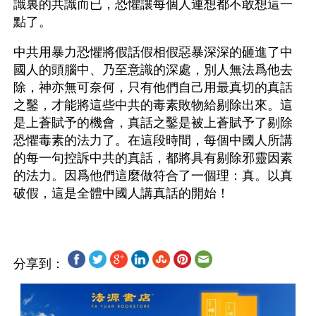
識裏的共識而已，恐懼讓每個人連想都不敢想這一
點了。
中共用暴力恐懼將假話假相假惡暴深深的砸進了中
國人的頭腦中、乃至意識的深處，別人無法爲他去
除，神亦無可奈何，只有他們自己用最真切的真話
之鑿，才能將這些中共的毒素敗物給剔除出來。這
是上蒼賦予的機會，真話之鑿是被上蒼賦予了剔除
恐懼毒素的法力了。在這段時間，每個中國人所講
的每一句控訴中共的真話，都將具有剔除邪靈因素
的法力。因爲他們這麼做符合了一個理：真。以真
分享到：