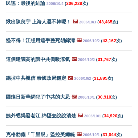
民謠：最後的結論
(
206,229
次)
2006/10/4
揪出陳良宇 上海人還不幹呢！
🖼️
(
43,465
次)
2006/10/3
怪不得！江想用這手整死胡錦濤
🖼️
(
43,162
次)
2006/10/2
這個建議高的讓中共倒吸涼氣
🖼️
(
31,767
次)
2006/10/2
踢掉中共親信 泰國政局穩定
🖼️
(
31,895
次)
2006/10/2
國殤日新華網犯了中共的大忌
🖼️
(
30,910
次)
2006/10/1
姨外甥揭發老江 綿恆去說說清楚
🖼️
(
34,926
次)
2006/10/1
克格勃僱「千里眼」監控美總統
🖼️
(
31,644
次)
2006/10/1