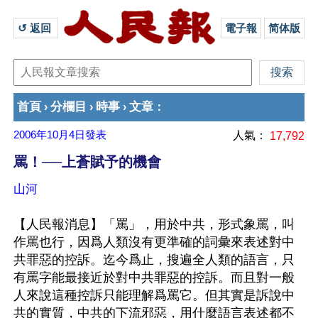
↺ 返回 
電子報
简体版
首頁
分欄目
時事
文章
›
›
›
：
2006年10月4日
發表
人氣：
17,792
罵！──上蒼賦予的機會
山河
【人民報消息】「罵」，用於中共，形式象罵，叫
作罵也行，因爲人類沒有更準確的詞彙來表述對中
共罪惡的控訴。迄今爲止，搜遍全人類的語言，只
有罵字能最接近於對中共罪惡的控訴。而且對一般
人來說這種控訴只能理解爲罵它。但其實是訴說中
共的實質，中共的下流邪惡，用什麼語言表述都不