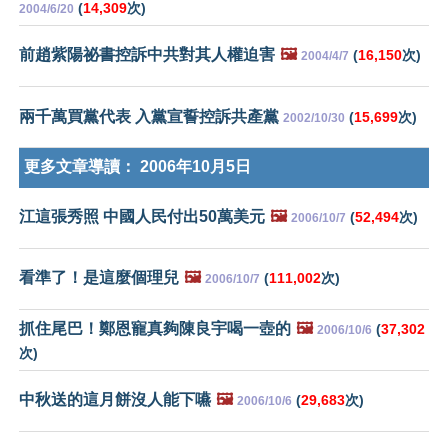
(
14,309
次)
2004/6/20
前趙紫陽祕書控訴中共對其人權迫害
🖼️
(
16,150
次)
2004/4/7
兩千萬買黨代表 入黨宣誓控訴共產黨
(
15,699
次)
2002/10/30
更多文章導讀：
2006年10月5日
江這張秀照 中國人民付出50萬美元
🖼️
(
52,494
次)
2006/10/7
看準了！是這麼個理兒
🖼️
(
111,002
次)
2006/10/7
抓住尾巴！鄭恩寵真夠陳良宇喝一壺的
🖼️
(
37,302
2006/10/6
次)
中秋送的這月餅沒人能下嚥
🖼️
(
29,683
次)
2006/10/6