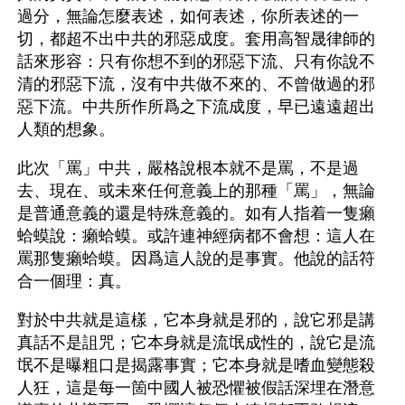
過分，無論怎麼表述，如何表述，你所表述的一
切，都超不出中共的邪惡成度。套用高智晟律師的
話來形容：只有你想不到的邪惡下流、只有你說不
清的邪惡下流，沒有中共做不來的、不曾做過的邪
惡下流。中共所作所爲之下流成度，早已遠遠超出
人類的想象。
此次「罵」中共，嚴格說根本就不是罵，不是過
去、現在、或未來任何意義上的那種「罵」，無論
是普通意義的還是特殊意義的。如有人指着一隻癩
蛤蟆說：癩蛤蟆。或許連神經病都不會想：這人在
罵那隻癩蛤蟆。因爲這人說的是事實。他說的話符
合一個理：真。
對於中共就是這樣，它本身就是邪的，說它邪是講
真話不是詛咒；它本身就是流氓成性的，說它是流
氓不是曝粗口是揭露事實；它本身就是嗜血變態殺
人狂，這是每一箇中國人被恐懼被假話深埋在潛意