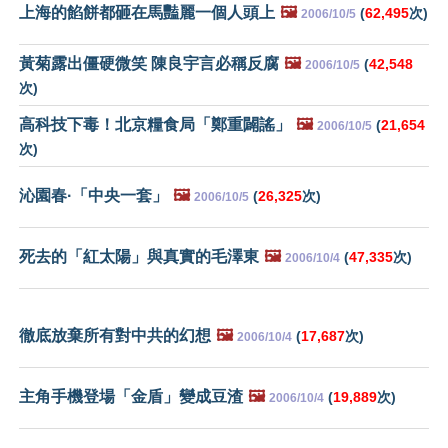
上海的餡餅都砸在馬豔麗一個人頭上
🖼️
(
62,495
次)
2006/10/5
黃菊露出僵硬微笑 陳良宇言必稱反腐
🖼️
(
42,548
2006/10/5
次)
高科技下毒！北京糧食局「鄭重闢謠」
🖼️
(
21,654
2006/10/5
次)
沁園春·「中央一套」
🖼️
(
26,325
次)
2006/10/5
死去的「紅太陽」與真實的毛澤東
🖼️
(
47,335
次)
2006/10/4
徹底放棄所有對中共的幻想
🖼️
(
17,687
次)
2006/10/4
主角手機登場「金盾」變成豆渣
🖼️
(
19,889
次)
2006/10/4