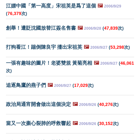
江嫖中國「第一高度」宋祖英是爲了這個
🖼️
2006/9/29
(
76,379
次)
創舉！遭貶沈國放替江簽名售書
🖼️
(
47,839
次)
2006/9/28
打狗看江！踹倒陳良宇 擡出宋祖英
🖼️
(
53,298
次)
2006/9/27
一張有趣味的圖片！老婆雙規 黃菊亮相
🖼️
(
46,061
2006/9/27
次)
追逐鳥鷹的燕子們
🖼️
(
17,029
次)
2006/9/27
政治局通宵開會做出這個決定
🖼️
(
40,276
次)
2006/9/26
當又一次撕心裂肺的呼救響起
🖼️
(
30,152
次)
2006/9/26