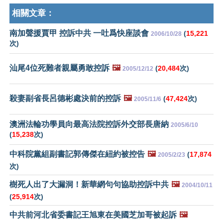
相關文章：
南加聲援賈甲 控訴中共 一吐爲快座談會
(
15,221
2006/10/28
次)
汕尾4位死難者親屬勇敢控訴
🖼️
(
20,484
次)
2005/12/12
殺妻副省長呂德彬處決前的控訴
🖼️
(
47,424
次)
2005/11/6
澳洲法輪功學員向最高法院控訴外交部長唐納
2005/6/10
(
15,238
次)
中科院黨組副書記郭傳傑在紐約被控告
🖼️
(
17,874
2005/2/23
次)
樹死人出了大漏洞！新華網句句協助控訴中共
🖼️
2004/10/11
(
25,914
次)
中共前河北省委書記王旭東在美國芝加哥被起訴
🖼️