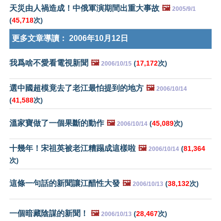
天災由人禍造成！中俄軍演期間出重大事故
🖼️
2005/9/1
(
45,718
次)
更多文章導讀：
2006年10月12日
我爲啥不愛看電視新聞
🖼️
(
17,172
次)
2006/10/15
選中國超模竟去了老江最怕提到的地方
🖼️
2006/10/14
(
41,588
次)
溫家寶做了一個果斷的動作
🖼️
(
45,089
次)
2006/10/14
十幾年！宋祖英被老江糟蹋成這樣啦
🖼️
(
81,364
2006/10/14
次)
這條一句話的新聞讓江醋性大發
🖼️
(
38,132
次)
2006/10/13
一個暗藏陰謀的新聞！
🖼️
(
28,467
次)
2006/10/13