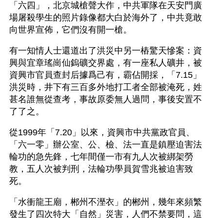
「六四」，北京城槍聲大作，中共軍隊在天安門廣
場屠殺學生的照片錄像都大白於海外了，中共竟敢
向世界宣佈，它們沒有開一槍。
有一知情人士還道出了洪災中另一樁驚天慘案：資
興與宜章瑤崗仙鎢礦交界處，有一座私人礦井，被
資興市官員查封后據爲己有，霸佔開採，「7.15」
洪災時，井下有三百多外地打工者全部被淹死，姓
甚名誰無從查考，事故原委無人過問，事後安置不
了了之。
從1999年「7.20」以來，資興市中共黨政官員、
「六一零」辦公室、公、檢、法一直是鎮壓迫害法
輪功的急先鋒，七年間僅一市有九人次被綁架勞
教，五人次被判刑，法輪功學員賀雪兆被迫害致
死。
「水衝龍王廟，郴州不溼衣」的郴州，幾年來頻繁
發生了四次特大「自然」災害，人們不禁要問，這