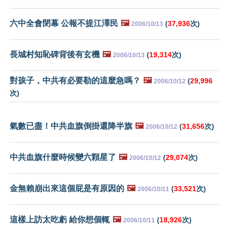
六中全會閉幕 公報不提江澤民
🖼️
(
37,936
次)
2006/10/13
長城村知恥碑背後有玄機
🖼️
(
19,314
次)
2006/10/13
對孩子，中共有必要勒的這麼急嗎？
🖼️
(
29,996
2006/10/12
次)
氣數已盡！中共血旗倒掛還降半旗
🖼️
(
31,656
次)
2006/10/12
中共血旗什麼時候變六顆星了
🖼️
(
29,074
次)
2006/10/12
金無賴崩出來這個屁是有原因的
🖼️
(
33,521
次)
2006/10/11
這樣上訪太吃虧 給你想個輒
🖼️
(
18,926
次)
2006/10/11