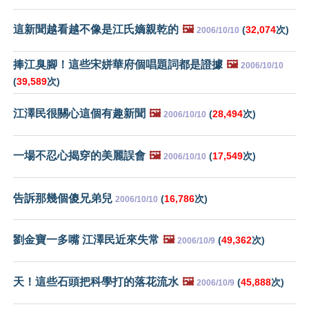
這新聞越看越不像是江氏嫡親乾的
🖼️
(
32,074
次)
2006/10/10
捧江臭腳！這些宋姘華府個唱題詞都是證據
🖼️
2006/10/10
(
39,589
次)
江澤民很關心這個有趣新聞
🖼️
(
28,494
次)
2006/10/10
一場不忍心揭穿的美麗誤會
🖼️
(
17,549
次)
2006/10/10
告訴那幾個傻兄弟兒
(
16,786
次)
2006/10/10
劉金寶一多嘴 江澤民近來失常
🖼️
(
49,362
次)
2006/10/9
天！這些石頭把科學打的落花流水
🖼️
(
45,888
次)
2006/10/9