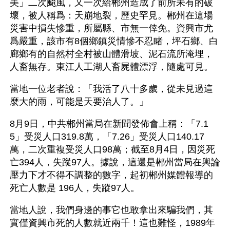
美」二次颱風，又一次給郴州造成了前所未有的破
壞，被人稱爲：天崩地裂，歷史罕見。郴州在這場
災害中損失慘重，所屬縣、市無一倖免。資興市尤
爲嚴重，該市有8個鄉鎮災情慘不忍睹，坪石鄉、白
廊鄉有的自然村全村被山體滑坡、泥石流所淹埋，
人畜無存。東江人工湖人畜屍體漂浮，隨處可見。
當地一位老者說：「我活了八十多歲，從未見過這
麼大的雨，可能是天要治人了。」
8月9日，中共郴州當局在新聞發佈會上稱：「7.1
5」受災人口319.8萬，「7.26」受災人口140.17
萬，二次重複受災人口98萬；截至8月4日，因災死
亡394人，失蹤97人。據說，這還是郴州當局在輿論
壓力下才不得不調整的數字，起初郴州媒體報導的
死亡人數是 196人，失蹤97人。
當地人說，我們身邊的事它也敢拿出來騙我們，其
實僅資興市死的人數就近兩千！這也難怪，1989年