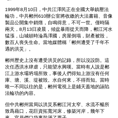
1999年8月10日，中共江澤民正在全國大舉鎮壓法
輪功，中共郴州610辦公室將收繳的大法書籍、音像
製品公開集中銷燬，自鳴得意，不可一世。僅時隔
兩天，8月13日凌晨，傾盆暴雨從天而降，郴江河水
猛漲，山城頓時淪爲澤國，房屋倒塌，財產被毀，
數百人喪失生命。當地媒體稱「郴州遭受了千年不
遇的洪災」。
郴州歷史上沒有遭受洪災的記錄，所以沒設防。這
次任憑洪水肆虐，只能望水興嘆。當時有人說是郴
江上游水壩坍塌所致，事後人們得知上游沒有任何
庫、塘、溪、堤被毀。水自何來，不得而知。當時
唯一不同以往的是，郴州電視上是鋪天蓋地的誣陷
法輪功的內容。
但中共郴州當局以洪災系郴江河太窄、水流不暢所
致爲藉口，花巨資拓寬河床，修築河岸，幾年下
來，官員們口袋裏裝滿了票子。