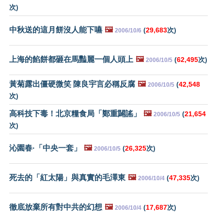
次)
中秋送的這月餅沒人能下嚥
🖼️
(
29,683
次)
2006/10/6
上海的餡餅都砸在馬豔麗一個人頭上
🖼️
(
62,495
次)
2006/10/5
黃菊露出僵硬微笑 陳良宇言必稱反腐
🖼️
(
42,548
2006/10/5
次)
高科技下毒！北京糧食局「鄭重闢謠」
🖼️
(
21,654
2006/10/5
次)
沁園春·「中央一套」
🖼️
(
26,325
次)
2006/10/5
死去的「紅太陽」與真實的毛澤東
🖼️
(
47,335
次)
2006/10/4
徹底放棄所有對中共的幻想
🖼️
(
17,687
次)
2006/10/4