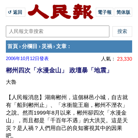
↺ 返回 
電子報
简体版
首頁
分欄目
災禍
文章
›
›
›
：
2006年10月12日
發表
人氣：
23,330
郴州四次「水漫金山」 政壇暴「地震」
大魯
【人民報消息】湖南郴州，這個林邑小城，自古就
有「船到郴州止」、「水衝龍王廟，郴州不溼衣」
之說。然而1999年8月以來，郴州卻四次「水漫金
山」，而且都是「千百年不遇」的大洪災。這是天
災？是人禍？人們用自己的良知審視其中的因果
吧。