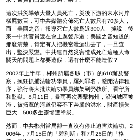
這次洪災導致大量人員死亡，災後下游的耒水河岸
橫屍數百，可中共媒體公佈死亡人數只有70多人，
而「美國之音」報導死亡人數爲近300人。據說，後
來一中共官員還在會上厲聲斥道：美國之音知道的
那麼清楚，肯定有人把機密泄漏出去了，一旦查
出，堅決嚴懲。中共連自然災害造成死亡這種人命
關天的問題上都要造假，還有什麼不能造假？
2002年上半年，郴州所屬各縣（市）的610辦及警
察，瘋狂抓捕法輪功學員，羅列罪名，避開法律程
序，強行將大批法輪功學員綁架到勞教所、看守所
和監獄。8月11日，暴雨再次襲擊郴州，沿河城區被
淹，被拓寬的河道仍容不下奔騰的洪水，財產損失
巨大，500多生靈慘遭塗炭。
然而，中共郴州當局卻一直沒有停止迫害法輪功。2
006年，7月15日的「碧利斯」和7月26日的「格