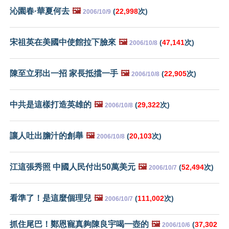
沁園春·華夏何去
🖼️
(
22,998
次)
2006/10/9
宋祖英在美國中使館拉下臉來
🖼️
(
47,141
次)
2006/10/8
陳至立邪出一招 家長抵擋一手
🖼️
(
22,905
次)
2006/10/8
中共是這樣打造英雄的
🖼️
(
29,322
次)
2006/10/8
讓人吐出膽汁的創舉
🖼️
(
20,103
次)
2006/10/8
江這張秀照 中國人民付出50萬美元
🖼️
(
52,494
次)
2006/10/7
看準了！是這麼個理兒
🖼️
(
111,002
次)
2006/10/7
抓住尾巴！鄭恩寵真夠陳良宇喝一壺的
🖼️
(
37,302
2006/10/6