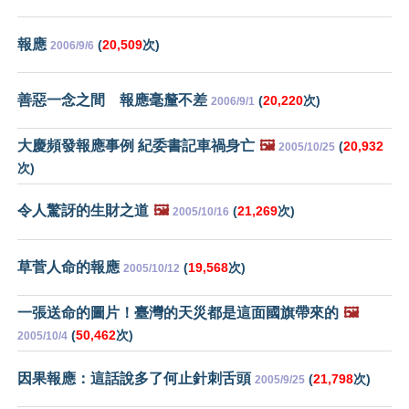
報應
(
20,509
次)
2006/9/6
善惡一念之間 報應毫釐不差
(
20,220
次)
2006/9/1
大慶頻發報應事例 紀委書記車禍身亡
🖼️
(
20,932
2005/10/25
次)
令人驚訝的生財之道
🖼️
(
21,269
次)
2005/10/16
草菅人命的報應
(
19,568
次)
2005/10/12
一張送命的圖片！臺灣的天災都是這面國旗帶來的
🖼️
(
50,462
次)
2005/10/4
因果報應：這話說多了何止針刺舌頭
(
21,798
次)
2005/9/25