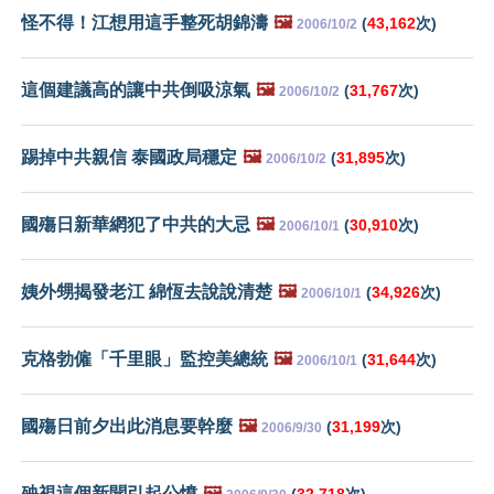
怪不得！江想用這手整死胡錦濤
🖼️
(
43,162
次)
2006/10/2
這個建議高的讓中共倒吸涼氣
🖼️
(
31,767
次)
2006/10/2
踢掉中共親信 泰國政局穩定
🖼️
(
31,895
次)
2006/10/2
國殤日新華網犯了中共的大忌
🖼️
(
30,910
次)
2006/10/1
姨外甥揭發老江 綿恆去說說清楚
🖼️
(
34,926
次)
2006/10/1
克格勃僱「千里眼」監控美總統
🖼️
(
31,644
次)
2006/10/1
國殤日前夕出此消息要幹麼
🖼️
(
31,199
次)
2006/9/30
殃視這個新聞引起公憤
🖼️
(
32,718
次)