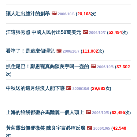
讓人吐出膽汁的創舉
🖼️
(
20,103
次)
2006/10/8
江這張秀照 中國人民付出50萬美元
🖼️
(
52,494
次)
2006/10/7
看準了！是這麼個理兒
🖼️
(
111,002
次)
2006/10/7
抓住尾巴！鄭恩寵真夠陳良宇喝一壺的
🖼️
(
37,302
2006/10/6
次)
中秋送的這月餅沒人能下嚥
🖼️
(
29,683
次)
2006/10/6
上海的餡餅都砸在馬豔麗一個人頭上
🖼️
(
62,495
次)
2006/10/5
黃菊露出僵硬微笑 陳良宇言必稱反腐
🖼️
(
42,548
2006/10/5
次)