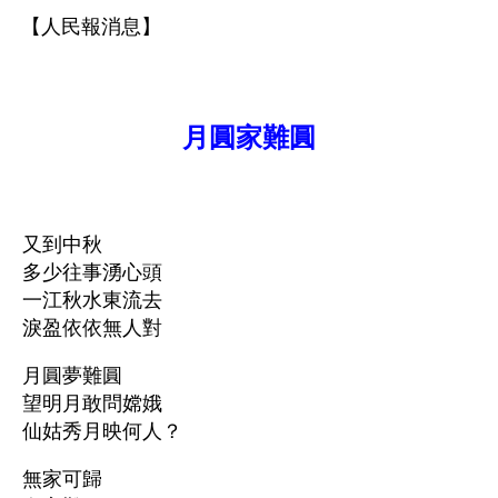
【人民報消息】
月圓家難圓
又到中秋
多少往事湧心頭
一江秋水東流去
淚盈依依無人對
月圓夢難圓
望明月敢問嫦娥
仙姑秀月映何人？
無家可歸