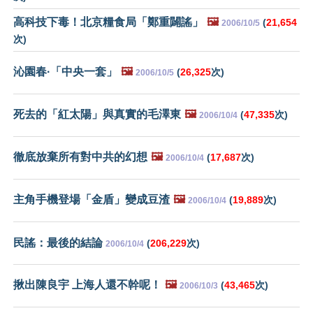
高科技下毒！北京糧食局「鄭重闢謠」
🖼️
(
21,654
2006/10/5
次)
沁園春·「中央一套」
🖼️
(
26,325
次)
2006/10/5
死去的「紅太陽」與真實的毛澤東
🖼️
(
47,335
次)
2006/10/4
徹底放棄所有對中共的幻想
🖼️
(
17,687
次)
2006/10/4
主角手機登場「金盾」變成豆渣
🖼️
(
19,889
次)
2006/10/4
民謠：最後的結論
(
206,229
次)
2006/10/4
揪出陳良宇 上海人還不幹呢！
🖼️
(
43,465
次)
2006/10/3