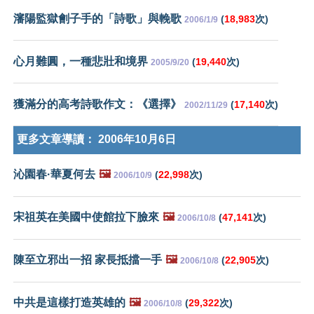
瀋陽監獄劊子手的「詩歌」與輓歌
(
18,983
次)
2006/1/9
心月難圓，一種悲壯和境界
(
19,440
次)
2005/9/20
獲滿分的高考詩歌作文：《選擇》
(
17,140
次)
2002/11/29
更多文章導讀：
2006年10月6日
沁園春·華夏何去
🖼️
(
22,998
次)
2006/10/9
宋祖英在美國中使館拉下臉來
🖼️
(
47,141
次)
2006/10/8
陳至立邪出一招 家長抵擋一手
🖼️
(
22,905
次)
2006/10/8
中共是這樣打造英雄的
🖼️
(
29,322
次)
2006/10/8