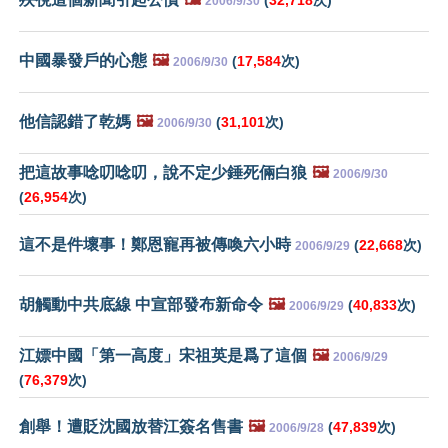
2006/9/30
中國暴發戶的心態
🖼️
(
17,584
次)
2006/9/30
他信認錯了乾媽
🖼️
(
31,101
次)
2006/9/30
把這故事唸叨唸叨，說不定少錘死倆白狼
🖼️
2006/9/30
(
26,954
次)
這不是件壞事！鄭恩寵再被傳喚六小時
(
22,668
次)
2006/9/29
胡觸動中共底線 中宣部發布新命令
🖼️
(
40,833
次)
2006/9/29
江嫖中國「第一高度」宋祖英是爲了這個
🖼️
2006/9/29
(
76,379
次)
創舉！遭貶沈國放替江簽名售書
🖼️
(
47,839
次)
2006/9/28