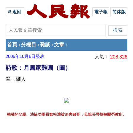
↺ 返回 
電子報
简体版
首頁
分欄目
雜談
文章
›
›
›
：
2006年10月6日
發表
人氣：
208,826
詩歌：月圓家難圓（圖）
翠玉驪人
融融的父親、法輪功學員鄒松濤被迫害致死，母親張雲鶴被關勞教所。