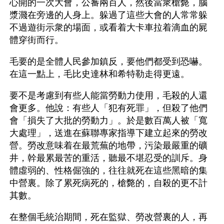
心開的一次大會，公審兩百人，然後當衆槍斃，腦
漿濺在旁邊的人身上。躲過了這些大會的人常常躲
不過遊街示衆的場面，或看着大卡車拉着滴血的屍
體穿街而行。
毛要的是全體人民參加鎮反，要他們都受到恐嚇。
在這一點上，毛比史達林和希特勒走得更遠。
要不是考慮到有些人能當勞動力使用，毛殺的人還
會更多。他說：有些人「犯有死罪」，但殺了他們
會「損失了大批的勞動力」。於是數百萬人被「寬
大處理」，送進在蘇聯專家指導下建立起來的勞改
營。勞改意味着在最荒蕪的地帶，污染最嚴重的礦
井，幹最累最苦的重活，聽最不堪忍受的訓斥。身
體虛弱的、性格倔強的，往往就死在這些黑暗的集
中營裏。除了累死病死的，槍斃的，自殺的更不計
其數。
在整個毛統治期間，死在監獄、勞改營裏的人，再