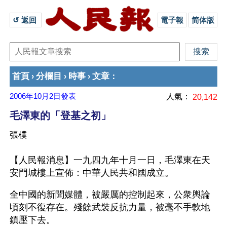
↺ 返回 
電子報
简体版
首頁
分欄目
時事
文章
›
›
›
：
2006年10月2日
發表
人氣：
20,142
毛澤東的「登基之初」
張樸
【人民報消息】一九四九年十月一日，毛澤東在天
安門城樓上宣佈：中華人民共和國成立。
全中國的新聞媒體，被嚴厲的控制起來，公衆輿論
頃刻不復存在。殘餘武裝反抗力量，被毫不手軟地
鎮壓下去。