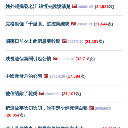
姨外甥揭發老江 綿恆去說說清楚
🖼️
(
34,926
次)
2006/10/1
克格勃僱「千里眼」監控美總統
🖼️
(
31,644
次)
2006/10/1
國殤日前夕出此消息要幹麼
🖼️
(
31,199
次)
2006/9/30
殃視這個新聞引起公憤
🖼️
(
32,718
次)
2006/9/30
中國暴發戶的心態
🖼️
(
17,584
次)
2006/9/30
他信認錯了乾媽
🖼️
(
31,101
次)
2006/9/30
把這故事唸叨唸叨，說不定少錘死倆白狼
🖼️
2006/9/30
(
26,954
次)