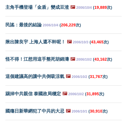
主角手機登場「金盾」變成豆渣
🖼️
(
19,889
次)
2006/10/4
民謠：最後的結論
(
206,229
次)
2006/10/4
揪出陳良宇 上海人還不幹呢！
🖼️
(
43,465
次)
2006/10/3
怪不得！江想用這手整死胡錦濤
🖼️
(
43,162
次)
2006/10/2
這個建議高的讓中共倒吸涼氣
🖼️
(
31,767
次)
2006/10/2
踢掉中共親信 泰國政局穩定
🖼️
(
31,895
次)
2006/10/2
國殤日新華網犯了中共的大忌
🖼️
(
30,910
次)
2006/10/1