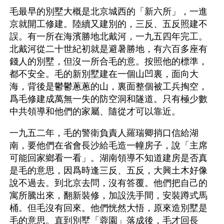
毛最早的別墅大概是北京城西的「新六所」，一進
京就開工修建。陸續又建別的，三反、五反照建不
誤。有一所在海濱勝地北戴河，一九五四年完工。
北戴河從二十世紀初就是避暑勝地，有六百多座有
錢人的別墅，但沒一所合毛的意。按照他的標準，
都不安全。毛的新別墅建在一個山凹裏，面向大
海，背後是鬱鬱蔥蔥的山，裏面整個被工兵掏空，
爲毛修建成萬無一失的防空洞和隧道。只有極少數
中共領導和他們的家屬、隨從才可以靠近。
一九五二年，毛的警衛負責人羅瑞卿捎口信給湖
南，要他們在省會長沙給毛造一幢房子，說「主席
可能回家鄉看一看」。湖南領導不知道建房是否真
是毛的意思，因爲時逢三反、五反，大興土木好像
說不過去。到北京去問，沒有答覆。他們把自己的
寓所騰出來，翻新裝修，加設洗手間，安裝蹲式馬
桶。但毛沒有回來。他們恍然大悟，原來造別墅是
毛的意思。直到別墅「蓉園」落成後，毛才回長