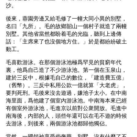
沙。
後來，蓉園旁邊又給毛修了一幢大同小異的別墅，
名曰「九所」。毛的故鄉韶山一個村子就造了兩幢
別墅。其他省當然都盼着毛的光臨，聽到上邊傳
話：「主席來了也沒個地方住。」於是都紛紛破土
動工。
毛喜歡游泳。在那個游泳池極爲罕見的貧窮年代
裏，他爲自己造了不少游泳池。第一個在玉泉山，
建於三反中，根據毛自己的數位，「建造費五億」
（舊幣）。三反中私用公款一億就算「大老虎」，
要判死刑。毛後來沒去遊過，嫌池子太小。在中南
海里面，爲他建了個室內游泳池。中南海本來已經
有個室外游泳池，毛進京以前對公衆開放。毛進中
南海後，內部的人，頭些年還可以在毛不遊的時候
去游泳，到後來，兩個游泳池都歸他獨佔。
當然，一國領袖享受些奢華、別墅，沒有什麼了不