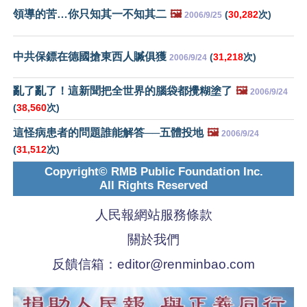
領導的苦…你只知其一不知其二
🖼️
(
30,282
次)
2006/9/25
中共保鏢在德國搶東西人贓俱獲
(
31,218
次)
2006/9/24
亂了亂了！這新聞把全世界的腦袋都攪糊塗了
🖼️
2006/9/24
(
38,560
次)
這怪病患者的問題誰能解答──五體投地
🖼️
2006/9/24
(
31,512
次)
Copyright© RMB Public Foundation Inc.
All Rights Reserved
人民報網站服務條款
關於我們
反饋信箱：
editor@renminbao.com