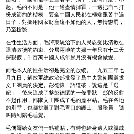
起。毛的不同是，他一邊盡情揮霍，一邊把自己打
扮成節約的楷模，要全中國人民都在極端艱苦中過
日子，對挪用國家財産遠不如他的人，無情懲罰，
乃至槍斃。
在性生活方面，毛澤東統治下的人民忍受比清教徒
還清教徒的約束。分居兩地的夫婦一年只有十二天
探親假，千百萬中國人成年累月沒有機會做愛。
而毛本人的性生活卻是完全的放縱。一九五三年七
月九日，解放軍總政治部批發了爲中央警衛團選拔
文工團員的決定。彭德懷一語道破，說這是「選
妃」。後來這成了整彭德懷的一條罪狀。彭的反對
不起作用，部隊文工團成了毛的應召站。毛在各地
的別墅，也都挑選了對毛胃口的護士、服務員，隨
叫隨到陪毛睡覺。
毛偶爾給女友們一點補貼，有時也給身邊人或親戚