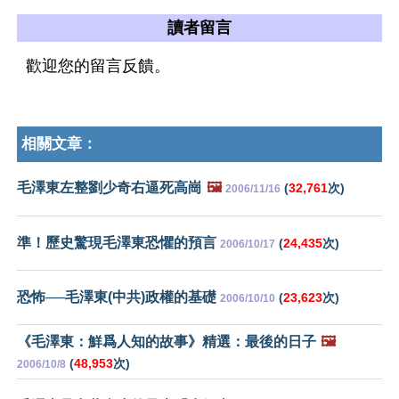
讀者留言
歡迎您的留言反饋。
相關文章：
毛澤東左整劉少奇右逼死高崗
🖼️
(
32,761
次)
2006/11/16
準！歷史驚現毛澤東恐懼的預言
(
24,435
次)
2006/10/17
恐怖──毛澤東(中共)政權的基礎
(
23,623
次)
2006/10/10
《毛澤東：鮮爲人知的故事》精選：最後的日子
🖼️
(
48,953
次)
2006/10/8