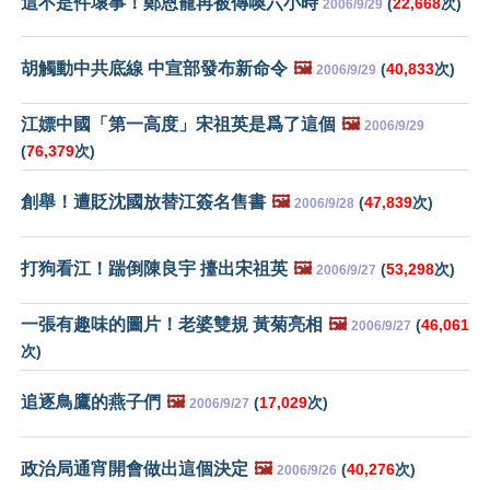
這不是件壞事！鄭恩寵再被傳喚六小時
(
22,668
次)
2006/9/29
胡觸動中共底線 中宣部發布新命令
🖼️
(
40,833
次)
2006/9/29
江嫖中國「第一高度」宋祖英是爲了這個
🖼️
2006/9/29
(
76,379
次)
創舉！遭貶沈國放替江簽名售書
🖼️
(
47,839
次)
2006/9/28
打狗看江！踹倒陳良宇 擡出宋祖英
🖼️
(
53,298
次)
2006/9/27
一張有趣味的圖片！老婆雙規 黃菊亮相
🖼️
(
46,061
2006/9/27
次)
追逐鳥鷹的燕子們
🖼️
(
17,029
次)
2006/9/27
政治局通宵開會做出這個決定
🖼️
(
40,276
次)
2006/9/26