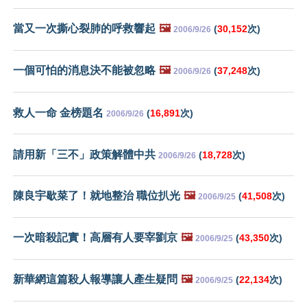
當又一次撕心裂肺的呼救響起
🖼️
(
30,152
次)
2006/9/26
一個可怕的消息決不能被忽略
🖼️
(
37,248
次)
2006/9/26
救人一命 金榜題名
(
16,891
次)
2006/9/26
請用新「三不」政策解體中共
(
18,728
次)
2006/9/26
陳良宇歇菜了！就地整治 職位扒光
🖼️
(
41,508
次)
2006/9/25
一次暗殺記實！高層有人要宰劉京
🖼️
(
43,350
次)
2006/9/25
新華網這篇殺人報導讓人產生疑問
🖼️
(
22,134
次)
2006/9/25