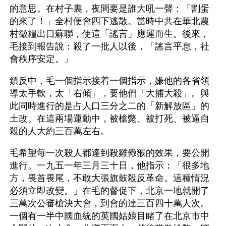
的意思。在村子裏，夜間要是誰大吼一聲：「割蛋
的來了！」全村便會四下逃散。當時中共在華北農
村徵糧出口蘇聯，使這「謠言」應運而生。後來，
毛接到報告說：殺了一批人以後，「謠言平息，社
會秩序安定。」
鎮反中，毛一個指示接着一個指示，嫌他的各省領
導太手軟，太「右傾」，要他們「大捕大殺」。與
此同時進行的是占人口三分之二的「新解放區」的
土改。在這兩場運動中，被槍斃、被打死、被逼自
殺的人大約三百萬左右。
毛希望每一次殺人都達到殺雞儆猴的效果，要公開
進行。一九五一年三月三十日，他指示：「很多地
方，畏首畏尾，不敢大張旗鼓殺反革命。這種情況
必須立即改變。」在毛的督促下，北京一地就開了
三萬次公審槍決大會，到會的達三百四十萬人次。
一個有一半中國血統的英國姑娘目睹了在北京市中