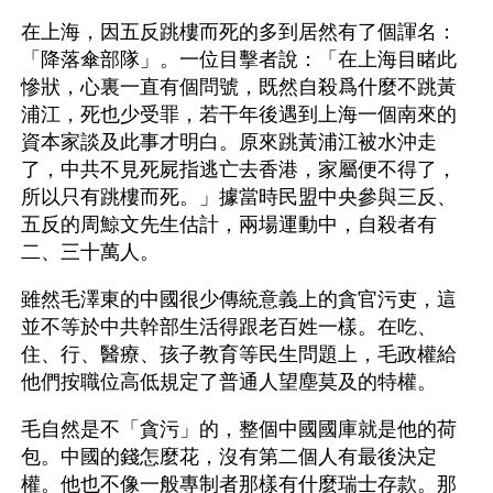
在上海，因五反跳樓而死的多到居然有了個諢名：
「降落傘部隊」。一位目擊者說：「在上海目睹此
慘狀，心裏一直有個問號，既然自殺爲什麼不跳黃
浦江，死也少受罪，若干年後遇到上海一個南來的
資本家談及此事才明白。原來跳黃浦江被水沖走
了，中共不見死屍指逃亡去香港，家屬便不得了，
所以只有跳樓而死。」據當時民盟中央參與三反、
五反的周鯨文先生估計，兩場運動中，自殺者有
二、三十萬人。
雖然毛澤東的中國很少傳統意義上的貪官污吏，這
並不等於中共幹部生活得跟老百姓一樣。在吃、
住、行、醫療、孩子教育等民生問題上，毛政權給
他們按職位高低規定了普通人望塵莫及的特權。
毛自然是不「貪污」的，整個中國國庫就是他的荷
包。中國的錢怎麼花，沒有第二個人有最後決定
權。他也不像一般專制者那樣有什麼瑞士存款。那