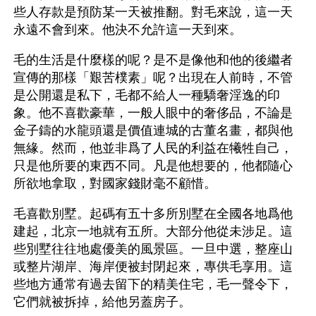
些人存款是預防某一天被推翻。對毛來說，這一天
永遠不會到來。他決不允許這一天到來。
毛的生活是什麼樣的呢？是不是像他和他的後繼者
宣傳的那樣「艱苦樸素」呢？出現在人前時，不管
是公開還是私下，毛都不給人一種驕奢淫逸的印
象。他不喜歡豪華，一般人眼中的奢侈品，不論是
金子鑄的水龍頭還是價值連城的古董名畫，都與他
無緣。然而，他並非爲了人民的利益在犧牲自己，
只是他所要的東西不同。凡是他想要的，他都隨心
所欲地拿取，對國家錢財毫不顧惜。
毛喜歡別墅。起碼有五十多所別墅在全國各地爲他
建起，北京一地就有五所。大部分他從未涉足。這
些別墅往往地處優美的風景區。一旦中選，整座山
或整片湖岸、海岸便被封閉起來，專供毛享用。這
些地方通常有過去留下的精美住宅，毛一聲令下，
它們就被拆掉，給他另蓋房子。