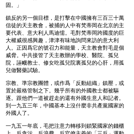
固。」
鎮反的另一個目標，是打擊在中國擁有三百三十萬
信徒的天主教會，被捕的人中有梵蒂岡在北京的主
要代表、意大利人馬迪懦。毛對梵蒂岡跨國度的巨
大權威很感興趣，津津有味地詢問來訪的意大利
人。正因爲它的號召力和能量，天主教會對毛是個
威脅。中共接管了天主教辦的學校、醫院、孤兒
院，誣衊教士、修女吃孤兒院裏孤兒的心肝，用孤
兒做醫藥試驗。
宗教、準宗教團體，或作爲「反動組織」鎮壓，或
置於嚴格管制之下。幾乎所有的外國教士都被驅
逐。跟他們一道被趕走的還有外國生意人和記者。
到一九五三年，中國基本上沒什麼非共產黨國家的
外國人了。
一九五一年底，毛把注意力轉移到鎖緊國家的錢櫃
上，反貪污，反浪費，反官僚主義的「三反」運動