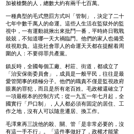
加被槍斃的人，總數大約有兩千七百萬。
一種典型的毛式懲罰方式叫「管制」，決定了二十
七年中數千萬人的命運。這些人生活在監獄外的監
視中，一有運動就揪出來批鬥一番，平時終日戰戰
兢兢，不知道哪一天大禍臨門。他們的家人也備受
歧視欺負。這批社會罪人的命運天天都在提醒着周
圍的人：不要得罪共產黨。
鎮反時，全國每個工廠、村莊、街道，都成立了
「治安保衛委員會」，成員是一般平民，往往是最
愛管閒事的積極分子。他們的職責不僅是監視政府
眼裏的罪犯，而且是所有老百姓。毛政權還確立了
一項最根本的控制方式：從一九五一年七月起，全
國實行「戶口制」，人人都必須有固定的居住、工
作之地，沒有人可以隨意遷居、換工作。
毛澤東再三說他的殺、關、管「是非常必要的，沒
有這一手不行」。「這件事做好了，政權才能鞏