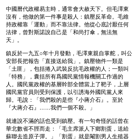
中國曆代政權易主時，通常會大赦天下。但毛澤東
沒有，他做的第一件事是殺人：鎮壓反革命。毛維
持政權靠「運動」而不靠法律。他從心底討厭任何
法律，曾對斯諾說自己是「和尚打傘，無法無
天」。
鎮反於一九五○年十月發動，毛澤東親自掌舵，叫公
安部長把報告「直接送給我」。鎮壓物件一類是
「土匪」，包括捲入武裝反抗毛政權的人；一類叫
「特務」，囊括所有爲國民黨情報機關工作過的
人。國民黨政權的基層幹部全體當上了靶子，上層
國民黨官員則受到保護，以引誘海外國民黨人來
歸。毛說：「我們殺的是些『小蔣介石』。至於
『大蔣介石』……我們一個不殺。」
就連說不滿的話也受到鎮壓。有一句奇怪的話曾在
華北數省不脛而走：「毛主席派人下鄉割蛋，送給
蘇聯去造原子彈。」「割蛋」就是閹割男人生殖器