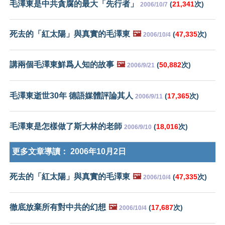
毛澤東是中共貪腐的最大「先行者」
(
21,341
次)
2006/10/7
死去的「紅太陽」與真實的毛澤東
🖼️
(
47,335
次)
2006/10/4
講兩個毛澤東鮮爲人知的故事
🖼️
(
50,882
次)
2006/9/21
毛澤東逝世30年 德語媒體評論其人
(
17,365
次)
2006/9/11
毛澤東是怎樣做了斯大林的老師
(
18,016
次)
2006/9/10
更多文章導讀：
2006年10月2日
死去的「紅太陽」與真實的毛澤東
🖼️
(
47,335
次)
2006/10/4
徹底放棄所有對中共的幻想
🖼️
(
17,687
次)
2006/10/4