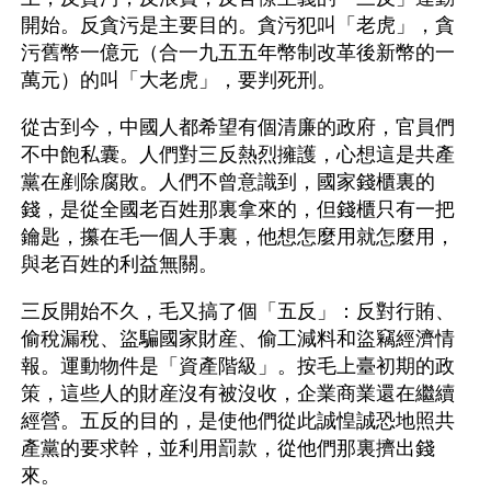
開始。反貪污是主要目的。貪污犯叫「老虎」，貪
污舊幣一億元（合一九五五年幣制改革後新幣的一
萬元）的叫「大老虎」，要判死刑。
從古到今，中國人都希望有個清廉的政府，官員們
不中飽私囊。人們對三反熱烈擁護，心想這是共產
黨在剷除腐敗。人們不曾意識到，國家錢櫃裏的
錢，是從全國老百姓那裏拿來的，但錢櫃只有一把
鑰匙，攥在毛一個人手裏，他想怎麼用就怎麼用，
與老百姓的利益無關。
三反開始不久，毛又搞了個「五反」：反對行賄、
偷稅漏稅、盜騙國家財産、偷工減料和盜竊經濟情
報。運動物件是「資產階級」。按毛上臺初期的政
策，這些人的財産沒有被沒收，企業商業還在繼續
經營。五反的目的，是使他們從此誠惶誠恐地照共
產黨的要求幹，並利用罰款，從他們那裏擠出錢
來。