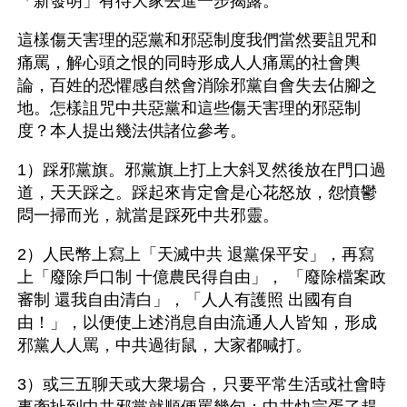
「新發明」有待大家去進一步揭露。
這樣傷天害理的惡黨和邪惡制度我們當然要詛咒和
痛罵，解心頭之恨的同時形成人人痛罵的社會輿
論，百姓的恐懼感自然會消除邪黨自會失去佔腳之
地。怎樣詛咒中共惡黨和這些傷天害理的邪惡制
度？本人提出幾法供諸位參考。
1）踩邪黨旗。邪黨旗上打上大斜叉然後放在門口過
道，天天踩之。踩起來肯定會是心花怒放，怨憤鬱
悶一掃而光，就當是踩死中共邪靈。
2）人民幣上寫上「天滅中共 退黨保平安」，再寫
上「廢除戶口制 十億農民得自由」， 「廢除檔案政
審制 還我自由清白」，「人人有護照 出國有自
由！」，以便使上述消息自由流通人人皆知，形成
邪黨人人罵，中共過街鼠，大家都喊打。
3）或三五聊天或大衆場合，只要平常生活或社會時