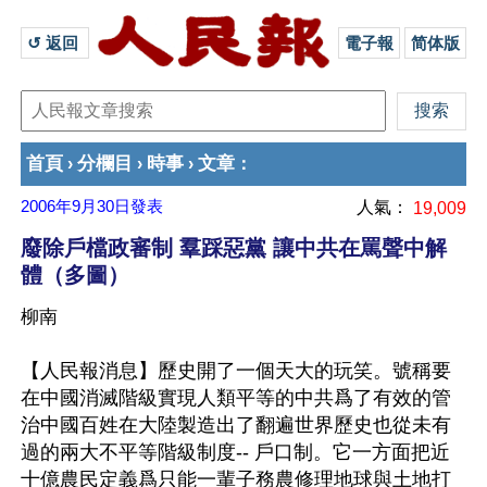
↺ 返回 
電子報
简体版
首頁
分欄目
時事
文章
›
›
›
：
2006年9月30日
發表
人氣：
19,009
廢除戶檔政審制 羣踩惡黨 讓中共在罵聲中解
體（多圖）
柳南
【人民報消息】歷史開了一個天大的玩笑。號稱要
在中國消滅階級實現人類平等的中共爲了有效的管
治中國百姓在大陸製造出了翻遍世界歷史也從未有
過的兩大不平等階級制度-- 戶口制。它一方面把近
十億農民定義爲只能一輩子務農修理地球與土地打