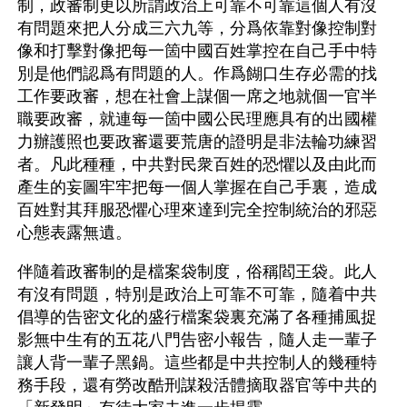
制，政審制更以所謂政治上可靠不可靠這個人有沒
有問題來把人分成三六九等，分爲依靠對像控制對
像和打擊對像把每一箇中國百姓掌控在自己手中特
別是他們認爲有問題的人。作爲餬口生存必需的找
工作要政審，想在社會上謀個一席之地就個一官半
職要政審，就連每一箇中國公民理應具有的出國權
力辦護照也要政審還要荒唐的證明是非法輪功練習
者。凡此種種，中共對民衆百姓的恐懼以及由此而
產生的妄圖牢牢把每一個人掌握在自己手裏，造成
百姓對其拜服恐懼心理來達到完全控制統治的邪惡
心態表露無遺。
伴隨着政審制的是檔案袋制度，俗稱閻王袋。此人
有沒有問題，特別是政治上可靠不可靠，隨着中共
倡導的告密文化的盛行檔案袋裏充滿了各種捕風捉
影無中生有的五花八門告密小報告，隨人走一輩子
讓人背一輩子黑鍋。這些都是中共控制人的幾種特
務手段，還有勞改酷刑謀殺活體摘取器官等中共的