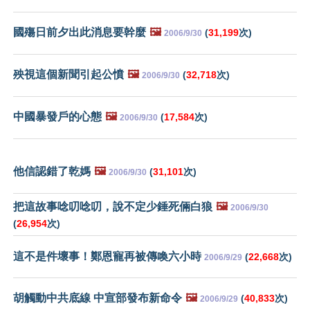
國殤日前夕出此消息要幹麼
🖼️
(
31,199
次)
2006/9/30
殃視這個新聞引起公憤
🖼️
(
32,718
次)
2006/9/30
中國暴發戶的心態
🖼️
(
17,584
次)
2006/9/30
他信認錯了乾媽
🖼️
(
31,101
次)
2006/9/30
把這故事唸叨唸叨，說不定少錘死倆白狼
🖼️
2006/9/30
(
26,954
次)
這不是件壞事！鄭恩寵再被傳喚六小時
(
22,668
次)
2006/9/29
胡觸動中共底線 中宣部發布新命令
🖼️
(
40,833
次)
2006/9/29