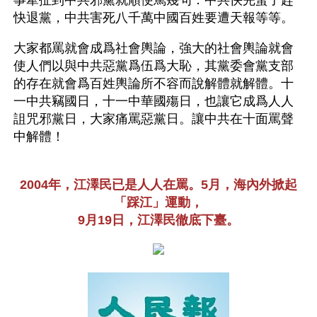
事牽扯到中共邪黨就順便罵幾句：中共快完蛋了趕
快退黨，中共害死八千萬中國百姓要遭天報等等。
大家都罵就會成爲社會輿論，強大的社會輿論就會
使人們以與中共惡黨爲伍爲大恥，其黨委會黨支部
的存在就會爲百姓輿論所不容而說解體就解體。十
一中共竊國日，十一中華國殤日，也讓它成爲人人
詛咒邪黨日，大家痛罵惡黨日。讓中共在十面罵聲
中解體！
2004年，江澤民已是人人在罵。5月，海內外掀起
「踩江」運動，
9月19日，江澤民徹底下臺。