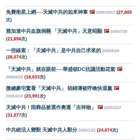
免費衛星上網──天滅中共的如來神掌
🖼️
(
27,805
2006/10/17
次)
雅加達中共血旗倒懸 「天滅中共」天意昭顯
🖼️
2006/7/30
(
21,656
次)
一些線索：「天滅中共」是中共自己求來的
2006/5/28
(
28,074
次)
「天滅中共」就在眼前──華盛頓DC抗議活動花絮
🖼️
(
18,633
次)
2006/4/25
微總豪宅驚看「天滅中共」 胡錦濤被呼喚快退黨
🖼️
(
23,991
次)
2006/4/19
天滅中共！陪葬品被選作奧運「吉祥物」
🖼️
2005/12/7
(
31,077
次)
中共絕活人變獸 天滅中共人獸分
(
24,674
次)
2005/12/2