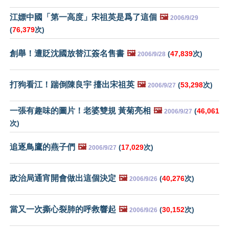
江嫖中國「第一高度」宋祖英是爲了這個
🖼️
2006/9/29
(
76,379
次)
創舉！遭貶沈國放替江簽名售書
🖼️
(
47,839
次)
2006/9/28
打狗看江！踹倒陳良宇 擡出宋祖英
🖼️
(
53,298
次)
2006/9/27
一張有趣味的圖片！老婆雙規 黃菊亮相
🖼️
(
46,061
2006/9/27
次)
追逐鳥鷹的燕子們
🖼️
(
17,029
次)
2006/9/27
政治局通宵開會做出這個決定
🖼️
(
40,276
次)
2006/9/26
當又一次撕心裂肺的呼救響起
🖼️
(
30,152
次)
2006/9/26