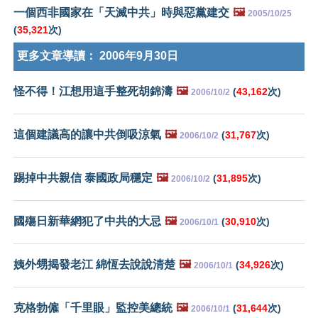
一個西非國家在「天滅中共」時與惡黨建交
🖼️
2005/10/25
(
35,321
次)
更多文章導讀：
2006年9月30日
怪不得！江想用這手整死胡錦濤
🖼️
(
43,162
次)
2006/10/2
這個建議高的讓中共倒吸涼氣
🖼️
(
31,767
次)
2006/10/2
踢掉中共親信 泰國政局穩定
🖼️
(
31,895
次)
2006/10/2
國殤日新華網犯了中共的大忌
🖼️
(
30,910
次)
2006/10/1
姨外甥揭發老江 綿恆去說說清楚
🖼️
(
34,926
次)
2006/10/1
克格勃僱「千里眼」監控美總統
🖼️
(
31,644
次)
2006/10/1