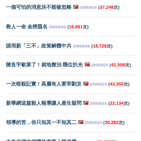
一個可怕的消息決不能被忽略
🖼️
(
37,248
次)
2006/9/26
救人一命 金榜題名
(
16,891
次)
2006/9/26
請用新「三不」政策解體中共
(
18,728
次)
2006/9/26
陳良宇歇菜了！就地整治 職位扒光
🖼️
(
41,508
次)
2006/9/25
一次暗殺記實！高層有人要宰劉京
🖼️
(
43,350
次)
2006/9/25
新華網這篇殺人報導讓人產生疑問
🖼️
(
22,134
次)
2006/9/25
領導的苦…你只知其一不知其二
🖼️
(
30,282
次)
2006/9/25