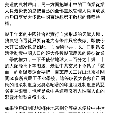
交道的農村戶口，另一方面把城市中的工商業從業
人員最緊要的是把自己的全部黨政管理人員搞成城
市戶口享受大多數中國百姓想都不敢想的種種特
權。
幾千年來的中國社會都實行自然形成的天賦人權，
務農經商遷徒只要有能力有條件只管去做。即便今
天其它國家也是如此。而唯獨中共，以戶口制爲名
活活剝奪中國人口的絕大多數幾億農民的遷徒從業
上學的權力，一下子使佔地球人口百分之十幾二十
的人類淪爲下等階級。最近中共當局下令爲了「體
面」的舉辦奧運會要把一百萬農民工趕出北京並關
閉50多所農民工子弟學校。這等歧視大多數自己國
民的階級制度遠比臭名昭著的印度種姓制度更爲惡
劣更爲狠毒，也就是象中共這種沒有人性喝人血的
邪靈才能製造得出來。
如果說戶口制以城鄉住地來劃分等級以便於中共控