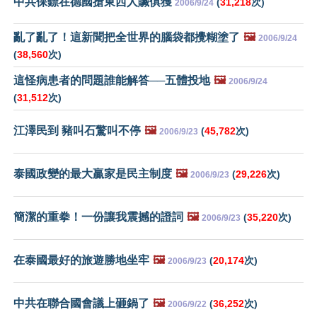
中共保鏢在德國搶東西人贓俱獲
(
31,218
次)
2006/9/24
亂了亂了！這新聞把全世界的腦袋都攪糊塗了
🖼️
2006/9/24
(
38,560
次)
這怪病患者的問題誰能解答──五體投地
🖼️
2006/9/24
(
31,512
次)
江澤民到 豬叫石驚叫不停
🖼️
(
45,782
次)
2006/9/23
泰國政變的最大贏家是民主制度
🖼️
(
29,226
次)
2006/9/23
簡潔的重拳！一份讓我震撼的證詞
🖼️
(
35,220
次)
2006/9/23
在泰國最好的旅遊勝地坐牢
🖼️
(
20,174
次)
2006/9/23
中共在聯合國會議上砸鍋了
🖼️
(
36,252
次)
2006/9/22