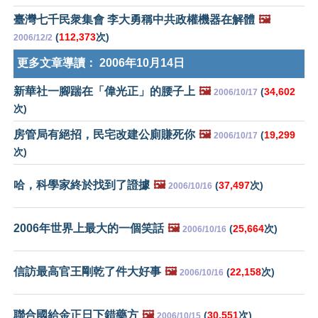
臺灣七千民衆集會 李大勇稱中共政權機器在解體
🖼️
(
112,373
次)
2006/12/2
更多文章導讀：
2006年10月14日
新華社一腳踹在「偉光正」的腰子上
🖼️
(
34,602
2006/10/17
次)
房管局有絕招，民宅改建公廁賺死你
🖼️
(
19,299
2006/10/17
次)
哈，科學家終於找到了證據
🖼️
(
37,497
次)
2006/10/16
2006年世界上最大的一個笑話
🖼️
(
25,664
次)
2006/10/16
信訪最高官王剛乾了件大好事
🖼️
(
22,158
次)
2006/10/16
聯合國給金正日下錯藥方
🖼️
(
30,551
次)
2006/10/15