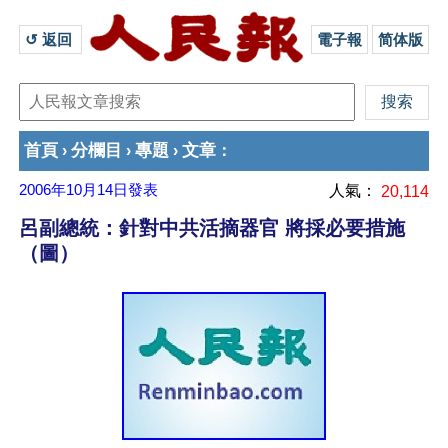
↺ 返回 
電子報
简体版
首頁
分欄目
專題
文章
›
›
›
：
2006年10月14日
發表
人氣：
20,114
呂副總統：針對中共活摘器官 將採必要措施
（圖）