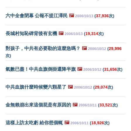
六中全會閉幕 公報不提江澤民
🖼️
(
37,936
次)
2006/10/13
長城村知恥碑背後有玄機
🖼️
(
19,314
次)
2006/10/13
對孩子，中共有必要勒的這麼急嗎？
🖼️
(
29,996
2006/10/12
次)
氣數已盡！中共血旗倒掛還降半旗
🖼️
(
31,656
次)
2006/10/12
中共血旗什麼時候變六顆星了
🖼️
(
29,074
次)
2006/10/12
金無賴崩出來這個屁是有原因的
🖼️
(
33,521
次)
2006/10/11
這樣上訪太吃虧 給你想個輒
🖼️
(
18,926
次)
2006/10/11