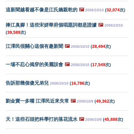
這新聞越看越不像是江氏嫡親乾的
🖼️
(
32,074
次)
2006/10/10
捧江臭腳！這些宋姘華府個唱題詞都是證據
🖼️
2006/10/10
(
39,589
次)
江澤民很關心這個有趣新聞
🖼️
(
28,494
次)
2006/10/10
一場不忍心揭穿的美麗誤會
🖼️
(
17,549
次)
2006/10/10
告訴那幾個傻兄弟兒
(
16,786
次)
2006/10/10
劉金寶一多嘴 江澤民近來失常
🖼️
(
49,362
次)
2006/10/9
天！這些石頭把科學打的落花流水
🖼️
(
45,888
次)
2006/10/9