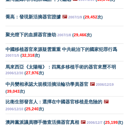
喬高：發現新活摘器官證據
🖼️
(
29,452
次)
2007/1/9
聚光燈下的血腥器官搶劫
(
29,466
次)
2007/1/8
中國移植器官來源疑雲重重 中共統治下的國家犯罪行爲
(
32,318
次)
2007/1/5
馬來西亞《太陽報》：四萬多移植手術的器官來歷不明
(
27,976
次)
2006/12/30
中共變相承認大規模活摘法輪功學員器官
🖼️
2006/12/19
(
39,043
次)
比衛生部發言人：選擇在中國器官移植是危險的
🖼️
(
25,240
次)
2006/12/10
澳跨黨派議員聯手徹查活摘器官真相
🖼️
(
25,199
次)
2006/12/7