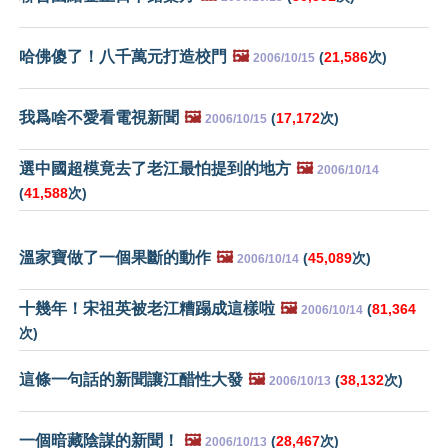
哈佛傻了！八千萬元打造校門
🖼️
(
21,586
次)
2006/10/15
我爲啥不愛看電視新聞
🖼️
(
17,172
次)
2006/10/15
選中國超模竟去了老江最怕提到的地方
🖼️
2006/10/14
(
41,588
次)
溫家寶做了一個果斷的動作
🖼️
(
45,089
次)
2006/10/14
十幾年！宋祖英被老江糟蹋成這樣啦
🖼️
(
81,364
2006/10/14
次)
這條一句話的新聞讓江醋性大發
🖼️
(
38,132
次)
2006/10/13
一個暗藏陰謀的新聞！
🖼️
(
28,467
次)
2006/10/13