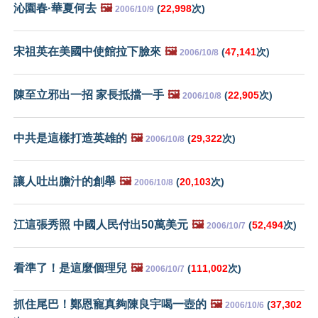
沁園春·華夏何去
🖼️
(
22,998
次)
2006/10/9
宋祖英在美國中使館拉下臉來
🖼️
(
47,141
次)
2006/10/8
陳至立邪出一招 家長抵擋一手
🖼️
(
22,905
次)
2006/10/8
中共是這樣打造英雄的
🖼️
(
29,322
次)
2006/10/8
讓人吐出膽汁的創舉
🖼️
(
20,103
次)
2006/10/8
江這張秀照 中國人民付出50萬美元
🖼️
(
52,494
次)
2006/10/7
看準了！是這麼個理兒
🖼️
(
111,002
次)
2006/10/7
抓住尾巴！鄭恩寵真夠陳良宇喝一壺的
🖼️
(
37,302
2006/10/6